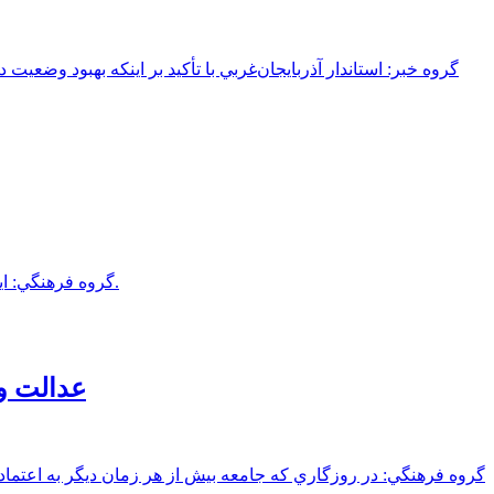
گروه خبر: استاندار آذربايجان‌غربي با تأکيد بر اينکه بهبود وضع
گروه فرهنگي: اين کتاب به قلم »داريوش عليزاده«، در قطع وزيري و 252 صفحه مصور در سال 1404 از سوي انتشارات دُرنالار در اروميه، انتشار يافته است.
عدالت و
گروه فرهنگي: در روزگاري که جامعه بيش از هر زمان ديگر به اعتما