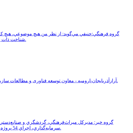
گروه فرهنگي:حنيفي مي‌گويد: از نظر من هيچ موضوعي، هيچ کاري، 
شناخت ذات پليد دشمنان و اطلاع از جناياتي که در حق ما کرده‌اند؛ حتما بايد تاريخ بخوانيم و لازم است که اخبار را از رسانه‌هاي مزدور و معاند دنبال نکنيم.
آرازآذربایجان-ارومیه - معاون توسعه فناوری و مطالعات سازمان سینمایی کشور گفت: سینما در استانهای مرزی مانند آذربایجان غربی یکی از موثرترین ابزارهای توسعه فرهنگی، تقویت هویت ملی است.
سرمايه‌گذاري، اجراي 54 پروژه گردشگري و ثبت 14 اثر جديد در فهرست آثار ملي، استان در مسير تبديل شدن به يکي از قطب‌هاي مهم گردشگري کشور قرار گرفته است.