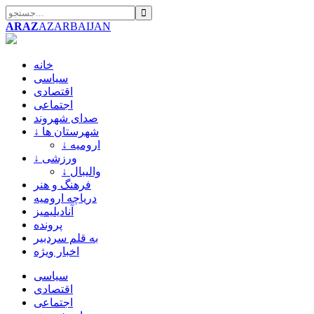
ARAZ
AZARBAIJAN
خانه
سیاسی
اقتصادی
اجتماعی
صدای شهروند
↓ شهرستان ها
↓ ارومیه
↓ ورزشی
↓ والیبال
فرهنگ و هنر
دریاچه ارومیه
آنادیلیمیز
پرونده
به قلم سردبیر
اخبار ویژه
سیاسی
اقتصادی
اجتماعی