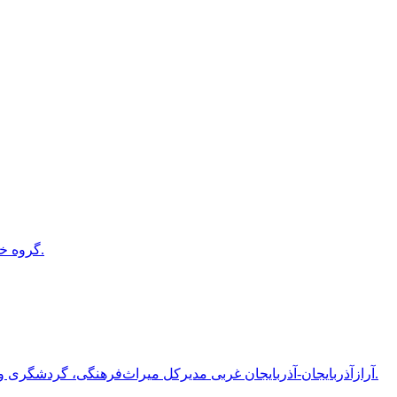
گروه خبر: شهردار اروميه از احياي بافت تاريخي شهر اروميه با عنوان مسيري از تاريخ تا طبيعت از محدوده ميدان امام(ه) تا شهرچايي شهر خبر داد.
آرازآذربایجان-آذربایجان غربی مدیرکل میراث‌فرهنگی، گردشگری و صنایع‌دستی آذربایجان غربی گفت: اعتبارات مجموعه جهانی تخت سلیمان تکاب در سال جاری نسبت به دو سال گذشته ۱۰ برابر شده است‌.