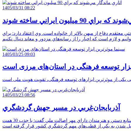
1405/03/31 08:22
 90 ميليون ايراني ساخته شوند
معتقدم دفاع از ميهن بالاتر از خانواده است. وي اعتقاد دارد: براي
1405/03/25 09:03
بزار توسعه فرهنگی در استان‌های مرزی است
1405/03/23 08:56
آذربايجان‌غربي در مسير جهش گردشگري
گروه خبر: مديرکل ميراث‌فرهنگي، گردشگري و صنايع‌دستي آذربايجان‌غربي در نشست خبري با اصحاب رسانه و تجليل از فعالان صنايع دستي و هنرمندان داراي مهر اصالت ملي گفت: با جذب 30 همت