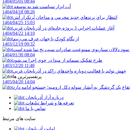
1404/05/01 08:44
آب ابزار سياست شد نه توسعه
1404/04/18 08:26
انتظار براي بِرندهاي جديد محرمي و مداحان پُرتکرار آنتن
1404/04/25 15:03
آغاز عمليات اجرايي 3 پروژه جاده‌اي در آذربايجان غربي
1404/04/22 14:10
از نگاه کودک با جهان حرف مي‌زنيم
1403/12/19 09:32
 سود دلالان سناريوي ممنوعيت صادرات سيب نخ نما شده است
1404/01/30 08:04
طرح تفکیک پسماند از مبدا در خوی اجرا می‌شود
1403/12/20 11:48
جهش توليد با فعاليت دوباره واحدهاي راکد در آذربايجان غربي
پرتفسیرترین ها
1405/04/20 14:04
فاع یک گردشگر به آبشار سوله دکل ارومیه؛ جستجو ادامه دارد
درباره آراز آذربایجان
تعرفه ها و شرایط تبلیغات
تماس با ما
سایت های مرتبط
امانت آذربایجان