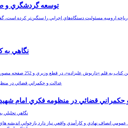
توسعه گردشگري و صيا
يت درياچه اروميه مسئوليت دستگاه‌هاي اجرايي را سنگين‌تر کرده است، 
نگاهي به 
 حکمراني قضائي در منظومه فکري امام شهيد
نگاهي تحليلي ب
د عمومي انصاف نهادي و کارآمدي واقعي نياز دارد بازخواني انديشه ه