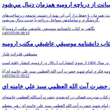
نت از درياچه اروميه همزمان دنبال مي‌شود
گفت: همزمان با حفظ تراز آبي اين پهنه ارزشمند، توسعه زيرساخت‌هاي
گردشگري و ساماندهي سواحل درياچه با جديت دنبال مي‌شود.
1405/05/06 08:16
کتاب دانشنامه موسيقي عاشيقي مکتب اروميه
مصطفي قليزاده عليار
1405/04/31 09:22
 حضرت آيت الله العظمي سيد علي خامنه اي
ه کتاب مديريت قضائي در انديشه‌ي حضرت آيت‌الله العظمي خامنه‌اي
اي امام شهيد حضرت آيت الله العظمي سيد علي خامنه اي رهبر معظم