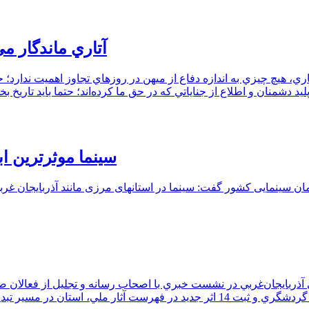
آتاري ماندگار مي‌شوند که براي
هيچ چيزي به اندازه دفاع از ميهن در روزهاي تجاوز اهميت ندارد؛ حتي 
سینما موثرترین ا