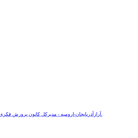
آرازآذربایجان-ارومیه - مدیرکل کانون پرورش فکری کودکان و نوجوانان آذربایجان غربی از برگزاری بخش هنری نقاشی و خوشنویسی مهرواره ملی بچه های مقاومت به میزبانی ارومیه خبر داد.