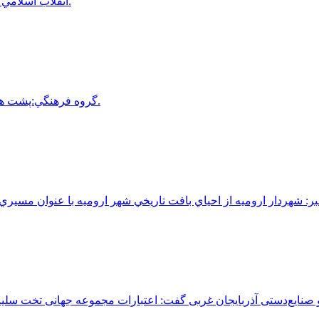
انقلاب اسلامي درباره عدالت و قضا ضرورتي فراتر از يک مطالعه نظري پيدا مي کند.
گروه فرهنگي:پشت هر اثر ماندگار، انساني با احساسات پيچيده و روابطي پنهان نهفته است.