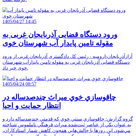
1405/04/27 14:45
ورود دستگاه قضایی آذربایجان غربی به
مقوله تامین پایدار آب شهرستان خوی
آرازآذربایجان-ارومیه - رئیس کل دادگستری آذربایجان غربی از ورود
دستگاه قضایی آذربایجان غربی به مقوله تامین پایدارآب شهرستان
خوی خبر داد.
1405/04/24 08:57
چاقوسازي خوي ميراث چندصدساله در
انتظار حمايت و احيا
گروه گزارش: چاقوسازي سنتي خوي که قدمتي چندصدساله دارد و
به عنوان يکي از عناصر ثبت‌شده ميراث فرهنگي ناملموس شناخته
مي‌شود، اين روزها با چالش‌هايي همچون کاهش شمار استادکاران،