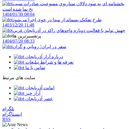
بخشنامه اي به سود دلالان سناريوي ممنوعيت صادرات سيب
نخ نما شده است
1404/01/30 08:04
طرح تفکیک پسماند از مبدا در خوی اجرا می‌شود
1403/12/20 11:48
جهش توليد با فعاليت دوباره واحدهاي راکد در آذربايجان غربي
پرتفسیرترین ها
1404/07/20 08:33
سفر در ايران؛ رويايي و گران
درباره آراز آذربایجان
تعرفه ها و شرایط تبلیغات
تماس با ما
سایت های مرتبط
امانت آذربایجان
آراز خبر
عصر آذربایجان
تلگرام
اینستاگرام
RSS