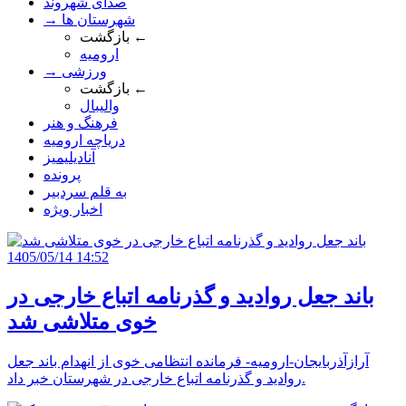
صدای شهروند
→ شهرستان ها
بازگشت ←
ارومیه
→ ورزشی
بازگشت ←
والیبال
فرهنگ و هنر
دریاچه ارومیه
آنادیلیمیز
پرونده
به قلم سردبیر
اخبار ویژه
1405/05/14 14:52
باند جعل روادید و گذرنامه اتباع خارجی در
خوی متلاشی شد
آرازآذربایجان-ارومیه- فرمانده انتظامی خوی از انهدام باند جعل
روادید و گذرنامه اتباع خارجی در شهرستان خبر داد.