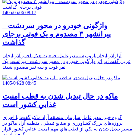
1405/05/06 08:17
واژگونی خودرو در محور سردشت _
پیرانشهر ۳ مصدوم و یک فوتی برجای
گذاشت
آرازآذربایجان-ارومیه - مدیرعامل جمعیت هلال احمر آذربایجان
غربی گفت: بر اثر واژگونی خودرو در محور سردشت - پیرانشهر یک
نفر فوت و سه نفر مصدوم شدند.
1405/04/28 08:45
ماکو در حال تبديل شدن به قطب امنيت
غذايي کشور است
گروه خبر: مديرعامل سازمان منطقه آزاد ماکو گفت: با اجراي
پروژه‌هاي بزرگ کشاورزي و صنايع تبديلي، منطقه آزاد ماکو در
مسير تبديل شدن به يکي از قطب‌هاي مهم امنيت غذايي کشور قرار
گرفته است.