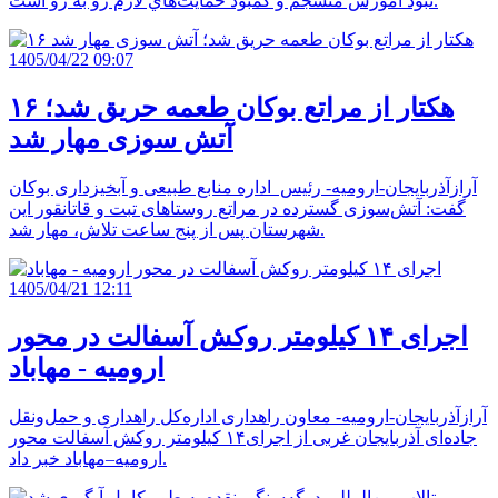
نبود آموزش منسجم و کمبود حمايت‌هاي لازم رو به‌ رو است.
1405/04/22 09:07
۱۶ هکتار از مراتع بوکان طعمه حریق شد؛
آتش سوزی مهار شد
آرازآذربایجان-ارومیه- رئیس اداره منابع طبیعی و آبخیزداری بوکان
گفت: آتش‌سوزی گسترده در مراتع روستاهای تبت و قاتانقور این
شهرستان پس از پنج ساعت تلاش، مهار شد.
1405/04/21 12:11
اجرای ۱۴ کیلومتر روکش آسفالت در محور
ارومیه - مهاباد
آرازآذربایجان-ارومیه- معاون راهداری اداره‌کل راهداری و حمل‌ونقل
جاده‌ای آذربایجان‌ غربی از اجرای۱۴ کیلومتر روکش آسفالت محور
ارومیه–مهاباد خبر داد.