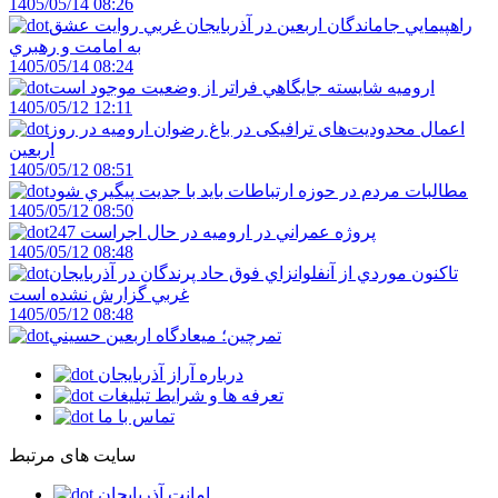
1405/05/14 08:26
راهپيمايي جاماندگان اربعين در آذربايجان غربي روايت عشق
به امامت و رهبري
1405/05/14 08:24
اروميه شايسته جايگاهي فراتر از وضعيت موجود است
1405/05/12 12:11
اعمال محدودیت‌های ترافیکی در باغ رضوان ارومیه در روز
اربعین
1405/05/12 08:51
مطالبات مردم در حوزه ارتباطات بايد با جديت پيگيري شود
1405/05/12 08:50
247 پروژه عمراني در اروميه در حال اجراست
1405/05/12 08:48
تاکنون موردي از آنفلوانزاي فوق حاد پرندگان در آذربايجان
غربي گزارش نشده است
1405/05/12 08:48
تمرچين؛ ميعادگاه اربعين حسيني
درباره آراز آذربایجان
تعرفه ها و شرایط تبلیغات
تماس با ما
سایت های مرتبط
امانت آذربایجان