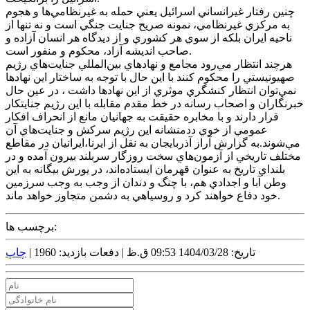
چنين رفتار غيرانساني اسرائيل يعني حمله به غيرنظامي‌ها و هجوم
به مرکزي غيرنظامي، نمونه صريح جنايت جنگي است و نه تنها از
ناحيه ايران بلکه از سوي هر کشوري و از ديدگاه هر انسان آزاده و
صاحب انديشه آزاد، محکوم و منفور است.
هرچند انتظار مي‌رود مجامع و نهادهاي بين‌المللي جنايت‌هاي رژيم
صهيونيستي را محکوم کنند با اين حال با توجه به ساختار اين نهادها
نمي‌توان انتظار کنشگري موثري از اين نهادها داشت ، در عين حال
خبرنگاران و اصحاب رسانه در خط مقدم مقابله با اين رژيم جنايتکار
قرار دارند و با مخابره حقيقت به جهانيان مانع از انحراف افکار
عمومي از خوي ددمنشانه اين رژيم سرکش و جنايت‌هاي آن
مي‌شوند.به گزارش آراز آذربايجان به نقل از ايرنا،ايرانيان در مقاطع
مختلف تاريخي از آزمون‌هاي سخت روزگار سربلند بيرون آمده و در
بلنداي تاريخ به عنوان قهرمان ايستاده‌اند، در يورش بيگانه به اين
وطن آبا و اجدادي هم، با چنگ و دندان از وجب به وجب سرزمين
خود دفاع خواهند کرد و روسياهي به دشمن متجاوز خواهد ماند.
برچسب ها:
تاریخ: 1404/03/28 09:53 ق.ظ |
دفعات بازدید: 1960 |
چاپ