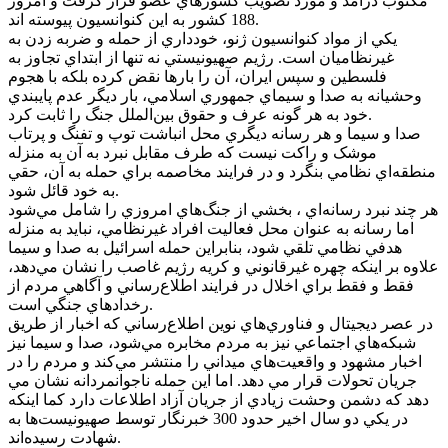
مکتوب درآمد و مورد تصويب کشورهاي عضو قرار گرفت و امروز
188 کشور به اين کنوانسيون پيوسته اند.
يکي از مواد کنوانسيون ژنو، خودداري از حمله و ضربه زدن به
غيرنظاميان است. رژيم صهيونيستي نه تنها از ابتداي تجاوز به
فلسطين و سپس ايران، آن را بارها نقض کرده بلکه با هجوم
وحشيانه به صدا و سيماي جمهوري اسلامي، بار ديگر عدم پايبندي
خود به هر گونه عرف و حقوق بين‌الملل جنگ را ثابت کرد.
صدا و سيما و هر رسانه ديگري محل انباشت توپ و تفنگ و پرتاب
موشک و راکت نيست که طرف مقابل نبرد به آن به منزله
منطقه‌اي نظامي بنگرد و در فرايند مخاصمه براي حمله به آن، حقي
به خود قائل شود.
هر چند نبرد رسانه‌اي ، بخشي از جنگ‌هاي امروزي را شامل مي‌شود
اما رسانه به عنوان محل فعاليت افراد غيرنظامي، نبايد به منزله
هدفي نظامي تلقي شود، بنابراين حمله اسرائيل به صدا و سيما
علاوه بر اينکه چهره غيرقانوني و کريه رژيم غاصب را نشان مي‌دهد،
فقط و فقط براي اخلال در فرايند اطلاع‌رساني و آگاهي مردم از
رخدادهاي جنگي است.
در عصر ديجيتال و فناوري‌هاي نوين اطلاع‌رساني که اخبار از طريق
شبکه‌هاي اجتماعي نيز به مردم مخابره مي‌شود، صدا و سيما نيز
اخبار مشهود و واقعيت‌هاي ميداني را منتشر مي‌کند و مردم را در
جريان تحولات قرار مي دهد. اما اين حمله ناجوانمردانه نشان مي
دهد که دشمن وحشت زيادي از جريان آزاد اطلاعات دارد کما اينکه
در يکي دو سال اخير حدود 300 خبرنگار توسط صهيونيست‌ها به
شهادت رسيده‌اند.