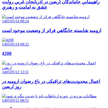
راهپيمايي جاماندگان اربعين در آذربايجان غربي روايت
عشق به امامت و رهبري
1405/05/14 08:24
اروميه شايسته جايگاهي فراتر از وضعيت موجود است
1405/05/14 08:22
4208
1405/05/12 12:11
اعمال محدودیت‌های ترافیکی در باغ رضوان ارومیه در
روز اربعین
1405/05/12 08:51