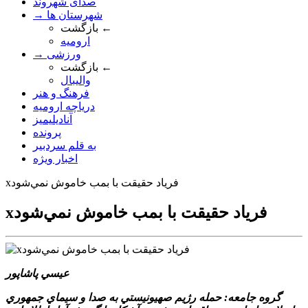
صدای شهروند
→ شهرستان ها
بازگشت ←
ارومیه
→ ورزشی
بازگشت ←
والیبال
فرهنگ و هنر
دریاچه ارومیه
آنادیلیمیز
پرونده
به قلم سردبیر
اخبار ویژه
xفرياد حقيقت با بمب خاموش نمي‌شود
xفرياد حقيقت با بمب خاموش نمي‌شود
عيسي پاشاپور
گروه جامعه: حمله رژيم صهيونيستي به صدا و سيماي جمهوري