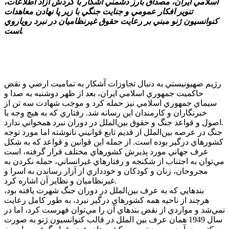
اسلامي ايران، مصداق بارز دشمني آشکار با گردش آزاد اطلاعات،
تنوير افکار عمومي و جنايت جنگي با زير پا نهادن معاهدات
کنوانسيون ژنو مبني بر رعايت حقوق غيرنظاميان در نبرد روياروي
است.
رژيم صهيونيستي به دنبال تجاوزات آشکار به تماميت ارضي و نقض
حاکميت جمهوري اسلامي ايران، بعد از ظهر دوشنبه به صدا و
سيماي جمهوري اسلامي نيز حمله کرد و موجب شهادت سه تن از
خبرنگاران و کارمندان اين رسانه شد. رفتاري که به هيچ وجه با
اصول و قواعد جنگ و حقوق بين‌الملل در دوران نبرد همخواني ندارد.
جنگ در عرصه بين‌الملل از قديم تابع قوانيني نانوشته اما مورد توجه
کشورهاي درگير بوده است. از جمله اين قوانين و قواعد که به شکل
عرف جهاني مورد پذيرش کشورهاي مختلف قرار گرفته، است
مي‌توان به اجتناب از شکنجه و رفتارهاي غيرانساني، حمله نکردن به
مجروحان، زنان و کودکان و خودداري از آزار رساندن به اسرا و
غيرنظاميان و نظاير آن اشاره کرد.
بندهايي که به عرف بين‌الملل در دوران جنگ شهرت يافته بود،
هرچند از ناحيه همه کشورهاي درگير نبرد، به طور کامل رعايت
نمي‌شد و مواردي از نقض بندهاي آن را مي‌توان فهرست کرد، اما در
سال 1949 همان عرف بين الملل در قالب کنوانسيون ژنو به صورت