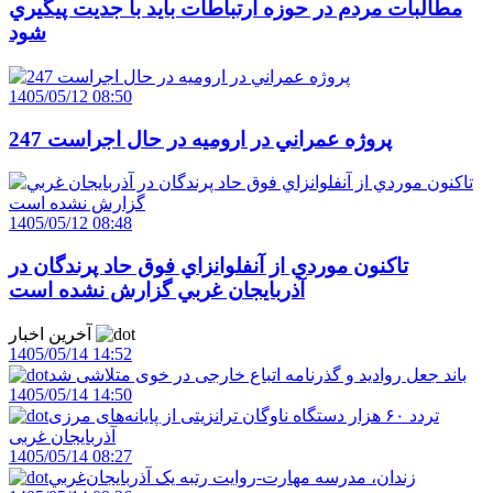
مطالبات مردم در حوزه ارتباطات بايد با جديت پيگيري
شود
1405/05/12 08:50
247 پروژه عمراني در اروميه در حال اجراست
1405/05/12 08:48
تاکنون موردي از آنفلوانزاي فوق حاد پرندگان در
آذربايجان غربي گزارش نشده است
آخرین اخبار
1405/05/14 14:52
باند جعل روادید و گذرنامه اتباع خارجی در خوی متلاشی شد
1405/05/14 14:50
تردد ۶۰ هزار دستگاه ناوگان ترانزیتی از پایانه‌های مرزی
آذربایجان ‌غربی
1405/05/14 08:27
زندان، مدرسه مهارت-روايت رتبه يک آذربايجان‌غربي