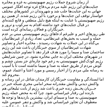
از زمان شروع حملات رژيم صهيونيستي به غزه و مخابره
جنايت‌هاي اين رژيم عليه مردم بي‌دفاع غزه توجه افکار عمومي
جهاني به اين جنايت‌ها جلب شد و شهروندان در کشورهاي مختلف
خواستار توقف اين جنايت‌ها و برخورد با اين رژيم شدند. از همين رو
رژيم صهيونيستي با عنايت به اينکه هيچ دليل منطقي و قانع کننده‌اي
در قبال جنايت‌هاي خود نداشته اقدام به سرکوب و ترور و
خبرنگاران و فعالان رسانه‌اي کرده است.
طي روزهاي اخير و عليرغم ادعاهاي رژيم صهيونيستي مبني بر عدم
حمله و آسيب به بخش‌هاي غيرنظامي، تعداد زيادي از غيرنظاميان
بي‌گناه در اين حملات به شهادت رسيدند ، مخابره اخبار و تصاوير
شهادت غيرنظاميان از سوي خبرنگاران باعث شد اين رژيم
ساختمان صدا و سيما را مورد هدف قرار دهد تا تصاوير جنايت‌هايش
در شهرهاي مختلف ايران به جايي مخابره نشود. در چنين شرايطي
رژيم کودک‌کش صهيونيستي به زعم خود چاره‌اي جز بستن چشم و
گوش مردم از طريق حمله به صدا و سيما نداشته است تا با آسيب
به رسانه ملي مردم را از اخبار رسمي و مورد اعتنا و اعتماد عموم،
محروم کند.
اما ايستادگي و مقاومت خبرنگاران کارمندان شاغل در اين رسانه و
واکنش ديدني واکنش مقتدرانه سحر امامي مجري شبکه خبر در
جــريان پخــش زنده خبري باعث شد رژيم از بابت تبليغاتي هم
بازنده اين رفتار غيرانساني شود. چرا که به محض حمله رژيم
صهيونيستي به صدا و سيماي ايران، بيشترين بازديدها و توجه ها
معطوف آن تجاوز غيرانساني شد و واکنش و تنفر عمومي عليه
اسرائيل را برانگيخت.