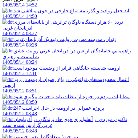
1405/05/14 14:52
باند جعل روادید و گذرنامه اتباع خارجی در خوی متلاشی شد
1405/05/14 14:50
تردد ۶۰ هزار دستگاه ناوگان ترانزیتی از پایانه‌های مرزی
آذربایجان ‌غربی
1405/05/14 08:27
زندان، مدرسه مهارت-روايت رتبه يک آذربايجان‌غربي
1405/05/14 08:26
راهپيمايي جاماندگان اربعين در آذربايجان غربي روايت عشق
به امامت و رهبري
1405/05/14 08:24
اروميه شايسته جايگاهي فراتر از وضعيت موجود است
1405/05/12 12:11
اعمال محدودیت‌های ترافیکی در باغ رضوان ارومیه در روز
اربعین
1405/05/12 08:51
مطالبات مردم در حوزه ارتباطات بايد با جديت پيگيري شود
1405/05/12 08:50
247 پروژه عمراني در اروميه در حال اجراست
1405/05/12 08:48
تاکنون موردي از آنفلوانزاي فوق حاد پرندگان در آذربايجان
غربي گزارش نشده است
1405/05/12 08:48
تمرچين؛ ميعادگاه اربعين حسيني