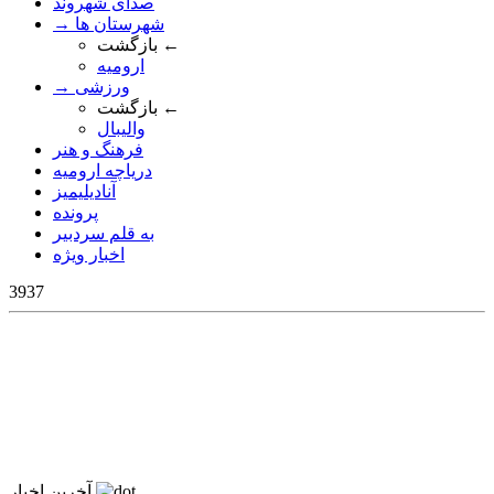
صدای شهروند
→ شهرستان ها
بازگشت ←
ارومیه
→ ورزشی
بازگشت ←
والیبال
فرهنگ و هنر
دریاچه ارومیه
آنادیلیمیز
پرونده
به قلم سردبیر
اخبار ویژه
3937
آخرین اخبار