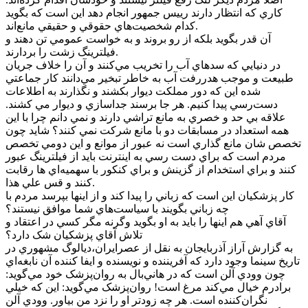
کاري که انتظار دارند رييس جمهور انجام دهد اين است که بگويد
کدام شخصيت‌هاي حقوقي و حقيقي مانع‌اند.
آن قدر بگويد بلکه از رو بروند و به خواست عمومي تن دهند و
فيلترينگ زشت را بردارند.
در دنيايي که سدهاي آب را تخريب مي‌کنند و آن را خلاف جريان
طبيعت و موجب هدررفت آب به خاطر تبخير مي‌دانند کار جماعتي
شده اين که دور مملکت ديوار بکشند و نگذارند به اطلاعات
دست‌رسي پيدا کنيم. هر جا برسند جداسازي و ديوار مي کشند.
علاقه بي حد و خصري به مانع تراشي دارند و نمي دانم چرا با اين
همه استعداد در مسابقات دو با مانع شرکت نمي کنند؟ شايد چون
تخصص شان مانع گذاري است نه عبور از موانع و اين دومي تخصص
مردم است که براي دست رسي به اينترنت بايد از فيلترينگ عبور
کنند و براي استخدام از گزينش و براي کنکور با سهميه‌اي ها رقابت
کنند و قس علي هذا.
کار پزشکيان اين است که زباني را پيدا کند و از اينها بپرسد مردم با
چه زباني بگويند با سياست‌هاي شما موافق نيستند؟
آقاي آهي هم اينها را بايد به او بگويد وگرنه مگر کسي در اعتقاد و
تلاش آقاي پزشکيان شک دارد؟
به گزارش آراز آذربايجان به نقل از عصرايران،ديالوگ مشهوري در
تاريخ سينما وجود دارد که آفريننده و نويسنده و ايفا کننده آن نابغه‌اي
چون وودي آلن است که در هاني‌بال به روان‌پزشک خود مي‌گويد:
برادرم خيال مي‌کند مرغ است! روان‌پزشک مي‌گويد: اين که خيلي
نگران‌کننده است. هر چه زودتر او را نزد من بياور. وودي آلن