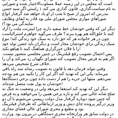
است که مجلس در اين زمينه عملا مسلوب‌الاختيار شده و شورايي
به نام سياست‌گذاري، قانون گذاري مي کند. ( راستي اگر سيد حسن
مدرس که امروز از صبح تا شب از او ياد خواهد شد گرفتار انواع
شوراهاي موازي مجلس شوراي ملي بود قادر به ايفاي وظايف
نمايندگي مي بود؟)
ديگر اين که وقتي خودشان خط سفيد دارند چرا اينترنت ملت را آزاد
کنند تا خلق‌الله هم بهره ببرند؟ طرف مي‌گويد خواهرم استرالياست
چون در هر خانواده هر که حق دارد به سبک خود زندگي کند! تنوع
سبک زندگي براي خودشان مجاز است و ديگران بايد جشن تولد خود
را با فلان خبرگزاري هماهنگ کنند تا هياهو نکند!
پس احتمال تصويب رفع فيلترينگ در چنين مجلسي متصور نيست.
اگر هم به فرض محال تصويب کند شوراي نگهبان رد مي‌کند و آن را
خلاف شرع تشخيص مي‌دهد.
وقتي نتواند فرمان دهد يا قانون به تصويب رساند سه راه باقي
مي‌ماند: يکي اين که تهديد کند اگر اين کار را نکنيد من هم بودجه
نمي‌دهم. منتها اين حربه را هم از دست داده چون برخي دستگاه‌ها
خودشان به پول نفت متصل شده‌اند!
ديگر اين که تهديد کند استعفا مي‌دهد ولي در وضعيت نه جنگ نه
صلح شانه خالي نمي کند و تازه برخي همين را مي‌خواهند و به فرض
که چنين شود دوباره گرفتار مدل دولت رييسي مي‌شويم با آن دو
وزير درگير پرونده چاي دبش و وزير ارتباطاتي که طرفدار فيلترينگ
بود و مطيع و مجري شوراي عالي فضاي مجازي.
در دولت سابق هر وزارتخانه مجري دستگاهي در بيرون بود. وزارت