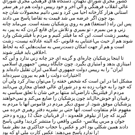
کشور مجري شوراي نگهبان. دستگاه هاي فرهنگي مجري شوراي
عالي انقلاب فرهنگي و الي آخر و خود رييس دولت هم در هر سفر
استاني هزار کارخانه احيا مي کرد و نمي دانيم محصولات شان چه
بود چون اگر عرضه مي شد قيمت به تقاضا پاسخ مي دادند.
پس اين راه ( استعفا) هم به روي پزشکيان بسته است. مي‌ماند چانه
زني و من بميرم - تو بميري و تلاش براي قانع کردن که به پير، به
پيغمبر زشت است. اين که ما فيلتر کنيم و مردم با فيلترشکن وارد
شوند هم از حيث بي‌اعتنايي به قانوني -که البته عادلانه نيست- زشت
است و هم از جهت امکان دست‌رسي به سايت‌هايي که به لحاظ
اخلاقي بايد فيلتر شوند.
تا اينجا پزشکيان چاره‌اي و گزينه اي جز چانه زني ندارد و اين که
اميتازي بدهد و امتيازي بگيرد. چون جايگاه رييس “جمهوري اسلامي
ايران” را به رييس دولت جمهوري اسلامي ايران تقليل داده‌اند و
اختيارات دولت را هم به بيرون سپرده‌اند!
مشکل اما در اين است که شخص خفته را مي‌توان بيدار کرد ولي آن
که خود را به خواب زده نه و در شوراي عالي فضاي مجازي مي‌دانند
مردم از فيلترينگ ناراضي‌اند منتها برخي شان با تعلق سياسي به
رقيبان او خوش‌حال‌اند چون پزشکيان را ضايع مي‌کند و نمي‌خواهند
پزشکيان موفق شود. از سوي ديگر مردم در قاموس آنها با مردم به
مفهوم عام متفاوت است. آنها حتي بر نشريه دفتر رهبري خرده مي
گيرند که چرا از نيلوفر قلعه‌وند - از قربانيان جنگ 12 روزه و دختر
جوان و مربي پيلاتس- عکس واقعي را منتشر کرديد! وقتي پاسخ
دادند همين شکلي بود آخر و عکس با حجاب حداکثري مد نظر شما
را ندارد پاسخ مي‌دهند: عکس کارت ملي او که بود!