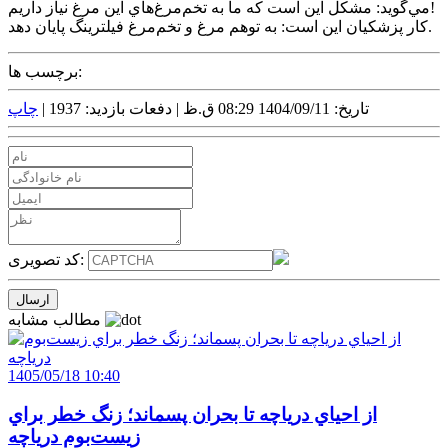
مي‌گويد: مشکل اين است که ما به تخم‌مرغ‌هاي اين مرغ نياز داريم!
کار پزشکيان اين است: به توهم مرغ و تخم‌مرغ فيلترينگ پايان دهد.
برچسب ها:
تاریخ: 1404/09/11 08:29 ق.ظ |
دفعات بازدید: 1937 |
چاپ
کد تصویری:
مطالب مشابه
1405/05/18 10:40
از احياي درياچه تا بحران پسماند؛ زنگ خطر براي
زيست‌بوم درياچه