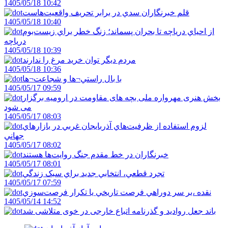
1405/05/18 10:42
قلم خبرنگاران سدي در برابر تحريف واقعيت‌هاست
1405/05/18 10:40
از احياي درياچه تا بحران پسماند؛ زنگ خطر براي زيست‌بوم
درياچه
1405/05/18 10:39
مردم ديگر توان خريد مرغ را ندارند
1405/05/18 10:36
با بال راستي¬ها و شجاعت¬ها
1405/05/17 09:59
بخش هنری مهرواره ملی بچه های مقاومت در ارومیه برگزار
می شود
1405/05/17 08:03
لزوم استفاده از ظرفيت‌هاي آذربايجان غربي در بازارهاي
جهاني
1405/05/17 08:02
خبرنگاران در خط مقدم جنگ روايت‌ها هستند
1405/05/17 08:01
تجرد قطعي، انتخابي جديد براي سبک زندگي
1405/05/17 07:59
نقده ،بر سر دوراهي فرصت تاريخي يا تکرار فرصت‌سوزي
1405/05/14 14:52
باند جعل روادید و گذرنامه اتباع خارجی در خوی متلاشی شد