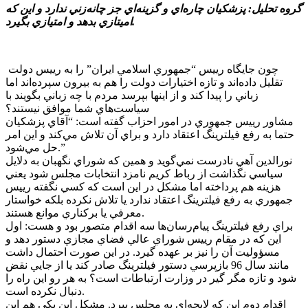
گروه تحليل: پزشکيان چاره‌اي و گزينه‌اي جز چانه‌زني ندارد و اين که
اميتازي بدهد و امتيازي بگيرد.
چون جايگاه رييس “جمهوري اسلامي ايران” را به رييس دولت
تقليل داده‌اند و تازه اختيارات دولت را هم به بيرون سپرده‌اند اما
زباني را پيدا کند و از اينها بپرسد مردم با چه زباني بگويند با
سياست‌هاي شما موافق نيستند؟
مشاور رييس جمهوري در امور احزاب گفته است: “آقاي پزشکيان
حتما به رفع فيلترينگ اعتقاد دارد و براي آن تلاش مي‌کند و اين امر
حل مي‌شود.”
نورالدين آهي نادرست نمي‌گويد و همين که شوراي نگهبان به دلايل
سياسي نگذاشت از رباط کريم نامزد انتخابات مجلس شود يعني
هزينه هم پرداخته اما مشکل در اين است که کسي نگفته رييس
جمهوري به رفع فيلترينگ اعتقاد ندارد يا تلاش نکرده بلکه خواستار
معرفي يا برکناري موانع هستند.
براي رفع فيلترينگ پيام‌رسان‌ها سه اقدام متصور بود و هست: اول
اين که در مقام رييس شوراي عالي فضاي مجازي دستور دهد و
مسؤوليت آن را نيز بر عهده گيرد. در اين صورت احتمال داشت
مانند سال 96 بازپرسي دستور فيلترينگ صادر کند يا از جايي نقض
شود و تازه مگر گير در وزارت ارتباطات است؟ به هر رو اين راه را
دنبال نکرده است.
اقدام دوم اين که لايحه‌اي به مجلس ببرد. مشکل اين يکي هم اين