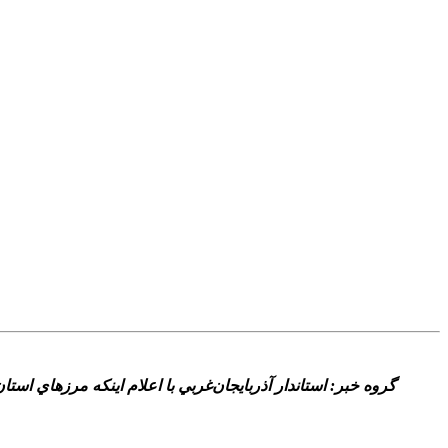
گروه خبر: استاندار آذربايجان‌غربي با اعلام اينکه مرزهاي است