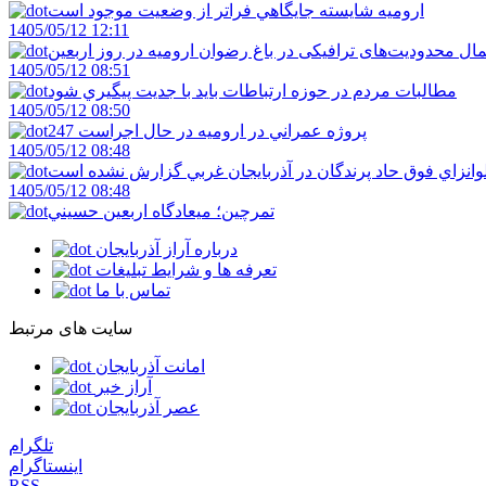
اروميه شايسته جايگاهي فراتر از وضعيت موجود است
1405/05/12 12:11
ال محدودیت‌های ترافیکی در باغ رضوان ارومیه در روز اربعین
1405/05/12 08:51
مطالبات مردم در حوزه ارتباطات بايد با جديت پيگيري شود
1405/05/12 08:50
247 پروژه عمراني در اروميه در حال اجراست
1405/05/12 08:48
لوانزاي فوق حاد پرندگان در آذربايجان غربي گزارش نشده است
1405/05/12 08:48
تمرچين؛ ميعادگاه اربعين حسيني
درباره آراز آذربایجان
تعرفه ها و شرایط تبلیغات
تماس با ما
سایت های مرتبط
امانت آذربایجان
آراز خبر
عصر آذربایجان
تلگرام
اینستاگرام
RSS