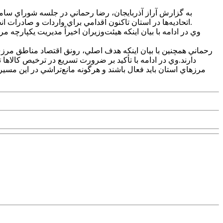
به گزارش آراز آذربايجان، رضا رحماني در جلسه شوراي سامان
اتحاديه‌ها در استان تاکنون اقدامي براي واردات و صادرات انجام نداده‌اند و از اتحاديه‌هاي پايتخت و ديگر استان‌ها دعوت مي‌کنيم از مرزهاي آذربايجان‌غربي براي سرمايه‌گذاري و واردات بهره‌برداري کنند.
وي در ادامه با بيان اينکه هيئت‌وزيران اخيراً مديريت يکپارچه م
رحماني همچنين با بيان اينکه هدف اصلي، رونق اقتصاد مناطق مرزي
دارند.وي در ادامه با تأکيد بر ضرورت تسريع در ترخيص کالاها تو
مرزهاي استان بايد فعال باشند و هرگونه مانع‌تراشي در اين مسير 