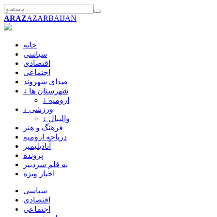
ARAZ
AZARBAIJAN
خانه
سیاسی
اقتصادی
اجتماعی
صدای شهروند
↓ شهرستان ها
↓ ارومیه
↓ ورزشی
↓ والیبال
فرهنگ و هنر
دریاچه ارومیه
آنادیلیمیز
پرونده
به قلم سردبیر
اخبار ویژه
سیاسی
اقتصادی
اجتماعی