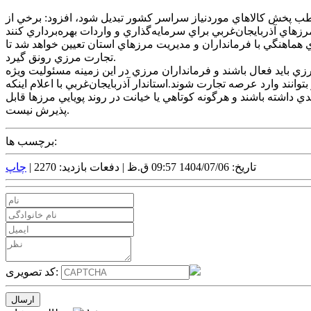
 قطب پخش کالاهاي موردنياز سراسر کشور تبديل شود، افزود: برخي از
براي هماهنگي با فرمانداران و مديريت مرزهاي استان تعيين خواهد شد تا
تجارت مرزي رونق گيرد.
 بايد فعال باشند و فرمانداران مرزي در اين زمينه مسئوليت ويژه
توانند وارد عرصه تجارت شوند.استاندار آذربايجان‌غربي با اعلام اينکه
ي داشته باشند و هرگونه کوتاهي يا خيانت در روند پويايي مرزها قابل
پذيرش نيست.
برچسب ها:
تاریخ: 1404/07/06 09:57 ق.ظ |
دفعات بازدید: 2270 |
چاپ
کد تصویری: