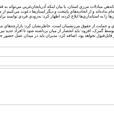
دهي مبادلات مرزي استان، با بيان اينکه آذربايجان‌غربي مي‌تواند به
رزها را به استانداري‌ها ابلاغ کرده، اظهار کرد: به‌زودي فردي توانمند 
 و حمايت از حقوق مرزنشينان است، خاطرنشان کرد: بازارچه‌هاي مرزي
سط گمرک، افزود: بايد انحصار از ميان برداشته شود تا افراد جديد نيز ب
قابل‌قبول نخواهد بود، اضافه کرد: مديران بايد در ميدان عمل حضور جد