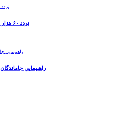
تردد ۶۰ هزار دستگاه ناوگان ترانزیتی از پایانه‌های مرزی آذربایجان ‌غربی
راهپيمايي جاماندگان