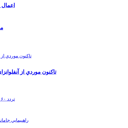
اعمال م
مط
تاکنون موردي از آنفلوانز
تردد ۶۰ هزار دستگاه ناوگان ترانزیتی از پایانه‌های مرزی آذربایجان ‌غربی
راهپيمايي جامان