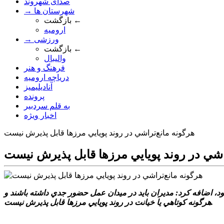
صدای شهروند
→ شهرستان ها
بازگشت ←
ارومیه
→ ورزشی
بازگشت ←
والیبال
فرهنگ و هنر
دریاچه ارومیه
آنادیلیمیز
پرونده
به قلم سردبیر
اخبار ویژه
هرگونه مانع‌تراشي در روند پويايي مرزها قابل پذيرش نيست
اشي در روند پويايي مرزها قابل پذيرش نيست
د بود، اضافه کرد: مديران بايد در ميدان عمل حضور جدي داشته باشند و
هرگونه کوتاهي يا خيانت در روند پويايي مرزها قابل پذيرش نيست.