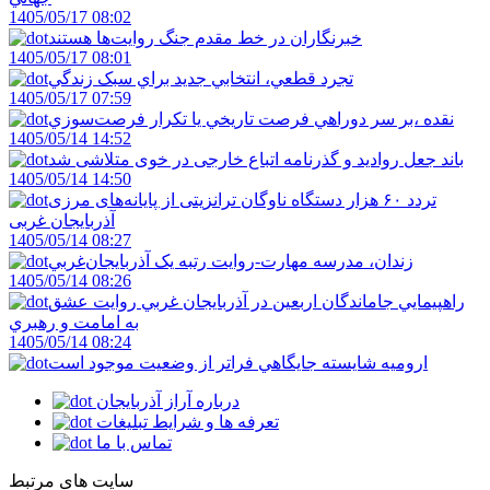
1405/05/17 08:02
خبرنگاران در خط مقدم جنگ روايت‌ها هستند
1405/05/17 08:01
تجرد قطعي، انتخابي جديد براي سبک زندگي
1405/05/17 07:59
نقده ،بر سر دوراهي فرصت تاريخي يا تکرار فرصت‌سوزي
1405/05/14 14:52
باند جعل روادید و گذرنامه اتباع خارجی در خوی متلاشی شد
1405/05/14 14:50
تردد ۶۰ هزار دستگاه ناوگان ترانزیتی از پایانه‌های مرزی
آذربایجان ‌غربی
1405/05/14 08:27
زندان، مدرسه مهارت-روايت رتبه يک آذربايجان‌غربي
1405/05/14 08:26
راهپيمايي جاماندگان اربعين در آذربايجان غربي روايت عشق
به امامت و رهبري
1405/05/14 08:24
اروميه شايسته جايگاهي فراتر از وضعيت موجود است
درباره آراز آذربایجان
تعرفه ها و شرایط تبلیغات
تماس با ما
سایت های مرتبط