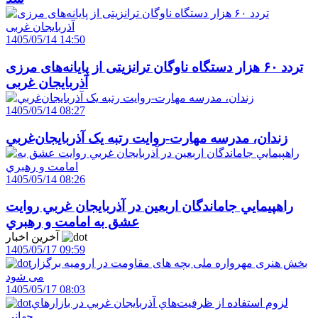
1405/05/14 14:50
تردد ۶۰ هزار دستگاه ناوگان ترانزیتی از پایانه‌های مرزی
آذربایجان ‌غربی
1405/05/14 08:27
زندان، مدرسه مهارت-روايت رتبه يک آذربايجان‌غربي
1405/05/14 08:26
راهپيمايي جاماندگان اربعين در آذربايجان غربي روايت
عشق به امامت و رهبري
آخرین اخبار
1405/05/17 09:59
بخش هنری مهرواره ملی بچه های مقاومت در ارومیه برگزار
می شود
1405/05/17 08:03
لزوم استفاده از ظرفيت‌هاي آذربايجان غربي در بازارهاي
جهاني