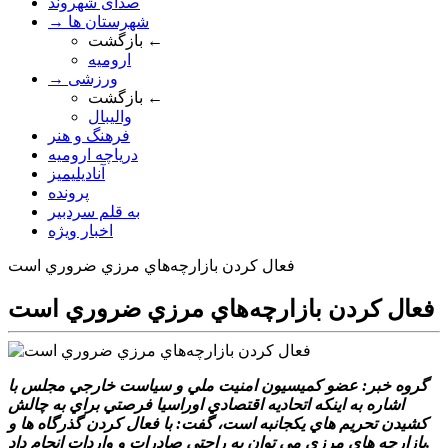
صدای شهروند
→ شهرستان ها
بازگشت ←
ارومیه
→ ورزشی
بازگشت ←
والیبال
فرهنگ و هنر
دریاچه ارومیه
آنادیلیمیز
پرونده
به قلم سردبیر
اخبار ویژه
فعال کردن بازارچه‌هاي مرزي ضروري است
فعال کردن بازارچه‌هاي مرزي ضروري است
گروه خبر: عضو کميسيون امنيت ملي و سياست خارجي مجلس با
اشاره به اينکه اتحاديه اقتصادي اوراسيا فرصتي براي به چالش
کشيدن تحريم هاي يکجانبه است، گفت: با فعال کردن گذرگاه ها و
بازارچه هاي مرزي مي توان به راحتي صادرات و واردات انجام داد.