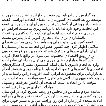
به گزارش آراز آذربايجان،يعقوب رضازاده با اشاره به ضرورت
توسعه روابط اقتصادي کشورمان با اعضاي اتحاديه اوراسيا، گفت:
چشم انداز روشني از گسترش تجارت بين ايران و کشورهاي عضو
اين اتحاديه وجود دارد لذا بايد با برنامه ريزي به سمت افزايش دو
برابري حجم تجارت در آينده اي نزديک حرکت کنيم زيرا عدد ?
6ميلياردي براي تبادل تجاري کنوني قابل پذيرش نيست.
عضو کميسيون امنيت ملي و سياست خارجي مجلس شوراي
اسلامي اظهار کرد: چند کشور عضو اين اتحاديه مانند ارمنستان با
ايران داراي مرزهاي مشترک هستند که همين امر فرصت خوبي
براي رونق اقتصادي محسوب مي شود؛ در واقع با فعال کردن
گذرگاه ها و بازارچه هاي مرزي مي توان به راحتي صادرات و
واردات انجام داد.وي با بيان اينکه کميسيون مشترک همکاري‌هاي
اقتصادي با کشورهاي عضو اتحاديه بايد با برنامه ريزي هدفمند اقدام
به بازاريابي براي محصولات ايراني کنند، افزود: در اين راستا نبايد از
ياد برد که جمهوري اسلامي هم اکنون عضو موافقت‌نامه تجارت آزاد
موقت با اين اتحاديه است که هدف آن کاهش تعرفه‌ها و تسهيل
مبادلات تجاري ميان طرفين است.
نماينده مردم سلماس در مجلس دوازدهم تصريح کرد: در اين ميان
بايد به کشوري مانند روسيه اشاره کرد که تحت تحريم هاي يکجانبه
ايالات متحده قرار دارد از اين رو اوراسيا مي تواند بستر خوبي براي
به چالش کشيدن تحريم ها و محدوديت هاي اقتصادي محسوب شود.