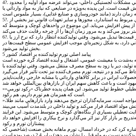
4?. اختلال در زنجيره تأمين: اختلال در زنجيره تأمين به هر دليلي -تحريم‌ها، مشکلات گمرکي، قوانين متغير واردات، بحران‌هاي ژئوپليتيکي يا حتي مشکلات لجستيکي داخلي- مي‌تواند عرضه مواد اوليه را محدود
قيمت است‌. اين پديده به‌ويژه در صنايعي که نياز به مواد وارداتي يا
5?. افزايش ماليات، بيمه و هزينه‌هاي قانوني: هزينه‌هاي سربار توليد، مانند ماليات بر ارزش افزوده، ماليات عملکرد، حق بيمه کارگري، هزينه‌هاي مربوط به استاندارد، مجوزها و ساير تعهدات قانوني نيز بخشي از
يش از پيش افزايش مي‌يابد. اين موضوع در واحدهاي کوچک و متوسط که
6?. اثر انتظارات تورمي بر قيمت‌گذاري توليدکننده: در اقتصادهاي ناپايدار يا درگير با بي‌ثباتي مزمن، انتظارات تورمي خود به يک عامل مؤثر بر قيمت‌ها تبديل مي‌شود. وقتي توليدکننده انتظار دارد که نرخ ارز يا
ه رواني دارد، به شکل زنجيره‌اي موجب افزايش عمومي سطح قيمت‌ها در
بخش توليد مي‌شود.
5 پيامد اصلي تورم توليدکننده بر اقتصاد کشور
وليد، دير يا زود به سطح مصرف منتقل مي‌شود. وقتي توليدکننده با
صولات ايراني در برابر کالاهاي وارداتي يا مشابه خارجي رقابت‌ناپذير
»تشديد رکود تورمي« از ديگر پيامدهاست؛ در شرايطي که تقاضا در بازار ضعيف است، رشد قيمت‌ها منجر به کاهش فروش، کاهش توليد و تعطيلي خطوط توليد مي‌شود. اين همان پديده خطرناک »رکود تورمي«
است که همزمان هم تورم داريم، هم رکود.
»جهش سرمايه به سمت بازارهاي غيرمولد« را بايد از ديگر تبعات اين موضوع دانست زيرا وقتي توليد سودآور نيست و دائماً با ريسک و فشار مواجه است، سرمايه‌گذاران ترجيح مي‌دهند وارد بازارهايي مانند طلا،
ايت تعطيلي بسياري از بنگاه‌هاي کوچک و متوسط مي‌شود. اين فرايند
پيشتازان تورم و رکود
 اشاره کرد که در خرداد امسال، تورم ماهانه بخش صنعت (شاخصي که