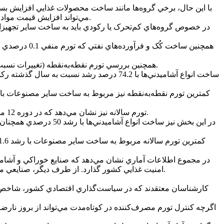
مي‌تواند افزايش قيمت مواد خام کشاورزي، بسته‌بندي، يا هزينه‌هاي توزيع باشد. افزايش اين گروه نگران‌کننده است، چون مستقيماً بر قيمت مصرف‌کننده تأثير مي‌گذارد.
همچنين ساخت 
همچنين بررسي تورم نقطه‌به‌نقطه (تغييرات نسبت به ماه مشابه سال قبل) در خرداد 1404، 44.4 درصد اعلام شده که نشان‌دهنده سطح بسيار بالايي از افزايش قيمت‌ها در بازه يک‌ساله است.
ساخت انواع آشاميدني‌ها با 74.2 درصد رشد 
تورم سالانه نيز نشان مي‌دهد که در دوره 12 ماهه منتهي به خرداد 1404 چه ميزان افزايش قيمت در صنايع رخ داده که ميانگين تورم سالانه کل بخش صنعت 34.4 درصد گزارش شده است.
در اين بخش نيز ساخت 
در مجموع اطلاعات آماري نشان مي‌دهد که صنايع خوراکي و آشاميدني
امنيت غذايي کشور گذارد. از طرف ديگر، صنايعي مثل تجهيزات حمل‌ونقل، فرآورده‌هاي نفتي و مصنوعات، در حالت رکود قرار دارند و نيازمند حمايت فوري براي خروج از وضعيت ايستا هستند.
کارشناسان معتقدند که در سياست‌گذاري اقتصادي کشور، شاخص تور
اگرچه کنترل تورم مصرف‌کننده در کوتاه‌مدت مي‌تواند از بروز نارضا