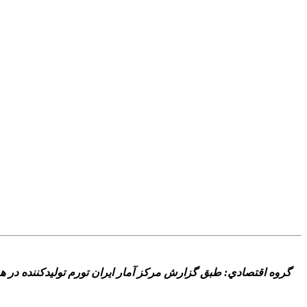
گروه اقتصادي: طبق گزارش مرکز آمار ايران تورم توليدکننده در هر