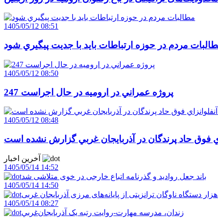
1405/05/12 08:51
البات مردم در حوزه ارتباطات بايد با جديت پيگيري شود
1405/05/12 08:50
247 پروژه عمراني در اروميه در حال اجراست
1405/05/12 08:48
اي فوق حاد پرندگان در آذربايجان غربي گزارش نشده است
آخرین اخبار
1405/05/14 14:52
باند جعل روادید و گذرنامه اتباع خارجی در خوی متلاشی شد
1405/05/14 14:50
1405/05/14 08:27
زندان، مدرسه مهارت-روايت رتبه يک آذربايجان‌غربي