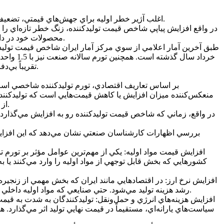
اگرچه شاخص‌هاي مصرف‌کننده (CPI) در کانون توجه عمومي قرار دارند، اما تورم توليدکننده (PPI) اغلب آژير خطر اوليه براي جهش‌هاي قيمتي، تضعيف توليد، رکود تورمي و حتي بيکاري است.
در واقع افزايش پياپي شاخص قيمت توليدکننده، زنگ خطر تازه‌اي را 
محصولات خود در داخل کشور دريافت مي‌کنند، در ماه‌هاي اخير روندي صعودي به خود گرفته و نشانه‌اي از فشاري فزاينده بر صنايع و توليدکنندگان داخلي است.
تقريباً بي‌دفاع مانده است و بسياري از صنايع کشور به دليل افزايش مداوم هزينه‌هاي توليد، در آستانه از دست دادن ظرفيت و رقابت خود قرار گرفته‌اند.
بر اساس تعاريف اقتصادي، تورم توليدکننده شاخصي است ک
منعکس‌کننده ميزان افزايش يا کاهش قيمت‌هايي است که توليدکنندگان
از مهم‌ترين شاخص‌هاي پيش‌نگر در اقتصاد به‌شمار مي‌رود و معمولاً زودتر از تورم مصرف‌کننده تغييرات ساختاري در قيمت‌ها را نشان مي‌دهد.
در واقع، زماني که شاخص قيمت توليدکننده رو به افزايش مي‌گذارد، 
بررسي اظهارات کارشناسان صنعتي نشان مي‌دهد که اين افزايش م
کشورهايي که بخش قابل توجهي از مواد اوليه را وارد مي‌کنند يا 
رشد هزينه توليد مي‌شود. حتي صنايعي که مواد اوليه داخلي مصرف مي‌کنند نيز از اثرات رواني و ثانويه افزايش نرخ ارز بي‌نصيب نمي‌مانند، چراکه انتظارات تورمي، قيمت‌ها را در کل زنجيره بالا مي‌برد.
سياست‌هاي يارانه‌اي، مستقيماً در قيمت نهايي توليد اثر مي‌گذارد