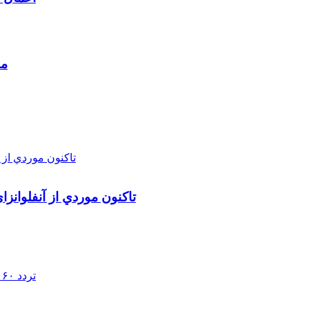
مط
تاکنون موردي از آنفلوانز
تردد ۶۰ هزار دستگاه ناوگان ترانزیتی از پایانه‌های مرزی آذربایجان ‌غربی