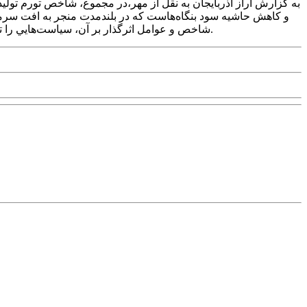
به گزارش آراز آذربايجان به نقل از مهر،در مجموع، شاخص تورم توليد
و کاهش حاشيه سود بنگاه‌هاست که در بلندمدت منجر به افت سرمايه
شاخص و عوامل اثرگذار بر آن، سياست‌هايي را تدوين کنند که هم از افزايش بيش از حد هزينه‌هاي توليد جلوگيري کند و هم با حمايت هوشمندانه، مسير رشد پايدار توليد داخلي را هموار سازد.