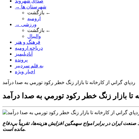
صدای شهروند
→ شهرستان ها
بازگشت ←
ارومیه
→ ورزشی
بازگشت ←
والیبال
فرهنگ و هنر
دریاچه ارومیه
آنادیلیمیز
پرونده
به قلم سردبیر
اخبار ویژه
ردپاي گراني از کارخانه تا بازار زنگ خطر رکود تورمي به صدا درآمد
ه تا بازار زنگ خطر رکود تورمي به صدا درآمد
عت ايران در برابر امواج سهمگين افزايش هزينه‌ها، تقريباً بي‌دفاع
مانده است.