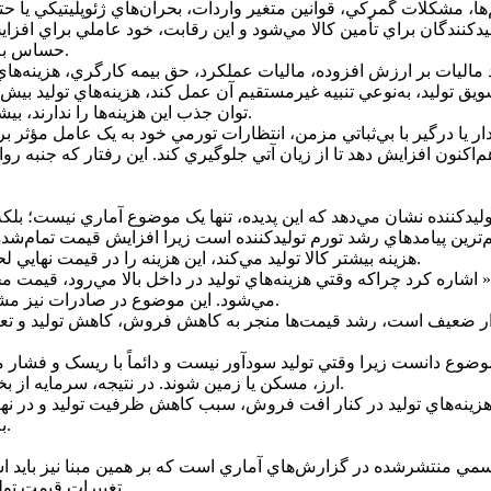
کنندگان براي تأمين کالا مي‌شود و اين رقابت، خود عاملي براي افزايش 
حساس به زمان دارند (مانند خودروسازي و صنايع غذايي)، بسيار ملموس است.
شويق توليد، به‌نوعي تنبيه غيرمستقيم آن عمل کند، هزينه‌هاي توليد ب
توان جذب اين هزينه‌ها را ندارند، بيشتر بروز مي‌کند و به مرور زمان آن‌ها را از چرخه رقابت حذف مي‌کند.
 هم‌اکنون افزايش دهد تا از زيان آتي جلوگيري کند. اين رفتار که جنب
رين پيامدهاي رشد تورم توليدکننده است زيرا افزايش قيمت تمام‌شده ت
هزينه بيشتر کالا توليد مي‌کند، اين هزينه را در قيمت نهايي لحاظ مي‌کند و در نتيجه، تورم مصرف‌کننده نيز تحت تأثير قرار مي‌گيرد.
« اشاره کرد چراکه وقتي هزينه‌هاي توليد در داخل بالا مي‌رود، قيمت مح
مي‌شود. اين موضوع در صادرات نيز مشهود است و باعث کاهش سهم ايران از بازارهاي بين‌المللي خواهد شد.
ارز، مسکن يا زمين شوند. در نتيجه، سرمايه از بخش مولد اقتصاد فرار مي‌کند و توليد داخلي در بلندمدت آسيب مي‌بيند.
 هزينه‌هاي توليد در کنار افت فروش، سبب کاهش ظرفيت توليد و در نه
به‌تدريج بر بازار کار نيز اثر مي‌گذارد و نرخ بيکاري را افزايش خواهد داد.
 رسمي منتشرشده در گزارش‌هاي آماري است که بر همين مبنا نيز بايد
تغييرات قيمت توليدکننده نسبت به ماه قبل را نشان مي‌دهد) برابر 2.4 درصد بوده است.