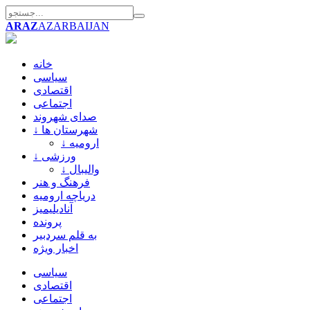
ARAZ
AZARBAIJAN
خانه
سیاسی
اقتصادی
اجتماعی
صدای شهروند
↓ شهرستان ها
↓ ارومیه
↓ ورزشی
↓ والیبال
فرهنگ و هنر
دریاچه ارومیه
آنادیلیمیز
پرونده
به قلم سردبیر
اخبار ویژه
سیاسی
اقتصادی
اجتماعی