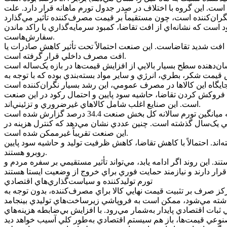
حصولات غذايي افزايش بسيار بالاتري را تجربه کرده‌اند؛ تورم ماهانه اين گروه 7.9 درصد ثبت شده است. اين گروه با اختلاف در صدر جدول تورم ماهانه قرار دارد. علت
ا رشد تورم 0.3 درصد اشاره کرد؛ اين گروه تقريباً در رکود است که نشانه‌اي از افت تقاضا، کمبود سرمايه‌گذاري يا راکد ماندن
سفارش‌هاست.
ه به معناي کاهش قيمت يا افت شديد تقاضاست. اين صنعت احتمالاً تحت تأثير کاهش صادرات يا
افت مصرف داخلي قرار گرفته است.
 از افزايش قيمت شکر، بطري، انرژي و ساير مواد بسته‌بندي بوده که با توجه به
ن نرخ تورم نقطه‌به‌نقطه نشان‌دهنده فروکش کردن تقاضا، حاشيه سود پايين و احتمال رکود در اين صنعت
است. اين صنايع اغلب شامل کالاهاي غيرضروري و تزئيني‌اند.
قيمت‌ها در اين گروه طي يک‌سال گذشته است. چنين عددي نشان مي‌دهد که کنترل هزينه در
اين صنعت تقريباً غيرممکن شده است.
وح در حالت رکودي قرار گرفته‌اند. احتمالاً با کاهش تقاضا، کاهش ظرفيت توليد و حاشيه سود پايين
روبرو هستند.
 اين روند اگر ادامه يابد، مي‌تواند تأثير مستقيمي بر سفره مردم و
تورم توليدکننده و سياست‌گذاري‌هاي اقتصادي
کز صرف بر تثبيت قيمت نهايي کالا براي مصرف‌کننده، بدون توجه به
ثبات اقتصادي پايدار به‌شمار مي‌رود. با افزايش بي‌ضابطه هزينه‌هاي