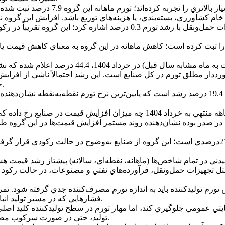
با اين حال، برخي گروه‌ها مانند ساخت م
در خصوص گروه‌هاي کم‌تحرک يا رکودي بايد به ساخت ساير تجهيزات حمل‌ونقل ب
کُک و فرآورده‌هاي نفتي که تورم منفي 0.1 درصدي را ثبت کرده است؛ کاهش ماهانه در اين گرو
نسبت به سال گذشته رکورددار مطلق تورم در کل صنايع است. اين رشد احتمالاً ناشي
جايگاه اين کالاها در مصرف عمومي، اين رشد بسيار نگران‌کننده است.
کمترين تورم نقطه‌به‌نقطه نيز مربوط به ساخت ساير مصنوعات با 19.4 درصد رشد است که پايين‌تري
انواع آشاميدني‌ها با رشد 50 درصدي همچنان در صدر بوده نشان‌دهنده روند مستمر افزايش 
کمترين تورم سالانه مربوط به ساخت ساير مصنوعات با رشد 21.6درصدي است؛ اين گروه از صنايع به‌وض
 در تمام شاخص‌ها (ماهانه، نقطه‌اي، سالانه) پيشتاز رشد قيمت هستند.
م توليدکننده بايد به اندازه تورم مصرف‌کننده جدي گرفته شود. تمر
فشارهايي که در مسير توليد انباشته مي‌شود، ممکن است به فروپاشي زيرساخت‌هاي توليدي بينجامد.
يتي عمومي جلوگيري کند، اما مهار تورم در سطح توليدکننده کليد اصلي 
توليد، حتي در صورت سرکوب مصنوعي قيمت‌ها، باز هم سيستم اقتصادي به‌طور کلي آسيب خواهد ديد.