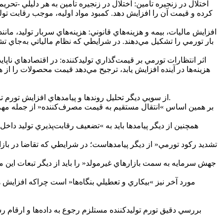
کرده و قيمت آن را افزايش دهد. کمبود مواد اوليه، موجب رقابت توليد
بار تورمي را تشکيل مي‌دهند. در شرايطي که نظام مالياتي به‌جاي ت
هزينه‌ها در آينده افزايش يابد، ترجيح مي‌دهد قيمت محصولات را از
از سويي ديگر تحليل روندها و پيامدهاي افزايش تورم توليدکننده نشان مي‌دهد که اين پديده، تنها يک موضوع آماري نيست؛ بلکه به‌شدت با معيشت عمومي، اشتغال و آينده اقتصاد گره خورده است.
بر همين اساس »انتقال مستقيم به قيمت مصرف‌کننده« از جمله مهم‌ت
همچنين از ديگر پيامدها بايد به »تضعيف رقابت‌پذيري توليد داخل
مورد آخر نيز »بيکاري و تعطيلي بنگاه‌ها« است چراکه افزايش
بررسي دقيق تورم توليدکننده مستلزم رجوع به داده‌ها و ارقام