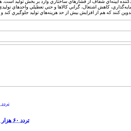
کننده آيينه‌اي شفاف از فشارهاي ساختاري وارد بر بخش توليد است. هر
‌گذاري، کاهش اشتغال، گراني کالاها و حتي تعطيلي واحدهاي توليدي خ
تردد ۶۰ هزار دستگاه ناوگان ترانزیتی از پایانه‌های مرزی آذربایجان ‌غربی