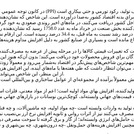
براي بدنه اقتصاد کشور به‌صدا درآورده است. اين شاخص که نشان‌دهند
خرداد سال گذشته است. همچنين تورم سالانه صنعت نيز با 1.5 واح
ه تغييرات قيمتي کالاها را در مرحله پيش از عرضه به مصرف‌کننده، ي
 براي فروش محصولات خود دريافت مي‌کنند؛ بدون آن‌که هنوز اين کالاه
مي‌توان انتظار داشت که طي هفته‌ها يا ماه‌هاي آينده، اين افزايش هز
از اين منظر، اين شاخص مي‌تواند به عنوان «آژير هشدار اوليه» براي نظام اقتصادي در نظر گرفته شود.
عمولاً برآمده از مجموعه‌اي از عوامل ساختاري و بين‌المللي است که 
به قيمت‌هاي جهاني وابسته‌اند، کوچک‌ترين نوسانات در بازارهاي جهان
. همچنين افزايش هزينه‌هاي حمل‌ونقل -چه درون‌شهري، چه بين‌شهري و چ