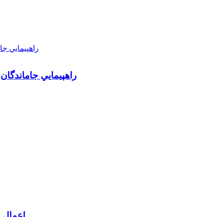
راهپيمايي جاماندگان
اعمال م