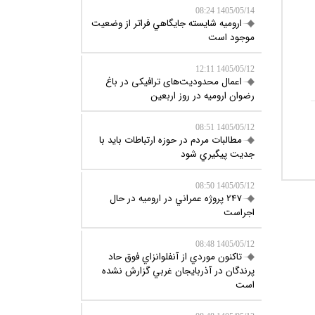
1405/05/14 08:24
اروميه شايسته جايگاهي فراتر از وضعيت
موجود است
1405/05/12 12:11
اعمال محدودیت‌های ترافیکی در باغ
رضوان ارومیه در روز اربعین
1405/05/12 08:51
مطالبات مردم در حوزه ارتباطات بايد با
جديت پيگيري شود
1405/05/12 08:50
247 پروژه عمراني در اروميه در حال
اجراست
1405/05/12 08:48
تاکنون موردي از آنفلوانزاي فوق حاد
پرندگان در آذربايجان غربي گزارش نشده
است