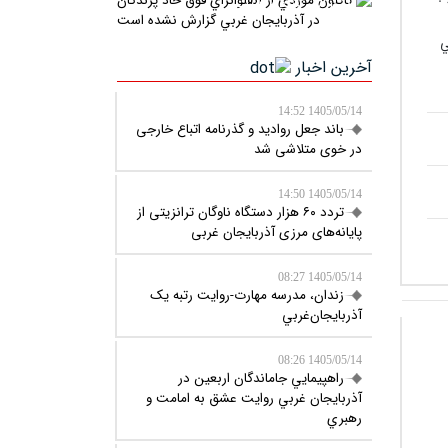
گزارش نشده است
ي
آخرین اخبار
1405/05/14 14:52
باند جعل روادید و گذرنامه اتباع خارجی
در خوی متلاشی شد
1405/05/14 14:50
تردد ۶۰ هزار دستگاه ناوگان ترانزیتی از
پایانه‌های مرزی آذربایجان ‌غربی
1405/05/14 08:27
زندان، مدرسه مهارت-روايت رتبه يک
آذربايجان‌غربي
1405/05/14 08:26
راهپيمايي جاماندگان اربعين در
آذربايجان غربي روايت عشق به امامت و
رهبري