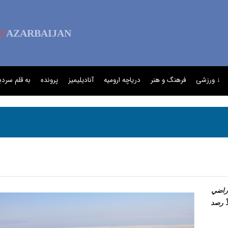
Z
AZARBAIJAN
↓ ورزشی
فرهنگ و هنر
دریاچه ارومیه
آنادیلیمیز
پرونده
به قلم سردب
اراضي
ً رصد