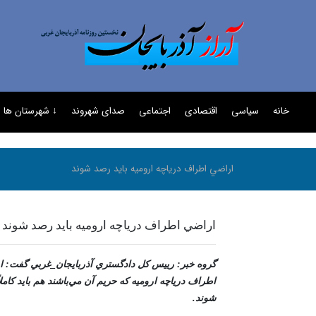
خانه
سیاسی
اقتصادی
اجتماعی
صدای شهروند
↓ شهرستان ها
اراضي اطراف درياچه اروميه بايد رصد شوند
اراضي اطراف درياچه اروميه بايد رصد شوند
گروه خبر: رييس کل دادگستري آذربايجان_غربي گفت: 
اطراف درياچه اروميه که حريم آن مي‌باشند هم بايد کاملا
شوند.