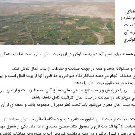
وراي
اشاره و
اً تحت
ريم آن
لوگيري
 هستند براي نسل آينده و يد مسئولان در اين بيت المال اماني است لذا بايد همگي 
انه و مسئولانه باشد و همه در جهت صيانت و حفاظت از بيت المال تلاش کنند.
ي مختلف انجام مي‌دهند نشانگر نگاه صيانتي و حفاظتي آنها از بيت المال است و اي
ازه تجاوز به حقوق بيت المال را ندهد.
عملي را در پايش و رصد منابع طبيعي، ملي، منابع آبي، محيط زيست و اراضي ملي
 مي‌توانند در صيانت در بيت المال اشرافيت کامل داشته باشند.
 عليه بيت المال مطرح مي‌شود بايد تحت نظر مدير آن مجموعه باشد و لحظه‌اي از آن
ت: صيانت از بيت المال شقوق مختلفي دارد و دستگاه قضائي به عنوان صيانت از
نت از آنها اقدامات لازم را معمول کنند.حسين مجيدي ادامه داد: يکي از شقوق مهم
ورد رصد و کنترل باشد و در زمينه برداشت غيرمجاز آب به هيچ وجه مماشات نباشد و 