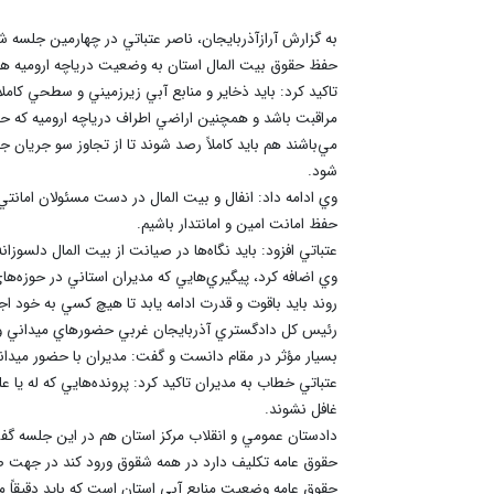
به گزارش آرازآذربايجان، ناصر عتباتي در چهارمين جلسه ش
حفظ حقوق بيت المال استان به وضعيت درياچه اروميه هم 
تاکيد کرد: بايد ذخاير و منابع آبي زيرزميني و سطحي کامل
مراقبت باشد و همچنين اراضي اطراف درياچه اروميه که ح
مي‌باشند هم بايد کاملاً رصد شوند تا از تجاوز سو جريان ج
شود.
وي ادامه داد: انفال و بيت المال در دست مسئولان امانتي
حفظ امانت امين و امانتدار باشيم.
عتباتي افزود: بايد نگاه‌ها در صيانت از بيت المال دلسوز
وي اضافه کرد، پيگيري‌هايي که مديران استاني در حوزه‌ها
روند بايد باقوت و قدرت ادامه يابد تا هيچ کسي به خود اج
رئيس کل دادگستري آذربايجان غربي حضورهاي ميداني و 
بسيار مؤثر در مقام دانست و گفت: مديران با حضور ميداني
عتباتي خطاب به مديران تاکيد کرد: پرونده‌هايي که له يا
غافل نشوند.
دادستان عمومي و انقلاب مرکز استان هم در اين جلسه گف
حقوق عامه تکليف دارد در همه شقوق ورود کند در جهت صيا
حقوق عامه وضعيت منابع آبي استان است که بايد دقيقاً م