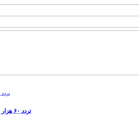
تردد ۶۰ هزار دستگاه ناوگان ترانزیتی از پایانه‌های مرزی آذربایجان ‌غربی