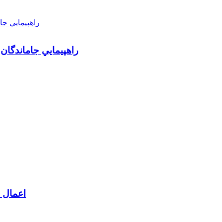
راهپيمايي جاماندگان
اعمال م