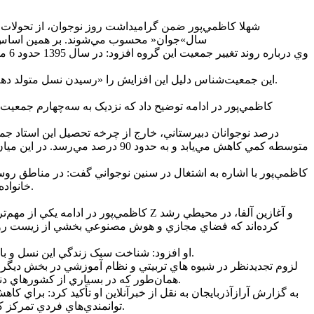
سال»جوان« محسوب مي‌شوند. بر همين اساس، در 
اين جمعيت‌شناس دليل اين افزايش را «رسيدن نسل متولد دهه 60 به سن فرزندآوري در اواخر دهه 80 و اوايل دهه 90» عنوان کرد و افزود: افزايش جمعيت نوجوانان تا اواخر دهه 1400 ادامه خواهد داشت.
کاظمي‌پور در ادامه توضيح داد که نزديک به سه‌چهارم جمعيت
کاظمي‌پور با اشاره به اشتغال در سنين نوجواني گفت: در مناطق رو
خانواده‌ها تمايل بيشتري دارند که فرزندانشان تحصيل را ادامه دهند، مگر در مناطق محروم که فقر يا مشکلات اجتماعي باعث ترک تحصيل مي‌شود.
کرده‌اند که فضاي مجازي و هوش مصنوعي بخشي از زيست روزمر
او افزود: شناخت سبک زندگي اين نسل و بازنگري اساسي در نظام آموزشي و تربيتي کشور ضروري است. از اين رو، آموزش‌وپرورش و خانواده‌ها بايد متناسب با اين تحولات عمل کنند.
لزوم تجديدنظر در شيوه هاي تربيتي و نظام آموزشي در بخش ديگري از
همان‌طور که در بسياري از کشورهاي دنيا مشاهده مي‌شود، استفاده بيش از حد از تلفن همراه و حضور مداوم در فضاي مجازي مي‌تواند آثار رفتاري و رواني بر نوجوانان داشته باشد.
به گزارش آرازآذربايجان به نقل از خبرآنلاين او تأکيد کرد: براي ک
توانمندي‌هاي فردي تمرکز کنند تا نوجوانان بتوانند بخشي از وقت خود را به فعاليت‌هاي هنري و عملي اختصاص دهند و از وابستگي مفرط به فضاي مجازي فاصله بگيرند.