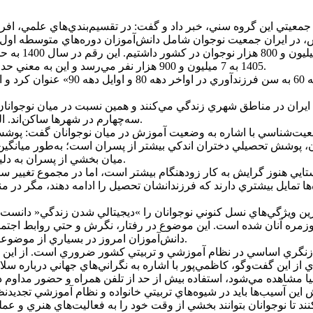
ايران جمعيت نوجوان شامل دانش‌آموزان دوره‌هاي متوسطه اول و دوم 
1405 به 7 ميليون و 900 هزار نفر مي‌رسد و اين به معني حدود يک ميليون نفر افزايش جمعيت نوجوان نسبت به يک دهه قبل است.
 ايران در مناطق شهري زندگي مي‌کنند و همين نسبت در ميان نوجوانان
سه‌چهارم در شهرها ساکن‌اند. البته اين سهم در شهرهاي کوچک، متوسط و کلان‌شهرها متفاوت است.
ميان بخشي از پسران به دليل اشتغال زودهنگام يا افت تحصيلي، از چرخه آموزش خارج مي‌شوند.
ستايي هنوز گرايش به کار زودهنگام بيشتر است، اما در مجموع تغيير
ه آنان شده است. اين موضوع در رفتار، نگرش و حتي روابط اجتماعي
دانش‌آموزان امروز در بسياري از موضوعات اطلاعاتي بيشتر و دسترسي سريع‌تري نسبت به معلمان خود دارند.
 اين گفت‌وگو، کاظمي‌پور با اشاره به نگراني‌هاي جهاني درباره سلام
اهش اين آسيب‌ها بايد در شيوه‌هاي تربيتي خانواده و نظام آموزشي تجديد