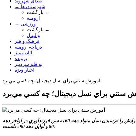
صدای شهروند
→ شهرستان ها
بازگشت ←
ارومیه
→ ورزشی
بازگشت ←
والیبال
فرهنگ و هنر
دریاچه ارومیه
آنادیلیمیز
پرونده
به قلم سردبیر
اخبار ویژه
آموزش سنتي براي نسل ديجيتال؛ چه کسي مي‌برد
ش سنتي براي نسل ديجيتال؛ چه کسي مي‌برد
گروه اجتماعي: يک جمعيت‌شناس و استاد دانشگاه از افزايش جمعيت نوجوان کشور تا سال آينده نسبت به يک دهه قبل خبر داد و دليل اين افزايش را »رسيدن نسل متولد دهه 60 به سن فرزندآوري در اواخر دهه
80 و اوايل دهه 90« دانست.