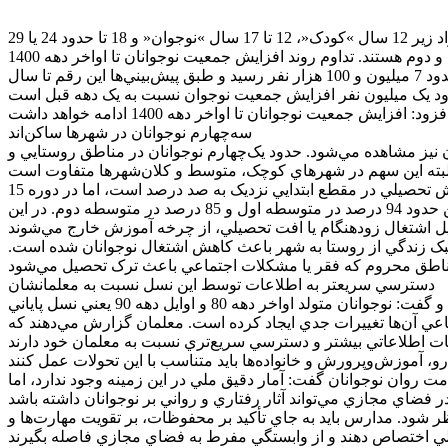
شهلا کاظمي‌پور ضمن گراميداشت روز نوجوان، از تحولات جمعيتي اين گروه سني، خبر داد و گفت: در تقسيم‌بندي‌هاي علمي، افراد زير 12 سال »کودک«، 12 تا 17 سال »نوجوان« و 18 تا حدود 24 يا 29
هستند. تداوم روند افزايش جمعيت نوجوانان تا اواخر دهه 1400
وي درباره روند تغيير جمعيت اين گروه افزود: در سال 1395 حدود 6 ميليون و 800 هزار نوجوان در کشور داشتيم. اين رقم در سال 1400 به حدود 7 ميليون و 100 هزار نفر رسيد و طبق پيش‌بيني‌ها اين رقم تا سال
سه‌چهارم نوجوانان در شهرها ساکن‌اند
 نيز مشاهده مي‌شود. حدود يک‌چهارم نوجوانان در مناطق روستايي و
15 درصد نوجوانان دبيرستاني، خارج از چرخه تحصيل اين استاد جمعيت‌شناسي با اشاره به وضعيت آموزش در ميان نوجوانان گفت: پوشش تحصيلي در مقطع ابتدايي نزديک به صد درصد است، اما در دوره
متوسطه کمي کاهش مي‌يابد و به حدود 90 درصد مي‌رسد. در اين ميان، پوشش تحصيلي دختران اندکي بيشتر از پسران است؛ به‌طور ميانگين حدود 94 درصد در متوسطه اول و 85 درصد در متوسطه دوم. در اين
 سبک زندگي از روستا به شهر باعث کاهش اشتغال نوجوانان شده است.
دسترسي سريعتر به اطلاعات توسط اين نسل نسبت به معلمانشان
کاظمي‌پور در ادامه يکي از مهم‌ترين ويژگي‌هاي نسل کنوني نوجوانان را »ديجيتالي شدن زندگي« دانست و گفت: نوجوانان متولد اواخر دهه 80 و اوايل دهه 90 يعني نسل پاياني Z و آغازين آلفا، در محيطي رشد
 آن‌ها تغييرات جدي ايجاد کرده است. معلمان گزارش مي‌دهند که
ت روان نوجوانان گفت: آمار دقيق ملي در اين زمينه وجود ندارد، اما
نظر شود. مدارس بايد به جاي تأکيد بر محفوظات، بر تقويت مهارت‌ها و