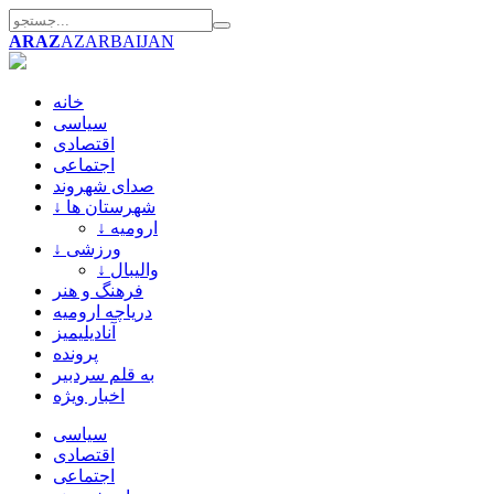
ARAZ
AZARBAIJAN
خانه
سیاسی
اقتصادی
اجتماعی
صدای شهروند
↓ شهرستان ها
↓ ارومیه
↓ ورزشی
↓ والیبال
فرهنگ و هنر
دریاچه ارومیه
آنادیلیمیز
پرونده
به قلم سردبیر
اخبار ویژه
سیاسی
اقتصادی
اجتماعی