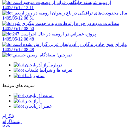
اروميه شايسته جايگاهي فراتر از وضعيت موجود است
1405/05/12 12:11
ال محدودیت‌های ترافیکی در باغ رضوان ارومیه در روز اربعین
1405/05/12 08:51
مطالبات مردم در حوزه ارتباطات بايد با جديت پيگيري شود
1405/05/12 08:50
247 پروژه عمراني در اروميه در حال اجراست
1405/05/12 08:48
لوانزاي فوق حاد پرندگان در آذربايجان غربي گزارش نشده است
1405/05/12 08:48
تمرچين؛ ميعادگاه اربعين حسيني
درباره آراز آذربایجان
تعرفه ها و شرایط تبلیغات
تماس با ما
سایت های مرتبط
امانت آذربایجان
آراز خبر
عصر آذربایجان
تلگرام
اینستاگرام
RSS