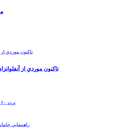
مط
تاکنون موردي از آنفلوانز
تردد ۶۰ هزار دستگاه ناوگان ترانزیتی از پایانه‌های مرزی آذربایجان ‌غربی
راهپيمايي جامان