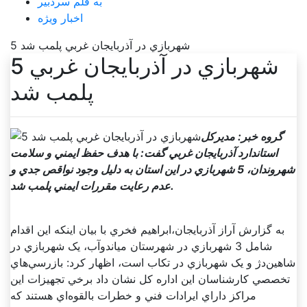
به قلم سردبیر
اخبار ویژه
5 شهربازي در آذربايجان غربي پلمب شد
5 شهربازي در آذربايجان غربي
پلمب شد
گروه خبر: مديرکل
استاندارد آذربايجان غربي گفت: با هدف حفظ ايمني و سلامت
شهروندان، 5 شهربازي در اين استان به دليل وجود نواقص جدي و
عدم رعايت مقررات ايمني پلمب شد.
به گزارش آراز آذربايجان،ابراهيم فخري با بيان اينکه اين اقدام
شامل 3 شهربازي در شهرستان مياندوآب، يک شهربازي در
شاهين‌دژ و يک شهربازي در تکاب است، اظهار کرد: بازرسي‌هاي
تخصصي کارشناسان اين اداره کل نشان داد برخي تجهيزات اين
مراکز داراي ايرادات فني و خطرات بالقوه‌اي هستند که