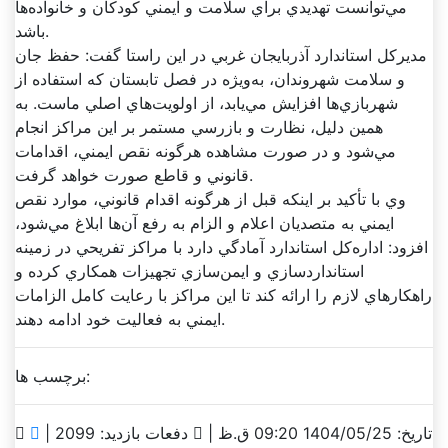
مي‌توانست تهديدي براي سلامت و ايمني کودکان و خانواده‌ها
باشد.
مديرکل استاندارد آذربايجان غربي در اين راستا گفت: حفظ جان
و سلامت شهروندان، به‌ويژه در فصل تابستان که استفاده از
شهربازي‌ها افزايش مي‌يابد، از اولويت‌هاي اصلي ماست. به
همين دليل، نظارت و بازرسي مستمر بر اين مراکز انجام
مي‌شود و در صورت مشاهده هرگونه نقص ايمني، اقدامات
قانوني و قاطع صورت خواهد گرفت.
وي با تأکيد بر اينکه قبل از هرگونه اقدام قانوني، موارد نقص
ايمني به متصديان اعلام و الزام به رفع آن‌ها ابلاغ مي‌شود،
افزود: اداره‌کل استاندارد آمادگي دارد با مراکز تفريحي در زمينه
استانداردسازي و ايمن‌سازي تجهيزات همکاري کرده و
راهکارهاي لازم را ارائه کند تا اين مراکز با رعايت کامل الزامات
ايمني به فعاليت خود ادامه دهند.
برچسب ها:
تاریخ: 1404/05/25 09:20 ق.ظ |
دفعات بازدید: 2099 |