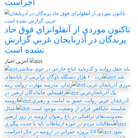
اجراست
تاکنون موردي از آنفلوانزاي فوق حاد
پرندگان در آذربايجان غربي گزارش
نشده است
آخرین اخبار
باند جعل روادید و گذرنامه اتباع خارجی در خوی متلاشی
شد
تردد ۶۰ هزار دستگاه ناوگان ترانزیتی از پایانه‌های
مرزی آذربایجان ‌غربی
زندان، مدرسه مهارت-روايت رتبه
يک آذربايجان‌غربي
راهپيمايي جاماندگان اربعين در
آذربايجان غربي روايت عشق به امامت و رهبري
اروميه
شايسته جايگاهي فراتر از وضعيت موجود است
اعمال
محدودیت‌های ترافیکی در باغ رضوان ارومیه در روز اربعین
مطالبات مردم در حوزه ارتباطات بايد با جديت پيگيري
شود
247 پروژه عمراني در اروميه در حال اجراست