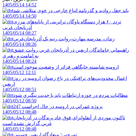
1405/05/14 14:52
باند جعل روادید و گذرنامه اتباع خارجی در خوی متلاشی شد
1405/05/14 14:50
تردد ۶۰ هزار دستگاه ناوگان ترانزیتی از پایانه‌های مرزی
آذربایجان ‌غربی
1405/05/14 08:27
زندان، مدرسه مهارت-روايت رتبه يک آذربايجان‌غربي
1405/05/14 08:26
راهپيمايي جاماندگان اربعين در آذربايجان غربي روايت عشق
به امامت و رهبري
1405/05/14 08:24
اروميه شايسته جايگاهي فراتر از وضعيت موجود است
1405/05/12 12:11
اعمال محدودیت‌های ترافیکی در باغ رضوان ارومیه در روز
اربعین
1405/05/12 08:51
مطالبات مردم در حوزه ارتباطات بايد با جديت پيگيري شود
1405/05/12 08:50
247 پروژه عمراني در اروميه در حال اجراست
1405/05/12 08:48
تاکنون موردي از آنفلوانزاي فوق حاد پرندگان در آذربايجان
غربي گزارش نشده است
1405/05/12 08:48
تمرچين؛ ميعادگاه اربعين حسيني