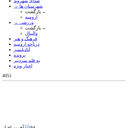
صدای شهروند
→ شهرستان ها
بازگشت ←
ارومیه
→ ورزشی
بازگشت ←
والیبال
فرهنگ و هنر
دریاچه ارومیه
آنادیلیمیز
پرونده
به قلم سردبیر
اخبار ویژه
4051
آخرین اخبار