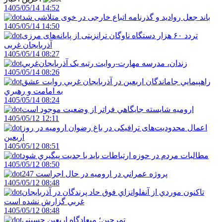
1405/05/14 14:52
باند جعل روادید و گذرنامه اتباع خارجی در خوی متلاشی شد
1405/05/14 14:50
تردد ۶۰ هزار دستگاه ناوگان ترانزیتی از پایانه‌های مرزی
آذربایجان ‌غربی
1405/05/14 08:27
زندان، مدرسه مهارت-روايت رتبه يک آذربايجان‌غربي
1405/05/14 08:26
راهپيمايي جاماندگان اربعين در آذربايجان غربي روايت عشق
به امامت و رهبري
1405/05/14 08:24
اروميه شايسته جايگاهي فراتر از وضعيت موجود است
1405/05/12 12:11
اعمال محدودیت‌های ترافیکی در باغ رضوان ارومیه در روز
اربعین
1405/05/12 08:51
مطالبات مردم در حوزه ارتباطات بايد با جديت پيگيري شود
1405/05/12 08:50
247 پروژه عمراني در اروميه در حال اجراست
1405/05/12 08:48
تاکنون موردي از آنفلوانزاي فوق حاد پرندگان در آذربايجان
غربي گزارش نشده است
1405/05/12 08:48
تمرچين؛ ميعادگاه اربعين حسيني