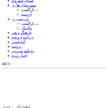
صدای شهروند
→ شهرستان ها
بازگشت ←
ارومیه
→ ورزشی
بازگشت ←
والیبال
فرهنگ و هنر
دریاچه ارومیه
آنادیلیمیز
پرونده
به قلم سردبیر
اخبار ویژه
4013
آخرین اخبار