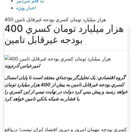
به قلم سردبیر
اخبار ویژه
400 هزار ميليارد تومان کسري بودجه غيرقابل تامين
400 هزار ميليارد تومان کسري
بودجه غيرقابل تامين
اميرعباس آذرم‌وند
گروه اقتصادي: يک تحليل‌گر بودجه‌اي معتقد است تا پايان امسال
کسري بودجه غيرقابل تامين به بيش از 400 هزار ميليارد تومان
خواهد رسيد و پيش بيني کرد دولت در نهايت نيمي از اين کسري را
با فشار به شبکه بانکي تامين خواهد کرد.
کسري بودجه مهمان امروز و ديروز اقتصاد ايران نيست؛ درواقع