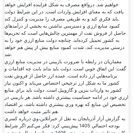
خواهيم شد. درواقع مصرف به شکل فزاينده افزايش خواهد
يافت که به معناي افزايش واردات است. در اين شرايط دولت
بايد فکري کند و به طريقي مصرف را مديريت و کنترل کند.
کمبود منابع ارزي و دسترسي نداشتن به بخشي از درآمدهاي
حاصل از فروش نفت از مهمترين چالش‌هايي است که تحريم‌ها
به کشور تحميل کرده‌اند. چنانچه دولت منابع ارزي خود را به
درستي مديريت کند، شدت کمبود منابع بيش از پيش هم خواهد
شد.
معماريان در رابطه با ضرورت بازبيني در مديريت منابع ارزي
گفت: اين اتفاق خوبي است. دولت بايد بداند بابت چه اقدامات و
برنامه‌هايي ارز داده است. عمده ارز حاصل از فروش نفت
کشور ما به شکل ارز ترجيحي اختصاص مي‌يابد و اکنون نياز
کشور به واردات بنزين و گازوييل است. دولت بايد براي منابع
ارزي خود در ادامه حساسيت بيشتري داشته باشد. هر بازبيني در
تخصيص اين منابع که بهره وري بيشتري داشته باشد، بر اقتصاد
هم تاثير مثبت خواهد داشت.
به گزارش آراز آذربايجان به نقل از خبرآنلاين،وي درباره کسري
بودجه احتمالي 1405 پيش‌بيني کرد: فکر مي‌کنم اگر شرايط
کلي حفظ شوند کسري بودجه 1405 هم مانند امسال چيزي در