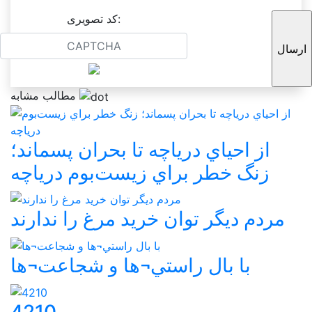
کد تصویری:
مطالب مشابه
از احياي درياچه تا بحران پسماند؛
زنگ خطر براي زيست‌بوم درياچه
مردم ديگر توان خريد مرغ را ندارند
با بال راستي¬ها و شجاعت¬ها
4210