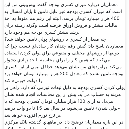
معماريان درباره ميزان کسري بودجه گفت: پيش‌بيني من اين
است که ميزان کسري بودجه غير قابل تامين تا پايان امسال به
400 هزار ميليارد تومان برسد. البته اين رقم هم منوط به اخذ
ماليات بيشتر و فروش اوراق قرضه است وگرنه زمينه براي
رشد بيشتر کسري بودجه هم وجود دارد.
چه مقدار از کسري با روشهاي پولي تامين خواهد شد؟
معماريان پاسخ داد: گفتن رقم چندان کار ساده‌اي نيست چرا که
دولتها از روشهاي مختلف و متنوعي براي پولي کردن استفاده
مي‌کنند که همين کار را براي محاسبه تا حد زيادي دشوار
مي‌کند. برآوردهاي من نشان مي‌دهد حداقل نيمي از اين کسري
بودجه تامين نشده که معادل 200 هزار ميليارد تومان خواهد بود
را دولت »پولي« کند.
پولي کردن کسري بودجه به دليل تبعات تورمي که دارد، راهي پر
هزينه به حساب مي‌آيد. پيش از اين محاسبات انجام شده نشان
مي‌داد به ازاي 100 هزار ميليارد تومان کسري بودجه که با
«پولي شدن» تامين مي‌شود، در سال بعد 1.5 تا دو واحد درصد
بر نرخ تورم افزوده خواهد شد.
در اين باره معماريان توضيح داد: در ماههاي گذشته بانک مرکزي
سياستهاي انقباضي را اجرا کرده و به همين دليل شبکه بانکي