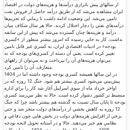
از سالهاي پيش ناترازي درآمدها و هزينه‌هاي دولت در اقتصاد
ايران مشاهده مي‌شد که از طريق درآمد حاصل از فروش نفت
تامين مي‌شد. اين وضعيت ادامه داشت تا زماني که تحريم‌ها
درآمدهاي نفتي را دچار اختلال کردند. حالا هر سال شکاف ميان
درآمد و هزينه‌ها چنان گسترده مي‌شد که پيش از اين سابقه
نداشت. کار به جايي رسيده که امروز بيشتر منظور از »کسري
بودجه« در ادبيات اقتصادي ايران، به کسري غير قابل تامين
تغيير کرده است. يعني آن دسته از کسري‌هاي بودجه که نه
مي‌توان هزينه‌هاي آن را نپرداخت و نه مي‌توان از راههاي
متعارف، آن را تامين کرد.
در اين سالها هميشه کسري بودجه وجود داشته اما در 1404
پيش‌بيني مي‌شود کسري بيشتر هم شود. جنگ 12 روزه که در
اواخر خرداد ماه از سوي اسراييل آغاز شد کار را براي اداره
منضبط تر کشور دشوار کرده است. حالا به نظر مي‌رسد کسري
بودجه تا پايان سال نسبت به گذشته هم بيشتر باشد چرا که جنگ
12 روزه به کاهش بخشي از درآمدهاي دولت منجر شد و حتي
برخي از افزايش هزينه‌هاي دولت در بخش هايي چون دفاعي و
نظامي هم خبر مي‌دهند. حالا و در آستانه تحويل لايحه بودجه
1405 بررسي عملکرد قانون بودجه 1404 مي‌تواند نکات