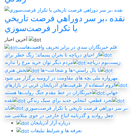
نقده ،بر سر دوراهي فرصت تاريخي
يا تکرار فرصت‌سوزي
آخرین اخبار
قلم خبرنگاران سدي در برابر تحريف واقعيت‌هاست
از احياي درياچه تا بحران پسماند؛ زنگ خطر براي
زيست‌بوم درياچه
مردم ديگر توان خريد مرغ را ندارند
با بال راستي¬ها و شجاعت¬ها
بخش هنری
مهرواره ملی بچه های مقاومت در ارومیه برگزار می شود
لزوم استفاده از ظرفيت‌هاي آذربايجان غربي در بازارهاي
جهاني
خبرنگاران در خط مقدم جنگ روايت‌ها هستند
تجرد قطعي، انتخابي جديد براي سبک زندگي
نقده
،بر سر دوراهي فرصت تاريخي يا تکرار فرصت‌سوزي
باند
جعل روادید و گذرنامه اتباع خارجی در خوی متلاشی شد
درباره آراز آذربایجان
تعرفه ها و شرایط تبلیغات