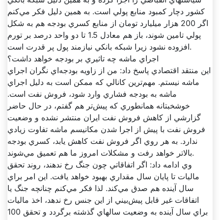
کشور دچار کمبود منابع پولي است. به همين دليل فکر مي‌کنم
اگر 200 هزار ميليارد تومان از منابع کسري بودجه هم به شکل
پولي تامين شوند، باز هم معادل 1.5 تا دو واحد درصد بر تورم
افزوده نشود زيرا شبکه بانکي نيازمند پول پر قدرت است.
اجراي ماشه چه تاثيري بر بودجه خواهد داشت؟
اين منتقد اقتصادي پاسخ داد: من از زاويه بودجه‌اي نگران اجراي
ماشه نيستم. مهم‌ترين کانالي که ممکن است به دليل اجراي
ماشه به بودجه فشاري وارد شود، فروش نفت است.
خوشخبتانه همانطوري که پيش‌تر هم گفتم، در حال حاضر
گزارشي از کاهش فروش نفت ايران منتشر نشده و وضعيت
فروش نفت با پيش از اجرا شدن مکانيسم ماشه تفاوت زيادي
ندارد. به هر روي اگر فروش نفت کاهش يابد، کسري بودجه
بالاتر خواهد رفت و مشکلات امروز ما هم تعميق مي‌شوند.
وي ادامه داد: اگر اتفاقاتي چون جنگ رخ ندهند، روند تحقق
ماليات تا پايان سال مقداري بهبود خواهد يافت. اين امر براي
سال آينده هم صدق مي‌کند. لذا فکر مي‌کنم چنانچه جنگ يا
اتفاقات غير قابل پيش‌بيني از اين جنس رخ ندهد، اخذ ماليات
براي سال‌ آينده به وضعيت سالهاي گذشته برگردد و تحقق 100