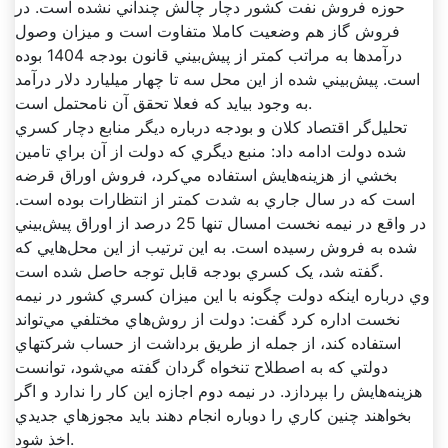
حوزه فروش نفت کشور دچار چالش چنداني نشده است. در
فروش گاز هم وضعيت کاملا متفاوت است و ميزان وصول
درآمدها به مراتب کمتر از پيش‌بيني قانون بودجه 1404 بوده
است. پيش‌بيني شده از اين محل سه تا چهار ميليارد دلار درآمد
به وجود بيايد که فعلا تحقق آن نامحتمل است.
تحليل‌گر اقتصاد کلان و بودجه درباره ديگر منابع دچار کسري
شده دولت ادامه داد: منبع ديگري که دولت از آن براي تامين
بخشي از هزينه‌هايش استفاده مي‌کرد، فروش اوراق قرضه
است که در سال جاري به شدت کمتر از انتظارات بوده است.
در واقع در نيمه نخست امسال تنها 25 درصد از اوراق پيش‌بيني
شده به فروش رسيده است. به اين ترتيب از اين محل‌هايي که
گفته شد، يک کسري بودجه قابل توجه حاصل شده است.
وي درباره اينکه دولت چگونه با اين ميزان کسري کشور در نيمه
نخست اداره کرد گفت: دولت از روش‌هاي مختلفي مي‌تواند
استفاده کند، از جمله از طريق برداشت از حساب شرکتهاي
دولتي که به اصطلاح تنخواه گردان گفته مي‌شود، توانست
هزينه‌هايش را بپردازد. در نيمه دوم اجازه اين کار را ندارد و اگر
بخواهند چنين کاري را دوباره انجام دهند بايد مجوزهاي جديدي
اخذ شود.