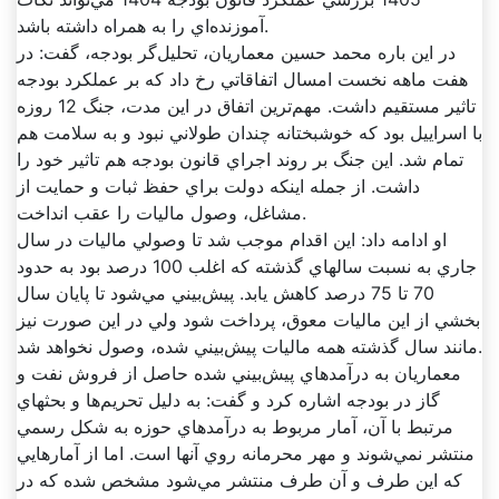
آموزنده‌اي را به همراه داشته باشد.
در اين باره محمد حسين معماريان، تحليل‌گر بودجه، گفت: در
هفت ماهه نخست امسال اتفاقاتي رخ داد که بر عملکرد بودجه
تاثير مستقيم داشت. مهم‌ترين اتفاق در اين مدت، جنگ 12 روزه‌
با اسراييل بود که خوشبختانه چندان طولاني نبود و به سلامت هم
تمام شد. اين جنگ بر روند اجراي قانون بودجه هم تاثير خود را
داشت. از جمله اينکه دولت براي حفظ ثبات و حمايت از
مشاغل، وصول ماليات را عقب انداخت.
او ادامه داد: اين اقدام موجب شد تا وصولي ماليات در سال
جاري به نسبت سالهاي گذشته که اغلب 100 درصد بود به حدود
70 تا 75 درصد کاهش يابد. پيش‌بيني مي‌شود تا پايان سال
بخشي از اين ماليات معوق، پرداخت شود ولي در اين صورت نيز
مانند سال گذشته همه ماليات پيش‌بيني شده، وصول نخواهد شد.
معماريان به درآمدهاي پيش‌بيني شده حاصل از فروش نفت و
گاز در بودجه اشاره کرد و گفت: به دليل تحريم‌ها و بحثهاي
مرتبط با آن، آمار مربوط به درآمدهاي حوزه به شکل رسمي
منتشر نمي‌شوند و مهر محرمانه روي آنها است. اما از آمارهايي
که اين طرف و آن طرف منتشر مي‌شود مشخص شده که در