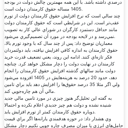
درصدي داشته باشد. با اين همه مهمترين چالش دولت در بودجه
1405 مساله حقوق کارمندان دولت است.
چند سالي است که نرخ افزايش حقوق کارمندان دولت از تورم
عقب‌تر است. اين در شرايطي است که حقوق کارمندان دولت
مانند حداقل دستمزد کارگران در شوراي عالي کار به تصويب
نمي‌رسد و در لايحه بودجه در مورد آن تصميم‌گيري مي‌شود.
معماريان توضيح داد: پس از چند سال که با وجود تورم بالا،
حقوق کارمندان به اندازه کافي افزايش نيافته، بايد دولتمردان
فکر تازه‌اي کنند. ادامه اين روند، يعني تضعيف قدرت خريد
کارمندان در نهايت دولت را دچار مشکل خواهد کرد. چنانچه
دولت مانند سالهاي گذشته افزايش حقوق کارمندان را انجام
دهد، حدود 20 درصد به هزينه‌هايش در 1405 افزوده مي‌شود
ولي اگر مثلا 35 درصد حقوق‌ها را افزايش دهد بايد براي تامين
مالي آن هم چاره‌جويي کند.
به گفته اين تحليل‌گر هنوز چيزي در مورد تامين مالي جديد
شنيده نشده و دولت هم چيز جديدي اعلام نکرده و احتمالا
دوباره حقوق کارمندان کمتر از تورم افزايش يابد.
وي هشدار داد: در حوزه هدفمندي يارانه‌ها اگر براي قيمت
حامل‌هاي انرژي يا ميزان مصرف چاره جويي نکنيم دچار مشکل