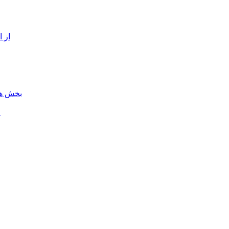
از 
بخش هن
ل