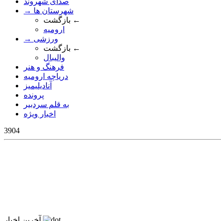
صدای شهروند
→ شهرستان ها
بازگشت ←
ارومیه
→ ورزشی
بازگشت ←
والیبال
فرهنگ و هنر
دریاچه ارومیه
آنادیلیمیز
پرونده
به قلم سردبیر
اخبار ویژه
3904
آخرین اخبار