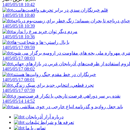
1405/05/18 10:42
قلم خبرنگاران سدي در برابر تحريف واقعيت‌هاست
1405/05/18 10:40
احياي درياچه تا بحران پسماند؛ زنگ خطر براي زيست‌بوم درياچه
1405/05/18 10:39
مردم ديگر توان خريد مرغ را ندارند
1405/05/18 10:36
با بال راستي¬ها و شجاعت¬ها
1405/05/17 09:59
ری مهرواره ملی بچه های مقاومت در ارومیه برگزار می شود
1405/05/17 08:03
زوم استفاده از ظرفيت‌هاي آذربايجان غربي در بازارهاي جهاني
1405/05/17 08:02
خبرنگاران در خط مقدم جنگ روايت‌ها هستند
1405/05/17 08:01
تجرد قطعي، انتخابي جديد براي سبک زندگي
1405/05/17 07:59
نقده ،بر سر دوراهي فرصت تاريخي يا تکرار فرصت‌سوزي
1405/05/14 14:52
باند جعل روادید و گذرنامه اتباع خارجی در خوی متلاشی شد
درباره آراز آذربایجان
تعرفه ها و شرایط تبلیغات
تماس با ما