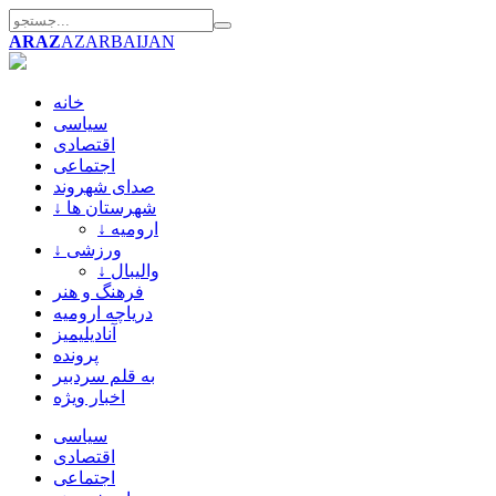
ARAZ
AZARBAIJAN
خانه
سیاسی
اقتصادی
اجتماعی
صدای شهروند
↓ شهرستان ها
↓ ارومیه
↓ ورزشی
↓ والیبال
فرهنگ و هنر
دریاچه ارومیه
آنادیلیمیز
پرونده
به قلم سردبیر
اخبار ویژه
سیاسی
اقتصادی
اجتماعی