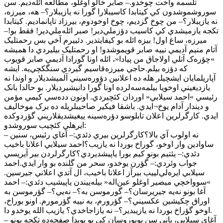
تلسمه واخت چوخدو.– صابر خالو اوغلو، مطالعه ائله‌ديم. سن
سوروشموشدون کي کيتابدا کاسيبلارا گورا نه يازيبلار؟– هه، ميرزه،
نه يازيبلار؟– من چوخ گزديم، چوخ اوخودوم، بيرزاد تاپانماديم. کيتابدا
تکجه يازميشدي کي کاسيب دؤزملي‌دير! صبر ائله‌ملي‌دير! فقط بو!–
ميرزه، ساغ اول! بيزه ائله بو کيفايتدير. دئييرم آخي بس رحمتليک
آتام منيم آديمي نييه صابر قويموشدو! او رحمتليک بيليردي دا هميشه
»چؤره‌ک آتلي اولاجاق من پيادا«، ائله اونا گورادا آديمي صابر قويوب
که دؤزه بيلم.حاجي ميرزه‌قاسيم گيردي سنگکچي‌يه. ايشه
آپاريلمايان ايشچيلر هله ده اعلانين دؤوره‌سيني آلميشديلار و اوندا نه
يازديغيني اوخويا بيلمه‌سه‌لرده اونا گورا دانيشيرديلار. بو حالدا بانک
رئيسي »احمد سيلابي« اوردان کئچيردي. اونون دده‌سي کيمي مؤمن
و ديندار آدام يوخ¬ايدي. باشقا فيکير صاحيبلريله ده برک موخاليف
ايدي. کارگرلرين اعلان تابلوسو دؤره‌سينه ييغيشديقلاريني گؤردوکده
ايرهلي کئچيب سوروشدو:
– نه اولوب آي بالا؟کارگرلرين بيري دئدي:– آغاي رئيس، سنين
ساوادين وار اوخو، گوراخ بوردا نه يازيب؟احمد سيلابي اعلانا باخيب
دئدي:– يئتيم بونو کيم بورا ياپيشديردي؟کارگرلردن بير آيريسي
جواب وئردي:– گؤرن يوخدو، سحر من گلنده بو وار ايدي.احمد
سيلابي ايره‌لي‌لييب بيرآز اعلانا باخيب، ال آتدي اعلاني جيرسين.
»سوواخچي ميصير اوغلو عين‌اله« بيله‌ييندن ياپيشيب دئدي:– احمد
آغا بونو نه‌يه جيريرسان؟– گورموسن به؟– نه‌يي؟– گؤرموسن به
اوراق چکيشين عکسيني؟– گؤرورم، به نييه گؤرمورم. اونو بوراخ،
اوخو گؤراخ بوردا نه يازيبدير؟– نه يازاجاخدي؟ يازيب الله يوخدو دا.
– آغاي سيلابي، ياني سن بويوروسان کي بو بويدا صفحه‌ده تکجه بونو