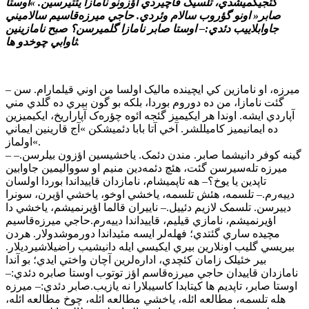
گئجيکميشدي، تلسيک قاچيردي اؤزونو نامازا يئتيرسين. »اوستا
صابر« اونو گؤروب سالام وئردي. حاجي ميرزه‌قاسيم سالاميني
جاوابلاييب دئدي:– اوستا صابر نامازا گلميرسن؟ صبح نامازينين
ثاوابي چوخدو ها.
– ميرزه، او نامازين کي ايچينده ماليک اولسا من اوني قيلمارام. سن
گئت نامازا، من ده دوروم بوردا، بلکه بو گون بيري ده گلدي مني
آپاردي ايشه. اوندا هر ايکيميز گئجه ائوه چؤره‌ک آپاراريخ، ايکيميزين
ده ايمانيميز کاميللشر. آخي آتا بابا دئميشکن »آج قارينين ايماني
اولماز«.
– گينه کوفر دانيشما صابر. مندن دئمک. ياخشيسين اؤزون بيلرسن.–
ميرزه تله‌سيرسن گئت، هئچ دئمه‌دين منيم او سوواليمين جاوابين
تاپدين يا يوخ؟– هه تاپميشام، نامازدان قاييداندا بوردا اولسان
دييه‌رم.– تلسمه، هئش تلسمه، ياخشي اوخو، ياخشي اؤيرن، سونرا
دييرسن. تلسمک لازيم دئييل.– ناييران قالما اؤيرنميشم، ياخشي دا
اؤيرنميشم، نامازي قيليم، قاييداندا دييه‌رم.حاجي ميرزه‌قاسيم
مچيده ساري گئتدي؛ فهله‌لر ايسه مئيداندا دورموشدولار. هردن
بيريسي گليب اونلارين بيري ايکيسي ايله دانيشيب راضيلاشيرديلار.
بير خئيلک زامان کئچدي، اداره‌لرين آچان واختي ايدي؛ بو آندا
نامازدان قاييدان حاجي ميرزه‌قاسم اؤز توتوب اوستا صابره دئدي:–
اوستا صابر، تاپديم ها کيتابدا کاسيبلارا نه يازيب.صابر دئدي:– ميرزه
هله تلسمه، مطالعه ائله، ياخشي مطالعه ائله، چوخ مطالعه ائله،