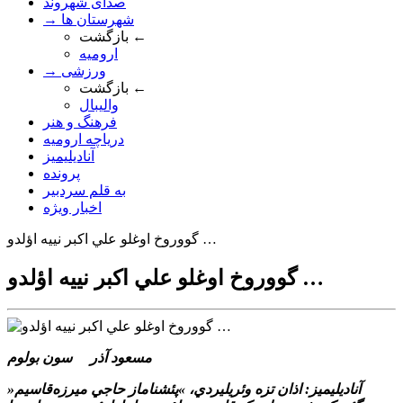
صدای شهروند
→ شهرستان ها
بازگشت ←
ارومیه
→ ورزشی
بازگشت ←
والیبال
فرهنگ و هنر
دریاچه ارومیه
آنادیلیمیز
پرونده
به قلم سردبیر
اخبار ویژه
گووروخ اوغلو علي اکبر نييه اؤلدو …
گووروخ اوغلو علي اکبر نييه اؤلدو …
مسعود آذر سون بولوم
آناديليميز: اذان تزه وئريليردي، »پئشناماز حاجي ميرزه‌قاسيم«