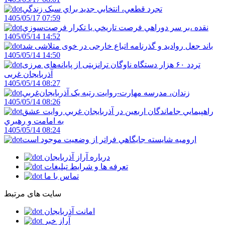
تجرد قطعي، انتخابي جديد براي سبک زندگي
1405/05/17 07:59
نقده ،بر سر دوراهي فرصت تاريخي يا تکرار فرصت‌سوزي
1405/05/14 14:52
باند جعل روادید و گذرنامه اتباع خارجی در خوی متلاشی شد
1405/05/14 14:50
تردد ۶۰ هزار دستگاه ناوگان ترانزیتی از پایانه‌های مرزی
آذربایجان ‌غربی
1405/05/14 08:27
زندان، مدرسه مهارت-روايت رتبه يک آذربايجان‌غربي
1405/05/14 08:26
راهپيمايي جاماندگان اربعين در آذربايجان غربي روايت عشق
به امامت و رهبري
1405/05/14 08:24
اروميه شايسته جايگاهي فراتر از وضعيت موجود است
درباره آراز آذربایجان
تعرفه ها و شرایط تبلیغات
تماس با ما
سایت های مرتبط
امانت آذربایجان
آراز خبر