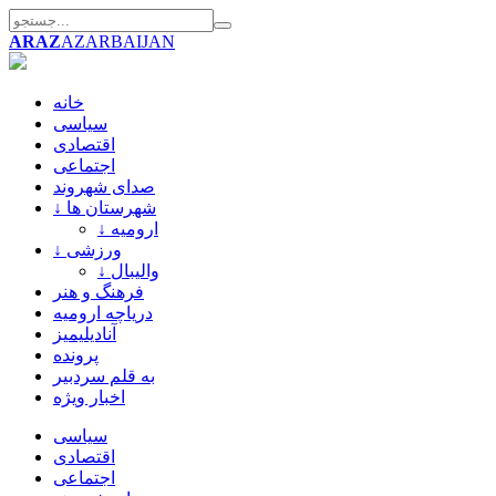
ARAZ
AZARBAIJAN
خانه
سیاسی
اقتصادی
اجتماعی
صدای شهروند
↓ شهرستان ها
↓ ارومیه
↓ ورزشی
↓ والیبال
فرهنگ و هنر
دریاچه ارومیه
آنادیلیمیز
پرونده
به قلم سردبیر
اخبار ویژه
سیاسی
اقتصادی
اجتماعی