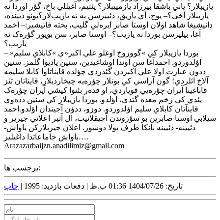
يازيبلار؟ ياني باشقا بيرزاد يازمييبلار؟ يئتيم، آغيللي باخ، گؤر اوردا نه
يازيبلار آخي؟– يوخ، آي يازيق، دئييرسن به نه يازيب‌لار؟بونو ديينده،
دانيشيغا شاهد اولان اوستا صابر ايره‌لي گليب، بحثه قاتيشير:– اخمد
آغا، بيليرسن بوردا نه يازيب؟– اوستا صابر، سن بويور گؤره‌ک نه
يازيب؟
– بوردا يازيبلار کي »گووروخ اوغلو علي اکبر«ي »کابلاي سليم«
اؤلدوردو. احمدآغا سن اوندا اوشاغيدين، سنين ياديوا گلمز. سنين
ددون عبارت اولا علي اکبردن گئدردي چؤلده قايناتاوا کابلا سليمه
آلاخ ائلردي؛ گون آراسي کي بونلار چؤره‌يه چيخارديلار، قايناتان تئز
قاباغينا آيران چؤره‌يي قوياردي، او قده‌ر بئنوا کيشي آيران چؤره‌ک
يئدي کي زخم معده گتدي، اؤلدو. بوردا يازيبلار کي سنين دده‌وي
قاينآتان کابلاي سليم اؤلدوردو. دوزو، ددؤن آجيندان اؤلدو.احمد
سيلابي اوستا صابرين بو سؤزوندن آجيقلانيب، ال آتير اعلاني جيرير و
دئيينه- دئيينه بانکا طرف يولا دوشور. اعلان جيريلارکن ياواش-
باواش جاماعاتدا داغيلير….
Arazazarbaijzn.anadilimiz@gmail.com
برچسب ها:
تاریخ: 1404/07/26 01:36 ب.ظ |
دفعات بازدید: 1995 |
چاپ