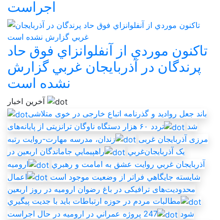
اجراست
تاکنون موردي از آنفلوانزاي فوق حاد
پرندگان در آذربايجان غربي گزارش
نشده است
آخرین اخبار
باند جعل روادید و گذرنامه اتباع خارجی در خوی متلاشی
شد
تردد ۶۰ هزار دستگاه ناوگان ترانزیتی از پایانه‌های
مرزی آذربایجان ‌غربی
زندان، مدرسه مهارت-روايت رتبه
يک آذربايجان‌غربي
راهپيمايي جاماندگان اربعين در
آذربايجان غربي روايت عشق به امامت و رهبري
اروميه
شايسته جايگاهي فراتر از وضعيت موجود است
اعمال
محدودیت‌های ترافیکی در باغ رضوان ارومیه در روز اربعین
مطالبات مردم در حوزه ارتباطات بايد با جديت پيگيري
شود
247 پروژه عمراني در اروميه در حال اجراست