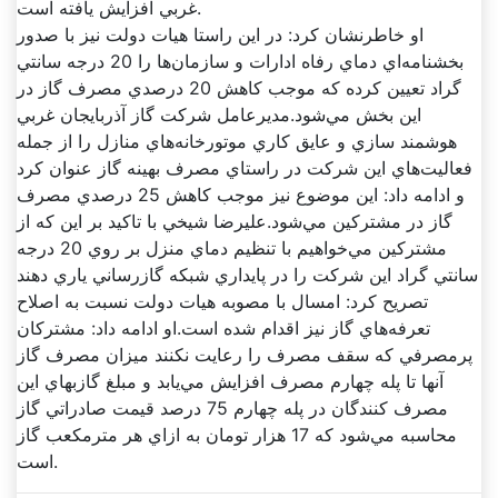
غربي افزايش يافته است.
او خاطرنشان کرد: در اين راستا هيات دولت نيز با صدور
بخشنامه‌اي دماي رفاه ادارات و سازمان‌ها را 20 درجه سانتي
گراد تعيين کرده که موجب کاهش 20 درصدي مصرف گاز در
اين بخش مي‌شود.مديرعامل شرکت گاز آذربايجان غربي
هوشمند سازي و عايق کاري موتورخانه‌هاي منازل را از جمله
فعاليت‌هاي اين شرکت در راستاي مصرف بهينه گاز عنوان کرد
و ادامه داد: اين موضوع نيز موجب کاهش 25 درصدي مصرف
گاز در مشترکين مي‌شود.عليرضا شيخي با تاکيد بر اين که از
مشترکين مي‌خواهيم با تنظيم دماي منزل بر روي 20 درجه
سانتي گراد اين شرکت را در پايداري شبکه گازرساني ياري دهند
تصريح کرد: امسال با مصوبه هيات دولت نسبت به اصلاح
تعرفه‌هاي گاز نيز اقدام شده است.او ادامه داد: مشترکان
پرمصرفي که سقف مصرف را رعايت نکنند ميزان مصرف گاز
آنها تا پله چهارم مصرف افزايش مي‌يابد و مبلغ گازبهاي اين
مصرف کنندگان در پله چهارم 75 درصد قيمت صادراتي گاز
محاسبه مي‌شود که 17 هزار تومان به ازاي هر مترمکعب گاز
است.