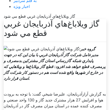
به قلم سردبیر
اخبار ویژه
گاز ويلاباغ‌هاي آذربايجان غربي قطع مي شود
گاز ويلاباغ‌هاي آذربايجان غربي
قطع مي شود
گروه خبر:
مديرعامل شرکت گاز آذربايجان غربي با بيان اين که در جهت
پايداري شبکه گازرساني استان گاز مشترکين بدمصرف و
پرمصرف قطع خواهد شد افزود: قطع گاز ويلاباغ‌ها و ويلا‌هايي که
در خارج از شهر‌ها واقع شده است هم در دستور کار شرکت گاز
استان قرار دارد.
به گزارش آرازآذربايجان، عليرضا شيخي گفت: با توجه به برودت
هوا و افزايش 27 هزار مشترک جديد گاز و 130 واحد صنعتي و
مصرف کننده عمده در استان ميزان مصرف گاز در آذربايجان