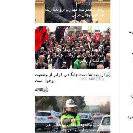
1405/05/14 08:27
زندان، مدرسه مهارت-روايت رتبه
يک آذربايجان‌غربي
رت
1405/05/14 08:26
راهپيمايي جاماندگان اربعين در
آذربايجان غربي روايت عشق به
امامت و رهبري
1405/05/14 08:24
اروميه شايسته جايگاهي فراتر از
وضعيت موجود است
1405/05/14 08:22
4208
ل
درد
1405/05/12 12:11
اعمال محدودیت‌های ترافیکی در
باغ رضوان ارومیه در روز اربعین