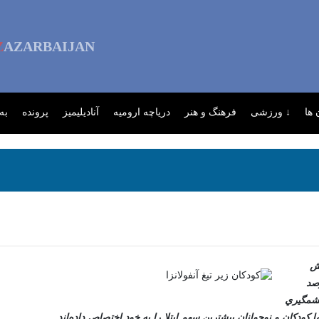
Z
AZARBAIJAN
ها
↓ ورزشی
فرهنگ و هنر
دریاچه ارومیه
آنادیلیمیز
پرونده
به
ش
رصد
 چشمگيري
کودکان و نوجوانان بيشترين سهم ابتلا را به خود اختصاص داده‌اند.