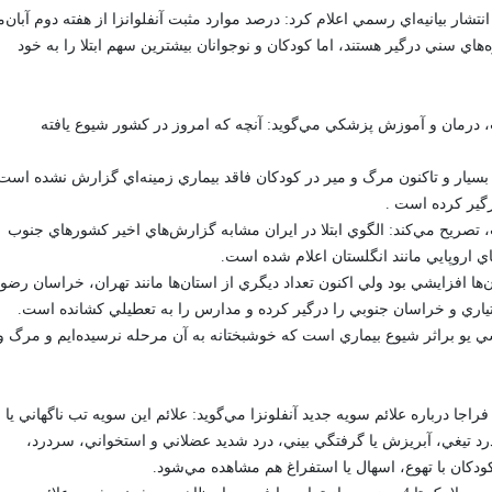
ار بيانيه‌اي رسمي اعلام کرد: درصد موارد مثبت آنفلوانزا از هفته دوم آبان‌م
 سني درگير هستند، اما کودکان و نوجوانان بيشترين سهم ابتلا را به خود
 درمان و آموزش پزشکي مي‌گويد: آنچه که امروز در کشور شيوع يافته
ر بسيار و تاکنون مرگ ‌و مير در کودکان فاقد بيماري زمينه‌اي گزارش نشده است
رگير کرده است .
تصريح مي‌کند: الگوي ابتلا در ايران مشابه گزارش‌هاي اخير کشورهاي جنوب
 اروپايي مانند انگلستان اعلام شده است.
قبل در برخي از استان‌ها افزايشي بود ولي اکنون تعداد ديگري از استان‌ها مانند تهران، خراسان رض
تياري و خراسان جنوبي را درگير کرده و مدارس را به تعطيلي کشانده است.
 يو براثر شيوع بيماري است که خوشبختانه به آن مرحله نرسيده‌ايم و مرگ و
اجا درباره علائم سويه جديد آنفلونزا مي‌گويد: علائم اين سويه تب ناگهاني يا
د تيغي، آبريزش يا گرفتگي بيني، درد شديد عضلاني و استخواني، سردرد،
کان با تهوع، اسهال يا استفراغ هم مشاهده مي‌شود.