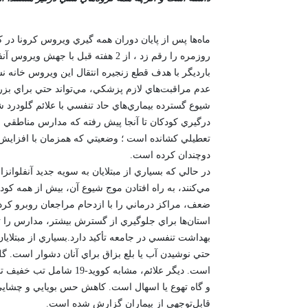
ماه‌ها پس از پايان دوران همه گيري ويروس کرونا د
روزمره را رقم زد ، از 2 هفته قبل 
بارديگر با هدف قطع زنجيره انتقال اين ويروس خانه ن
عدم مراقبت‌هاي لازم پزشکي، مي‌تواند حتي براي بزر
شيوع گسترده بيماري‌هاي حاد تنفسي با علائم گلودرد شد
درگيري کودکان تا آنجا پيش رفته که مدارس مناطقي از
تعطيلي کشانده است ؛ وضعيتي که همزمان با افزايش 
دوچندان کرده است.
در حالي ‌که بسياري از مبتلايان به سويه جديد آنفلوان
مي‌کنند، به راه افتادن موج شيوع آن، بيش از همه کود
ضعف، مراکز درماني را با ازدحام مراجعان روبرو 
استان‌ها براي جلوگيري از گسترش بيشتر، مدارس را
بهداشت تنفسي در جامعه تأکيد دارد.بسياري از مبتلايان
حتي نوشيدن آب يا بلع بزاق براي آنان دشوار است. گل
است. ديگر علائم، مشابه
و گاه تهوع يا اسهال است. کاهش حس بويايي و چشايي
قابل‌توجهي از بيماران گزارش شده است.