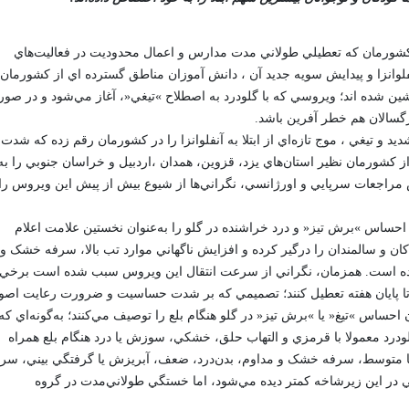
ر کشورمان که تعطيلي طولاني مدت مدارس و اعمال محدوديت در فعاليت‌هاي
با جهش ويروس آنفلوانزا و پيدايش سويه جديد آن ، دانش آموزان مناطق گسترده اي از کشورمان
شين شده اند؛ ويروسي که با گلودرد به اصطلاح »تيغي«، آغاز مي‌شود و در صو
گسالان هم خطر آفرين باشد.
يد و تيغي ، موج تازه‌اي از ابتلا به آنفلوانزا را در کشورمان رقم زده که شدت
 کشورمان نظير استان‌هاي يزد، قزوين، همدان ،اردبيل و خراسان جنوبي را به
مراجعات سرپايي و اورژانسي، نگراني‌ها از شيوع بيش از پيش اين ويروس را
زا احساس »برش تيز« و درد خراشنده در گلو را به‌عنوان نخستين علامت اعلام
کان و سالمندان را درگير کرده و افزايش ناگهاني موارد تب بالا، سرفه خشک و
کرده است. همزمان، نگراني از سرعت انتقال اين ويروس سبب شده است برخي
 تا پايان هفته تعطيل کنند؛ تصميمي که بر شدت حساسيت و ضرورت رعايت اصو
 احساس »تيغ« يا »برش تيز« در گلو هنگام بلع را توصيف مي‌کنند؛ به‌گونه‌اي که
ودرد معمولا با قرمزي و التهاب حلق، خشکي، سوزش يا درد هنگام بلع همراه
 کوويد-19 شامل تب خفيف تا متوسط، سرفه خشک و مداوم، بدن‌درد، ضعف، آبريزش يا گرفتگي بيني، سر
 در اين زيرشاخه کمتر ديده مي‌شود، اما خستگي طولاني‌مدت در گروه