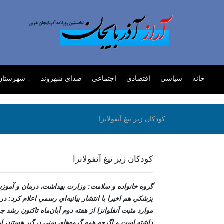
خانه
سیاسی
اقتصادی
اجتماعی
صدای شهروند
↓ شهرستان 
کودکان زير تيغ آنفولانزا
کودکان زير تيغ آنفولانزا
گروه خانواده و سلامت: وزارت بهداشت، درمان و آموز
پزشکي هم اخيرا با انتشار بيانيه‌اي رسمي اعلام کرد: د
موارد مثبت آنفلوانزا از هفته دوم آبان‌ماه تاکنون رشد
داشته است و اگرچه همه گروه‌هاي سني درگير هستند، اما 