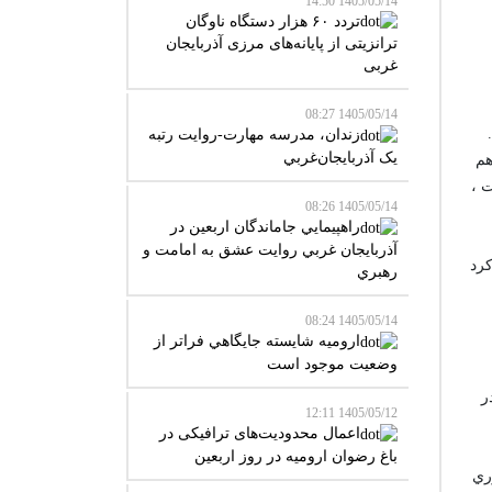
1405/05/14 14:50
تردد ۶۰ هزار دستگاه ناوگان
ترانزیتی از پایانه‌های مرزی آذربایجان
‌غربی
1405/05/14 08:27
زندان، مدرسه مهارت-روايت رتبه
يک آذربايجان‌غربي
هم
است ،
1405/05/14 08:26
راهپيمايي جاماندگان اربعين در
آذربايجان غربي روايت عشق به امامت و
کرد
رهبري
1405/05/14 08:24
اروميه شايسته جايگاهي فراتر از
وضعيت موجود است
ر
1405/05/12 12:11
اعمال محدودیت‌های ترافیکی در
باغ رضوان ارومیه در روز اربعین
ري