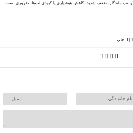
س، تب ماندگار، ضعف شديد، کاهش هوشياري يا کبودي لب‌ها، ضروري است.
چاپ