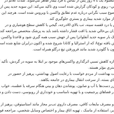
سرهنگ دکتر مجيد فتح الهي مي‌افزايد: علائم ياد شده معمولا يک تا 4 روز پس از تماس با فرد بيمار ظاهر مي‌شوند. شدت علائم در
بي– ريوي و کودکان گزارش شده است وي تاکيد مي‌کند: اين سويه جديد پس از
2025–2026ظاهر و همين موضوع سبب نگراني درباره عدم تطابق واکسن با ويروس شده است. هرچند اين
ز موارد شديد بيماري و بستري جلوگيري کند.
فتح الهي ادامه مي‌دهد: در صورتي که بيمار تنگي نفس يا درد قفسه سينه، تب بالاي 40درجه، گيجي يا کاهش سطح هوشياري و در
دان بي‌حالي شديد يا افت فشار داشته باشد بايد به پزشک متخصص مراجعه کند.
 يک بار سويه جديد آنفلوانزا پس از جهش سبب همه گيري شود و قاعدتا واکسن 
درهمان سال تاثيرگذار نيست، مي‌گويد: اين سويه جهش بافته نوعA که از استراليا و کانادا شروع شده و اکنون درايران شايع شده 
ن با گلودرد شديد مانند فرورفتن تيغ درگلو همراه است.
اره کاهش نسبي اثرگذاري واکسن‌هاي موجود بر ابتلا به سويه در گردش، تأکيد 
تري مؤثر هستند.
ارت بهداشت از مردم خواست با رعايت اصول بهداشتي، پرهيز از حضور در
بسته، از سرعت انتقال بيماري در جامعه بکاهند.
ر دست‌ها با آب و صابون، پوشاندن دهان و بيني هنگام سرفه يا عطسه، خواب
در فضاهاي پرجمعيت و با تهويه نامناسب و خودداري از روبوسي، دست دادن و د
ب، استراحت و مصرف مايعات کافي، مصرف داروي تب‌بر مجاز مانند استامينوفن، پرهيز از
ير، استفاده از ماسک ، تهويه اتاق بيمار و اختصاص وسايل شخصي، مراجعه فو