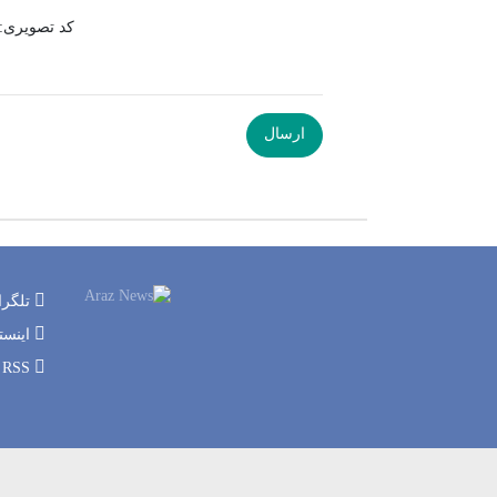
کد تصویری:
تلگرا
اینست
RSS