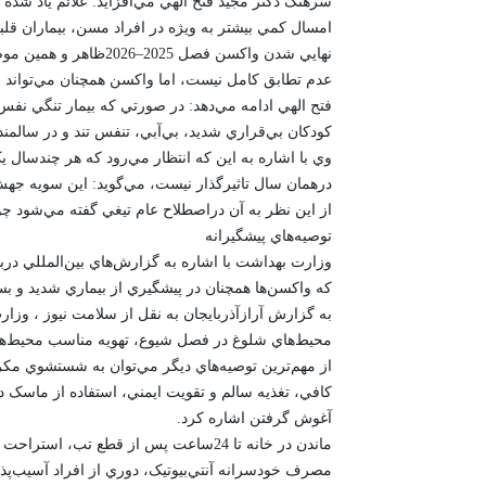
امسال کمي بيشتر به ويژه در افراد مسن، بيماران قل
نهايي شدن واکسن فصل 
عدم تطابق کامل نيست، اما واکسن همچنان مي‌تواند ا
کودکان بي‌قراري شديد، بي‌آبي، تنفس تند و در سالمن
وي با اشاره به اين که انتظار مي‌رود که هر چندسال
از اين نظر به آن دراصطلاح عام تيغي گفته مي‌شود چو
توصيه‌هاي پيشگيرانه
وزارت بهداشت با اشاره به گزارش‌هاي بين‌المللي درب
که واکسن‌ها همچنان در پيشگيري از بيماري شديد و بس
به گزارش آرازآذربايجان به نقل از سلامت نيوز ، وز
محيط‌هاي شلوغ در فصل شيوع، تهويه مناسب محيط‌هاي 
از مهم‌ترين توصيه‌هاي ديگر مي‌توان به شستشوي مکر
کافي، تغذيه سالم و تقويت ايمني، استفاده از ماسک 
آغوش گرفتن اشاره کرد.
ماندن در خانه تا 24ساعت پس از قطع ت
مصرف خودسرانه آنتي‌بيوتيک، دوري از افراد آسيب‌پذ