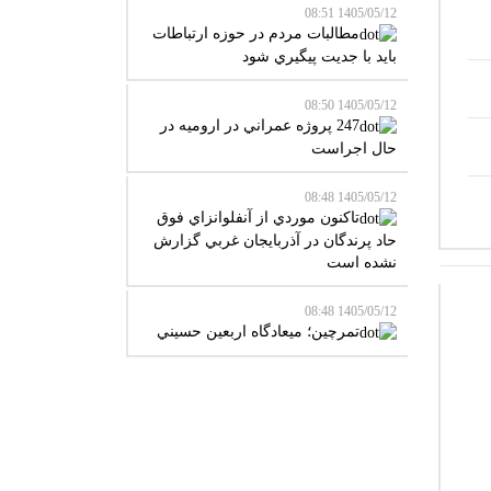
1405/05/12 08:51
مطالبات مردم در حوزه ارتباطات
بايد با جديت پيگيري شود
1405/05/12 08:50
247 پروژه عمراني در اروميه در
حال اجراست
1405/05/12 08:48
تاکنون موردي از آنفلوانزاي فوق
حاد پرندگان در آذربايجان غربي گزارش
نشده است
1405/05/12 08:48
تمرچين؛ ميعادگاه اربعين حسيني