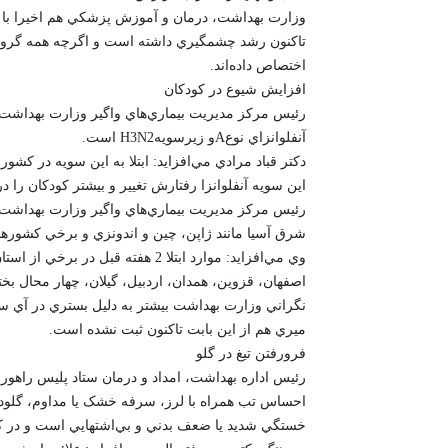
وزارت بهداشت، درمان و آموزش پزشکي هم اخيرا با انتش
تاکنون رشد چشمگيري داشته است و اگرچه همه گروه‌هاي
اختصاص داده‌اند.
افزايش شيوع در کودکان
رئيس مرکز مديريت بيماري‌هاي واگير وزارت بهداشت،
آنفلوانزاي نوعAو زيرسويهH3N2 است.
دکتر قباد مرادي مي‌افزايد: ابتلا به اين سويه در کشو
اين سويه آنفلوانزا رفتارش تغيير و بيشتر کودکان را د
رئيس مرکز مديريت بيماري‌هاي واگير وزارت بهداشت، 
شرق آسيا مانند ژاپن، چين و اندونزي و برخي کشورهاي
وي مي‌افزايد: موارد ابتلا 2 هفته 
اصفهان، قزوين، همدان، اردبيل، گيلان، چهار محال بخ
نگراني وزارت بهداشت بيشتر به دليل بستري در آي سي
ميري هم از اين بابت تاکنون ثبت نشده است.
فرورفتن تيغ در گلو
رئيس اداره بهداشت، امداد و درمان ستاد پليس راهور فر
احساس تب همراه با لرز، سرفه خشک يا مداوم، گلودر
خستگي شديد يا ضعف بدني و بي‌اشتهايي است و در کود