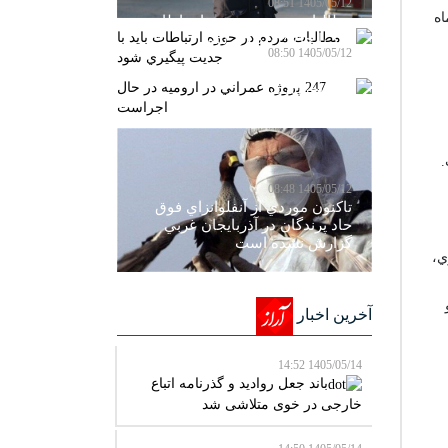
1405/05/12 08:51
اه
مطالبات مردم در حوزه ارتباطات
بايد با جديت پيگيري شود
1405/05/12 08:50
247 پروژه عمراني در اروميه در
حال اجراست
.
1405/05/12 08:48
تاکنون موردي از آنفلوانزاي فوق
حاد پرندگان در آذربايجان غربي
گزارش نشده است
وي،
آخرین اخبار
1405/05/14 14:52
باند جعل روادید و گذرنامه اتباع
خارجی در خوی متلاشی شد