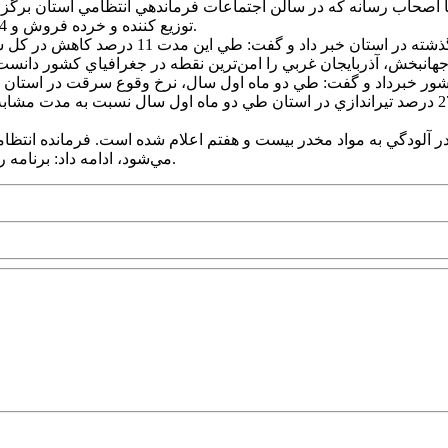
توزيع کننده و خرده فروش و 4 هزار و 489 معتاد در طي 80 روز گذشته در استان دستگير شده است.
رتبه استان در سرقت 34 است. فرمانده انتظامي استان از کاهش 27 درصد تيراندازي در استان طي د
 در آلودگي به مواد مخدر بيست و هفتم اعلام شده است. فرمانده انتظا
مي‌شود، ادامه داد: برنامه ريزي شده زمان کشف جرايم جنايي و خشن در استان به حداقل برسد.