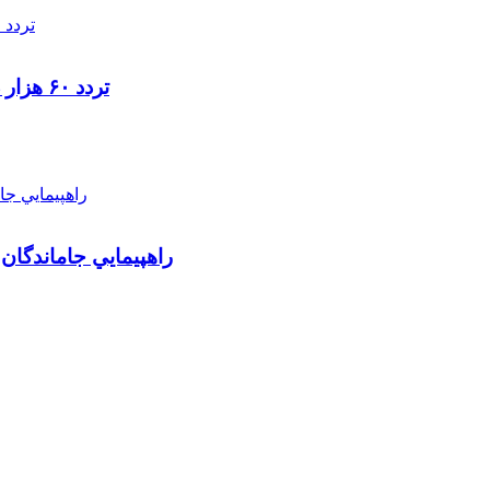
تردد ۶۰ هزار دستگاه ناوگان ترانزیتی از پایانه‌های مرزی آذربایجان ‌غربی
راهپيمايي جاماندگان