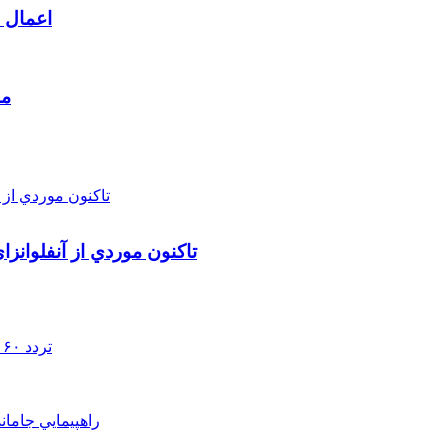
اعمال م
مط
تاکنون موردي از آنفلوانز
تردد ۶۰ هزار دستگاه ناوگان ترانزیتی از پایانه‌های مرزی آذربایجان ‌غربی
راهپيمايي جامان