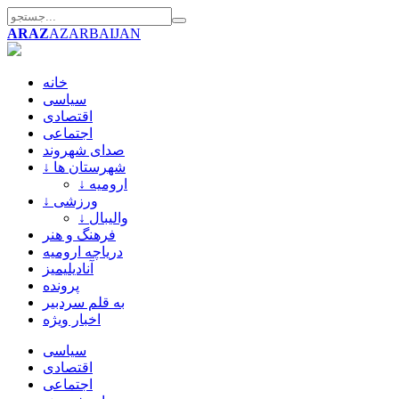
ARAZ
AZARBAIJAN
خانه
سیاسی
اقتصادی
اجتماعی
صدای شهروند
↓ شهرستان ها
↓ ارومیه
↓ ورزشی
↓ والیبال
فرهنگ و هنر
دریاچه ارومیه
آنادیلیمیز
پرونده
به قلم سردبیر
اخبار ویژه
سیاسی
اقتصادی
اجتماعی