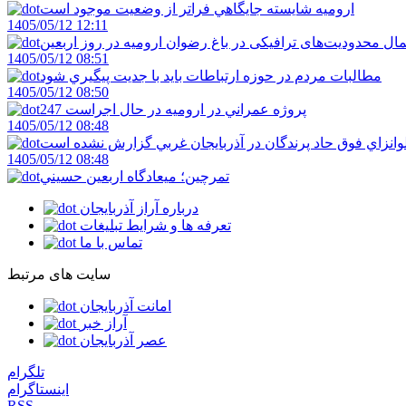
اروميه شايسته جايگاهي فراتر از وضعيت موجود است
1405/05/12 12:11
ال محدودیت‌های ترافیکی در باغ رضوان ارومیه در روز اربعین
1405/05/12 08:51
مطالبات مردم در حوزه ارتباطات بايد با جديت پيگيري شود
1405/05/12 08:50
247 پروژه عمراني در اروميه در حال اجراست
1405/05/12 08:48
لوانزاي فوق حاد پرندگان در آذربايجان غربي گزارش نشده است
1405/05/12 08:48
تمرچين؛ ميعادگاه اربعين حسيني
درباره آراز آذربایجان
تعرفه ها و شرایط تبلیغات
تماس با ما
سایت های مرتبط
امانت آذربایجان
آراز خبر
عصر آذربایجان
تلگرام
اینستاگرام
RSS