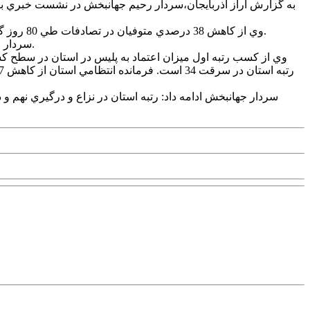
وي از کاهش 38 درصدي متوفيان در تصادفات طي 80 روز گذشته در استان خبر داد و گفت: طي اين مدت 11 درصد کاهش در کل سرقت‌ها و 22 درصد کاهش نيز در سرقت به عنف گزارش شده است.
سردار جهانبخش، آذربايجان‌ غربي را امن‌ترين نقطه در جغرافياي کشور دانست و گفت: با تلاش نيروهاي مسلح، امنيتي کامل در استان برقرار است.
سردار جهانبخش ادامه داد: رتبه استان در نزاع و درگيري نهم و