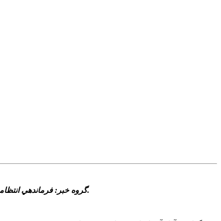
گروه خبر: فرماندهي انتظامي آذربايجان غربي گفت: طي 80 روز گذشته بيش از يک تن مواد مخدر در استان کشف و بيش از 5 هزار نفر نيز در اين خصوص دستگير شدند.