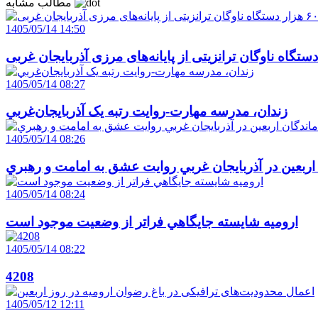
مطالب مشابه
1405/05/14 14:50
1405/05/14 08:27
زندان، مدرسه مهارت-روايت رتبه يک آذربايجان‌غربي
1405/05/14 08:26
 اربعين در آذربايجان غربي روايت عشق به امامت و رهبري
1405/05/14 08:24
اروميه شايسته جايگاهي فراتر از وضعيت موجود است
1405/05/14 08:22
4208
1405/05/12 12:11