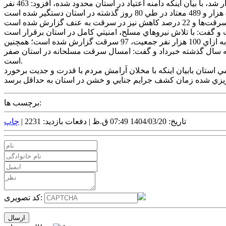
به گزارش آراز آذربايجان،سردار رحيم جهانبخش در نشست خبري با اصحاب رسانه که در سالن اجتماعات فرماندهي انتظامي استان برگزار شد، با بيان اينکه دامنه اعتياد در استان محدود شده، افزود: 463 نفر
وي از کسب رتبه اول ميزان اعتماد به پليس در استان در سطح کشور خبرداد و گفت: طي دو ماه اول سال، نرخ وقوع سرقت در استان به ازاي 100 هزار نفر جمعيت، 97 سرقت گزارش شده است؛ همچنين
و ماه اول سال نسبت به مدت مشابه سال گذشته خبرداد و گفت: امسال سرقت مسلحانه در استان صفر
است.
مي استان بابيان اينکه با مخلان آرامش مردم با قدرت و جديت برخورد
برچسب ها:
تاریخ: 1404/03/20 07:49 ق.ظ |
دفعات بازدید: 2231 |
چاپ
کد تصویری: