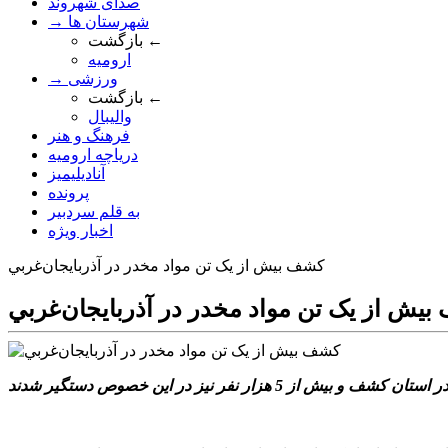
صدای شهروند
→ شهرستان ها
بازگشت ←
ارومیه
→ ورزشی
بازگشت ←
والیبال
فرهنگ و هنر
دریاچه ارومیه
آنادیلیمیز
پرونده
به قلم سردبیر
اخبار ویژه
کشف بيش از يک تن مواد مخدر در آذربايجان‌غربي
يش از يک تن مواد مخدر در آذربايجان‌غربي