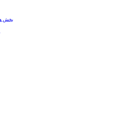
بخش هن
ل