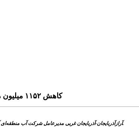
کاهش ۱۱۵۲ میلیون مترمکعبی مخزن آبخوان‌ها در آذربایجان غربی
آرازآذربایجان-آذربایجان غربی مدیرعامل شرکت آب منطقه‌ای آذربایجان غربی از کاهش چشمگیر بارش‌ها و منابع آبی استان خبر داد.