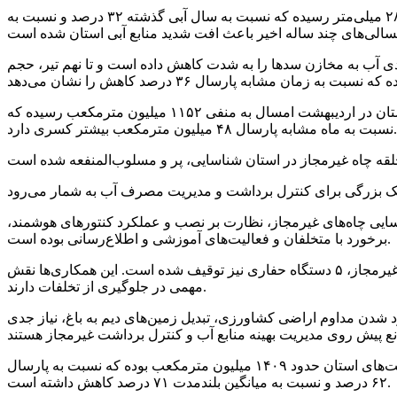
مجید رستگاری با اشاره به شرایط سال آبی جاری گفت: از ابتدای مهر سال گذشته تا ۲۱ تیرماه امسال، متوسط بارش استان به ۲۸۳.۴ میلی‌متر رسیده که نسبت به سال آبی گذشته ۳۲ درصد و نسبت به
ی آب به مخازن سدها را به شدت کاهش داده است و تا نهم تیر، حجم
مدیرعامل آب منطقه‌ای آذربایجان غربی به موضوع منابع آب زیرزمینی هم پرداخت و اظهار کرد: حجم کسری مخزن تجمعی آبخوان‌های استان در اردیبهشت امسال به منفی ۱۱۵۲ میلیون مترمکعب رسیده که
لیون مترمکعب بیشتر کسری دارد.
منابع آبی استان انجام شده که شامل شناسایی چاه‌های غیرمجاز، نظارت بر نصب و عملکرد کنتورهای هوشمند،
برخورد با متخلفان و فعالیت‌های آموزشی و اطلاع‌رسانی بوده است.
وی به همکاری‌های قضایی و انتظامی هم اشاره کرد و اظهارکرد: با همکاری پاسگاه‌های نیروی انتظامی، علاوه بر انسداد ۱۰۳ حلقه چاه غیرمجاز، ۵ دستگاه حفاری نیز توقیف شده است. این همکاری‌ها نقش
مهمی در جلوگیری از تخلفات دارند.
د شدن مداوم اراضی کشاورزی، تبدیل زمین‌های دیم به باغ، نیاز جدی
رستگاری، وضعیت رودخانه‌های اصلی استان را هم نگران‌کننده توصیف کرد و گفت: تا پایان اردیبهشت سال جاری، حجم آب ورودی به دشت‌های استان حدود ۱۴۰۹ میلیون مترمکعب بوده که نسبت به پارسال
۶۲ درصد و نسبت به میانگین بلندمدت ۷۱ درصد کاهش داشته است.