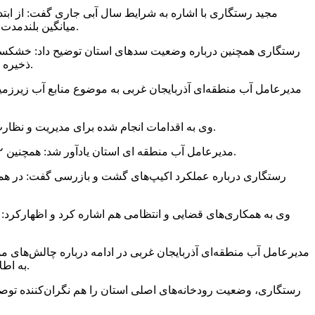
میانگین بلندمدت بیش از ۱۸ درصد کاهش داشته است. این کاهش بارش‌ها در کنار خشکسالی‌های چند ساله اخیر باعث افت شدید منابع آبی استان شده است.
رستگاری همچنین درباره وضعیت سدهای استان توضیح داد: خشکسالی 
ذخیره ۱۴ سد در حال بهره‌برداری استان به حدود ۸۰۳ میلیون مترمکعب رسیده که نسبت به زمان مشابه پارسال ۳۶ درصد کاهش را نشان می‌دهد.
وی به اقدامات انجام شده برای مدیریت و نظارت بر برداشت‌ها اشاره کرد و افزود: در سه ماهه نخست امسال، ۱۰۳ حلقه چاه غیرمجاز در استان شناسایی، پر و مسلوب‌المنفعه شده است.
مدیرعامل آب منطقه ای استان یادآور شد: همچنین ۱۲۲ دستگاه کنتور حجمی هوشمند روی چاه‌های مجاز نصب شده که کمک بزرگی برای کنترل برداشت و مدیریت مصرف آب به شمار می‌رود.
مدیرعامل آب منطقه‌ای آذربایجان غربی در ادامه درباره چالش‌های مو
به اطلاع‌رسانی و آگاه‌سازی بهره‌برداران، و تغییرات اقلیمی از اصلی‌ترین موانع پیش روی مدیریت بهینه منابع آب و کنترل برداشت غیرمجاز هستند.