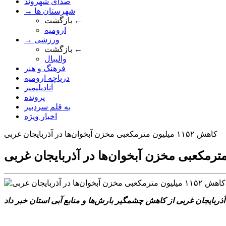
صدای شهروند
→ شهرستان ها
بازگشت ←
ارومیه
→ ورزشی
بازگشت ←
والیبال
فرهنگ و هنر
دریاچه ارومیه
آنادیلیمیز
پرونده
به قلم سردبیر
اخبار ویژه
کاهش ۱۱۵۲ میلیون مترمکعبی مخزن آبخوان‌ها در آذربایجان غربی