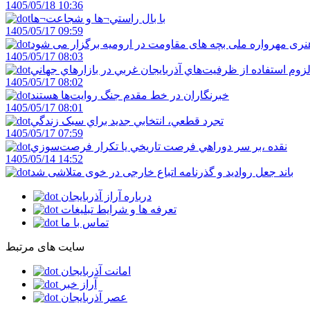
1405/05/18 10:36
با بال راستي¬ها و شجاعت¬ها
1405/05/17 09:59
ری مهرواره ملی بچه های مقاومت در ارومیه برگزار می شود
1405/05/17 08:03
زوم استفاده از ظرفيت‌هاي آذربايجان غربي در بازارهاي جهاني
1405/05/17 08:02
خبرنگاران در خط مقدم جنگ روايت‌ها هستند
1405/05/17 08:01
تجرد قطعي، انتخابي جديد براي سبک زندگي
1405/05/17 07:59
نقده ،بر سر دوراهي فرصت تاريخي يا تکرار فرصت‌سوزي
1405/05/14 14:52
باند جعل روادید و گذرنامه اتباع خارجی در خوی متلاشی شد
درباره آراز آذربایجان
تعرفه ها و شرایط تبلیغات
تماس با ما
سایت های مرتبط
امانت آذربایجان
آراز خبر
عصر آذربایجان