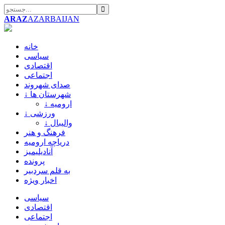
ARAZ
AZARBAIJAN
خانه
سیاسی
اقتصادی
اجتماعی
صدای شهروند
↓ شهرستان ها
↓ ارومیه
↓ ورزشی
↓ والیبال
فرهنگ و هنر
دریاچه ارومیه
آنادیلیمیز
پرونده
به قلم سردبیر
اخبار ویژه
سیاسی
اقتصادی
اجتماعی