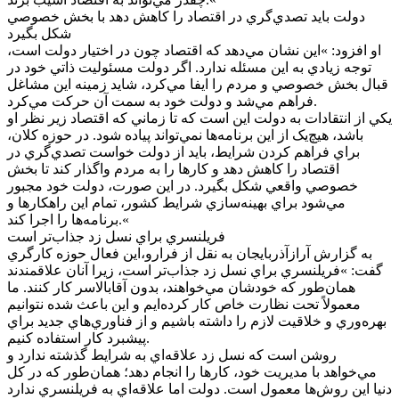
دولت بايد تصدي‌گري در اقتصاد را کاهش دهد با بخش خصوصي
شکل بگيرد
او افزود: »اين نشان مي‌دهد که اقتصاد چون در اختيار دولت است،
توجه زيادي به اين مسئله ندارد. اگر دولت مسئوليت ذاتي خود در
قبال بخش خصوصي و مردم را ايفا مي‌کرد، شايد زمينه اين مشاغل
فراهم مي‌شد و دولت خود به سمت آن حرکت مي‌کرد.
يکي از انتقادات به دولت اين است که تا زماني که اقتصاد زير نظر او
باشد، هيچ‌يک از اين برنامه‌ها نمي‌تواند پياده شود. در حوزه کلان،
براي فراهم کردن شرايط، بايد از دولت خواست تصدي‌گري در
اقتصاد را کاهش دهد و کارها را به مردم واگذار کند تا بخش
خصوصي واقعي شکل بگيرد. در اين صورت، دولت خود مجبور
مي‌شود براي بهينه‌سازي شرايط کشور، تمام اين راهکارها و
برنامه‌ها را اجرا کند.«
فريلنسري براي نسل زد جذاب‌تر است
به گزارش آرازآذربايجان به نقل از فرارو،اين فعال حوزه کارگري
گفت: »فريلنسري براي نسل زد جذاب‌تر است، زيرا آنان علاقمندند
همان‌طور که خودشان مي‌خواهند، بدون آقابالاسر کار کنند. ما
معمولاً تحت نظارت خاص کار کرده‌ايم و اين باعث شده نتوانيم
بهره‌وري و خلاقيت لازم را داشته باشيم و از فناوري‌هاي جديد براي
پيشبرد کار استفاده کنيم.
روشن است که نسل زد علاقه‌اي به شرايط گذشته ندارد و
مي‌خواهد با مديريت خود، کارها را انجام دهد؛ همان‌طور که در کل
دنيا اين روش‌ها معمول است. دولت اما علاقه‌اي به فريلنسري ندارد