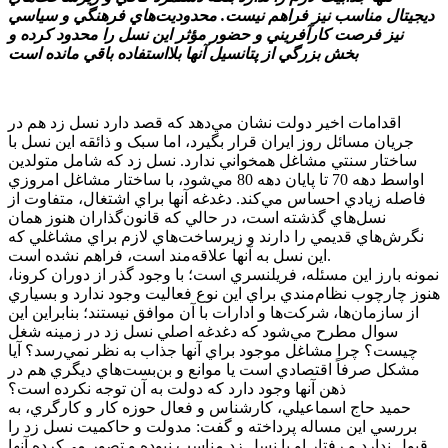
ديجيتال مناسب نيز فراهم نيست. محدوديت‌هاي فرهنگي و سياسي
نيز فرصت کارآفريني و حضور مؤثر اين نسل را محدود کرده و
بخش بزرگي از پتانسيل آنها بلااستفاده باقي مانده است
اقدامات اخير دولت نشان مي‌دهد که قصد دارد نسل زد هم در
جريان مسائل روز ايران قرار بگيرد، اما سبک و ذائقه اين نسل با
ساختار سنتي مشاغل همخواني ندارد. نسل زد که شامل متولدين
اواسط دهه 70 تا پايان دهه 80 مي‌شود، با ساختار مشاغل امروزي
فاصله زيادي احساس مي‌کند. دغدغه آنها براي اشتغال، متفاوت از
نسل‌هاي گذشته است، در حالي که قانون‌گذاران هنوز همان
نگرش‌هاي قديمي را دارند و زيرساخت‌هاي لازم براي مشاغلي که
اين نسل به آنها علاقه‌مند است، فراهم نشده است.
نمونه بارز اين مسئله، فريلنسري است؛ با وجود گذر از دوران کرونا،
هنوز چارچوب نظام‌مندي براي اين نوع فعاليت وجود ندارد و بسياري
از سازمان‌ها، شرکت‌ها و ادارات با آن موافق نيستند؛ بنابراين اين
سوال مطرح مي‌شود که دغدغه اصلي نسل زد در زمينه شغل
چيست؟ چرا مشاغل موجود براي آنها جذاب به نظر نمي‌رسد؟ آيا
مشکل صرفاً اقتصادي است يا موانع و بن‌بست‌هاي ديگري هم در
ذهن آنها وجود دارد که دولت به آن توجه نکرده است؟
حميد حاج اسماعيلي، کارشناس و فعال حوزه کار و کارگري، به
بررسي اين مساله پرداخته و گفت: مدولت و حاکميت نسل زد را
قبول ندارد و رفتار او با نسل زد مناسب نبوده و تصور مي‌کرده آنها