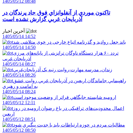
1405/05/12 08:48
تاکنون موردي از آنفلوانزاي فوق حاد پرندگان در
آذربايجان غربي گزارش نشده است
آخرین اخبار
1405/05/14 14:52
باند جعل روادید و گذرنامه اتباع خارجی در خوی متلاشی شد
1405/05/14 14:50
تردد ۶۰ هزار دستگاه ناوگان ترانزیتی از پایانه‌های مرزی
آذربایجان ‌غربی
1405/05/14 08:27
زندان، مدرسه مهارت-روايت رتبه يک آذربايجان‌غربي
1405/05/14 08:26
راهپيمايي جاماندگان اربعين در آذربايجان غربي روايت عشق
به امامت و رهبري
1405/05/14 08:24
اروميه شايسته جايگاهي فراتر از وضعيت موجود است
1405/05/12 12:11
اعمال محدودیت‌های ترافیکی در باغ رضوان ارومیه در روز
اربعین
1405/05/12 08:51
مطالبات مردم در حوزه ارتباطات بايد با جديت پيگيري شود
1405/05/12 08:50