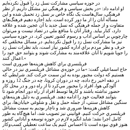
در حوزه سياسي مشارکت نسل زد را قبول نکرده‌ايم
او ادامه داد: »در بخش سياسي و فرهنگي نيز مشکل داريم. از نظر
فرهنگي، سال‌هاست يک نگاه خاص بر نسل زد تحميل شده و اين
مسأله آنان را از ما دور کرده است. بايد اجازه دهيم فرهنگ‌هاي
متفاوت و از جمله فرهنگي که نسل جديد با آن عجين شده و علاقه
دارد، کنار بيايد. رفتار آنان با منافع ملي در تضاد نيست و مي‌توان
چارچوبي بر اساس آداب و رسوم کشور تعيين کرد. در حوزه سياسي
نيز ما مشارکت نسل زد را قبول نکرده‌ايم. در مسائل مختلفي که
حرف و نظر مردم براي اداره کشور نياز است، بايد نظرات نسل زد
را جويا شويم تا آنان علاقه‌مند به مشارکت شوند و بتوانند حق خود را
اعمال کنند.«
فريلنسري براي کاهش هزينه‌ها ضروري است
حاج اسماعيلي گفت: »ما در حوزه‌ي مشاغل فريلنسري نيز در حالي
هستيم که دولت مجبور بوده به اين سمت حرکت کند. شرايطي که
در دهه اخير رخ داده، چه در دوران کرونا، چه در جنگ 12 روزه و
آلودگي هوا، افراد را مجبور مي‌کرد تا از راه دور و در محل کار
حضور نداشته باشند و کارها توسط افراد از راه دور انجام شود تا
بتوانند فعاليت خود را ادامه دهند. فريلنسري به دليل هزينه‌هاي
سنگين مشاغل سنتي، از جمله حمل و نقل و شلوغي خيابان‌ها، براي
کاهش هزينه‌ها ضروري شد و ناچار بوديم به سمت مشاغل
فريلنسري حرکت کنيم. قوانيني نيز تصويب شد، اما هيچ‌گاه به طور
کامل اجرا نشد؛ شايد انگيزه لازم در حوزه توسعه و آباداني کشور
هنوز قوي نبوده است تا احساس کنيم يک ساعت تعطيلي کسب‌وکار
چقدر مي‌تواند به اقتصاد آسيب بزند.«