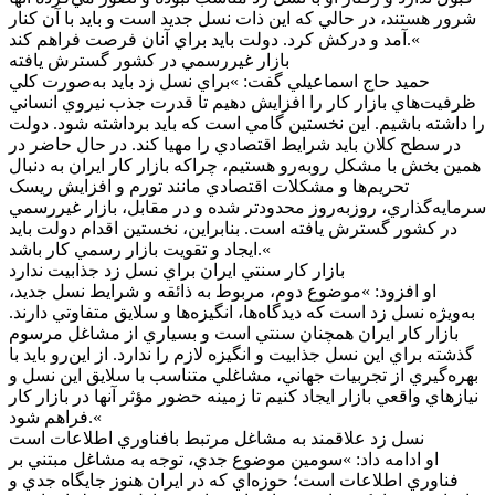
شرور هستند، در حالي که اين ذات نسل جديد است و بايد با آن کنار
آمد و درکش کرد. دولت بايد براي آنان فرصت فراهم کند.«
بازار غيررسمي در کشور گسترش يافته
حميد حاج اسماعيلي گفت: »براي نسل زد بايد به‌صورت کلي
ظرفيت‌هاي بازار کار را افزايش دهيم تا قدرت جذب نيروي انساني
را داشته باشيم. اين نخستين گامي است که بايد برداشته شود. دولت
در سطح کلان بايد شرايط اقتصادي را مهيا کند. در حال حاضر در
همين بخش با مشکل روبه‌رو هستيم، چراکه بازار کار ايران به دنبال
تحريم‌ها و مشکلات اقتصادي مانند تورم و افزايش ريسک
سرمايه‌گذاري، روزبه‌روز محدودتر شده و در مقابل، بازار غيررسمي
در کشور گسترش يافته است. بنابراين، نخستين اقدام دولت بايد
ايجاد و تقويت بازار رسمي کار باشد.«
بازار کار سنتي ايران براي نسل زد جذابيت ندارد
او افزود: »موضوع دوم، مربوط به ذائقه و شرايط نسل جديد،
به‌ويژه نسل زد است که ديدگاه‌ها، انگيزه‌ها و سلايق متفاوتي دارند.
بازار کار ايران همچنان سنتي است و بسياري از مشاغل مرسوم
گذشته براي اين نسل جذابيت و انگيزه لازم را ندارد. از اين‌رو بايد با
بهره‌گيري از تجربيات جهاني، مشاغلي متناسب با سلايق اين نسل و
نياز‌هاي واقعي بازار ايجاد کنيم تا زمينه حضور مؤثر آنها در بازار کار
فراهم شود.«
نسل زد علاقمند به مشاغل مرتبط بافناوري اطلاعات است
او ادامه داد: »سومين موضوع جدي، توجه به مشاغل مبتني بر
فناوري اطلاعات است؛ حوزه‌اي که در ايران هنوز جايگاه جدي و