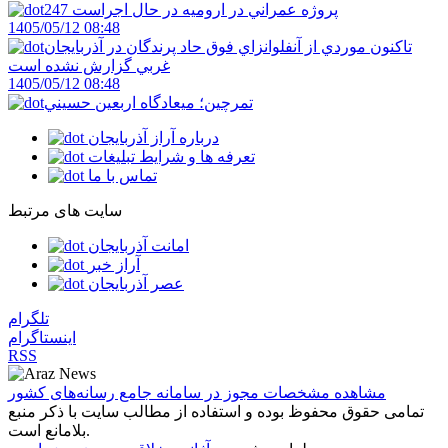
247 پروژه عمراني در اروميه در حال اجراست
1405/05/12 08:48
تاکنون موردي از آنفلوانزاي فوق حاد پرندگان در آذربايجان
غربي گزارش نشده است
1405/05/12 08:48
تمرچين؛ ميعادگاه اربعين حسيني
درباره آراز آذربایجان
تعرفه ها و شرایط تبلیغات
تماس با ما
سایت های مرتبط
امانت آذربایجان
آراز خبر
عصر آذربایجان
تلگرام
اینستاگرام
RSS
مشاهده مشخصات مجوز در سامانه جامع رسانه‌های کشور
تمامی حقوق محفوظ بوده و استفاده از مطالب سایت با ذکر منبع
بلامانع است.