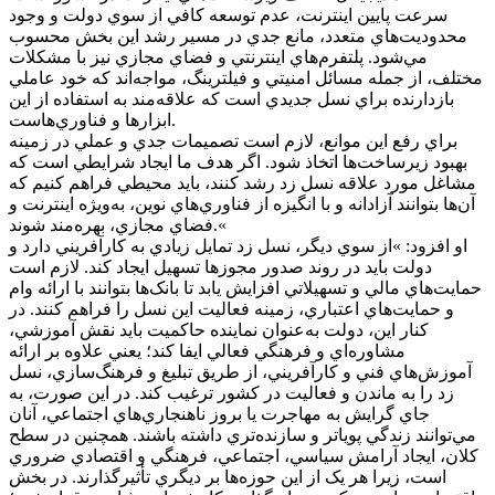
سرعت پايين اينترنت، عدم توسعه کافي از سوي دولت و وجود
محدوديت‌هاي متعدد، مانع جدي در مسير رشد اين بخش محسوب
مي‌شود. پلتفرم‌هاي اينترنتي و فضاي مجازي نيز با مشکلات
مختلف، از جمله مسائل امنيتي و فيلترينگ، مواجه‌اند که خود عاملي
بازدارنده براي نسل جديدي است که علاقه‌مند به استفاده از اين
ابزارها و فناوري‌هاست.
براي رفع اين موانع، لازم است تصميمات جدي و عملي در زمينه
بهبود زيرساخت‌ها اتخاذ شود. اگر هدف ما ايجاد شرايطي است که
مشاغل مورد علاقه نسل زد رشد کنند، بايد محيطي فراهم کنيم که
آن‌ها بتوانند آزادانه و با انگيزه از فناوري‌هاي نوين، به‌ويژه اينترنت و
فضاي مجازي، بهره‌مند شوند.«
او افزود: »از سوي ديگر، نسل زد تمايل زيادي به کارآفريني دارد و
دولت بايد در روند صدور مجوزها تسهيل ايجاد کند. لازم است
حمايت‌هاي مالي و تسهيلاتي افزايش يابد تا بانک‌ها بتوانند با ارائه وام
و حمايت‌هاي اعتباري، زمينه فعاليت اين نسل را فراهم کنند. در
کنار اين، دولت به‌عنوان نماينده حاکميت بايد نقش آموزشي،
مشاوره‌اي و فرهنگي فعالي ايفا کند؛ يعني علاوه بر ارائه
آموزش‌هاي فني و کارآفريني، از طريق تبليغ و فرهنگ‌سازي، نسل
زد را به ماندن و فعاليت در کشور ترغيب کند. در اين صورت، به
جاي گرايش به مهاجرت يا بروز ناهنجاري‌هاي اجتماعي، آنان
مي‌توانند زندگي پوياتر و سازنده‌تري داشته باشند. همچنين در سطح
کلان، ايجاد آرامش سياسي، اجتماعي، فرهنگي و اقتصادي ضروري
است، زيرا هر يک از اين حوزه‌ها بر ديگري تأثيرگذارند. در بخش