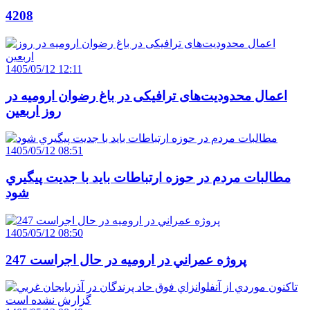
4208
1405/05/12 12:11
اعمال محدودیت‌های ترافیکی در باغ رضوان ارومیه در
روز اربعین
1405/05/12 08:51
مطالبات مردم در حوزه ارتباطات بايد با جديت پيگيري
شود
1405/05/12 08:50
247 پروژه عمراني در اروميه در حال اجراست