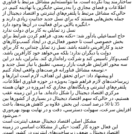
ساختارمند پيدا نکرده است. ما نتوانسته‌ايم مشاغل مرتبط با فناوري
اطلاعات و فضاي مجازي را به‌درستي جايگزين يا نهادينه کنيم. در
حالي‌که مشاغل مرتبط با پلتفرم‌هاي اينترنتي و اقتصاد ديجيتال از
جمله بخش‌هايي هستند که براي نسل جديد جذابيت زيادي دارند و
انگيزه بالايي براي فعاليت در آن‌ها وجود دارد.»
نسل زد تمايلي به کار براي دولت ندارد
حاج اسماعيلي يادآور شد: »نکته بعدي، فراهم کردن شرايط براي
بخش خصوصي است تا حضور فعال‌تري در ايجاد کسب‌وکارهاي
جديد و کارآفريني داشته باشد. نسل زد تمايل چنداني به کار براي
دولت يا ديگران ندارد؛ بلکه مي‌خواهد خود کارآفرين باشد،
کسب‌وکار تأسيس کند و شرکت راه‌اندازي کند. بنابراين، بايد در اين
سه محور افزايش ظرفيت بازار رسمي، تطبيق با نياز نسل جديد و
توسعه مشاغل فناورانه فرصت‌هاي واقعي ايجاد کنيم.«
او پيشنهاد داد: »براي تحقق اين اهداف، لازم است ابزارها و
زيرساخت‌هاي لازم فراهم شود؛ به‌ويژه در حوزه فناوري اطلاعات،
پلتفرم‌هاي اينترنتي و پايگاه‌هاي مجازي که امروزه در جهان هسته
مرکزي اقتصاد ديجيتال را شکل داده‌اند. ما در اين زمينه عقب
هستيم، در حالي‌که سهم اقتصاد ديجيتال در بسياري از کشورها بين
35 تا 50 درصد است. اين بخش علاوه بر کاهش هزينه‌ها، باعث
افزايش سرعت، سهولت دسترسي، دقت و در نهايت بهبود بهره‌وري
مي‌شود.«
مشکل اصلي اقتصاد ديجيتال ضعف اينترنت است
اين فعال حوزه کار گفت: »يکي از مشکلات اساسي در زمينه
اقتصاد ديجيتال، ضعف زيرساخت‌هاي اينترنت در کشور است.