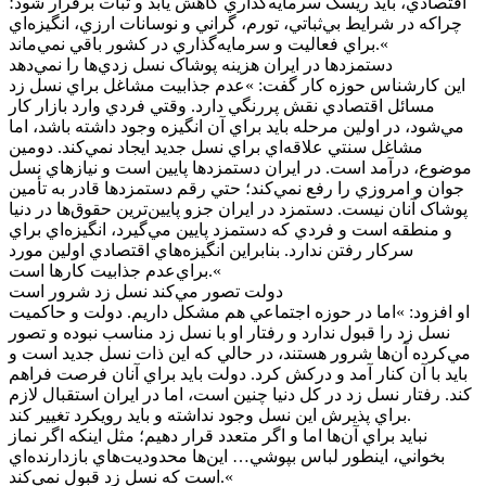
اقتصادي، بايد ريسک سرمايه‌گذاري کاهش يابد و ثبات برقرار شود؛
چراکه در شرايط بي‌ثباتي، تورم، گراني و نوسانات ارزي، انگيزه‌اي
براي فعاليت و سرمايه‌گذاري در کشور باقي نمي‌ماند.«
دستمزدها در ايران هزينه پوشاک نسل زدي‌ها را نمي‌دهد
اين کارشناس حوزه کار گفت: »عدم جذابيت مشاغل براي نسل زد
مسائل اقتصادي نقش پررنگي دارد. وقتي فردي وارد بازار کار
مي‌شود، در اولين مرحله بايد براي آن انگيزه وجود داشته باشد، اما
مشاغل سنتي علاقه‌اي براي نسل جديد ايجاد نمي‌کند. دومين
موضوع، درآمد است. در ايران دستمزدها پايين است و نيازهاي نسل
جوان و امروزي را رفع نمي‌کند؛ حتي رقم دستمزدها قادر به تأمين
پوشاک آنان نيست. دستمزد در ايران جزو پايين‌ترين حقوق‌ها در دنيا
و منطقه است و فردي که دستمزد پايين مي‌گيرد، انگيزه‌اي براي
سرکار رفتن ندارد. بنابراين انگيزه‌هاي اقتصادي اولين مورد
براي‌عدم جذابيت کارها است.«
دولت تصور مي‌کند نسل زد شرور است
او افزود: »اما در حوزه اجتماعي هم مشکل داريم. دولت و حاکميت
نسل زد را قبول ندارد و رفتار او با نسل زد مناسب نبوده و تصور
مي‌کرده آن‌ها شرور هستند، در حالي که اين ذات نسل جديد است و
بايد با آن کنار آمد و درکش کرد. دولت بايد براي آنان فرصت فراهم
کند. رفتار نسل زد در کل دنيا چنين است، اما در ايران استقبال لازم
براي پذيرش اين نسل وجود نداشته و بايد رويکرد تغيير کند.
نبايد براي آن‌ها اما و اگر متعدد قرار دهيم؛ مثل اينکه اگر نماز
بخواني، اينطور لباس بپوشي… اين‌ها محدوديت‌هاي بازدارنده‌اي
است که نسل زد قبول نمي‌کند.«