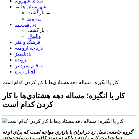
صدای شهروند
→ شهرستان ها
بازگشت ←
ارومیه
→ ورزشی
بازگشت ←
والیبال
فرهنگ و هنر
دریاچه ارومیه
آنادیلیمیز
پرونده
به قلم سردبیر
اخبار ویژه
کار يا انگيزه؛ مساله دهه هشتادي‌ها با کار کردن کدام است
کار يا انگيزه؛ مساله دهه هشتادي‌ها با کار
کردن کدام است
گروه جامعه: نسل زد در ايران با بازاري مواجه است که براي او نه
تنها جذابيت لازم را ندارد بلکه دستمزد کافي و زيرساخت‌هاي