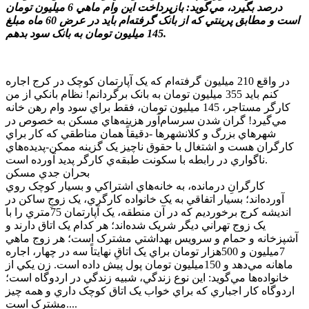
درصد بگيرد، مي‌گويد: بازپرداخت اين وام ماهي 6 ميليون تومان
است و مطابق پرينتي که از بانک گرفته‌ام بايد در عرض 60 ماه مبلغ
145 ميليون تومان به بانک سود بدهم.
در واقع 210 ميليون گرفته‌ام که يک آپارتمان کوچک در کرج اجاره
کنم بايد 355 ميليون تومان به بانک برگردانم! نظام بانکي از من
کارگر مستاجر، 145 ميليون تومان، فقط براي سود وام رهن خانه
مي‌گيرد! گران شدن سرسام‌آور هزينه‌هاي مسکن به خصوص در
شهرهاي بزرگ و کلانشهرها -دقيقاً همان مناطقي که کار براي
کارگران هست و اشتغال با حقوق ناچيز يک گزينه ممکن-پديده‌هاي
ناگواري در رابطه با سکونت طبقه‌ي کارگر پديد آورده است.
بحران جدي مسکن
کارگرانِ درمانده، به خانه‌هاي اشتراکي و بسيار کوچک روي
آورده‌اند؛ بسيار اتفاقي به يک خانواده کارگري، يک زوجِ ساکن در
انديشه کرج برخورديم که در آن منطقه، يک آپارتمان 75متري را با
يک زوج تهراني ديگر شريک شده‌اند؛ هر کدام يک اتاق دارند و
آشپزخانه و حمام و سرويس بهداشتي مشترک است؛ هر زوج ماهي
7ميليون و 500هزار تومان براي يک اتاقِ نهايتاً سه در چهار، اجاره
ماهانه مي‌دهد و 150ميليون تومان پول پيش داده است. زن يکي از
خانواده‌ها مي‌گويد: اين نوع زندگي، شبيه زندگي در اردوگاه است؛
اردوگاه کار اجباري که براي خواب يک اتاق کوچک داري و همه چيز
مشترک است....