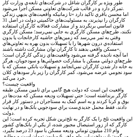
طور ويژه بر کارگران شاغل در شرکت‌هاي تابعه‌ي وزارت کار
تمرکز دارد و در قالب شرکت‌هاي تعاوني مسکن اجرا مي‌شود.
اما محسن باقري تاکيد دارد »تا زمانيکه واقعيت‌هاي بديهي زندگي
کارگران را نپذيرند، به مسئوليت‌هاي حاکميتي دولت در اصل 31
قانون اساسي برنگردند و از مشارکت فعالانه کارگران استفاده
نکنند، طرح‌هاي مسکن کارگري به جايي نمي‌رسد؛ مسکن کارگري
وقتي به ثمر مي‌رسد که زمين‌هاي حاشيه کارخانجات يا بدون
استفاده‌ي درون شهرها را با تسهيلات بدون بهره به تعاوني‌هاي
مسکن واقعي بدهند تا کارگران توان مشارکت داشته باشند«.
اما آنچه ناديده گرفته مي‌شود واقعيت‌هاي زندگي کارگران است؛
طرح‌هاي دولتي مسکن با مشارکت خصولتي‌ها و سودجويان، هرگز
به خانه دار شدن کارگران نمي‌انجامد و تسهيلات بانکي مسکن که با
سود نجومي عرضه مي‌شود، کمر کارگران را زير بار سود‌هاي کلان
خرد مي‌کند.
واقعيت چيست؟
واقعيت اين است که دولت هيچ گامي براي تامين مسکن طبقه
کارگر برنداشته است؛ حتي تسهيلات وديعه مسکن که مدت‌ها در
بوق و کرنا کردند و به اسم کمک به مستاجران در دستور کار قرار
دادند، فقط محمل جديدي‌ست براي سودجويي بانک‌ها و در نهايت
دولت.
اين واقعيت تلخ را يک کارگر به تلخ‌ترين شکل تجربه کرده است؛ اين
کارگر که از زور استيصال مجبور شده، از يکي از بانک‌هاي کشور
وام 210 ميليون توماني وديعه مسکن با سود 23 درصد بگيرد،
مي‌گويد: بازپرداخت اين وام ماهي 6 ميليون تومان است و مطابق