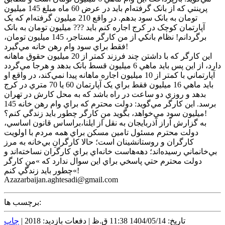
پرينتي که از بانک گرفته‌ام بايد در عرض 60 ماه مبلغ 145 ميليون
تومان به بانک سود بدهم. در واقع 210 ميليون گرفته‌ام که يک
آپارتمان کوچک در کرج اجاره کنم بايد ??? ميليون تومان به بانک
برگردانم! نظام بانکي از من کارگر مستاجر، 145 ميليون تومان،
فقط براي سود وام رهن خانه مي‌گيرد!
اين کارگر که با داشتن چند فرزند کمتر از 20 ميليون حقوق ماهانه
دارد، از اين پس بايد ماهي 6 ميليون قسط بانک بدهد و هرجا مي‌گردد
آپارتماني با کمتر از 10 ميليون اجاره ماهانه پيدا نمي‌کند، در واقع او
بايد ماهي 16 ميليون فقط براي يک آپارتمان 60 يا 70 متري در کرج
بدهد و روزي دو ساعت در راه باشد که به محل کارش در تهران
برسد. اين کارگر مي‌گويد: دولت محترم که براي وام رهن خانه 145
ميليون سود مي‌خواهد، بگويد منِ کارگر چطور بايد زندگي کنم؟!
به گزارش آراز آذربايجان به نقل از ايلنا،براساس قانون اساسي،
دولت محترم مسئول تامين مسکن براي همه مردم با اولويت
کارگران و روستانشينان است؛ حالا کارگرانِ بي‌خانه به مرز
بي‌خانماني رسيده‌اند؛ دهه‌هاست خانه‌اي براي کارگران نساخته‌اند و
دولت محترم حتي پاسخي براي اين سوال ندارد که »منِ کارگر
چطور بايد زندگي کنم«!
Azazarbaijan.aghtesadi@gmail.com
برچسب ها:
تاریخ: 1404/05/14 11:38 ق.ظ |
دفعات بازدید: 2018 |
چاپ