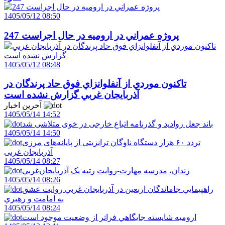
1405/05/12 08:50
247 پروژه عمراني در اروميه در حال اجراست
1405/05/12 08:48
تاکنون موردي از آنفلوانزاي فوق حاد پرندگان در
آذربايجان غربي گزارش نشده است
آخرین اخبار
1405/05/14 14:52
باند جعل روادید و گذرنامه اتباع خارجی در خوی متلاشی شد
1405/05/14 14:50
تردد ۶۰ هزار دستگاه ناوگان ترانزیتی از پایانه‌های مرزی
آذربایجان ‌غربی
1405/05/14 08:27
زندان، مدرسه مهارت-روايت رتبه يک آذربايجان‌غربي
1405/05/14 08:26
راهپيمايي جاماندگان اربعين در آذربايجان غربي روايت عشق
به امامت و رهبري
1405/05/14 08:24
اروميه شايسته جايگاهي فراتر از وضعيت موجود است