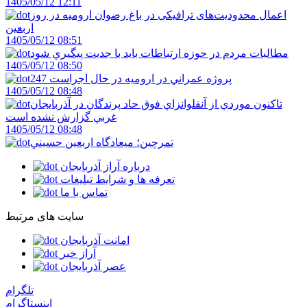
1405/05/12 12:11
اعمال محدودیت‌های ترافیکی در باغ رضوان ارومیه در روز
اربعین
1405/05/12 08:51
مطالبات مردم در حوزه ارتباطات بايد با جديت پيگيري شود
1405/05/12 08:50
247 پروژه عمراني در اروميه در حال اجراست
1405/05/12 08:48
تاکنون موردي از آنفلوانزاي فوق حاد پرندگان در آذربايجان
غربي گزارش نشده است
1405/05/12 08:48
تمرچين؛ ميعادگاه اربعين حسيني
درباره آراز آذربایجان
تعرفه ها و شرایط تبلیغات
تماس با ما
سایت های مرتبط
امانت آذربایجان
آراز خبر
عصر آذربایجان
تلگرام
اینستاگرام