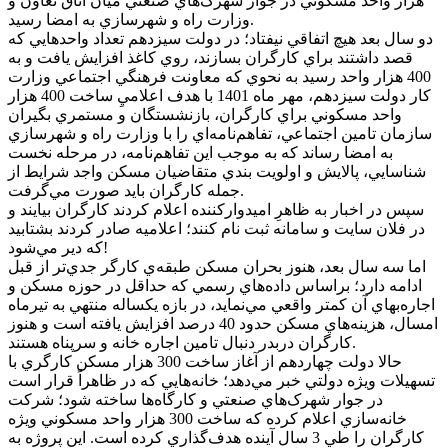
هزار واحد مسکوني در جوار شهرک‌هاي صنعتي ميان اتاق تعاون و
وزارت راه و شهرسازي به امضا رسيد.
دو سال بعد هيچ اتفاقي نيفتاد؛ در دولت سيزدهم تعداد واحدهايي که
قصد داشتند براي کارگران بسازند، روي کاغذ افزايش يافت و به
400 هزار واحد رسيد به نحوي که معاونت فرهنگي اجتماعي وزارت
کار دولت سيزدهم، مهر ماه 1401 با هدف اعلاميِ ساخت 400 هزار
واحد مسکوني براي کارگران، بازنشستگان و مستمري بگيران
سازمان تامين اجتماعي، تفاهم‌نامه‌اي را با وزارت راه و شهرسازي
به امضا رساند که به موجب اين تفاهم‌نامه، در مرحله نخست
شناسايي، پالايش و اولويت بندي متقاضيان مسکن واجد شرايط از
جمله کارگران بايد صورت مي‌گرفت.
سپس در اخبار به ظاهرِ اميدوارکننده اعلام کردند کارگران بيايند و
در فلان سايت و سامانه ثبت نام کنند؛ اعلاميه صادر کردند بشتابيد
که دير مي‌شود!
اما سه سال بعد، هنوز بحران مسکن طبقه‌ي کارگر جدي‌تر از قبل
ادامه دارد؛ براساس داده‌هاي رسمي که حداقل در حوزه مسکن و
اجاره‌بهاي آن کمتر واقعي مي‌نمايد، در بازه يکساله منتهي به تيرماه
امسال، هزينه‌هاي مسکن حدود 40 درصد افزايش يافته است و هنوز
کارگران دربدر دنبال تامين اجاره خانه و سرپناه هستند.
حالا دولت چهاردهم از آغاز ساخت 300 هزار مسکن کارگري با
تسهيلات ويژه دولتي خبر مي‌دهد؛ خانه‌هايي که در ظاهراً قرار است
در جوار شهرک‌هاي صنعتي و کارگاه‌ها ساخته شود؛ شرکت
خانه‌سازي اعلام کرده که ساخت 300 هزار واحد مسکوني ويژه
کارگران را طي 3 سال آينده هدف‌گذاري کرده است. اين پروژه به‌