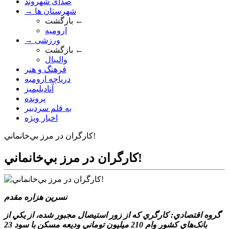
صدای شهروند
→ شهرستان ها
بازگشت ←
ارومیه
→ ورزشی
بازگشت ←
والیبال
فرهنگ و هنر
دریاچه ارومیه
آنادیلیمیز
پرونده
به قلم سردبیر
اخبار ویژه
کارگران در مرز بي‌خانماني!
کارگران در مرز بي‌خانماني!
نسرين هزاره مقدم
گروه اقتصادي: کارگري که از زور استيصال مجبور شده، از يکي از
بانک‌هاي کشور وام 210 ميليون توماني وديعه مسکن با سود 23