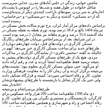
ماشين خوابي، زندگي در حلبي آبادهاي مدرن، جدايي سرپرست
شاغل خانواده در طول هفته و شب‌ها را در اتوبوس‌ يا پشت‌بام
اجاره‌اي به سر بردن، نمودهاي ناراحت کننده‌ي ديگر از پديده‌اي‌ست
که از»بد مسکني« گذشته و ديگر به »بي‌مسکني« و »بي‌خانماني«
رسيده است.
براساس داده‌هاي مرکز آمار ايران، نرخ تورم سالانه بخش مسکن در
تيرماه 1404 بالغ بر 38.4 درصد بوده، تورم نقطه به نقطه مسکن در
ماه گذشته 35.6 درصد و تورم ماهانه نيز معادل 2 درصد بوده است.
در اين شرايط، بعد از بي‌سرانجاميِ بي‌پايان طرح‌هاي رنگارنگ
مسکن کارگري در دولت‌هاي قبل، دولت چهاردهم دوباره از
طرح‌هاي جديد براي ساخت مسکن کارگري خبر مي‌دهد؛ آنهم در
حاليکه به گفته »محسن باقري« از نمايندگان کارگري در مذاکرات
مزدي، هيچ يک از طرح‌هاي مسکن کارگري دولت‌هاي پيشين به
نتيجه نرسيد فقط تفاهم‌نامه امضا کردند و عدد و رقم ارائه دادند.
او مي‌گويد: حتي متولي مسکن کارگري معلوم نبود؛ نشست‌هاي
بي‌نتيجه برگزار کردند و آن زمان کار را به معاونت فرهنگي وزارت
تعاون، کار و رفاه اجتماعي سپردند؛ کميته و قرارگاه تشکيل دادند
ولي حتي يک کارگر شاغل يا بازنشسته با طرح‌هاي پيشنهادي‌شان
خانه‌دار نشد!
طرح‌هاي بي‌سرانجام و بي‌نتيجه
دي ماه 1398 تفاهم‌نامه ساخت 200 هزار واحد مسکوني براي
کارگران،‌ بازنشستگان و مستمري بگيران بين وزراي تعاون، کار و
رفاه اجتماعي و راه و شهرسازي و همچنين تفاهم‌نامه ساخت 100