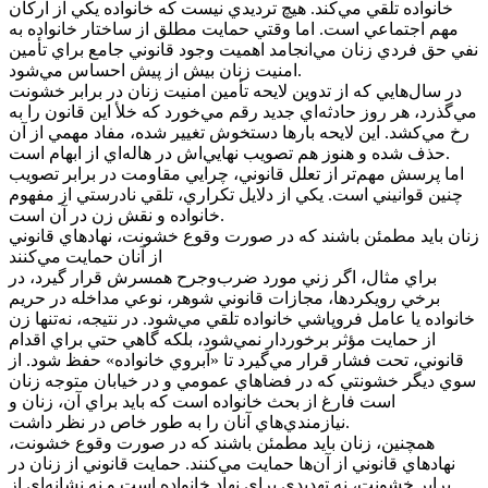
خانواده تلقي مي‌کند. هيچ ترديدي نيست که خانواده يکي از ارکان
مهم اجتماعي است. اما وقتي حمايت مطلق از ساختار خانواده به
نفي حق فردي زنان مي‌انجامد اهميت وجود قانوني جامع براي تأمين
امنيت زنان بيش از پيش احساس مي‌شود.
در سال‌هايي که از تدوين لايحه تأمين امنيت زنان در برابر خشونت
مي‌گذرد، هر روز حادثه‌اي جديد رقم مي‌خورد که خلأ اين قانون را به
رخ مي‌کشد. اين لايحه بارها دستخوش تغيير شده، مفاد مهمي از آن
حذف شده و هنوز هم تصويب نهايي‌اش در هاله‌اي از ابهام است.
اما پرسش مهم‌تر از تعلل قانوني، چرايي مقاومت در برابر تصويب
چنين قوانيني است. يکي از دلايل تکراري، تلقي نادرستي از مفهوم
خانواده و نقش زن در آن است.
زنان بايد مطمئن باشند که در صورت وقوع خشونت، نهادهاي قانوني
از آنان حمايت مي‌کنند
براي مثال، اگر زني مورد ضرب‌وجرح همسرش قرار گيرد، در
برخي رويکردها، مجازات قانوني شوهر، نوعي مداخله در حريم
خانواده يا عامل فروپاشي خانواده تلقي مي‌شود. در نتيجه، نه‌تنها زن
از حمايت مؤثر برخوردار نمي‌شود، بلکه گاهي حتي براي اقدام
قانوني، تحت فشار قرار مي‌گيرد تا «آبروي خانواده» حفظ شود. از
سوي ديگر خشونتي که در فضاهاي عمومي و در خيابان متوجه زنان
است فارغ از بحث خانواده است که بايد براي آن، زنان و
نيازمندي‌هاي آنان را به طور خاص در نظر داشت.
همچنين، زنان بايد مطمئن باشند که در صورت وقوع خشونت،
نهادهاي قانوني از آن‌ها حمايت مي‌کنند. حمايت قانوني از زنان در
برابر خشونت، نه تهديدي براي نهاد خانواده است و نه نشانه‌اي از