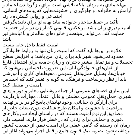
بي‌اعتمادي به مردان. بلکه تلاشي است براي بازگرداندن اعتماد و
آرامش به خانواده، و جلوگيري از خشونت‌هايي که پيامدهاي انساني،
اجتماعي و رواني گسترده دارند.
تأکيد بر حفظ ساختار خانواده، نبايد بهانه‌اي براي ناديده‌گرفتن
آسيب‌پذيري زنان باشد. برعکس، قانوني که از زن در برابر خشونت
حمايت کند، مي‌تواند زمينه‌ساز خانواده‌اي سالم‌تر و با ثبات‌تر نيز
باشد.
امنيت فقط داخل خانه نيست
علاوه بر اين‌ها بايد گفت که امنيت زنان تنها به روابط خانوادگي
محدود نمي‌شود. شهر بايد براي زنان امن باشد؛ با افزايش سطح
تحصيلات و نيز تمايل بيشتر دختران و زنان جامعه براي اشتغال فارغ
از نقش‌هاي خانوادگي آنان، اين ضرورت احساس مي‌شود که
خيابان‌ها، وسايل حمل‌ونقل عمومي، محيط‌هاي کاري و آموزشي
بايد از نظر زيرساخت و فرهنگ، به گونه‌اي تغيير کنند که احساس
امنيت را منتقل کنند.
ايمن‌سازي فضاهاي عمومي؛ از جمله روشنايي معابر و دوربين‌هاي
شهري، حمل‌ونقل عمومي مطمئن و قابل اعتماد، مجازات بازدارنده
براي آزارگران خياباني، وجود نهادهاي پاسخ‌گو در برابر تهديد،
مزاحمت يا خشونت و امکان طرح شکايت بدون تبعات خاص از
مصاديق اين نوع امنيت هستند که در راستاي ايجاد سازوکارهاي
فوري و حمايتي براي زناني که در خطر قرار دارند، اهميت دارد.
زمان آن رسيده که گامي عملي براي امنيت نيمي از جمعيت کشور
برداشته شود. تصويب يک قانون جامع و قابل اجرا، مي‌تواند آغاز اين