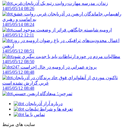
زندان، مدرسه مهارت-روايت رتبه يک آذربايجان‌غربي
1405/05/14 08:26
راهپيمايي جاماندگان اربعين در آذربايجان غربي روايت عشق
به امامت و رهبري
1405/05/14 08:24
اروميه شايسته جايگاهي فراتر از وضعيت موجود است
1405/05/12 12:11
اعمال محدودیت‌های ترافیکی در باغ رضوان ارومیه در روز
اربعین
1405/05/12 08:51
مطالبات مردم در حوزه ارتباطات بايد با جديت پيگيري شود
1405/05/12 08:50
247 پروژه عمراني در اروميه در حال اجراست
1405/05/12 08:48
تاکنون موردي از آنفلوانزاي فوق حاد پرندگان در آذربايجان
غربي گزارش نشده است
1405/05/12 08:48
تمرچين؛ ميعادگاه اربعين حسيني
درباره آراز آذربایجان
تعرفه ها و شرایط تبلیغات
تماس با ما
سایت های مرتبط