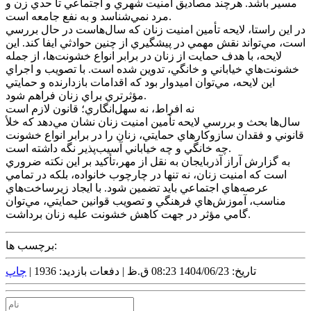
مسير باشد. هرچند مصاديق امنيت شهري و اجتماعي تا حدي زن و
مرد نمي‌شناسد و به نفع جامعه است.
در اين راستا، لايحه تأمين امنيت زنان که سال‌هاست در حال بررسي
است، مي‌تواند نقش مهمي در پيشگيري از چنين حوادثي ايفا کند. اين
لايحه، با هدف حمايت از زنان در برابر انواع خشونت‌ها، از جمله
خشونت‌هاي خياباني و خانگي، تدوين شده است. با تصويب و اجراي
اين لايحه، مي‌توان اميدوار بود که اقدامات بازدارنده و حمايتي
مؤثرتري براي زنان فراهم شود.
نه افراط، نه سهل‌انگاري؛ قانون لازم است
سال‌ها بحث و بررسي لايحه تأمين امنيت زنان نشان مي‌دهد که خلأ
قانوني و فقدان سازوکارهاي حمايتي، زنان را در برابر انواع خشونت
چه خانگي و چه خياباني آسيب‌پذير نگه داشته است.
به گزارش آراز آذربايجان به نقل از مهر،تأکيد بر اين نکته ضروري
است که امنيت زنان، نه تنها در چارچوب خانواده، بلکه در تمامي
عرصه‌هاي اجتماعي بايد تضمين شود. با ايجاد زيرساخت‌هاي
مناسب، آموزش‌هاي فرهنگي و تصويب قوانين حمايتي، مي‌توان
گامي مؤثر در جهت کاهش خشونت عليه زنان برداشت.
برچسب ها:
تاریخ: 1404/06/23 08:23 ق.ظ |
دفعات بازدید: 1936 |
چاپ