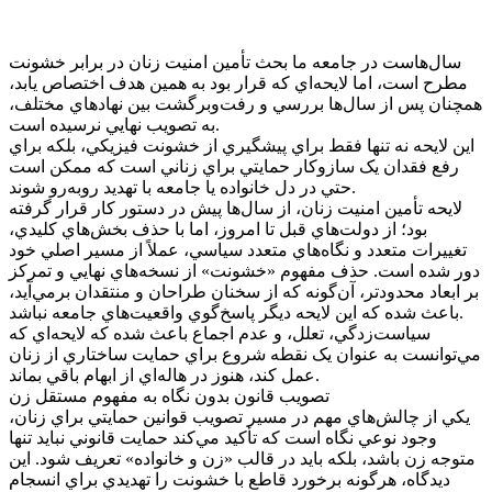
سال‌هاست در جامعه ما بحث تأمين امنيت زنان در برابر خشونت
مطرح است، اما لايحه‌اي که قرار بود به همين هدف اختصاص يابد،
همچنان پس از سال‌ها بررسي و رفت‌وبرگشت بين نهادهاي مختلف،
به تصويب نهايي نرسيده است.
اين لايحه نه تنها فقط براي پيشگيري از خشونت فيزيکي، بلکه براي
رفع فقدان يک سازوکار حمايتي براي زناني است که ممکن است
حتي در دل خانواده يا جامعه با تهديد روبه‌رو شوند.
لايحه تأمين امنيت زنان، از سال‌ها پيش در دستور کار قرار گرفته
بود؛ از دولت‌هاي قبل تا امروز، اما با حذف بخش‌هاي کليدي،
تغييرات متعدد و نگاه‌هاي متعدد سياسي، عملاً از مسير اصلي خود
دور شده است. حذف مفهوم «خشونت» از نسخه‌هاي نهايي و تمرکز
بر ابعاد محدودتر، آن‌گونه که از سخنان طراحان و منتقدان برمي‌آيد،
باعث شده که اين لايحه ديگر پاسخ‌گوي واقعيت‌هاي جامعه نباشد.
سياست‌زدگي، تعلل، و عدم اجماع باعث شده که لايحه‌اي که
مي‌توانست به عنوان يک نقطه شروع براي حمايت ساختاري از زنان
عمل کند، هنوز در هاله‌اي از ابهام باقي بماند.
تصويب قانون بدون نگاه به مفهوم مستقل زن
يکي از چالش‌هاي مهم در مسير تصويب قوانين حمايتي براي زنان،
وجود نوعي نگاه است که تأکيد مي‌کند حمايت قانوني نبايد تنها
متوجه زن باشد، بلکه بايد در قالب «زن و خانواده» تعريف شود. اين
ديدگاه، هرگونه برخورد قاطع با خشونت را تهديدي براي انسجام