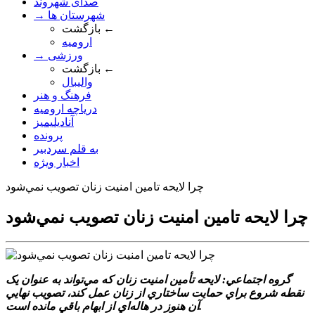
صدای شهروند
→ شهرستان ها
بازگشت ←
ارومیه
→ ورزشی
بازگشت ←
والیبال
فرهنگ و هنر
دریاچه ارومیه
آنادیلیمیز
پرونده
به قلم سردبیر
اخبار ویژه
چرا لايحه تامين امنيت زنان تصويب نمي‌شود
چرا لايحه تامين امنيت زنان تصويب نمي‌شود
گروه اجتماعي: لايحه تأمين امنيت زنان که مي‌تواند به عنوان يک
نقطه شروع براي حمايت ساختاري از زنان عمل کند، تصويب نهايي
آن هنوز در هاله‌اي از ابهام باقي مانده است.