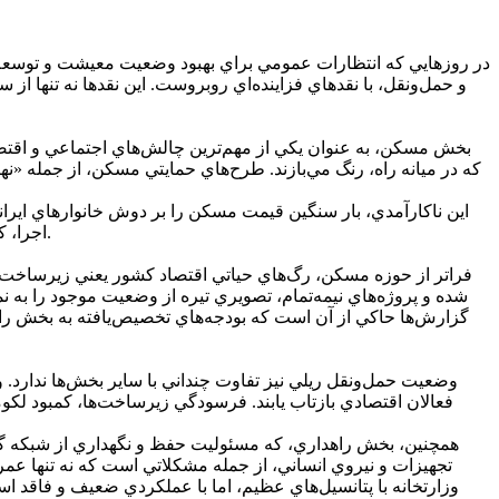
در روز‌هايي که انتظارات عمومي براي بهبود وضعيت معيشت و توسع
و حمل‌ونقل، با نقد‌هاي فزاينده‌اي روبروست. اين نقد‌ها نه تنها
بخش مسکن، به عنوان يکي از مهم‌ترين چالش‌هاي اجتماعي و اقتصادي،
که در ميانه راه، رنگ مي‌بازند. طرح‌هاي حمايتي مسکن، از جمله «ن
اين ناکارآمدي، بار سنگين قيمت مسکن را بر دوش خانوار‌هاي اير
اجرا، کمبود منابع و ضعف در هماهنگي بين‌بخشي، از جمله عواملي است که دستاورد‌هاي بالقوه اين طرح‌ها را به شدت تحت‌الشعاع قرار داده است.
فراتر از حوزه مسکن، رگ‌هاي حياتي اقتصاد کشور يعني زيرساخت‌هاي 
شده و پروژه‌هاي نيمه‌تمام، تصويري تيره از وضعيت موجود را به ن
گزارش‌ها حاکي از آن است که بودجه‌هاي تخصيص‌يافته به بخش راه‌
وضعيت حمل‌ونقل ريلي نيز تفاوت چنداني با ساير بخش‌ها ندارد.
فعالان اقتصادي بازتاب يابند. فرسودگي زيرساخت‌ها، کمبود لک
همچنين، بخش راهداري، که مسئوليت حفظ و نگهداري از شبکه گستر
تجهيزات و نيروي انساني، از جمله مشکلاتي است که نه تنها عمر 
وزارتخانه با پتانسيل‌هاي عظيم، اما با عملکردي ضعيف و فاقد استرا