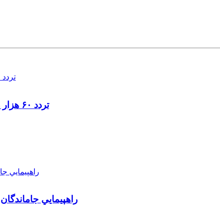
تردد ۶۰ هزار دستگاه ناوگان ترانزیتی از پایانه‌های مرزی آذربایجان ‌غربی
راهپيمايي جاماندگان