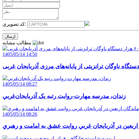
کد تصویری:
مطالب مشابه
1405/05/14 14:50
1405/05/14 08:27
زندان، مدرسه مهارت-روايت رتبه يک آذربايجان‌غربي
1405/05/14 08:26
 اربعين در آذربايجان غربي روايت عشق به امامت و رهبري