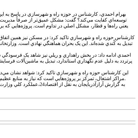
بهرام احمدي، کارشناس در حوزه راه و شهرسازي در پاسخ به اين 
توسعه‌اي کفايت مي‌کند؟ گفت: مشکل عميق‌تر از صرفاً مديريت
کارشناس حوزه راه و شهرسازي تاکيد کرد: در مسکن نيز همين اتفاق اف
تبديل به کُندي شده‌اند. اين يک بحران هماهنگي نهادي است. وزارتخ
احمدي ادامه داد: در بخش راهداري و ريلي نيز شاهد يک فرسودگي 
پرتردد به دليل عدم نگهداري استاندارد، تبديل به ماشين‌آلات فرساي
اين کارشناس حوزه راه و شهرسازي تاکيد کرد: شواهد نشان مي‌دهد
مراکز اشتغال، تمرکز بر پروژه‌هايي است که نياز به منابع عظيم دارند و اجرايشان سال‌ها به طول مي‌انجامد. اين استراتژي، به جاي کاهش فشار بر بازار، انتظارات تورمي را در بخش مسکن تقويت مي‌کند.
به گزارش آرازآذربايجان ب