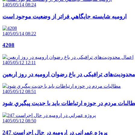
1405/05/14 08:24
اروميه شايسته جايگاهي فراتر از وضعيت موجود است
1405/05/14 08:22
4208
1405/05/12 12:11
حدودیت‌های ترافیکی در باغ رضوان ارومیه در روز اربعین
1405/05/12 08:51
البات مردم در حوزه ارتباطات بايد با جديت پيگيري شود
1405/05/12 08:50
247 پروژه عمراني در اروميه در حال اجراست