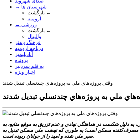
صدای شهروند
→ شهرستان ها
بازگشت ←
ارومیه
→ ورزشی
بازگشت ←
والیبال
فرهنگ و هنر
دریاچه ارومیه
آنادیلیمیز
پرونده
به قلم سردبیر
اخبار ویژه
وقتي پروژه‌هاي ملي به پروژه‌هاي چندنسلي تبديل شدند
‌هاي ملي به پروژه‌هاي چندنسلي تبديل شدند
، به دليل شکست در هماهنگي نهادي و عدم تزريق به موقع منابع، به
براي مصرف‌کننده مسکن است؛ به طوري که نهضت ملي مسکن تبديل به
صبر ملي شده و اميد را از جوانان ربوده است.