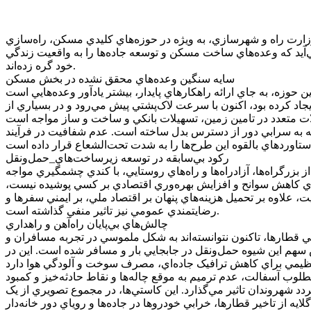
رت راه و شهرسازي، به ويژه در حوزه‌هاي کليدي مسکن، راه‌سازي
مي‌آيد که وعده‌هاي ساخت مسکن و توسعه جاده‌ها را به واقعيت زندگي
خود گره زده‌اند.
سايه سنگين وعده‌هاي محقق نشده در بخش مسکن
حوزه، به جاي ارائه راهکار‌هاي پايدار، بيشتر يادآور وعده‌هايي است
جاد کرده بود، اکنون با سرعت لاک‌پشتي پيش مي‌رود و در بسياري از
معه به سرابي دور از دسترس بدل ساخته است. عدم شفافيت در فرآيند
رکود بي‌سابقه در توسعه زيرساخت‌هاي_حمل‌ونقل
بزرگراه‌ها، آزادراه‌ها و راه‌هاي روستايي، با کندي چشمگيري مواجه
ا براي کاهش سوانح و افزايش بهره‌وري اقتصادي بر کسي پوشيده نيست،
لاوه بر تحميل هزينه‌هاي پنهان بر اقتصاد ملي، بر ايمني سفر‌ها و
رضايتمندي عمومي نيز تاثير منفي گذاشته است.
چالش‌هاي بي‌پايان راه‌آهن و راهداري
 قطارها، تاکنون نتوانسته‌اند به شکل ملموسي در تجربه مسافران و
 سهم اين شيوه حمل‌ونقل در جابجايي بار و مسافر شده است. اين در
وب آسفالت، عدم ترميم به موقع چاله‌ها و نقاط حادثه‌خيز و کمبود
دد شهروندان تاثير مي‌گذارد. اين کاستي‌ها، در مجموع تصويري از يک
يه از تاخير قطارها، خرابي خودرو‌ها در جاده‌ها و روياي دور خانه‌دار