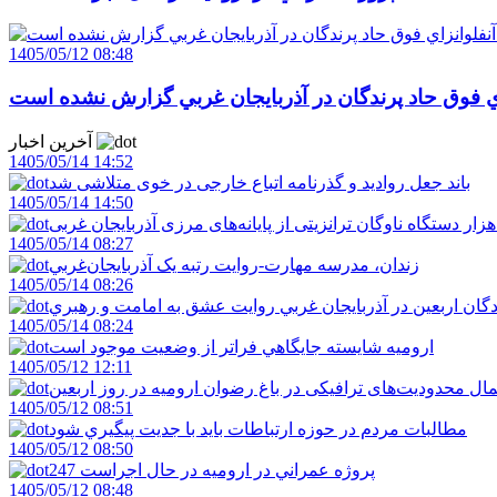
1405/05/12 08:48
اي فوق حاد پرندگان در آذربايجان غربي گزارش نشده است
آخرین اخبار
1405/05/14 14:52
باند جعل روادید و گذرنامه اتباع خارجی در خوی متلاشی شد
1405/05/14 14:50
1405/05/14 08:27
زندان، مدرسه مهارت-روايت رتبه يک آذربايجان‌غربي
1405/05/14 08:26
دگان اربعين در آذربايجان غربي روايت عشق به امامت و رهبري
1405/05/14 08:24
اروميه شايسته جايگاهي فراتر از وضعيت موجود است
1405/05/12 12:11
ال محدودیت‌های ترافیکی در باغ رضوان ارومیه در روز اربعین
1405/05/12 08:51
مطالبات مردم در حوزه ارتباطات بايد با جديت پيگيري شود
1405/05/12 08:50
247 پروژه عمراني در اروميه در حال اجراست
1405/05/12 08:48