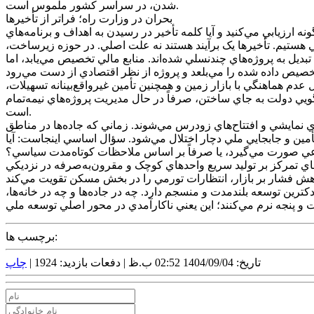
شدن، در سراسر کشور ملموس است.
بحران در وزارت راه؛ فراتر از تأخير‌ها
زيابي مي‌کنيد و آيا کلمه تأخير در رسيدن به اهداف و برنامه‌هاي
تيم. تأخير‌ها يک برآيند هستند نه علت اصلي. در حوزه زيرساخت،
سال برنامه ريزي هستند، در دوره مديريتي فعلي، تبديل به پروژه‌هاي چندنسلي شده‌اند. منابع مالي تخصيص مي‌يابد، اما
م هماهنگي با بازار زمين و همچنين تأمين غيرواقع‌بينانه تسهيلات،
گويي دولت به جاي ساختن، صرفاً در حال مديريت پروژه‌هاي نيمه‌تمام
است.
نمايشي و افتتاح‌هاي زودرس مي‌شوند. زماني که جاده‌ها در مناطق
تأمين و جابجايي ملي دچار اختلال مي‌شود. سؤال اساسي اينجاست: آيا
تماعي صورت مي‌گيرد، يا صرفاً بر اساس ملاحظات کوتاه‌مدت سياسي؟
اي تمرکز بر توليد سريع واحد‌هاي کوچک و مقرون‌به‌صرفه در نزديکي
يت از فقدان يک دکترين توسعه بلندمدت و منسجم دارد. چه در جاده‌ها و چه در خانه‌ها،
برچسب ها:
تاریخ: 1404/09/04 02:52 ب.ظ |
دفعات بازدید: 1924 |
چاپ