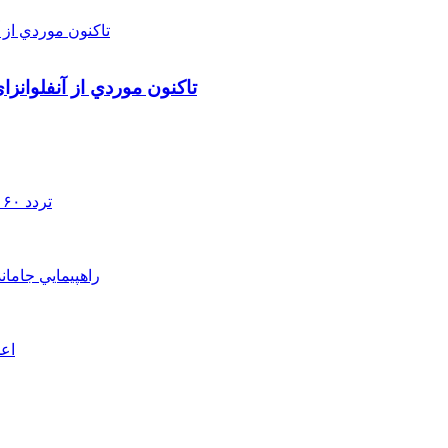
تاکنون موردي از آنفلوانز
تردد ۶۰ هزار دستگاه ناوگان ترانزیتی از پایانه‌های مرزی آذربایجان ‌غربی
راهپيمايي جامان
اعم