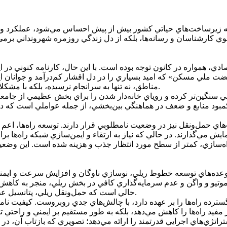
ه زيرساخت‌هاي حياتي کشور بيش از پيش احساس مي‌شود، عملکرد وزا
 از سوي کارشناسان و رسانه‌ها، بلکه از دل زندگي روزمره شهرونداني بر
 همواره در کانون توجه بوده است. با اين حال، کارنامه کنوني در اين 
هضت ملي مسکن» که اميد بسياري را در دل اقشار کم‌درآمد و جوانان اي
مناطق، نه تنها به سرانجام نرسيده، بلکه با مشکلات متعدد در تامين زمين، تسهيلات بانکي و ساخت و ساز مواجه است.
اني سنگين‌تر کرده و روياي خانه‌دار شدن را براي بخش عظيمي از جا
حمل‌ونقل نيز در وضعيت نامطلوبي قرار دارند. توسعه راه‌ها، اعم از 
مايش مي‌گذارند. در حالي که نياز به ارتقاء و ايمن‌سازي شبکه راه‌ه
سازي، کمتر از سطح مورد انتظار جذب و هزينه شده است. اين وضعيت، ع
 وعده‌هاي توسعه خطوط ريلي، نوسازي ناوگان و افزايش سرعت و ايمني
وموتيو و واگن و عدم سرمايه‌گذاري کافي در بخش ريلي، منجر به کاهش
حالي است که حمل‌ونقل ريلي، پتانسيل عظيمي براي کاهش ترافيک جاده‌اي، مصرف سوخت و آلودگي هوا دارد.
ده راه‌ها را بر عهده دارد، با چالش‌هاي جدي روبروست. کيفيت نامطل
مفيد راه‌ها را کاهش مي‌دهد، بلکه به طور مستقيم بر ايمني و راحتي تر
تژي‌هاي اجرايي قدرتمند را ارائه مي‌دهد؛ تصويري که بازتاب آن، در گلا