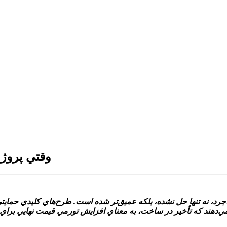
وقتي پروژه
رد، نه تنها حل نشده، بلکه عميق‌تر شده است. طرح‌هاي کليدي حمايتي
ر مي‌دهند که تأخير در ساخت، به معناي افزايش تورمي قيمت نهايي 