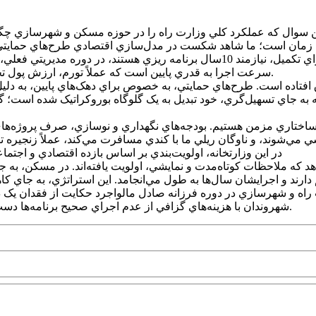
سوال که عملکرد کلي وزارت راه را در حوزه مسکن و شهرسازي چگونه ار
 زمان است؛ ما شاهد شکست در مدل‌سازي اقتصادي طرح‌هاي حمايتي هس
يعني راه‌ها و قطار، مشکل اصلي در تداوم است. پروژه‌هايي که براي تکميل، نيازمند 10
سرعت اجرا به قدري پايين است که عملاً تورم، ارزش پول تخصيص داده شده را مي‌بلعد و پروژه از نظر اقتصادي از دست مي‌رود.
تاده است. طرح‌هاي حمايتي، به خصوص براي دهک‌هاي پايين، به دليل عد
انه به جاي تسهيل‌گري، خود تبديل به يک گلوگاه بوروکراتيک شده است؛ 
ساختاري مزمن هستيم. بودجه‌هاي نگهداري و نوسازي، صرف پروژه‌هاي 
شي مي‌شوند، و ناوگان ريلي ما با کندي مسافرت مي‌کند، عملاً زنجيره 
در اين وزارتخانه، اولويت‌بندي بر اساس بازده اقتصادي و اج
 که ملاحظات کوتاه‌مدت و نمايشي، اولويت يافته‌اند. در مسکن، به ج
ه نقل از اقتصاد24،عملکرد کلي وزارت راه و شهرسازي در دوره فرزانه صادل مالواجرد حکا
شهروندان با هزينه‌هاي گزافي از عدم اجراي صحيح برنامه‌ها دست و پنجه نرم مي‌کنند؛ اين يعني ناکارآمدي در محور اصلي توسعه ملي.