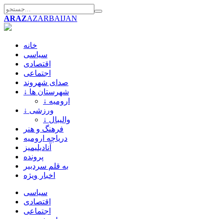
ARAZ
AZARBAIJAN
خانه
سیاسی
اقتصادی
اجتماعی
صدای شهروند
↓ شهرستان ها
↓ ارومیه
↓ ورزشی
↓ والیبال
فرهنگ و هنر
دریاچه ارومیه
آنادیلیمیز
پرونده
به قلم سردبیر
اخبار ویژه
سیاسی
اقتصادی
اجتماعی