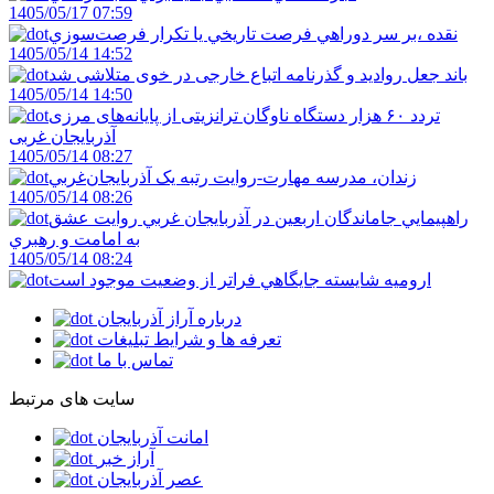
1405/05/17 07:59
نقده ،بر سر دوراهي فرصت تاريخي يا تکرار فرصت‌سوزي
1405/05/14 14:52
باند جعل روادید و گذرنامه اتباع خارجی در خوی متلاشی شد
1405/05/14 14:50
تردد ۶۰ هزار دستگاه ناوگان ترانزیتی از پایانه‌های مرزی
آذربایجان ‌غربی
1405/05/14 08:27
زندان، مدرسه مهارت-روايت رتبه يک آذربايجان‌غربي
1405/05/14 08:26
راهپيمايي جاماندگان اربعين در آذربايجان غربي روايت عشق
به امامت و رهبري
1405/05/14 08:24
اروميه شايسته جايگاهي فراتر از وضعيت موجود است
درباره آراز آذربایجان
تعرفه ها و شرایط تبلیغات
تماس با ما
سایت های مرتبط
امانت آذربایجان
آراز خبر
عصر آذربایجان