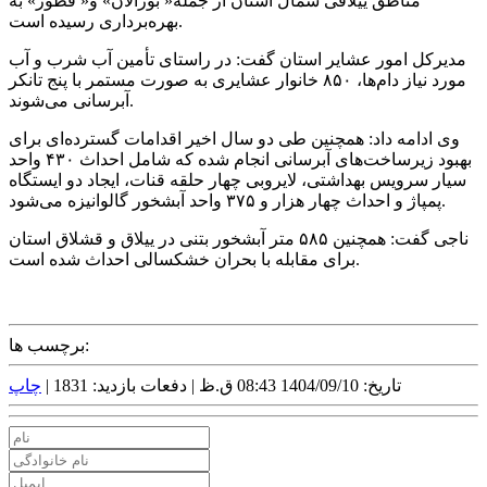
مناطق ییلاقی شمال استان از جمله« بورالان» و« قطور» به
بهره‌برداری رسیده است.
مدیرکل امور عشایر استان گفت: در راستای تأمین آب شرب و آب
مورد نیاز دام‌ها، ۸۵۰ خانوار عشایری به صورت مستمر با پنج تانکر
آبرسانی می‌شوند.
وی ادامه داد: همچنین طی دو سال اخیر اقدامات گسترده‌ای برای
بهبود زیرساخت‌های آبرسانی انجام شده که شامل احداث ۴۳۰ واحد
سیار سرویس بهداشتی، لایروبی چهار حلقه قنات، ایجاد دو ایستگاه
پمپاژ و احداث چهار هزار و ۳۷۵ واحد آبشخور گالوانیزه می‌شود.
ناجی گفت: همچنین ۵۸۵ متر آبشخور بتنی در ییلاق و قشلاق استان
برای مقابله با بحران خشکسالی احداث شده است.
برچسب ها:
تاریخ: 1404/09/10 08:43 ق.ظ |
دفعات بازدید: 1831 |
چاپ