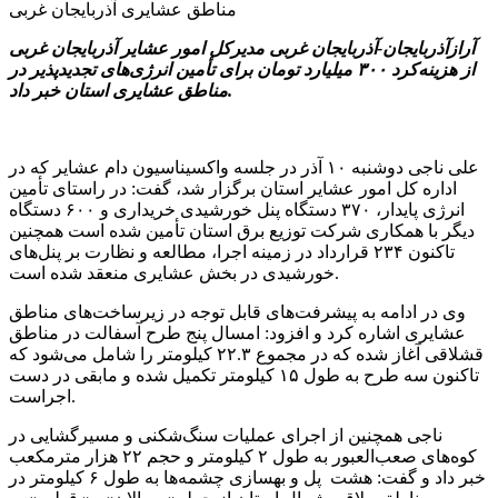
آرازآذربایجان-آذربایجان غربی مدیرکل امور عشایر آذربایجان غربی
از هزینه‌کرد ۳۰۰ میلیارد تومان برای تأمین انرژی‌های تجدیدپذیر در
مناطق عشایری استان خبر داد.
علی ناجی دوشنبه ۱۰ آذر در جلسه واکسیناسیون دام عشایر که در
اداره کل امور عشایر استان برگزار شد، گفت: در راستای تأمین
انرژی پایدار، ۳۷۰ دستگاه پنل خورشیدی خریداری و ۶۰۰ دستگاه
دیگر با همکاری شرکت توزیع برق استان تأمین شده است همچنین
تاکنون ۲۳۴ قرارداد در زمینه اجرا، مطالعه و نظارت بر پنل‌های
خورشیدی در بخش عشایری منعقد شده است.
وی در ادامه به پیشرفت‌های قابل توجه در زیرساخت‌های مناطق
عشایری اشاره کرد و افزود: امسال پنج طرح آسفالت در مناطق
قشلاقی آغاز شده که در مجموع ۲۲.۳ کیلومتر را شامل می‌شود که
تاکنون سه طرح به طول ۱۵ کیلومتر تکمیل شده و مابقی در دست
اجراست.
ناجی همچنین از اجرای عملیات سنگ‌شکنی و مسیرگشایی در
کوه‌های صعب‌العبور به طول ۲ کیلومتر و حجم ۲۲ هزار مترمکعب
خبر داد و گفت: هشت پل و بهسازی چشمه‌ها به طول ۶ کیلومتر در