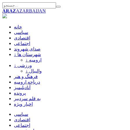
ARAZ
AZARBAIJAN
خانه
سیاسی
اقتصادی
اجتماعی
صدای شهروند
↓ شهرستان ها
↓ ارومیه
↓ ورزشی
↓ والیبال
فرهنگ و هنر
دریاچه ارومیه
آنادیلیمیز
پرونده
به قلم سردبیر
اخبار ویژه
سیاسی
اقتصادی
اجتماعی