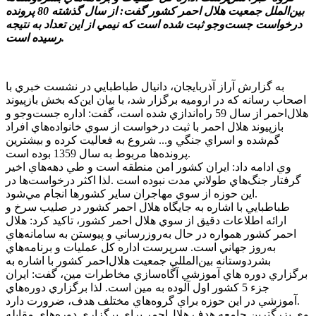
بين‌الملل جمعيت هلال احمر کشور گفت: از سال گذشته 80 پرونده
درخواست جست‌وجو ثبت شده است که نيمي از اين تعداد به نتيجه
رسيده است.
به گزارش آراز آذربايجان، دانيال طباطبايي در نشست خبري با
اصحاب رسانه که در اروميه برگزار شد، با بيان اين‌که بخش بازپيوند
هلال‌احمر از سال 59 راه‌اندازي شده است، گفت: اداره جست‌وجو و
بازپيوند هلال احمر با ثبت درخواست از سوي خانواده‌هاي افراد
گم‌شده و اسراي جنگي و... شروع به فعاليت کرده و بيشترين
پرونده‌ها مربوط به سال 1359 بوده است.
وي ادامه داد: ايران کشور امن منطقه است و طي دهه‌هاي اخير
گرفتار جنگ‌هاي طولاني مدت نبوده است .لذا اکثر درخواست‌ها در
اين حوزه از سوي مهاجران ساير کشورها انجام مي‌شود.
طباطبايي با اشاره به جايگاه هلال احمر کشور در صليب سرخ و
ارائه اطلاعات دقيق از سوي هلال احمر کشور، تاکيد کرد: هلال
احمر کشور همواره در حال به‌روزرساني و پيوستن به سامانه‌هاي
به‌روز جهاني است. سرپرست اداره کل عمليات و برنامه‌هاي
بشردوستانه بين‌المللي جمعيت هلال‌احمر کشور با اشاره به
برگزاري دوره هاي آموزشي آگاه‌سازي مخاطرات مين، گفت: ايران
جزء 5 کشور اول آلوده به مين است. لذا برگزاري دوره‌هاي
آموزشي در اين حوزه براي گروه‌هاي مختلف هدف، ضرورت دارد.
وي بزرگترين جامعه هدف هلال‌احمر براي برگزاري دوره‌هاي مقابله