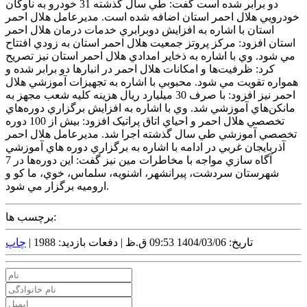
دو برابر شده است گفت: طي سال گذشته 31 خودرو به ناوگان
خودرويي هلال احمر استان اضافه شده است. مديرعامل هلال احمر
استان با اشاره به افزايش دوبرابري خدمات درمان هلال احمر
استان افزود: مرکز پروتز جمعيت هلال احمر استان به زودي افتتاح
مي شود. وي با اشاره به ذخاير امدادي هلال احمر استان نيز تصريح
کرد: ظرفيت‌ها و امکانات هلال احمر در انبارها دو برابر شده و
همواره تقويت مي شود. محبوبي با اشاره به تجهيزات آموزشي هلال
احمر نيز افزود: با صرف 30 ميليارد ريال هزينه کليه شعب مجهز به
مانکن‌هاي آموزشي شد. وي با اشاره به افزايش برگزاري دوره‌هاي
تخصصي هلال احمر و احياي اتاق پراتيک افزود: بيش از 100 دوره
تخصصي آموزشي طي سال گذشته اجرا شد. مديرعامل هلال احمر
آذربايجان غربي در ادامه با اشاره به برگزاري دوره هاي آموزشي
آگاه سازي مواجه با مخاطرات مين نيز گفت: اين دوره‌ها در 7
شهرستان سردشت، پيرانشهر، اشنويه، سلماس، خوي، ما کو و
اروميه برگزار مي شود.
برچسب ها:
تاریخ: 1404/03/06 09:53 ق.ظ |
دفعات بازدید: 1988 |
چاپ