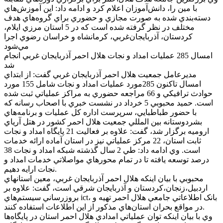
با مين را، دانش‌آموزان اعلام کرد و ادامه داد: اين آموزش‌هاي
دسته‌بندي شده به صورت مجازي و حضوري براي گروه‌هاي هدف
مختلف در نظر گرفته شده است که در 5 استان مرزي ايلام،
کردستان، آذربايجان‌غربي، کرمانشاه و خراسان رضوي اجرا
مي‌شود
امسال 285 عمليات امداد و نجات هلال احمر آذربايجان غربي انجام
شد
مديرعامل جمعيت هلال احمر آذربايجان غربي گفت: از ابتداي
امسال تاکنون 285مورد عمليات امداد و نجات شامل 155 مورد
حوادث ترافيکي و 66 مراجعه حضوري به مراکز عملياتي ثبت شده
است. حميد محبوبي 5 خرداد در نشست خبري با اصحاب رسانه که
با حضور طباطبايي، سرپرست اداره کل عمليات و برنامه‌هاي
بشردوستانه بين المللي جمعيت هلال احمر کشور در هتل آرياي
اروميه برگزار شد، گفت: علاوه بر فعاليت 21 پايگاه امداد و نجات
ثابت استان، 22 مرکز عملياتي نيز در استان آماده ارائه خدمات
است. وي ادامه داد: طي 2 سال گذشته شبکه امداد و نجات 38
درصد توسعه يافته تا در تمام محورهاي مواصلاتي خدمات امداد و
نجات ارايه دهيم.
محبوبي با بيان اينکه هلال احمر آذربايجان غربي، معين استانهاي
اردبيل،زنجان،کردستان و آذربايجان شرقي است، گفت: علاوه بر
بروزرساني سيستم‌هاي ict، بانک اطلاعاتي جامعي هلال احمر تهيه و
در مواقع بحران استان‌هاي مذکور از اين اطلاعات استفاده کنند.
وي با بيان اينکه توان عملياتي امدادي هلال احمر استان در پايگاه‌ها