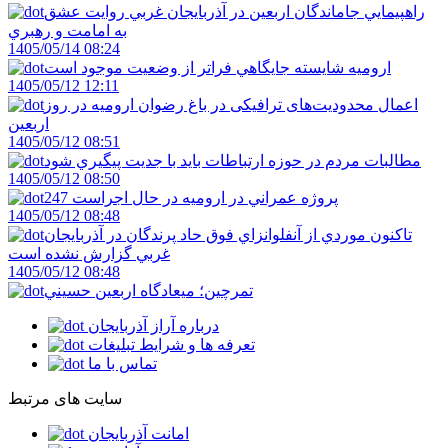
راهپيمايي جاماندگان اربعين در آذربايجان غربي روايت عشق
به امامت و رهبري
1405/05/14 08:24
اروميه شايسته جايگاهي فراتر از وضعيت موجود است
1405/05/12 12:11
اعمال محدودیت‌های ترافیکی در باغ رضوان ارومیه در روز
اربعین
1405/05/12 08:51
مطالبات مردم در حوزه ارتباطات بايد با جديت پيگيري شود
1405/05/12 08:50
247 پروژه عمراني در اروميه در حال اجراست
1405/05/12 08:48
تاکنون موردي از آنفلوانزاي فوق حاد پرندگان در آذربايجان
غربي گزارش نشده است
1405/05/12 08:48
تمرچين؛ ميعادگاه اربعين حسيني
درباره آراز آذربایجان
تعرفه ها و شرایط تبلیغات
تماس با ما
سایت های مرتبط
امانت آذربایجان