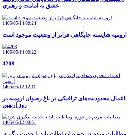
عشق به امامت و رهبري
1405/05/14 08:24
اروميه شايسته جايگاهي فراتر از وضعيت موجود است
1405/05/14 08:22
4208
1405/05/12 12:11
اعمال محدودیت‌های ترافیکی در باغ رضوان ارومیه در
روز اربعین
1405/05/12 08:51
مطالبات مردم در حوزه ارتباطات بايد با جديت پيگيري