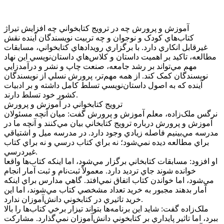
آموزش و پرورش چه در ترويج کتابخواني چه افزايش تيراژ
کتاب‌هاي کودک و نوجوان و چه تربيت نويسندگان آينده نقش
غيرقابل انکاري دارد. با برگزاري رويدادهاي کتابخواني، مسابقات
مطالعه، تاکيد بر اهميت داستان و کلاس‌هاي داستان‌نويسي اين نهاد
مهم مي‌تواند بر رشد جامعه، صنعت چاپ و نشر و درآمدزايي
نويسندگان کمک کند. از همه مهم‌تر، پرورش نسلي از نويسندگان
آينده که به اصول داستان‌نويسي تسلط کامل داشته و بر ادبيات
کشور خود تسلط دارند.
ترويج کتابخواني در آموزش و پرورش
نرگس ملک‌زاده، معلم آموزش و پرورش گفت: ميان آنچه مسئولان
آموزش و پرورش درباره ترويج کتابخاني بيان مي‌کنند و آنچه ما در
مدرسه مي‌بينيم فاصله زيادي وجود دارد. در مدرسه ميل و اشتياقي
براي مطالعه ديده نمي‌شود؛ نه براي کتاب درسي و نه براي کتاب
غيردرسي.
او افزود: مسابقات کتابخاني برگزار مي‌شود، اما اينکه کتاب‌ها واقعا
خوانده شوند جاي ترديد دارد. معمولاً ثبت‌نام و ثبت آمار انجام
مي‌شود، اما خواندن کتاب اتفاق نمي‌افتد. گاهي مدارس براي اينکه
آمار بدهند مجبور به خريد تعداد مشخصي کتاب مي‌شوند، اما اين
خريد تاثيري در کتابخوني دانش‌آموزان ندارد.
ملک‌زاده گفت: شايد اين برنامه‌ها بتواند تيزار برخي کتاب‌ها را بالا
ببرد، اما تاثير پايداري بر کتابخوني دانش‌آموزان نمي‌گذارد. مشارکت