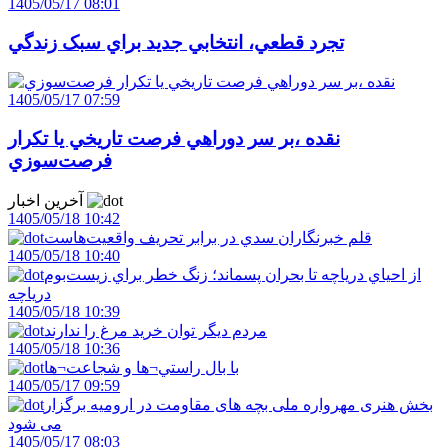
1405/05/17 08:01
تجرد قطعي، انتخابي جديد براي سبک زندگي
1405/05/17 07:59
نقده ،بر سر دوراهي فرصت تاريخي يا تکرار
فرصت‌سوزي
آخرین اخبار
1405/05/18 10:42
قلم خبرنگاران سدي در برابر تحريف واقعيت‌هاست
1405/05/18 10:40
از احياي درياچه تا بحران پسماند؛ زنگ خطر براي زيست‌بوم
درياچه
1405/05/18 10:39
مردم ديگر توان خريد مرغ را ندارند
1405/05/18 10:36
با بال راستي¬ها و شجاعت¬ها
1405/05/17 09:59
بخش هنری مهرواره ملی بچه های مقاومت در ارومیه برگزار
می شود
1405/05/17 08:03