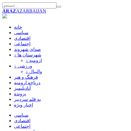
ARAZ
AZARBAIJAN
خانه
سیاسی
اقتصادی
اجتماعی
صدای شهروند
↓ شهرستان ها
↓ ارومیه
↓ ورزشی
↓ والیبال
فرهنگ و هنر
دریاچه ارومیه
آنادیلیمیز
پرونده
به قلم سردبیر
اخبار ویژه
سیاسی
اقتصادی
اجتماعی