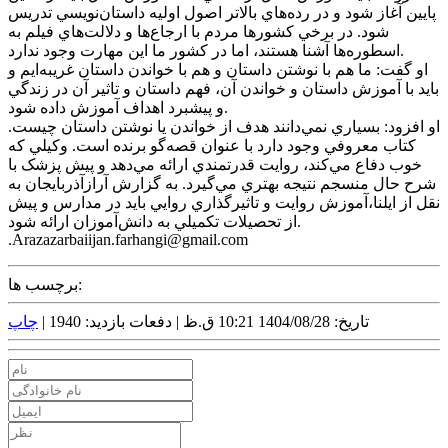
پايين آغاز شود و در رده‌هاي بالاتر اصول اوليه داستان‌نويسي تدريس
شود. در برخي کشورها مردم با ارجاع‌ها و دلالت‌هاي فيلم به
اسطوره‌ها آشنا هستند، اما در کشور ما اين مهارت وجود ندارد.
او گفت: ما هم با نوشتن داستان و هم با خواندن داستان غريبه‌ايم و
بايد با آموزش داستان و خواندن آن، فهم داستان و تاثير آن در زندگي
و پيشبرد اهداف آموزش داده شود.
او افزود: بسياري نمي‌دانند هدف از خواندن يا نوشتن داستان چيست.
کتاب معروفي وجود دارد با عنوان قصه‌گو برنده است. وکيلي که
خوب دفاع مي‌کند، روايت قدرتمندي ارائه مي‌دهد و پيش پزشک با
شرح حال منسجم نتيجه بهتري مي‌گيرد. به گزارش آرازآذربايجان به
نقل از ايلنا،آموزش روايت و تاثيرگذاري روايي بايد در مدارس و پيش
از تحصيلات تکميلي به دانش‌آموزان ارائه شود.
.Arazazarbaiijan.farhangi@gmail.com
برچسب ها:
تاریخ: 1404/08/28 10:21 ق.ظ |
دفعات بازدید: 1940 |
چاپ