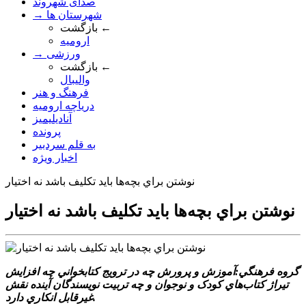
صدای شهروند
→ شهرستان ها
بازگشت ←
ارومیه
→ ورزشی
بازگشت ←
والیبال
فرهنگ و هنر
دریاچه ارومیه
آنادیلیمیز
پرونده
به قلم سردبیر
اخبار ویژه
نوشتن براي بچه‌ها بايد تکليف باشد نه اختيار
نوشتن براي بچه‌ها بايد تکليف باشد نه اختيار
گروه فرهنگي:آموزش و پرورش چه در ترويج کتابخواني چه افزايش
تيراژ کتاب‌هاي کودک و نوجوان و چه تربيت نويسندگان آينده نقش
غيرقابل انکاري دارد.