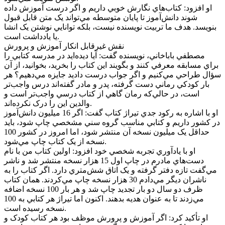
او افزود: کتاب‌هاي نگارش خوبي داريم و اگر درست آموزش داده
شوند دانش‌آموز تا پايان متوسطه مي‌تواند يک متن قابل قبول
بنويسد. هدف ما تربيت نويسنده نيست، بلکه توانايي نوشتن يک انشا
يا يادداشت است.
نقش غيرقابل انکار آموزش و پرورش
مصطفي باباخاني، نويسنده گفت: آيا ديده‌ايد در مدرسه کتابي را
براي مسابقه معرفي کنند و بگويند اين کتاب را بخريد، بخوانيد، از آن
سؤال طراحي مي‌کنيم و اگر جواب درست داديد جايزه مي‌دهيم؟ هر
بار کودکي رماني دست گرفته، پدر و مادر گفته‌اند درس واجب‌تر
است، در حالي‌که رمان گاهي از کتاب درسي واجب‌تر است و
والدين اين را درک نکرده‌اند.
او با اشاره به رکود جدي تيراژ کتاب گفت: اگر 16 ميليون دانش‌آموز
در کشور داريم و کتابي مناسب گروه سني مشخصي چاپ شود، بايد
حداقل يک ميليون نسخه آن منتشر شود، اما امروز در کشور 100
نسخه از يک کتاب چاپ مي‌شود.
او با يادآوري تجربه شخصي خود افزود: اولين کتاب من با نام
دست‌هاي مادرم در چاپ اول 15 هزار نسخه منتشر شد و ناشر
مي‌گفت تازه دفتر گرفته و يک اتاق شش‌متري دارد. اگر کتاب را به
ناشران ديگر مي‌دادم 30 هزار نسخه چاپ مي‌کردند. همان کتاب
ظرف دو سال دو بار تجديد چاپ شد و هر بار 100 نسخه اضافه
مي‌زدند تا به عنوان هديه بدهند. اکنون اما تيراژ هر کتابي به 100
نسخه رسيده است.
او تأکيد کرد: اگر آموزش و پرورش موظف بود هر کتاب کودک و