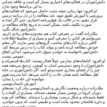
دانش‌آموزان در فعاليت‌هاي اختياري بسيار کم است و علاقه چنداني
به اين برنامه‌ها وجود ندارد.
او افزود: تنها زماني نتيجه مثبت حاصل مي‌شود که فعاليت‌هاي
پرورشي با آموزش تلفيق شود. بايد مطالعه را در دل برنامه درسي
قرار دهيم، نه در قالب يک فوق‌برنامه اختياري. حتي اگر ابتدا به
صورت تکليف باشد، ممکن است به تدريج علاقه مطالعه در
دانش‌آموز شکل بگيرد.
ملک‌زاده گفت: در معرفي کتاب هم محدوديت‌هاي زيادي داريم.
نمي‌توانيم هر کتابي را معرفي کنيم و بسياري از معلم‌ها اطلاعات
کافي درباره کتاب‌هاي مناسب گروه‌هاي سني ندارند. اگر معلم
خودش مطالعه کرده باشد و بتواند کتاب را به درس مرتبط کند،
دانش‌آموز ناخواسته به خواندن سوق داده مي‌شود، اما اين اتفاق
عمومي نيست.
او افزود: کتابخانه‌هاي مدارس عملاً فعال نيستند. کتاب‌ها قديمي‌اند و
دانش‌آموزان با وجود دسترسي آسان به گوشي، ترجيح مي‌دهند همه
چيز را از فضاي مجازي جست‌وجو کنند. اگر دانش‌آموزي در خانه
اهل مطالعه باشد همان عادت را ادامه مي‌دهد، اما مدرسه هنوز
نتوانسته اين عادت را بسازد.
آموزش داستان‌نويسي
ملک‌زاده درباره وضعيت نگارش و داستان‌نويسي بيان کرد: بچه‌هاي
دوران کرونا در نوشتن بسيار ضعيف شده‌اند. بسياري از کلمات را
فقط شنيده‌اند و شکل درست نوشتاري را نديده‌اند. مطالعه کم بوده
و دايره لغاتشان محدود مانده است و طبيعي است که بدون خواندن،
نوشتن تقويت نمي‌شود.