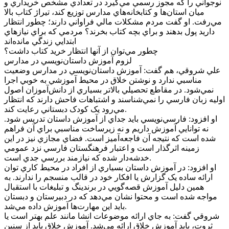
نوجواني را که مجوز رسمي مي‌گيرد در تعدادي مشخص خريداري و
ميان استان‌ها و کتابخانه‌هاي مدارس توزيع کند، تيراژ کتاب بالا
مي‌رفت. او گفت مردم مشکلات مالي فراواني دارند؛ چطور انتظار
داريد پول بدهند و براي بچه کتاب بخرند؟ مردمي که براي نيازهاي
ابتدايي زندگي مانده‌اند
چطور مي‌توان از آنها انتظار خريد کتاب داشت؟
لزوم آموزش داستان‌نويسي در مدارس
علي شروقي، هم گفت: آموزش داستان‌نويسي در مدارس وضعيت
مناسبي ندارد و نوشتن خلاق در محيط آموزشي به خوبي اجرا
نمي‌شود. در مقاطع تحصيلي بالاتر بسياري از دانش‌آموزان اصول
اوليه زبان فارسي را نمي‌شناسند و اشتباهات فاحش دارند که انتظار
مي‌رود يک کودک دبستاني رعايت کند.
او افزود: فارسي‌نويسي بايد جداي از آموزش داستان تدريس شود.
نه توانايي آموزش داريم و نه زيرساخت مناسبي براي آن فراهم
شده است که نتيجه آن فاجعه‌آميز است. فضاي مجازي نيز در اين
زمينه اثرگذار است و اعتبار فرهنگستان فارسي نزد عمومي
خدشه‌دار شده که نيازمند بررسي جدي است.
او افزود: در آموزش داستان بسياري از افراد در محيط کاري توان
ارائه ساده يک گزارش يا افکار خود در قالب منسجم را ندارند. به
همين دليل آموزش قصه‌گويي در برندينگ و تبليغات با استقبال
مواجه شده است و محتوا نشان مي‌دهد که در دبيرستان و دبستان
بايد اين مهارت‌ها آموزش داده مي‌شد.
شروقي گفت: به جاي ارائه موضوعات انشا مانند علم بهتر است يا
ثروت، بايد آموزش خلاق ارائه مي‌شد. آموزش خلاق بايد از سنين