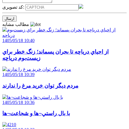
کد تصویری:
مطالب مشابه
1405/05/18 10:40
از احياي درياچه تا بحران پسماند؛ زنگ خطر براي
زيست‌بوم درياچه
1405/05/18 10:39
مردم ديگر توان خريد مرغ را ندارند
1405/05/18 10:36
با بال راستي¬ها و شجاعت¬ها