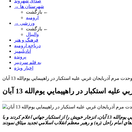
صدای شهروند
→ شهرستان ها
بازگشت ←
ارومیه
→ ورزشی
بازگشت ←
والیبال
فرهنگ و هنر
دریاچه ارومیه
آنادیلیمیز
پرونده
به قلم سردبیر
اخبار ویژه
دت مرم آذربايجان غربي عليه استکبار در راهپيمايي يوم‌الله 13 آبان
ه استکبار در راهپيمايي يوم‌الله 13 آبان
گروه گزارش: هم‌زمان با سراسر کشور، مردم ولايت‌مدار استان آذربايجان غربي در شهرستان‌هاي مختلف با حضور گسترده خود در راهپيمايي يوم‌الله 13 آبان، انزجار خويش را از استکبار جهاني اعلام کردند و با