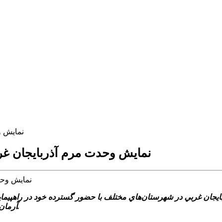
نمايش وح
نمايش وحدت مرم آذربايجان غربي علي
آرمان‌هاي امام راحل (ره) و رهبر معظم انقلاب اسلامي تجديد ميثاق نمودند.