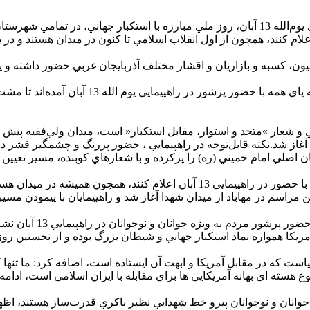
ايجان غربي آمده‌اند که با حضور در راهپيمايي 13 آبان اعلام کنند، همچون از اول انقلاب اسلامي تا
يون، کسبه و بازاريان و اقشار مختلف آذربايجان غربي حضور داشته و ي
مردم، مسئولان، پير و جوان، دانشجو و دانش آم
 و شعار »متحد و استوار، مقابل استکبار« است، ميدان ولي‌فقيه پي
غاز شد.نکته قابل‌توجه در راهپيمايي ، حضور پررنگ و چشمگير قشر دان
دانش‌آموزان و دانشجويان و قشر‌هاي مختلف مردم مهاباد آمده‌اند تا با حضور در را
راهپيمايي 13 آبان در اروميه افزود: آمريکا همواره نماد استکبار جهاني و شيطان بزرگ ب
ته اي بهانه آمريکايي ها براي مقابله با ايران اسلامي است، ادامه دا
مين جوانان و نوجوانان پيرو خط شهدايي نظير باکري قدرت‌ساز هستند، 