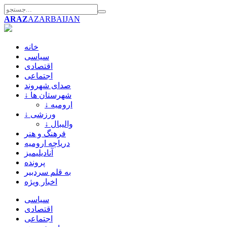
ARAZ
AZARBAIJAN
خانه
سیاسی
اقتصادی
اجتماعی
صدای شهروند
↓ شهرستان ها
↓ ارومیه
↓ ورزشی
↓ والیبال
فرهنگ و هنر
دریاچه ارومیه
آنادیلیمیز
پرونده
به قلم سردبیر
اخبار ویژه
سیاسی
اقتصادی
اجتماعی