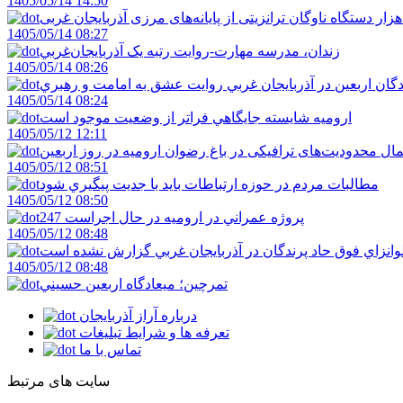
1405/05/14 14:50
1405/05/14 08:27
زندان، مدرسه مهارت-روايت رتبه يک آذربايجان‌غربي
1405/05/14 08:26
دگان اربعين در آذربايجان غربي روايت عشق به امامت و رهبري
1405/05/14 08:24
اروميه شايسته جايگاهي فراتر از وضعيت موجود است
1405/05/12 12:11
ال محدودیت‌های ترافیکی در باغ رضوان ارومیه در روز اربعین
1405/05/12 08:51
مطالبات مردم در حوزه ارتباطات بايد با جديت پيگيري شود
1405/05/12 08:50
247 پروژه عمراني در اروميه در حال اجراست
1405/05/12 08:48
لوانزاي فوق حاد پرندگان در آذربايجان غربي گزارش نشده است
1405/05/12 08:48
تمرچين؛ ميعادگاه اربعين حسيني
درباره آراز آذربایجان
تعرفه ها و شرایط تبلیغات
تماس با ما
سایت های مرتبط