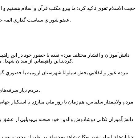
حجت الاسلام تقوي تاکيد کرد: ما پيرو مکتب قرآن و اسلام هستيم و اس
عضو شوراي سياست گذاري ائمه جمعه کشور قدرت نظامي ايران را از جمله قدرت‌هاي بي نظير در دنيا دانست و افزود: اسراييل جنايتکار طعم موشک‌هاي ملت ايران را چشيد.
دانش‌آموزان و اقشار مختلف مردم نقده با حضور خود در اين راهپيم
کردند.اين راهپيمايي از ميدان شهدا، محل شهادت اولين شهيد تقديمي به انقلاب در شهرستان نقده، آغاز شد و در طول خيابان امام تا ميدان امام و مقابل فرمانداري به پايان رسيد.
مردم ديار سرفه‌هاي مقدس با حضور پرشور در راهپيمايي يوم‌الله 13 آبان، وفاداري خود را به آرمان‌هاي انقلاب اسلامي و مقام معظم رهبري به نمايش گذاشتند.
مردم ولايتمدار سلماس، هم‌زمان با روز ملي مبارزه با استکبار جهاني
دانش‌آموزان تکابي دوشادوش والدين خود صحنه بي‌بديليي از عشق به
خيابان‌هاي اصلي شهر بوکان شاهد صحنه‌اي بي‌نظير از وحدت، بصيرت 