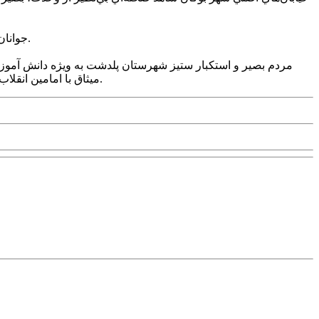
جوانان و دانش‌آموزان شهرستان اشنويه پيشتاز راهپيمايي يوم‌الله 13 آبان شدند و با حضور پرشور خود، انزجار خود را از استکبار جهاني اعلام کردند.
ميثاق با امامين انقلاب و شهداي گرانقدر انقلاب اسلامي. حمايت کامل خود را از ايستادگي و پايمردي جبهه مقاومت بويژه مردم مظلوم و قهرمان غزه اعلام کردند.