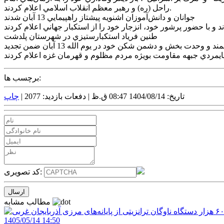
راحل (ره) و رهبر معظم انقلاب اسلامي اعلام کردند.
جوانان و دانش‌آموزان اشنويه پيشتاز راهپيمايي 13 آبان شدند
طنين فرياد استکبارستيزي در شهرستان پلدشت
مردم بصير و استکبار ستيز شهرستان پلدشت به ويژه دانش آموزان و دانشجويان. اين پيشگامان گام دوم انقلاب اسلامي با حضور شکوهمند و وحدت بخش و دشمن شکن خود در يوم الله 13 آبان ضمن تجديد
برچسب ها:
تاریخ: 1404/08/14 08:47 ق.ظ |
دفعات بازدید: 2077 |
چاپ
کد تصویری:
مطالب مشابه
1405/05/14 14:50