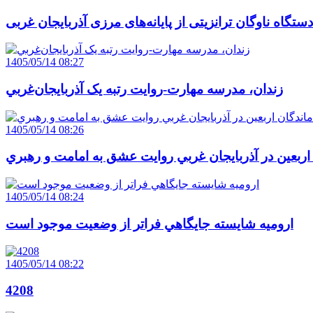
1405/05/14 08:27
زندان، مدرسه مهارت-روايت رتبه يک آذربايجان‌غربي
1405/05/14 08:26
 اربعين در آذربايجان غربي روايت عشق به امامت و رهبري
1405/05/14 08:24
اروميه شايسته جايگاهي فراتر از وضعيت موجود است
1405/05/14 08:22
4208