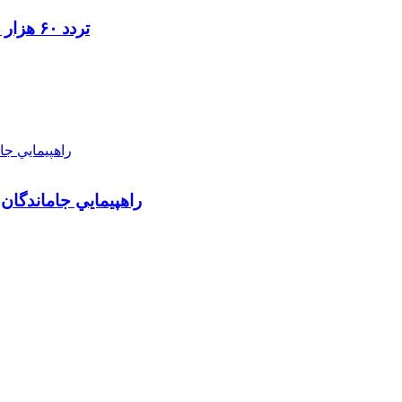
تردد ۶۰ هزار دستگاه ناوگان ترانزیتی از پایانه‌های مرزی آذربایجان ‌غربی
راهپيمايي جاماندگان