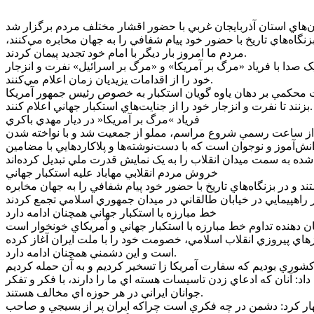
 کنون در ميدان هستند و در بزنگاه‌هاي تاريخ با حضور خود پيام شفافي را به جهان مخابره مي‌کنند،
مردم ما امروز بار ديگر با امام خود تجديد پيمان کردند.
ک صدا با فرياد «مرگ بر آمريکا» و «مرگ بر اسرائيل» نفرت و انزجار
خود را از اقدامات يزيديان زمان اعلام مي‌کنند.
وز شيعه و سني پا به پاي همه با حضور پرشور در راهپيمايي يوم الله 13 آبان آمده‌اند تا مشت محکمي بر دهان ياوه گويان استکبار به خصوص رئيس جمهور آمريکا
بزنند تا نفرت و انزجار خود را از جنايت‌هاي استکبار جهاني اعلام کنند.
فرياد »مرگ بر آمريکا« در ديار مهدي باکري
ش از ساعت رسمي شروع مراسم، مملو از جمعيت شد و با نواخته شدن
ش‌آموز و نوجوان است که با دست‌نوشته‌ها و پلاکارد‌هايي با مضامين
خروش مردم انقلابي مهاباد عليه استکبار جهاني
هپيمايي 13 آبان اعلام کنند، همچون هميشه در ميدان هستند و در بزنگاه‌هاي تاريخ با حضور خود پيام شفافي را به جهان مخابره
خط مبارزه با استکبار جهاني همچنان ادامه دارد
وده و از نخستين روزهاي پيروزي انقلاب اسلامي، خصومت خود را با ملت ايران آغاز کرده
است و اين دشمني همچنان ادامه دارد.
د: آنان که ادعاي زدن تاسيسات هسته اي ما را دارند، با فکر و تفکر
جوانان ايراني در هر حوزه اي مخالف هستند.
اظهار کرد: دشمن در چه فکري است چراکه ايران پر از بسيجي و صاحب