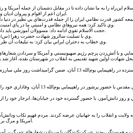
لام اين‌راه را به ما نشان داده تا در مقابل دشمنان از جمله آمريکا 
ايران اعم از اقوام و پيروان اديان و مذاهب گفت: ما وحدت را از قرآن کريم گرفته و آن را حفظ مي‌کنيم.
وي تاکيد کرد: همه نيروهاي نظامي و امنيتي ما در پاي امنيت و اقتدار ايران اسلامي ايستاده‌اند و ملت نيز پشتيبان اصلي آنان است.
حجت الاسلام تقوي ادامه داد: مسوولان آموزشي بايد دانش آموزان را با استکبار، دشمن و شيطان و شاخصه‌هاي آن آشنا کنند.
وي با تسليت سالروز شهادت حضرت زهرا (س) اظهار کرد: بي‌حجابي امروز نوعي مبارزه و دهان کجي با انقلاب است.
وي خطاب به دختران ايراني بيان کرد: به تبليغات آن طرفي آبي ها توجه نکنيد چراکه هيچ خانه اي امن تر از خانه فاطمه نيست.
ايي و با آتش‌زدن پرچم رژيم صهيونيستي و آمريکا و سردادن شعار‌هاي ک
مردم غيور و انقلابي بخش سيلوانا شهرستان اروميه با حضوري گسترده در راهپ
 و روز دانش‌آموز، با حضور گسترده خود در خيابان‌ها، انزجار خود را از
 ولايت و انقلاب را به جهانيان عرضه کردند. مردم فهيم تکاب ودانش‌
آمريکا و مرگ بر اسرائيل انزجار قلبي خود را از اين دو شيطان کودک کش ابراز داشتند.
و همبستگي بودند. شرکت‌کنندگان با سردادن شعارهاي »مرگ بر آمريکا«