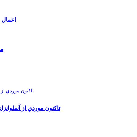
اعمال م
مط
تاکنون موردي از آنفلوانز