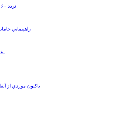
تردد ۶۰ هزار دستگاه ناوگان ترانزیتی از پایانه‌های مرزی آذربایجان ‌غربی
راهپيمايي جامان
اعم
تاکنون موردي از آنف