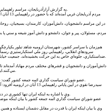
به گزارش آرازآذربايجان، مراسم راهپيمايي يوم‌الله 13 آبان، روز ملي مبارزه با استکبار جهاني، در تمامي شهرستان‌هاي استان آذربايجان غربي با حضور اقشار مختلف مردم برگزار شد.
مردم آذرب
در اين مراسم دانشجويان، دانش‌آموزان، کارمندان، بسيجيان، روحان
هم‌زمان با سراسر کشور، شهرستان اروميه شاهد تبلور يکپارچگي
سرودهاي انقلابي، راهپيمايي روز ملي استکبارستيزي رسماً آ
ضداستکباري، جلوه‌اي خاص به اين حرکت بخشيده‌اند، جمعيت خيابان اصلي امام خميني (ره) را پرکرده و با شعارهاي کوبنده، مسير تعيين شده به سمت ميدان انقلاب را به يک نمايش قدرت ملي تبديل کرده‌اند.
مي‌کنند.اين مراسم در مهاباد از ميدان شهدا آغاز شد و راهپيمايان با پيمودن مسير راهپيمايي در خيابان طالقاني در ميدان جمهوري اسلامي تجمع کردند.
عضو شوراي سياست گذاري ائمه جمعه کشور گفت: حضور پرشور مردم به ويژه جوانان و نوجوانان در راهپيمايي 13 آبان نشان دهنده تداوم خط مبارزه با استکبار جهاني و آمريکاي خونخوار است.
سيدرضا تقوي در آيين پاياني 
وي با اشاره به اينکه ايران تنها کشوري در دنياست که در مقابل آمريکا و ابهت آن ايستاده است، اضافه کرد: ما تنها کشوري بوديم که سفارت آمريکا زا تسخير کرديم و به آن حمله کرديم.
عضو شوراي سياست گذاري ائمه جمعه کشور با بيان اينکه موضوع هس
وي با بيان اينکه ايران با قدرت در مقابل دشمنان ايستاده و ه