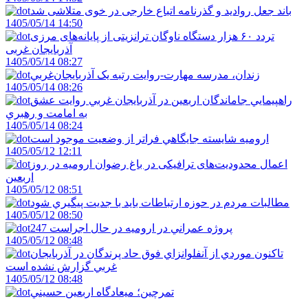
باند جعل روادید و گذرنامه اتباع خارجی در خوی متلاشی شد
1405/05/14 14:50
تردد ۶۰ هزار دستگاه ناوگان ترانزیتی از پایانه‌های مرزی
آذربایجان ‌غربی
1405/05/14 08:27
زندان، مدرسه مهارت-روايت رتبه يک آذربايجان‌غربي
1405/05/14 08:26
راهپيمايي جاماندگان اربعين در آذربايجان غربي روايت عشق
به امامت و رهبري
1405/05/14 08:24
اروميه شايسته جايگاهي فراتر از وضعيت موجود است
1405/05/12 12:11
اعمال محدودیت‌های ترافیکی در باغ رضوان ارومیه در روز
اربعین
1405/05/12 08:51
مطالبات مردم در حوزه ارتباطات بايد با جديت پيگيري شود
1405/05/12 08:50
247 پروژه عمراني در اروميه در حال اجراست
1405/05/12 08:48
تاکنون موردي از آنفلوانزاي فوق حاد پرندگان در آذربايجان
غربي گزارش نشده است
1405/05/12 08:48
تمرچين؛ ميعادگاه اربعين حسيني