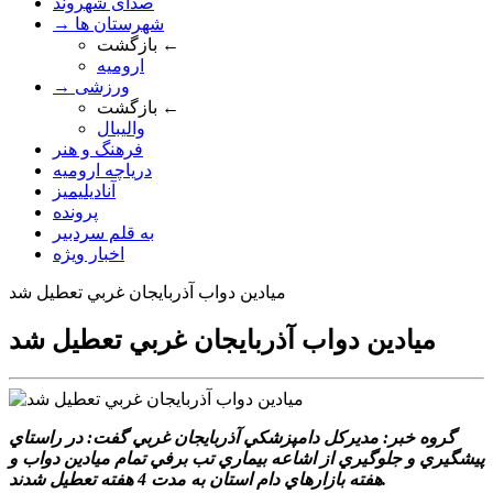
صدای شهروند
→ شهرستان ها
بازگشت ←
ارومیه
→ ورزشی
بازگشت ←
والیبال
فرهنگ و هنر
دریاچه ارومیه
آنادیلیمیز
پرونده
به قلم سردبیر
اخبار ویژه
ميادين دواب آذربايجان غربي تعطيل شد
ميادين دواب آذربايجان غربي تعطيل شد
گروه خبر: مديرکل دامپزشکي آذربايجان غربي گفت: در راستاي
پيشگيري و جلوگيري از اشاعه بيماري تب برفي تمام ميادين دواب و
هفته بازارهاي دام استان به مدت 4 هفته تعطيل شدند.