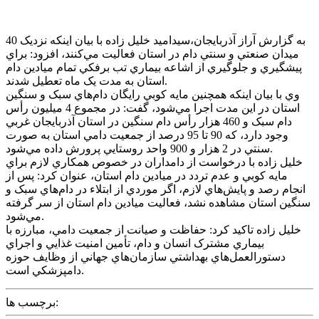
به گزارش آراز آذربايجان،سيداميد خليل زاده با بيان اينکه نزديک 40
ميدان صنعتي و سنتي دام در استان فعاليت مي‌کنند، افزود: براي
پيشگيري و جلوگيري از اشاعه بيماري تب برفکي تمام ميادين دام
استان به مدت يک ماه تعطيل شدند.
وي با بيان اينکه همچنين مايه کوبي رايگان دام‌هاي سبک و سنگين
استان در اين مدت اجرا مي‌شود، گفت: در مجموع 4 ميليون رأس
دام سبک و 460 هزار رأس دام سنگين در استان آذربايجان غربي
وجود دارد، که 90 تا 95 درصد از جمعيت دامي استان به صورت
سنتي در 2 هزار و 900 واحد روستايي پرورش داده مي‌شود.
خليل زاده با درخواست از دامداران در خصوص همکاري لازم براي
مايه کوبي و عدم تردد در ميادين دام استان، عنوان کرد: پس از
انجام رصد و پايش‌هاي لازم، اگر موردي از ابتلاء در دام‌هاي سبک و
سنگين استان مشاهده نشد، فعاليت ميادين دام استان از سر گرفته
مي‌شود.
خليل زاده تاکيد کرد: حفاظت و صيانت از جمعيت دامي، مبارزه با
بيماري مشترک انسان و دام، تأمين امنيت غذايي و اجراي
دستورالعمل‌هاي بهداشتي سازمان‌هاي جهاني از وظايف حوزه
دامپزشکي است.
برچسب ها: