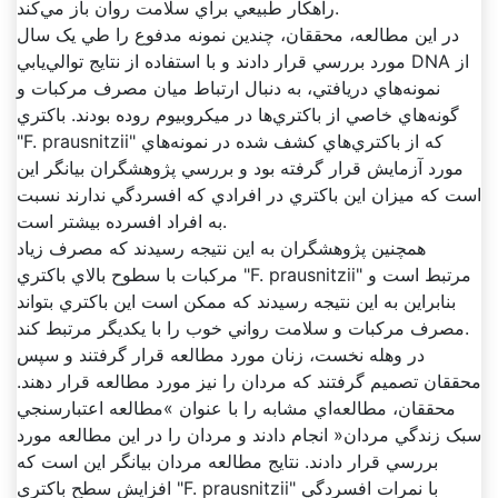
راهکار طبيعي براي سلامت روان باز مي‌کند.
در اين مطالعه، محققان، چندين نمونه مدفوع را طي يک سال
مورد بررسي قرار دادند و با استفاده از نتايج توالي‌يابي DNA از
نمونه‌هاي دريافتي، به دنبال ارتباط ميان مصرف مرکبات و
گونه‌هاي خاصي از باکتري‌ها در ميکروبيوم روده بودند. باکتري
"F. prausnitzii" که از باکتري‌هاي کشف شده در نمونه‌هاي
مورد آزمايش قرار گرفته بود و بررسي پژوهشگران بيانگر اين
است که ميزان اين باکتري در افرادي که افسردگي ندارند نسبت
به افراد افسرده بيشتر است.
همچنين پژوهشگران به اين نتيجه رسيدند که مصرف زياد
مرکبات با سطوح بالاي باکتري "F. prausnitzii" مرتبط است و
بنابراين به اين نتيجه رسيدند که ممکن است اين باکتري بتواند
مصرف مرکبات و سلامت رواني خوب را با يکديگر مرتبط کند.
در وهله نخست، زنان مورد مطالعه قرار گرفتند و سپس
محققان تصميم گرفتند که مردان را نيز مورد مطالعه قرار دهند.
محققان، مطالعه‌اي مشابه را با عنوان »مطالعه اعتبارسنجي
سبک زندگي مردان« انجام دادند و مردان را در اين مطالعه مورد
بررسي قرار دادند. نتايج مطالعه مردان بيانگر اين است که
افزايش سطح باکتري "F. prausnitzii" با نمرات افسردگي