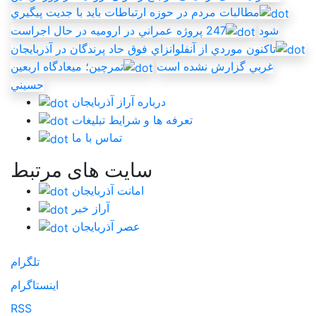
مطالبات مردم در حوزه ارتباطات بايد با جديت پيگيري
شود
247 پروژه عمراني در اروميه در حال اجراست
تاکنون موردي از آنفلوانزاي فوق حاد پرندگان در آذربايجان
غربي گزارش نشده است
تمرچين؛ ميعادگاه اربعين
حسيني
درباره آراز آذربایجان
تعرفه ها و شرایط تبلیغات
تماس با ما
سایت های مرتبط
امانت آذربایجان
آراز خبر
عصر آذربایجان
تلگرام
اینستاگرام
RSS