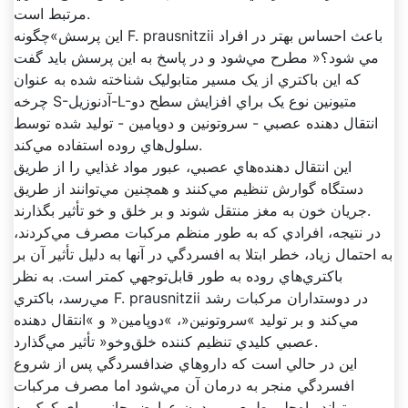
مرتبط است.
اين پرسش»چگونه F. prausnitzii باعث احساس بهتر در افراد
مي شود؟« مطرح مي‌شود و در پاسخ به اين پرسش بايد گفت
که اين باکتري از يک مسير متابوليک شناخته شده به عنوان
چرخه S-آدنوزيل-L-متيونين نوع يک براي افزايش سطح دو
انتقال دهنده عصبي - سروتونين و دوپامين - توليد شده توسط
سلول‌هاي روده استفاده مي‌کند.
اين انتقال دهنده‌هاي عصبي، عبور مواد غذايي را از طريق
دستگاه گوارش تنظيم مي‌کنند و همچنين مي‌توانند از طريق
جريان خون به مغز منتقل شوند و بر خلق و خو تأثير بگذارند.
در نتيجه، افرادي که به طور منظم مرکبات مصرف مي‌کردند،
به احتمال زياد، خطر ابتلا به افسردگي در آنها به دليل تأثير آن بر
باکتري‌هاي روده به طور قابل‌توجهي کمتر است. به نظر
مي‌رسد، باکتري F. prausnitzii در دوستداران مرکبات رشد
مي‌کند و بر توليد »سروتونين«، »دوپامين« و »انتقال دهنده
عصبي کليدي تنظيم کننده خلق‌وخو« تأثير مي‌گذارد.
اين در حالي است که داروهاي ضدافسردگي پس از شروع
افسردگي منجر به درمان آن مي‌شود اما مصرف مرکبات
مي‌تواند راه‌حلي طبيعي و بدون عوارض جانبي براي کمک به