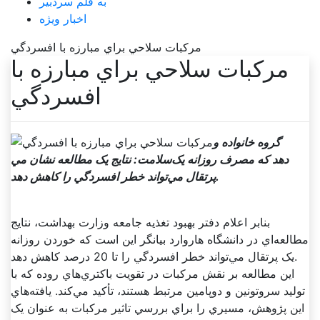
به قلم سردبیر
اخبار ویژه
مرکبات سلاحي براي مبارزه با افسردگي
مرکبات سلاحي براي مبارزه با
افسردگي
گروه خانواده و
سلامت: نتايج يک مطالعه نشان مي‌‎دهد که مصرف روزانه يک
پرتقال مي‌تواند خطر افسردگي را کاهش دهد.
بنابر اعلام دفتر بهبود تغذيه جامعه وزارت بهداشت، نتايج
مطالعه‌اي در دانشگاه هاروارد بيانگر اين است که خوردن روزانه
يک پرتقال مي‌تواند خطر افسردگي را تا 20 درصد کاهش دهد.
اين مطالعه بر نقش مرکبات در تقويت باکتري‌هاي روده که با
توليد سروتونين و دوپامين مرتبط هستند، تأکيد مي‌کند. يافته‌هاي
اين پژوهش، مسيري را براي بررسي تاثير مرکبات به عنوان يک