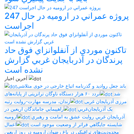
247 پروژه عمراني در اروميه در حال
اجراست
تاکنون موردي از آنفلوانزاي فوق حاد
پرندگان در آذربايجان غربي گزارش
نشده است
آخرین اخبار
باند جعل روادید و گذرنامه اتباع خارجی در خوی متلاشی
شد
تردد ۶۰ هزار دستگاه ناوگان ترانزیتی از پایانه‌های
مرزی آذربایجان ‌غربی
زندان، مدرسه مهارت-روايت رتبه
يک آذربايجان‌غربي
راهپيمايي جاماندگان اربعين در
آذربايجان غربي روايت عشق به امامت و رهبري
اروميه
شايسته جايگاهي فراتر از وضعيت موجود است
اعمال
محدودیت‌های ترافیکی در باغ رضوان ارومیه در روز اربعین