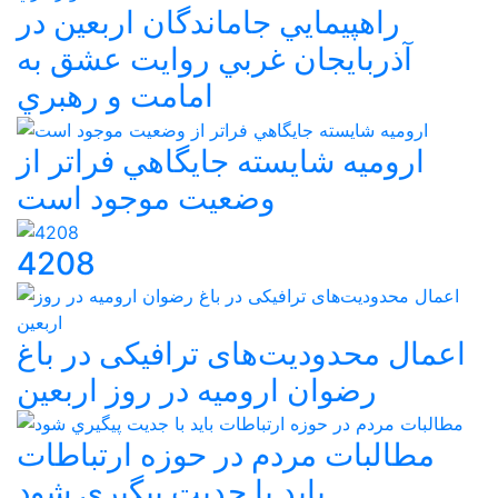
راهپيمايي جاماندگان اربعين در
آذربايجان غربي روايت عشق به
امامت و رهبري
اروميه شايسته جايگاهي فراتر از
وضعيت موجود است
4208
اعمال محدودیت‌های ترافیکی در باغ
رضوان ارومیه در روز اربعین
مطالبات مردم در حوزه ارتباطات
بايد با جديت پيگيري شود