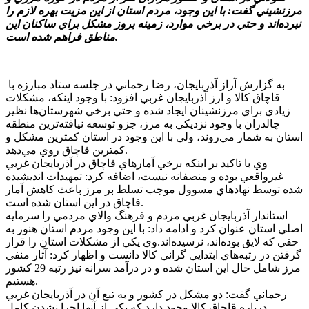
مرزنشيني گفت: با اين وجود، مردم استان از اين مزيت بهره لازم را
نبرده‌اند و حتي در برخي موارد، زمينه بروز مشکل براي ساکنان اين
مناطق فراهم شده است.
به گزارش آراز آذربايجان، رضا رحماني در جلسه ستاد مبارزه با
قاچاق کالا و ارز آذربايجان غربي افزود: با وجود اينکه، مشکلات
زيادي براي مرزنشينان ايجاد شده و حتي برخي شهرستان‌ها نظير
چالدران با وجود نزديکي به مرز، جزو توسعه نيافته‌ترين منطقه
استان به شمار مي‌روند، ولي با اين وجود در استان کمترين مشکل و
کمترين قاچاق روي مي‌دهد.
وي با تاکيد بر اينکه برخي آمارهاي قاچاق در آذربايجان غربي
غيرواقعي بوده و منصفانه نيست، اضافه کرد: تمهيدات انديشيده
شده توسط نهادهاي مسوول موجب تسلط بر مرز باعث کاهش آمار
قاچاق در اين استان شده است.
استاندار آذربايجان غربي مردم و فرهنگ والاي مردمي را سرمايه
اصلي استان عنوان کرد و ادامه داد: با اين وجود مردم استان هنوز به
حقي که لايق بوده‌اند، نرسيده‌اند.وي يکي از مشکلات استان را قرار
گرفتن در رتبه‌هاي ابتدايي گراني کالا دانست و اظهار کرد: آثار منفي
مرز شامل حال اين استان شده و در درآمد سرانه نيز رتبه 29‌ کشور
هستيم.
رحماني گفت: دو مشکل در کشور و به تبع آن در آذربايجان غربي
درباره قاچاق کالا وجود دارد که يکي از آنها اجرا نشدن کامل