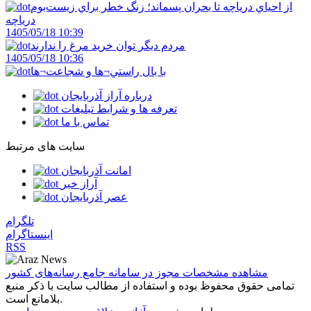
از احياي درياچه تا بحران پسماند؛ زنگ خطر براي زيست‌بوم
درياچه
1405/05/18 10:39
مردم ديگر توان خريد مرغ را ندارند
1405/05/18 10:36
با بال راستي¬ها و شجاعت¬ها
درباره آراز آذربایجان
تعرفه ها و شرایط تبلیغات
تماس با ما
سایت های مرتبط
امانت آذربایجان
آراز خبر
عصر آذربایجان
تلگرام
اینستاگرام
RSS
مشاهده مشخصات مجوز در سامانه جامع رسانه‌های کشور
تمامی حقوق محفوظ بوده و استفاده از مطالب سایت با ذکر منبع
بلامانع است.