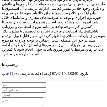
طرح‌هاي اين بخش و بي‌توجهي به همه جوانب در طراحي‌هاي قانوني
و ديگري وجود خلا در مسير فعاليتي ادارات مرتبط با آن است.وي با
بيان اينکه در کلان مبارزه با قاچاق کالا بايد سهم 90 درصدي به
حوزه نرم افزاري و توجه به ظرفيت‌هاي مجازي و سامانه‌اي قائل
شد، افزود: بايد مشکلات بر اساس تصميمات درست حل شود تا
کمترين کار متوجه نهادهايي مانند نيروي انتظامي و مرزباني
باشد.استاندار آذربايجان غربي با اشاره به تخصيص 6 ميليون دلار
سهم براي واردات مسافري، اظهار کرد: اين سهم قابل قبول نبوده و
ظلم در حق اين منطقه است.رحماني بر توجه ويژه به موضوع
به‌روز رساني تجهيزات به ويژه در مرزهاي استان تاکيد کرد و ادامه
داد: نيازهاي مرتبط با امور مرزي بايد به خوبي انجام شود تا کمترين
آسيب متوجه مردم شود.
برچسب ها:
تاریخ: 1404/02/01 07:47 ق.ظ |
دفعات بازدید: 1989 |
چاپ