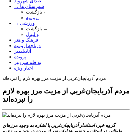
صدای شهروند
→ شهرستان ها
بازگشت ←
ارومیه
→ ورزشی
بازگشت ←
والیبال
فرهنگ و هنر
دریاچه ارومیه
آنادیلیمیز
پرونده
به قلم سردبیر
اخبار ویژه
مردم آذربايجان‌غربي از مزيت مرز بهره لازم را نبرده‌اند
مردم آذربايجان‌غربي از مزيت مرز بهره لازم
را نبرده‌اند
گروه خبر: استاندار آذربايجان‌غربي با اشاره به وجود مرزهاي
طولاني در استان و حضور هزاران نفر از مردم در حوزه مرزي و