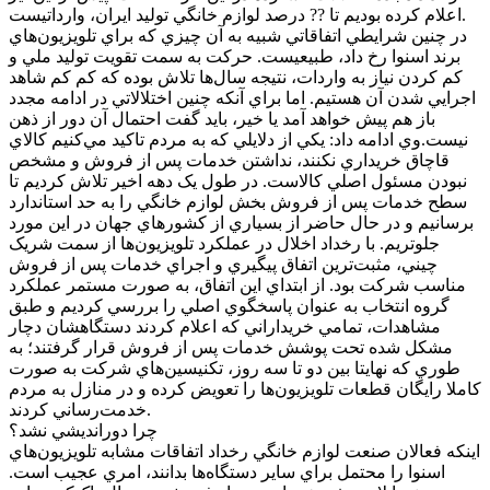
اعلام کرده بوديم تا ?? درصد لوازم خانگي توليد ايران، وارداتيست.
در چنين شرايطي اتفاقاتي شبيه به آن چيزي که براي تلويزيون‌هاي
برند اسنوا رخ داد، طبيعيست. حرکت به سمت تقويت توليد ملي و
کم کردن نياز به واردات، نتيجه سال‌ها تلاش بوده که کم کم شاهد
اجرايي شدن آن هستيم. اما براي آنکه چنين اختلالاتي در ادامه مجدد
باز هم پيش خواهد آمد يا خير، بايد گفت احتمال آن دور از ذهن
نيست.وي ادامه داد: يکي از دلايلي که به مردم تاکيد مي‌کنيم کالاي
قاچاق خريداري نکنند، نداشتن خدمات پس از فروش و مشخص
نبودن مسئول اصلي کالاست. در طول يک دهه اخير تلاش کرديم تا
سطح خدمات پس از فروش بخش لوازم خانگي را به حد استاندارد
برسانيم و در حال حاضر از بسياري از کشور‌هاي جهان در اين مورد
جلوتريم. با رخداد اخلال در عملکرد تلويزيون‌ها از سمت شريک
چيني، مثبت‌ترين اتفاق پيگيري و اجراي خدمات پس از فروش
مناسب شرکت بود. از ابتداي اين اتفاق، به صورت مستمر عملکرد
گروه انتخاب به عنوان پاسخگوي اصلي را بررسي کرديم و طبق
مشاهدات، تمامي خريداراني که اعلام کردند دستگاهشان دچار
مشکل شده تحت پوشش خدمات پس از فروش قرار گرفتند؛ به
طوري که نهايتا بين دو تا سه روز، تکنيسين‌هاي شرکت به صورت
کاملا رايگان قطعات تلويزيون‌ها را تعويض کرده و در منازل به مردم
خدمت‌رساني کردند.
چرا دورانديشي نشد؟
اينکه فعالان صنعت لوازم خانگي رخداد اتفاقات مشابه تلويزيون‌هاي
اسنوا را محتمل براي ساير دستگاه‌ها بدانند، امري عجيب است.