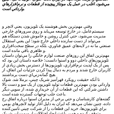
مي‌شود، اغلب در عمل يک مونتاژ پيچيده از قطعات و نرم‌افزار‌هاي
وارداتي است.
وقتي مهم‌ترين بخش هوشمند يک تلويزيون، يعني لانچر و
سيستم‌عامل، در خارج توسعه مي‌يابد و روي سرور‌هاي خارجي
مديريت مي‌شود، حتي کنترل روشن و خاموش شدن دستگاه هم
مي‌تواند از دست سازنده داخلي خارج شود؛ اين يعني استقلال
صنعتي ما نه در لايه‌هاي عميق فناوري، بلکه در سطح سخت‌افزاري
و ظاهري باقي مانده است.
مهم‌ترين اتفاق اين روز‌هاي صنعت لوازم خانگي را مي‌توان داستان
تلويزيون‌هاي داخلي دوو و اسنوا دانست؛ خلاصه داستان اين بود که
پس از يک آپديت نرم‌افزاري، تلويزيون‌ها از دسترس بخش زيادي از
کاربران خارج شدند و مردم به دنبال پيدا کردن جزئيات اين اتفاق، از
هيچ گمانه‌زني‌اي دست برنداشتند.
تا آنکه حقيقت رويکرد قهرآميز شريک چيني، برملا شد. شوک
وارداتي بودن مهم‌ترين قطعات توليد تلويزيون از يک سو و دست بالا
داشتن شرکتي که اين قطعات از آن خريداري شده، از سويي ديگر
باعث جلب توجهات گسترده شده است.
گفته‌هاي کارشناسان و حتي برخي از مديران اسنوا درباره اتفاق رخ
داده، چنين نشان مي‌دهد که ايران به دليل آغاز توليد لانچر‌هاي بومي
براي تلويزيون‌ها، خريد اين قطعات را از شرکت چيني تامين‌کننده
متوقف کرده و همين باعث ايجاد اختلالات از سمت اين شريک