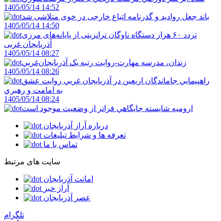
1405/05/14 14:52
باند جعل روادید و گذرنامه اتباع خارجی در خوی متلاشی شد
1405/05/14 14:50
تردد ۶۰ هزار دستگاه ناوگان ترانزیتی از پایانه‌های مرزی
آذربایجان ‌غربی
1405/05/14 08:27
زندان، مدرسه مهارت-روايت رتبه يک آذربايجان‌غربي
1405/05/14 08:26
راهپيمايي جاماندگان اربعين در آذربايجان غربي روايت عشق
به امامت و رهبري
1405/05/14 08:24
اروميه شايسته جايگاهي فراتر از وضعيت موجود است
درباره آراز آذربایجان
تعرفه ها و شرایط تبلیغات
تماس با ما
سایت های مرتبط
امانت آذربایجان
آراز خبر
عصر آذربایجان
تلگرام