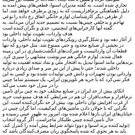
تجاري شده است. به گفته مديران اسنوا، قطعي‌هاي پيش آمده به
دليل ناهماهنگي نرم‌افزاريست که به زودي برطرف خواهد شد، اما
از طرفي ديگر کارشناسان لوازم خانگي اتفاق رخ داده را نوعي
تهاجم و بدخلقي چيني‌ها نسبت به تصميم جديد ايران مي‌دانند. به
گفته آنها کارخرابي‌هاي اينچنيني، جدي و نگران‌کننده است.
هدف واردات، تقويت توليد داخلي بود
از آغاز دهه نود و شکل‌گيري رويکرد‌هاي تقويت توليد داخلي، واردات
در بخشي از صنايع محدود و حتي ممنوع شد. مثل خودرو که تنها
قطعات آن وارداتيست و شرکت‌هاي انگشت‌شماري در اين زمينه
فعال شدند، لوازم خانگي هم سرنوشت مشابهي را سپري کرد.
برند‌هايي مانند اسنوا تبديل به افتخار ملي و نماد نتيجه اهميت به توليد
داخلي شدند؛ حتي تا پيش از اين نيز سر و صداي زيادي درباره
وارداتي بودن تجهيزات و دانش فني توليدات نشده بود و کسي به اين
فکر نمي‌کرد که با خريد هر تلويزيون ايراني، يک سيستم تماما چيني
را در منزل خود نصب مي‌کند.
اتکاي بيش از حد ايران در صنايع مختلف خود به چين براي تامين
نرم‌افزار و سخت‌افزار، آن هم در شرايطي که هدف ممنوعيت خريد
از غرب افزايش توان داخلي بود، بيش از حد نگران‌کننده است. اين
نگراني که با جولان دادن ماشين‌هاي کم‌کيفيت، اما گران چيني در
خيابان‌هاي ايران بار‌ها اعلام شده بود، امروز به ظهور عيني رسيده و
حال تامين‌کننده چيني طلبکار ماجراست. اگر گروه انتخاب
(توليدکننده برند اسنوا و دوو) نتواند شرايط پيش آمده را کنترل کند،
بايد به هر نحوي که شده پاسخگوي زيان مصرف‌کنندگان باشد که