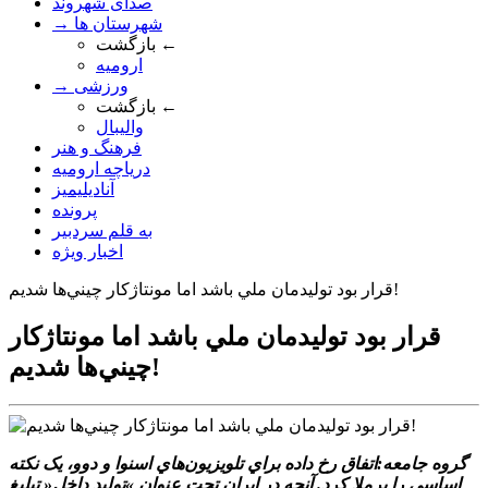
صدای شهروند
→ شهرستان ها
بازگشت ←
ارومیه
→ ورزشی
بازگشت ←
والیبال
فرهنگ و هنر
دریاچه ارومیه
آنادیلیمیز
پرونده
به قلم سردبیر
اخبار ویژه
قرار بود توليدمان ملي باشد اما مونتاژکار چيني‌ها شديم!
قرار بود توليدمان ملي باشد اما مونتاژکار
چيني‌ها شديم!
گروه جامعه:اتفاق رخ داده براي تلويزيون‌هاي اسنوا و دوو، يک نکته
اساسي را برملا کرد. آنچه در ايران تحت عنوان »توليد داخل« تبليغ