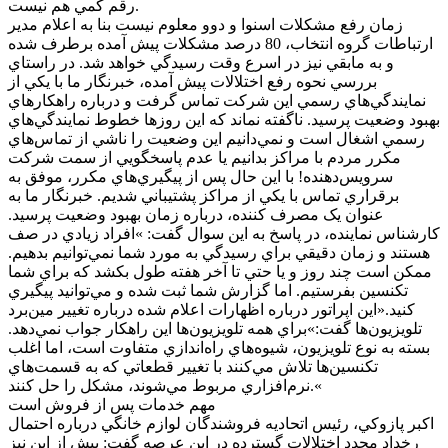
رقم کمي هم نيست.
زمان رفع مشکلات اسنوا و دوو معلوم نيست بنا به اعلام مدير
ارتباطات گروه انتخاب، 80 درصد مشکلات پيش آمده برطرف شده
و به مابقي نيز در اسرع وقت رسيدگي خواهد شد. در راستاي
بررسي نحوه رفع اختلالات پيش آمده، خبرنگار ما با يکي از
نمايندگي‌هاي رسمي اين شرکت تماس گرفت و درباره راهکار‌هاي
بهبود وضعيت پرسيد. ناگفته نماند که اين روز‌ها خطوط نمايندگي‌هاي
رسمي اشغال است و نمي‌دانيم اين وضعيت را ناشي از تماس‌هاي
مکرر مردم با مراکز بدانيم يا عدم پاسخگويي از سمت شرکت
سرويس‌دهنده! با اين حال پس از پيگيري‌هاي مکرر، موفق به
برقراري تماس با يکي از مراکز پشتيباني شديم. خبرنگار ما به
عنوان يک مصرف کننده، درباره زمان بهبود وضعيت پرسيد.
کارشناس نماينده، در پاسخ به اين سوال گفت: »افراد زيادي در صف
هستند و زمان دقيقي براي رسيدگي به مورد شما نمي‌توانيم بدهيم.
ممکن است چند روز و يا حتي تا آخر هفته طول بکشد که براي شما
تکنسين بفرستيم. اما گزارش شما ثبت شده و مي‌توانيد پيگيري
کنيد.«اين اپراتور درباره اظهارات اعلام شده درباره تغيير مين‌برد
تلويزيون‌ها گفت:»براي همه تلويزيون‌ها اين راهکار جواب نمي‌دهد.
بسته به نوع تلويزيون، شيوه‌هاي راه‌اندازي متفاوت است، اما اغلب
تکنسين‌ها تلاش مي‌کنند با تغيير قطعاتي که به قسمت‌هاي
نرم‌افزاري مربوط مي‌شوند، مشکل را حل کنند.«
مهم خدمات پس از فروش است
اکبر پازوکي، رئيس اتحاديه فروشندگان لوازم خانگي درباره احتمال
رخداد مجدد اختلالات گسترده در اين عرصه گفت: پيش از اين نيز