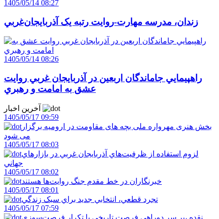
1405/05/14 08:27
زندان، مدرسه مهارت-روايت رتبه يک آذربايجان‌غربي
1405/05/14 08:26
راهپيمايي جاماندگان اربعين در آذربايجان غربي روايت
عشق به امامت و رهبري
آخرین اخبار
1405/05/17 09:59
بخش هنری مهرواره ملی بچه های مقاومت در ارومیه برگزار
می شود
1405/05/17 08:03
لزوم استفاده از ظرفيت‌هاي آذربايجان غربي در بازارهاي
جهاني
1405/05/17 08:02
خبرنگاران در خط مقدم جنگ روايت‌ها هستند
1405/05/17 08:01
تجرد قطعي، انتخابي جديد براي سبک زندگي
1405/05/17 07:59
نقده ،بر سر دوراهي فرصت تاريخي يا تکرار فرصت‌سوزي