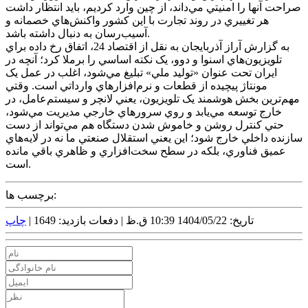
صراحت آنها را امنيتي مي‌داند، از چين وارد کرديم، بايد انتظار داشت
هر تغييري در روند تجارت با اين کشور واکنش‌هاي خصمانه و
آسيب‌رسان به دنبال داشته باشد.
به گزارش آراز آذربايجان به نقل از اقتصاد 24، اتفاق رخ داده براي
تلويزيون‌هاي اسنوا و دوو، يک نکته اساسي را برملا کرد؛ آنچه در
ايران تحت عنوان «توليد ملي» تبليغ مي‌شود، اغلب در عمل يک
مونتاژ پيچيده از قطعات و نرم‌افزار‌هاي وارداتي است. وقتي
مهم‌ترين بخش هوشمند يک تلويزيون، يعني لانچر و سيستم‌عامل، در
خارج توسعه مي‌يابد و روي سرور‌هاي خارجي مديريت مي‌شود،
حتي کنترل روشن و خاموش شدن دستگاه هم مي‌تواند از دست
سازنده داخلي خارج شود؛ اين يعني استقلال صنعتي ما نه در لايه‌هاي
عميق فناوري، بلکه در سطح سخت‌افزاري و ظاهري باقي مانده
است.
برچسب ها:
تاریخ: 1404/05/22 10:39 ق.ظ |
دفعات بازدید: 1649 |
چاپ