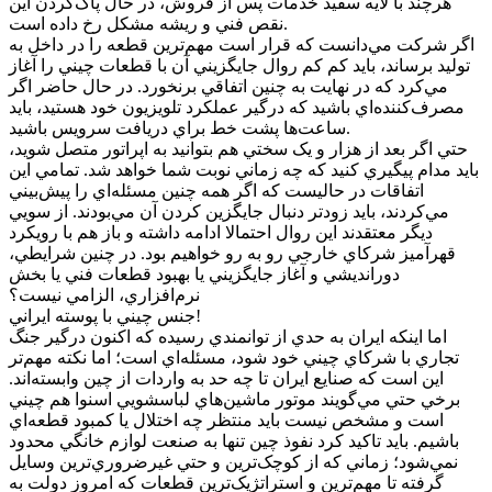
هرچند با لايه سفيد خدمات پس از فروش، در حال پاک‌کردن اين
نقص فني و ريشه مشکل رخ داده است.
اگر شرکت مي‌دانست که قرار است مهم‌ترين قطعه را در داخل به
توليد برساند، بايد کم کم روال جايگزيني آن با قطعات چيني را آغاز
مي‌کرد که در نهايت به چنين اتفاقي برنخورد. در حال حاضر اگر
مصرف‌کننده‌اي باشيد که درگير عملکرد تلويزيون خود هستيد، بايد
ساعت‌ها پشت خط براي دريافت سرويس باشيد.
حتي اگر بعد از هزار و يک سختي هم بتوانيد به اپراتور متصل شويد،
بايد مدام پيگيري کنيد که چه زماني نوبت شما خواهد شد. تمامي اين
اتفاقات در حاليست که اگر همه چنين مسئله‌اي را پيش‌بيني
مي‌کردند، بايد زودتر دنبال جايگزين کردن آن مي‌بودند. از سويي
ديگر معتقدند اين روال احتمالا ادامه داشته و باز هم با رويکرد
قهرآميز شرکاي خارجي رو به رو خواهيم بود. در چنين شرايطي،
دورانديشي و آغاز جايگزيني يا بهبود قطعات فني يا بخش
نرم‌افزاري، الزامي نيست؟
جنس چيني با پوسته ايراني!
اما اينکه ايران به حدي از توانمندي رسيده که اکنون درگير جنگ
تجاري با شرکاي چيني خود شود، مسئله‌اي است؛ اما نکته مهم‌تر
اين است که صنايع ايران تا چه حد به واردات از چين وابسته‌اند.
برخي حتي مي‌گويند موتور ماشين‌هاي لباسشويي اسنوا هم چيني
است و مشخص نيست بايد منتظر چه اختلال يا کمبود قطعه‌اي
باشيم. بايد تاکيد کرد نفوذ چين تنها به صنعت لوازم خانگي محدود
نمي‌شود؛ زماني که از کوچک‌ترين و حتي غيرضروري‌ترين وسايل
گرفته تا مهم‌ترين و استراتژيک‌ترين قطعات که امروز دولت به