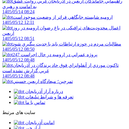
راهپيمايي جاماندگان اربعين در آذربايجان غربي روايت عشق
به امامت و رهبري
1405/05/14 08:24
اروميه شايسته جايگاهي فراتر از وضعيت موجود است
1405/05/12 12:11
اعمال محدودیت‌های ترافیکی در باغ رضوان ارومیه در روز
اربعین
1405/05/12 08:51
مطالبات مردم در حوزه ارتباطات بايد با جديت پيگيري شود
1405/05/12 08:50
247 پروژه عمراني در اروميه در حال اجراست
1405/05/12 08:48
تاکنون موردي از آنفلوانزاي فوق حاد پرندگان در آذربايجان
غربي گزارش نشده است
1405/05/12 08:48
تمرچين؛ ميعادگاه اربعين حسيني
درباره آراز آذربایجان
تعرفه ها و شرایط تبلیغات
تماس با ما
سایت های مرتبط
امانت آذربایجان
آراز خبر