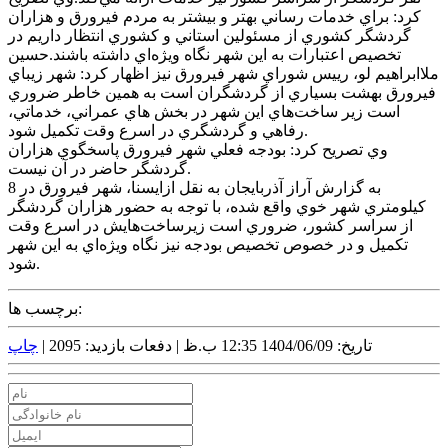
کرد: براي خدمات رساني بهتر و بيشتر به مردم فيرورق و هزاران
گردشگر کشوري از مسئولين استاني و کشوري انتظار داريم در
تخصيص اعتبارات به اين شهر نگاه ويژه‌اي داشته باشند.حسين
ملاابراهيم لو، رييس شوراي شهر فيرورق نيز اظهار کرد: شهر زيباي
فيرورق بهشت بسياري از گردشگران است به همين خاطر ضروري
است زير ساخت‌هاي اين شهر در بخش هاي عمراني، خدماتي،
رفاهي و گردشگري در اسرع وقت تکميل شود.
وي تصريح کرد: بودجه فعلي شهر فيرورق پاسخگوي هزاران
گردشگر حاضر در آن نيست.
به گزارش آراز آذربايجان به نقل ازايسنا، شهر فيرورق در 8
کيلومتري شهر خوي واقع شده، با توجه به حضور هزاران گردشگر
از سراسر کشور، ضروري است زيرساخت‌هايش در اسرع وقت
تکميل و در خصوص تخصيص بودجه نيز نگاه ويژه‌اي به اين شهر
شود.
برچسب ها:
تاریخ: 1404/06/09 12:35 ب.ظ |
دفعات بازدید: 2095 |
چاپ