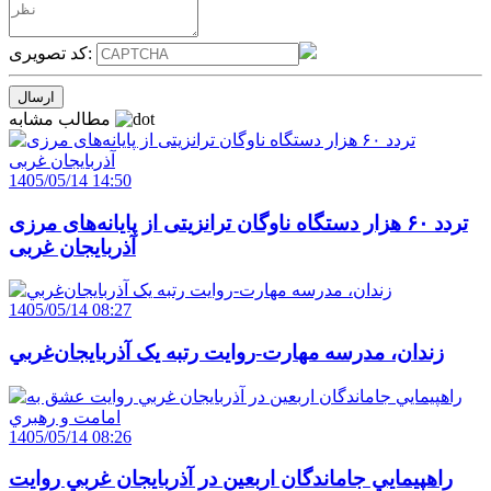
کد تصویری:
مطالب مشابه
1405/05/14 14:50
تردد ۶۰ هزار دستگاه ناوگان ترانزیتی از پایانه‌های مرزی
آذربایجان ‌غربی
1405/05/14 08:27
زندان، مدرسه مهارت-روايت رتبه يک آذربايجان‌غربي
1405/05/14 08:26
راهپيمايي جاماندگان اربعين در آذربايجان غربي روايت