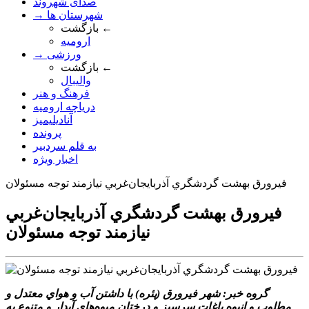
صدای شهروند
→ شهرستان ها
بازگشت ←
ارومیه
→ ورزشی
بازگشت ←
والیبال
فرهنگ و هنر
دریاچه ارومیه
آنادیلیمیز
پرونده
به قلم سردبیر
اخبار ویژه
فيرورق بهشت گردشگري آذربايجان‌غربي نيازمند توجه مسئولان
فيرورق بهشت گردشگري آذربايجان‌غربي
نيازمند توجه مسئولان
گروه خبر: شهر فيرورق (پئره) با داشتن آب و هواي معتدل و
مطلوب و انبوه باغات سرسبز و درختان ميوه‌هاي آبدار و متنوع به