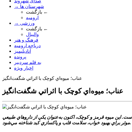
صدای شهروند
→ شهرستان ها
بازگشت ←
ارومیه
→ ورزشی
بازگشت ←
والیبال
فرهنگ و هنر
دریاچه ارومیه
آنادیلیمیز
پرونده
به قلم سردبیر
اخبار ویژه
عناب؛ ميوه‌اي کوچک با اثراتي شگفت‌انگيز
عناب؛ ميوه‌اي کوچک با اثراتي شگفت‌انگيز
ست. اين ميوه قرمز و کوچک، اکنون به‌عنوان يکي از داروهاي طبيعي
موثر براي بهبود خواب، سلامت قلب و پاکسازي کبد شناخته مي‌شود.