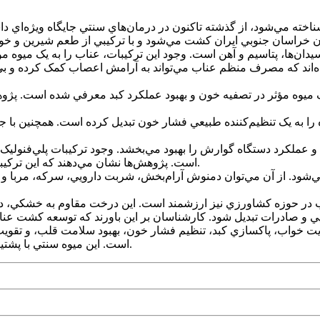
اخته مي‌شود، از گذشته تاکنون در درمان‌هاي سنتي جايگاه ويژه‌اي د
دان‌ها، پتاسيم و آهن است. وجود اين ترکيبات، عناب را به يک ميوه م
‌اند که مصرف منظم عناب مي‌تواند به آرامش اعصاب کمک کرده و بي‌خ
وه مؤثر در تصفيه خون و بهبود عملکرد کبد معرفي شده است. پژوهش‌ها
 را به يک تنظيم‌کننده طبيعي فشار خون تبديل کرده است. همچنين با ج
لکرد دستگاه گوارش را بهبود مي‌بخشد. وجود ترکيبات پلي‌فنوليک و ف
است. پژوهش‌ها نشان مي‌دهند که اين ترکيبات مي‌توانند رشد سلول‌هاي سرطاني را مهار و التهاب را کاهش دهند.
د. از آن مي‌توان دمنوش آرام‌بخش، شربت دارويي، سرکه، مربا و ش
ناب در حوزه کشاورزي نيز ارزشمند است. اين درخت مقاوم به خشکي، در
ت خواب، پاکسازي کبد، تنظيم فشار خون، بهبود سلامت قلب، و تقويت س
است. اين ميوه سنتي با پشتيباني از علم روز، به‌راستي يک داروي طبيعي چندکاره به شمار مي‌رود.