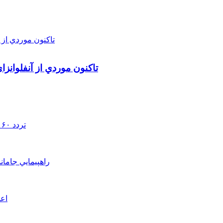
تاکنون موردي از آنفلوانز
تردد ۶۰ هزار دستگاه ناوگان ترانزیتی از پایانه‌های مرزی آذربایجان ‌غربی
راهپيمايي جامان
اعم