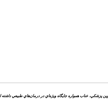
ين پزشکي، عناب همواره جايگاه ويژه‌اي در درمان‌هاي طبيعي داشته ا