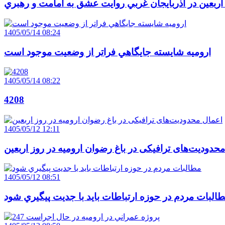
 اربعين در آذربايجان غربي روايت عشق به امامت و رهبري
1405/05/14 08:24
اروميه شايسته جايگاهي فراتر از وضعيت موجود است
1405/05/14 08:22
4208
1405/05/12 12:11
حدودیت‌های ترافیکی در باغ رضوان ارومیه در روز اربعین
1405/05/12 08:51
البات مردم در حوزه ارتباطات بايد با جديت پيگيري شود