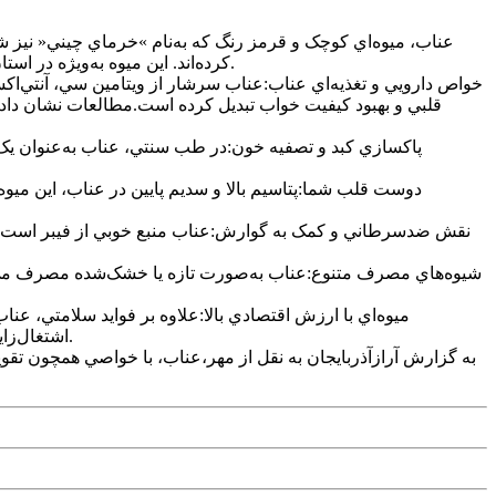
عناب، ميوه‌اي کوچک و قرمز رنگ که به‌نام »خرماي چيني« نيز شن
کرده‌اند. اين ميوه به‌ويژه در استان خراسان جنوبي ايران کشت مي‌شود و با ترکيبي از طعم شيرين و خواص دارويي، مورد توجه طب سنتي و پزشکي مدرن قرار گرفته است.
خواص دارويي و تغذيه‌اي عناب:عناب سرشار از ويتامين سي، آنتي‌اکسي
قلبي و بهبود کيفيت خواب تبديل کرده است.مطالعات نشان داده
پاکسازي کبد و تصفيه خون:در طب سنتي، عناب به‌عنوان يک مي
دوست قلب شما:پتاسيم بالا و سديم پايين در عناب، اين ميوه
نقش ضدسرطاني و کمک به گوارش:عناب منبع خوبي از فيبر است و عم
شيوه‌هاي مصرف متنوع:عناب به‌صورت تازه يا خشک‌شده مصرف مي‌شو
ميوه‌اي با ارزش اقتصادي بالا:علاوه بر فوايد سلامتي، ع
اشتغال‌زايي و صادرات تبديل شود. کارشناسان بر اين باورند که توسعه کشت عناب مي‌تواند موقعيت ايران را در بازار جهاني گياهان دارويي تقويت کند.
به گزارش آرازآذربايجان به نقل از مهر،عناب، با خواصي همچون تقوي