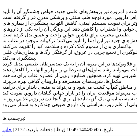
اشته و امروزه نيز پژوهش‌هاي علمي جديد، خواص چشمگير آن را تأييد
ؤثر براي تقويت سيستم ايمني، کاهش التهاب، پيشگيري از بيماري‌هاي
وابي و اضطراب را کاهش دهد. اين ويژگي آن را به يکي از داروهاي
طبيعي محبوب براي داشتن خوابي راحت و عميق بدل کرده است.
ي جديد نيز اين ادعا را تأييد مي‌کنند؛ ترکيبات موجود در عناب به
پاکسازي بدن از سموم کمک کرده و سلامت کبد را تقويت مي‌کنند.
لوگيري از تجمع چربي در عروق، از گرفتگي رگ‌ها و بيماري‌هاي قلبي
پيشگيري مي‌کند.
لاونوئيدها در اين ميوه، آن را به يک ضدسرطان طبيعي تبديل کرده
يريني تهيه کرد. همچنين صنايع دارويي از عصاره عناب براي ساخت
مکمل‌ها، شربت‌هاي ضدسرفه و داروهاي گياهي بهره مي‌برند.
 مناطق کم‌آب کشت مي‌شود و مي‌تواند به منبعي پايدار براي درآمد،
يستم ايمني، يک گزينه ايده‌آل براي گنجاندن در رژيم غذايي روزانه
برچسب ها:
تاریخ: 1404/06/05 10:49 ق.ظ |
دفعات بازدید: 2172 |
چاپ