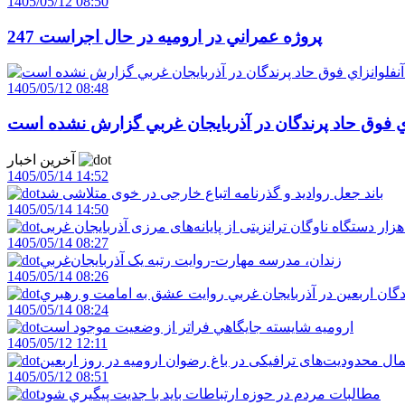
1405/05/12 08:50
247 پروژه عمراني در اروميه در حال اجراست
1405/05/12 08:48
اي فوق حاد پرندگان در آذربايجان غربي گزارش نشده است
آخرین اخبار
1405/05/14 14:52
باند جعل روادید و گذرنامه اتباع خارجی در خوی متلاشی شد
1405/05/14 14:50
1405/05/14 08:27
زندان، مدرسه مهارت-روايت رتبه يک آذربايجان‌غربي
1405/05/14 08:26
دگان اربعين در آذربايجان غربي روايت عشق به امامت و رهبري
1405/05/14 08:24
اروميه شايسته جايگاهي فراتر از وضعيت موجود است
1405/05/12 12:11
ال محدودیت‌های ترافیکی در باغ رضوان ارومیه در روز اربعین
1405/05/12 08:51
مطالبات مردم در حوزه ارتباطات بايد با جديت پيگيري شود