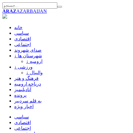
ARAZ
AZARBAIJAN
خانه
سیاسی
اقتصادی
اجتماعی
صدای شهروند
↓ شهرستان ها
↓ ارومیه
↓ ورزشی
↓ والیبال
فرهنگ و هنر
دریاچه ارومیه
آنادیلیمیز
پرونده
به قلم سردبیر
اخبار ویژه
سیاسی
اقتصادی
اجتماعی