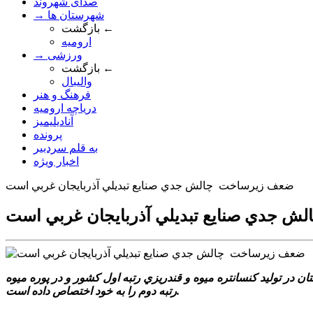
صدای شهروند
→ شهرستان ها
بازگشت ←
ارومیه
→ ورزشی
بازگشت ←
والیبال
فرهنگ و هنر
دریاچه ارومیه
آنادیلیمیز
پرونده
به قلم سردبیر
اخبار ویژه
ضعف زيرساخت ‌ چالش‌ جدي صنايع تبديلي آذربايجان غربي است
ش‌ جدي صنايع تبديلي آذربايجان غربي است
 در توليد کنسانتره ميوه و قندريزي رتبه اول کشور و در پوره ميوه
رتبه دوم را به خود اختصاص داده است.