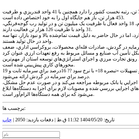
به گزارش آراز آذربايجان،سخاوت خيرخواه اظهار کرد: آذربايجان‌غربي با دارا بودن 21 واحد کنسانتره ميوه با ظرفيت اسمي 154 هزار و 740 تن، رتبه نخست کشور را دارد همچنين با 41 واحد قندريزي و ظرفيت
453 هزار تن، باز هم جايگاه اول را به خود اختصاص داده است.
وي با بيان اينکه استان در توليد پوره ميوه نيز با 27 واحد و ظرفيت 123 هزار تن، رتبه دوم کشور را کسب کرده است، گفت: در بخش آرد گندم، 18 واحد فعال با ظرفيت يک ميليون تن و در توليد رب گوجه‌فرنگي،
31 واحد با ظرفيت 126 هزار تن فعاليت دارند.
چه 35 واحد توليدي با ظرفيت اسمي 800 هزار تن در اين حوزه وجود دارد، اما در حال حاضر به دليل قيمت تمام‌شده بالا و نبود بازار، تنها سه
واحد در حال توليد هستند.
رمايه در گردش، صادرات فله‌اي محصولات، بروکراسي اداري، ضعف
، رونق تجارت مرزي و اجراي استراتژي‌هاي توسعه استان از مهم‌ترين
محورهاي کاري پيش‌بيني شده است.
سرپرست صمت استان درباره تسهيلات و حمايت‌هاي موجود براي سرمايه‌گذاران نيز گفت: تسهيلات »رونق توليد« با نرخ سود 23 درصد و تسهيلات »تبصره 18« با نرخ سود ?? 16درصد براي سرمايه ثابت و 19
درصد براي سرمايه در گردش ارائه مي‌شود.
ه اجرايي يا بانک مربوطه مراجعه مي‌کند و در صورت عدم حل مشکل،
ي اجرايي بررسي شده و مصوبات لازم براي اجرا به دستگاه‌ها ابلاغ
مي‌شود که براي همه دستگاه‌ها الزام‌آور است.
برچسب ها:
تاریخ: 1404/05/20 11:32 ق.ظ |
دفعات بازدید: 2050 |
چاپ