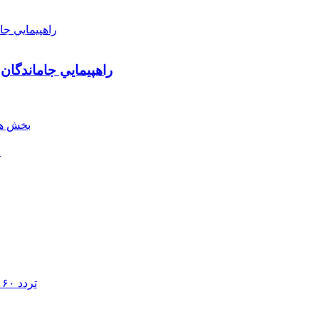
راهپيمايي جاماندگان
بخش هن
ل
تردد ۶۰ هزار دستگاه ناوگان ترانزیتی از پایانه‌های مرزی آذربایجان ‌غربی