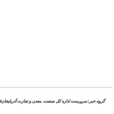
گروه خبر: سرپرست اداره کل صنعت، معدن و تجارت آذربايجان‌غربي