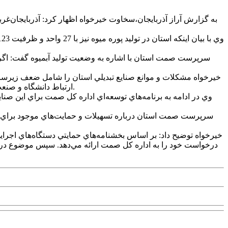
خيرخواه مشکلات و موانع صنايع تبديلي استان را شامل ضعف زير
ارتباط دانشگاه و صنعت، فرسودگي تجهيزات، عدم تخصيص ارز و مشکلات بازگشت ارز، مشکل تأمين آب صنايع و مسائل مربوط به رفع تعهدات ارزي عنوان کرد.
وي در ادامه به برنامه‌هاي توسعه‌اي اداره کل صمت براي اين صنا
خيرخواه توضيح داد: بر اساس بخشنامه‌هاي حمايتي دستگاه‌هاي اجرا
درخواست خود را به اداره کل صمت ارائه مي‌دهد. سپس موضوع در جل