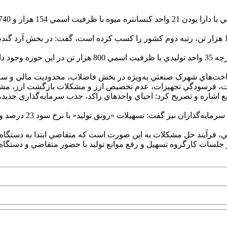
سرپرست صمت استان با اشاره به وضعيت توليد آبميوه گفت: اگر
ساخت‌هاي شهرک صنعتي به‌ويژه در بخش فاضلاب، محدوديت مالي و س
يع اشاره و تصريح کرد: احياي واحدهاي راکد، جذب سرمايه‌گذاري جديد
يي، فرآيند حل مشکلات به اين صورت است که متقاضي ابتدا به دستگا
سات کارگروه تسهيل و رفع موانع توليد با حضور متقاضي و دستگاه‌ها