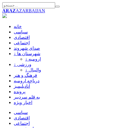
ARAZ
AZARBAIJAN
خانه
سیاسی
اقتصادی
اجتماعی
صدای شهروند
↓ شهرستان ها
↓ ارومیه
↓ ورزشی
↓ والیبال
فرهنگ و هنر
دریاچه ارومیه
آنادیلیمیز
پرونده
به قلم سردبیر
اخبار ویژه
سیاسی
اقتصادی
اجتماعی