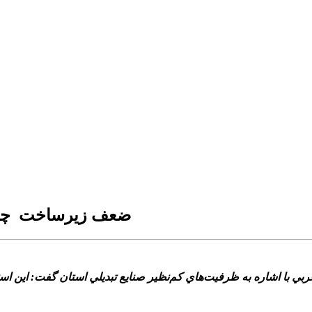
ضعف زيرساخت ‌ چال
 با اشاره به ظرفيت‌هاي کم‌نظير صنايع تبديلي استان گفت: اين استان