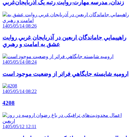
زندان، مدرسه مهارت-روايت رتبه يک آذربايجان‌غربي
1405/05/14 08:26
راهپيمايي جاماندگان اربعين در آذربايجان غربي روايت
عشق به امامت و رهبري
1405/05/14 08:24
اروميه شايسته جايگاهي فراتر از وضعيت موجود است
1405/05/14 08:22
4208
1405/05/12 12:11