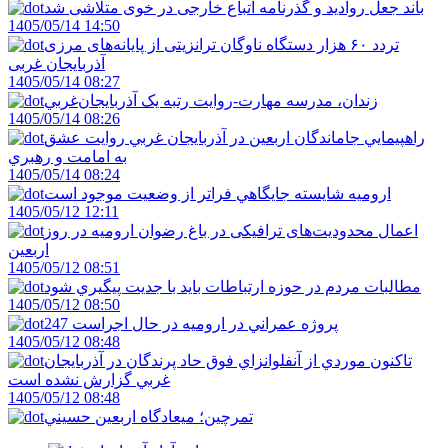
باند جعل روادید و گذرنامه اتباع خارجی در خوی متلاشی شد
1405/05/14 14:50
تردد ۶۰ هزار دستگاه ناوگان ترانزیتی از پایانه‌های مرزی
آذربایجان ‌غربی
1405/05/14 08:27
زندان، مدرسه مهارت-روايت رتبه يک آذربايجان‌غربي
1405/05/14 08:26
راهپيمايي جاماندگان اربعين در آذربايجان غربي روايت عشق
به امامت و رهبري
1405/05/14 08:24
اروميه شايسته جايگاهي فراتر از وضعيت موجود است
1405/05/12 12:11
اعمال محدودیت‌های ترافیکی در باغ رضوان ارومیه در روز
اربعین
1405/05/12 08:51
مطالبات مردم در حوزه ارتباطات بايد با جديت پيگيري شود
1405/05/12 08:50
247 پروژه عمراني در اروميه در حال اجراست
1405/05/12 08:48
تاکنون موردي از آنفلوانزاي فوق حاد پرندگان در آذربايجان
غربي گزارش نشده است
1405/05/12 08:48
تمرچين؛ ميعادگاه اربعين حسيني