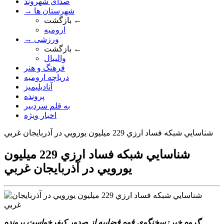
صدای شهروند
→ شهرستان ها
بازگشت ←
ارومیه
→ ورزشی
بازگشت ←
والیبال
فرهنگ و هنر
دریاچه ارومیه
آنادیلیمیز
پرونده
به قلم سردبیر
اخبار ویژه
شناسايي شبکه فساد ارزي 229 ميليون يورويي در آذربايجان غربي
شناسايي شبکه فساد ارزي 229 ميليون
يورويي در آذربايجان غربي
گروه خبر: سخنگوي قوه قضاييه از صدور کيفرخواست پرونده