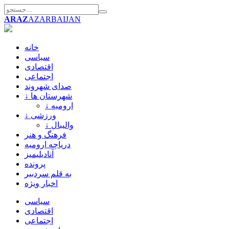
ARAZ
AZARBAIJAN
خانه
سیاسی
اقتصادی
اجتماعی
صدای شهروند
↓ شهرستان ها
↓ ارومیه
↓ ورزشی
↓ والیبال
فرهنگ و هنر
دریاچه ارومیه
آنادیلیمیز
پرونده
به قلم سردبیر
اخبار ویژه
سیاسی
اقتصادی
اجتماعی