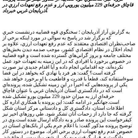
قاچاق حرفه‌اي 229 ميليون يورويي ارز و عدم رفع تعهدات ارزي در
آذربايجان غربي خبرداد.
به گزارش آراز آذربايجان ؛ سخنگوي قوه قضاييه درنشست خبري
که برگزار شد در پاسخ به سوالي در مورد اينکه برخي از
صاحب‌نظران اقتصادي معتقدند که عدم رفع تعهدات ارزي، علاوه بر
ايجاد اخلال در نظام اقتصادي کشور، موجب صدمه ديدن بخش‌هاي
مختلف جامعه و بروز گراني‌هاي گسترده شده است و قوه قضاييه
در خصوص برخورد با افرادي که در اين زمينه به تعهدات خود عمل
نکرده‌اند، چه اقداماتي انجام داده و آيا اقدام جديدي نيز صورت
گرفته است؟ گفت: هر فرد يا نهادي که بخواهد در اين فضا
سوءاستفاده کند، قطعاً با قدرت و قاطعيت با او برخورد خواهد شد.
يکي از پرونده‌هايي که اخيراً در اين زمينه تشکيل شده، پرونده‌اي
است که در دادگستري استان آذربايجان غربي با عنوان قاچاق
حرفه‌اي ارز به ميزان حدود 229 ميليون يورو تشکيل شده
است.جهانگير در ادامه گفت: اين پرونده با همکاري اداره کل
اطلاعات استان، دادگستري کل و دادستاني مرکز استان شکل
گرفته که جا دارد از زحمات آنان تشکر شود. طي روز‌هاي اخير نيز
کيفرخواست اين پرونده صادر و به دادگاه ارسال شده است.وي در
توضيح پرونده مذکور گفت: با اعلام جرم يکي از بانک‌هاي استان در
خصوص عدم رفع تعهدات ارزي برخي افراد، موضوع در دستور کار
دادگستري قرار گرفت و به يکي از شعب بازپرسي ارجاع شد.