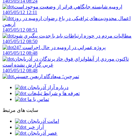
1405/05/14 08:24
اروميه شايسته جايگاهي فراتر از وضعيت موجود است
1405/05/12 12:11
اعمال محدودیت‌های ترافیکی در باغ رضوان ارومیه در روز
اربعین
1405/05/12 08:51
مطالبات مردم در حوزه ارتباطات بايد با جديت پيگيري شود
1405/05/12 08:50
247 پروژه عمراني در اروميه در حال اجراست
1405/05/12 08:48
تاکنون موردي از آنفلوانزاي فوق حاد پرندگان در آذربايجان
غربي گزارش نشده است
1405/05/12 08:48
تمرچين؛ ميعادگاه اربعين حسيني
درباره آراز آذربایجان
تعرفه ها و شرایط تبلیغات
تماس با ما
سایت های مرتبط
امانت آذربایجان
آراز خبر
عصر آذربایجان