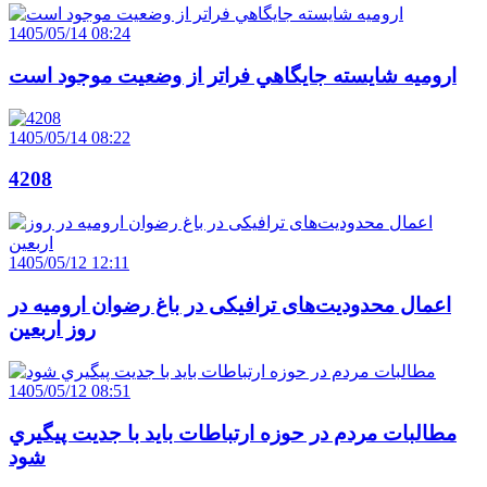
1405/05/14 08:24
اروميه شايسته جايگاهي فراتر از وضعيت موجود است
1405/05/14 08:22
4208
1405/05/12 12:11
اعمال محدودیت‌های ترافیکی در باغ رضوان ارومیه در
روز اربعین
1405/05/12 08:51
مطالبات مردم در حوزه ارتباطات بايد با جديت پيگيري
شود