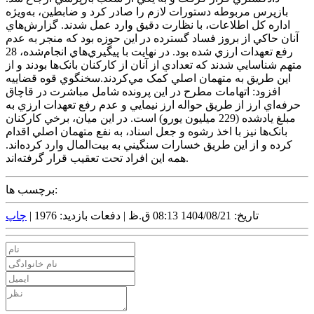
بازپرس مربوطه دستورات لازم را صادر کرد و ضابطين، به‌ويژه
اداره کل اطلاعات، با نظارت دقيق وارد عمل شدند. گزارش‌هاي
آنان حاکي از بروز فساد گسترده در اين حوزه بود که منجر به عدم
رفع تعهدات ارزي شده بود. در نهايت با پيگيري‌هاي انجام‌شده، 28
متهم شناسايي شدند که تعدادي از آنان از کارکنان بانک‌ها بودند و از
اين طريق به متهمان اصلي کمک مي‌کردند.سخنگوي قوه قضاييه
افزود: اتهامات مطرح در اين پرونده شامل مباشرت در قاچاق
حرفه‌اي ارز از طريق حواله ارز نيمايي و عدم رفع تعهدات ارزي به
مبلغ يادشده (229 ميليون يورو) است. در اين ميان، برخي کارکنان
بانک‌ها نيز با اخذ رشوه و جعل اسناد، به نفع متهمان اصلي اقدام
کرده و از اين طريق خسارات سنگيني به بيت‌المال وارد کرده‌اند.
همه اين افراد تحت تعقيب قرار گرفته‌اند.
برچسب ها:
تاریخ: 1404/08/21 08:13 ق.ظ |
دفعات بازدید: 1976 |
چاپ