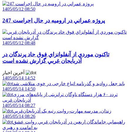
1405/05/12 08:50
247 پروژه عمراني در اروميه در حال اجراست
1405/05/12 08:48
تاکنون موردي از آنفلوانزاي فوق حاد پرندگان در
آذربايجان غربي گزارش نشده است
آخرین اخبار
1405/05/14 14:52
باند جعل روادید و گذرنامه اتباع خارجی در خوی متلاشی شد
1405/05/14 14:50
تردد ۶۰ هزار دستگاه ناوگان ترانزیتی از پایانه‌های مرزی
آذربایجان ‌غربی
1405/05/14 08:27
زندان، مدرسه مهارت-روايت رتبه يک آذربايجان‌غربي
1405/05/14 08:26
راهپيمايي جاماندگان اربعين در آذربايجان غربي روايت عشق
به امامت و رهبري