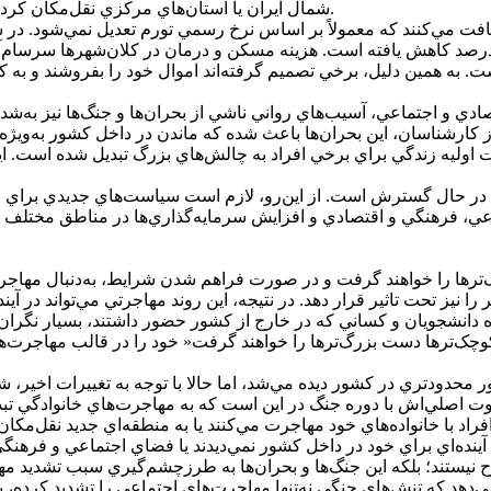
شمال ايران يا استان‌هاي مرکزي نقل‌مکان کرده‌اند و برخي ديگر به دنبال دريافت ويزا براي کشور‌هاي خارجي هستند.
ال اخير گزارش شده است، قدرت خريد بازنشستگان بيش از 50درصد کاهش يافته است. هزينه مسکن و د
ادي و اجتماعي، آسيب‌هاي رواني ناشي از بحران‌ها و جنگ‌ها نيز به‌
کارشناسان، اين بحران‌ها باعث شده که ماندن در داخل کشور به‌ويژه 
ليه زندگي براي برخي افراد به چالش‌هاي بزرگ تبديل شده است. اين م
در حال گسترش است. از اين‌رو، لازم است سياست‌هاي جديدي براي بازگ
اعي، فرهنگي و اقتصادي و افزايش سرمايه‌گذاري‌ها در مناطق مختلف 
 کوچک‌تر‌ها را خواهند گرفت و در صورت فراهم شدن شرايط، به‌دنبال م
ر را نيز تحت تاثير قرار دهد. در نتيجه، اين روند مهاجرتي مي‌تواند در
ژه دانشجويان و کساني که در خارج از کشور حضور داشتند، بسيار نگر
 »کوچک‌تر‌ها دست بزرگ‌تر‌ها را خواهند گرفت« خود را در قالب مهاجرت‌
محدودتري در کشور ديده مي‌شد، اما حالا با توجه به تغييرات اخير، ش
ت اصلي‌اش با دوره جنگ در اين است که به مهاجرت‌هاي خانوادگي تب
 آينده‌اي براي خود در داخل کشور نمي‌ديدند يا فضاي اجتماعي و فرهنگي
ح نيستند؛ بلکه اين جنگ‌ها و بحران‌ها به طرزچشم‌گيري سبب تشديد 
ي‌دهد که تنش‌هاي جنگي نه‌تنها مهاجرت‌هاي اجتماعي را تشديد کرده، ب