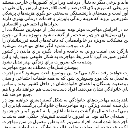
به‌اضافه اينکه بازنشستگان در کشور ما حقوقي ثابت و محدود دريافت مي‌کنند که معمولاً بر اساس نرخ رسمي تورم تعديل نمي‌شود. در شرايطي که تورم بالاي 30درصد و افت 60درصدي ارزش ريال طي دو
رمان در کلان‌شهر‌ها سرسام‌آور است و بيمه‌هاي بازنشستگي به‌سختي جوابگوي هزينه‌هاي پزشکي
بحران‌هاي اجتماعي و اقتصادي
شدت در افزايش مهاجرت موثر بوده است. يکي از مهم‌ترين مشکلات، از
براي نسل‌هاي جوان‌تر سخت‌تر از گذشته شود. به‌ويژه مسائلي، چون
شکلات به‌ويژه در خانواده‌هايي که دغدغه‌هاي آينده فرزندانشان را
دارند، موجب تشديد انگيزه‌هاي مهاجرت مي‌شود.
رداندن امنيت رواني به جامعه و ايجاد انگيزه براي ماندن در کشور
کشور صورت گيرد تا شرايط مهاجرت به شکل طبيعي بهبود يابد و اين
پديده به يک ضرورت براي زندگي بهتر تبديل نشود.
پيوستن نسل‌هاي مختلف به موج مهاجرت
هاجرت خواهند رفت، تاکيد مي‌کند: اين موضوع باعث مي‌شود که مهاجرت
 آينده تبديل به يک موج وسيع‌تري شود که به همه طبقات اجتماعي و سني
ان وضعيت بستگان و اعضاي خانواده‌شان در داخل کشور بودند و تماس
هاي خانوادگي نشان مي‌دهد. افراد دست‌به‌دست هم خواهند داد و با هم
جمع خواهند شد.
اهد پديده مهاجرت‌هاي خانوادگي به شکل گسترده‌تري خواهيم بود. در
ديل شده است. ويژگي دوم مهاجرت‌هاي خانوادگي برگشت‌ناپذيري آن
 بسته‌اي حاکم بود. اما امروز، با تشديد تنش‌هاي جنگي، فضا به‌شدت
مهاجرت‌ها شده است. افراد مسن‌تر که به‌طور معمول در سن مهاجرت
لکه باعث شده اين مهاجرت‌ها در قالب خانوادگي و در ابعادي وسيع‌تر