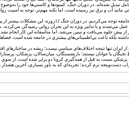
ل تبديل شده‌اند. در دوران جنگ، کمبود‌ها و کاستي‌ها خود را به‌وضوح ن
به باور صلواتي؛ در اين راستا، ما بايد بيشتر از قبل به امني
د عمل مي‌شدند و با تدابير ويژه به اين بحران رواني رسيدگي مي‌کردند. 
تر از پيش جلوه مي‌يافت و تبيين مي‌شد، اما متاسفانه اين کار انجام ن
ه داشته بلکه باعث بي‌اطميناني‌هاي بيشتري در جامعه شده است. فضا‌ه
به نقل از اقتصاد24؛ موج جديد مهاجرت از ايران تنها نتيجه اختلاف‌هاي سياسي نيست؛ ري
بگان يا جوانان نيستند؛ بازنشستگان، ميان‌سالان، پزشکان، پرستاران 