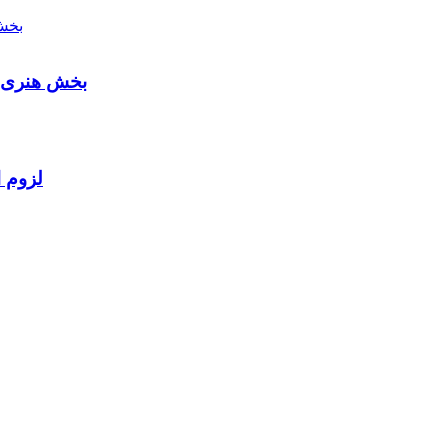
بخش هنری م
لزوم ا