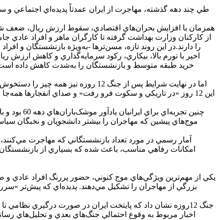
طي چند دهه گذشته، مهاجرت از ايران عمدتاً پديده‌اي اجتماعي و س
همزمان با افزايش بحران‌هاي اقتصادي، سقوط ارزش ريال، ضعف شديد
را دارند.در اين روند تازه، مسن‌تر‌ها -به‌ويژه بازنشستگان و افر
خريد طبقه متوسط و بازنشستگان را به‌شدت کاهش داده است و ب
اين 12 روز »در تاريکي و سکوت فرو رفت« و صداي انفجار‌ها همه‌ج
چنين تجربه
موج‌هاي پيشين که مهاجران را بيشتر دانشجويان و نخبگان سياسي
آمار رسمي در مورد تعداد بازنشستگاني که مهاجرت مي‌کنند، مح
امکانات رفاهي مناسب، باعث شده که بسياري از بازنشستگان به
يکي از مهم‌ترين ويژگي‌هاي موج کنوني، حضور پررنگ افراد عادي و ط
بزرگي از مهاجران را تشکيل مي‌دهند. پديده‌اي که پيش‌تر »سرر
جنگ 12روزه نشان داد که پايتخت ايران در صورت درگيري نظامي
اخبار مربوط به وقوع احتمالي جنگ‌هاي بعدي و تحليل‌هاي رسان