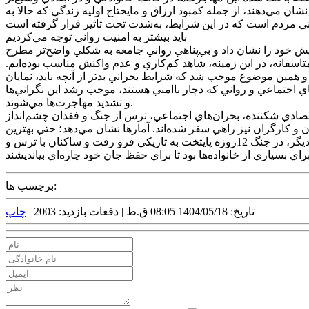
شان مي‌دهند، از جمله کمبود ارزاق و مايحتاج اوليه زندگي که حالا به
بايد بيشتر به امنيت رواني توجه مي‌کرديم
ت رواني جامعه توجه مي‌کرديم. در دوران جنگ 12روزه، اين مشکلات بيشتر از پيش خود را نشان داد و بي‌پناهي رواني جامعه به شکلي واضح‌تر مطرح
متاسفانه، در اين زمينه، شاهد کم‌کاري و عدم واکنش مناسب بوده‌ايم.
شد و همين موضوع موجب شد که شرايط بحراني بدتر از آنچه بايد، نمايان
اي اجتماعي و رواني که دچار ناامني هستند، موجب رشد اين نگراني‌ها
و تشديد مهاجرت‌ها مي‌شوند.
شه در ساختار‌هاي اقتصادي شکننده، بحران‌هاي اجتماعي، ترس از جنگ و فقدان چشم‌انداز
و کارگران نيز راهي سفر شده‌اند. آمار‌ها نشان مي‌دهد؛ حتي بهترين
متخصصان سالمندي کشور را ترک کرده‌اند و مهاجرت جامعه پزشکي نسبت به قبل از همه‌گيري کرونا دو برابر شده است. از سوي ديگر، در جنگ 12روزه پايتخت به تاريکي فرو رفت و ساکنان با ترس و
برچسب ها:
تاریخ: 1404/05/18 08:05 ق.ظ |
دفعات بازدید: 2003 |
چاپ