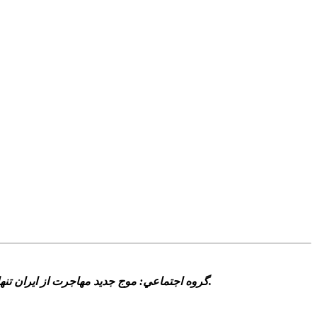
گروه اجتماعي: موج جديد مهاجرت از ايران تنها نتيجه اختلاف‌هاي سياسي نيست؛ ريشه در ساختار‌هاي اقتصادي شکننده، بحران‌هاي اجتماعي، ترس از جنگ و فقدان چشم‌انداز روشن دارد.