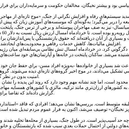
ياسي بود و بيشتر نخبگان، مخالفان حکومت و سرمايه‌داران براي فرار ا
 سيستم‌هاي رفاه و افزايش نگراني از جنگ، «موج تازه‌اي از مهاجر
اد ميانسال- نيز به صف مهاجران پيوسته‌اند و برخي از ترس جنگ، پايتخت 
سياري از آنان دريافته‌اند که حقوق بازنشستگي يا پس‌اندازشان براي
افزايش ماليات‌ها، کاهش خدمات رفاهي و محدوديت‌هاي ايجادشده براي صنوف و اتحاديه‌ها انگيزه بيشتري براي خروج ايجاد کرده است.
ا شنيده مي‌شد. ساکنان پايتخت در خانه‌ها و آپارتمان‌هاي خود ساعت‌ها
‌اي براي ايرانيان يادآور موشک‌باران‌هاي دهه 60 بود و باعث شد بسياري از خانواده‌ها -به‌ويژه ا
 تشکيل مي‌دادند، در موج اخير گروه‌هاي تازه‌اي ديده مي‌شوند. گروه
امنيت بدون در نظر گرفتن شرايط اقتصادي و تنگنا‌هاي فرهنگي و اجتماعي هم مهيا نيست.
دود است، اما چند نشانه مهم وجود دارد که روند اين پديده را نشان مي
 کشور‌هاي ارزان‌تري مانند ترکيه، مالزي يا کشور‌هاي همسايه مهاجر
گزارش داده‌اند که تقاضا براي ويزاي بازنشستگي در کشور‌هاي آسيايي به‌شدت افزايش يافته است.
بقه متوسط است. بررسي‌ها نشان مي‌دهد؛ افرادي که فاقد »استاندارد‌
يز نخبگان« توصيف مي‌شد، اکنون به فرار عموم مردم تبديل شده است. م
 تا چه حد آسيب‌پذير است. در طول جنگ، بسياري از محله‌ها تخليه شدند
ه‌هاي دولتي از احتمال حملات بعدي سبب شده که بازنشستگان و خانواد