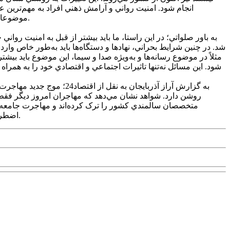
انجام شود. امنيت رواني و آرامش ذهني افراد به مهم‌ترين عام
موضوعاتي مانند آب و برق نيز رسيده است. اما نکته مهم‌تر، توجه به امنيت رواني مردم است که در اين شرايط، به‌شدت تحت تاثير قرار گرفته است.
شد. در چنين شرايط بحراني، نهاد‌ها و دستگاه‌ها بايد به‌طور خاص وار
مثلاً در موضوع رسانه‌ها و به‌ويژه صدا و سيما، اين موضوع بايد بيش
شود. اين مسائل نه‌تنها تاثيرات اجتماعي و اقتصادي خود را به همرا
به گزارش آراز آذربايجان 
روشن دارد. شواهد نشان مي‌دهد که مهاجران امروز ديگر فقط نخ
اضطراب دست‌وپنجه نرم کردند؛ تجربه‌اي که به باور بسياري، آخرين هشدار براي بسياري از خانواده‌ها بود تا براي حفظ جان خود چاره‌اي بيانديشند.