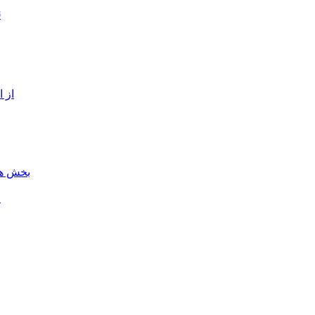
ن
از 
بخش هن
ل