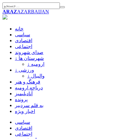
ARAZ
AZARBAIJAN
خانه
سیاسی
اقتصادی
اجتماعی
صدای شهروند
↓ شهرستان ها
↓ ارومیه
↓ ورزشی
↓ والیبال
فرهنگ و هنر
دریاچه ارومیه
آنادیلیمیز
پرونده
به قلم سردبیر
اخبار ویژه
سیاسی
اقتصادی
اجتماعی