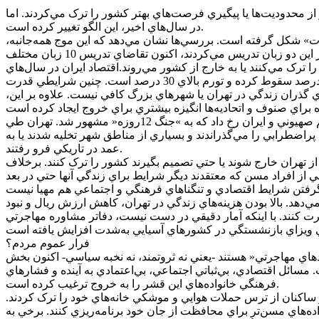
ز محدوديت‌ها يا پيگيري فرصت‌هاي بهتر کشور را ترک مي‌کردند. اما
در سال‌هاي اخير، اين الگو تغيير کرده است.
ت» شکل گرفته است. بررسي‌ها نشان مي‌دهد که اين موج همه‌جانبه،
از کارکنان وزارت بهداشت گرفته تا کارگران ماهر و افراد عادي جامعه را دربر مي‌گيرد؛ به‌گونه‌اي که موسسه‌هاي آموزش زبان که پيش از اين دو زبان تدريس مي‌کردند، اکنون تقاضاي تدريس 10 زبان مختلف
را ترک مي‌کنند يا به خارج از کشور مي‌روند.اقتصاد ايران در سال‌هاي
اخير با تورم بالا، بيکاري، رکود سرمايه‌گذاري و کاهش ارزش ريال روبه‌رو بوده است. تا خردادماه امسال ارزش ريال نسبت به دلار 60 درصد سقوط کرده و تورم بالاي 30 درصد است. چنين شرايطي قدرت
 گذران زندگي در تهران يا شهر‌هاي بزرگ کافي نيست. علاوه بر اين،
اما در نهايت شرايط پس از جنگ 12 روزه نيز همه چيز را دستخوش دگرگوني کرد. در خردادماه امسال تنش نظامي بي‌سابقه‌اي ميان رژيم صهيوني و ايران رخ داد که به »جنگ 12روزه« مشهور شد. تهران طي
ي پراضطرابي را مي‌گذراندند و بسياري از مناطق شهر تخليه شدند يا به
عمد در تاريکي فرو رفتند.
فراد مسن- براي حفظ جان خود از تهران خارج شوند يا حتي تصميم بگيرند کشور را ترک کنند. برخلاف
ي از افراد مسن که معتقدند ديگر شرايط براي زندگي آنها حتي در بعد
‌دهد. بالا بودن هزينه‌هاي زندگي در تهران، کاهش ارزش ريال و نبود
ت کنند. با اينکه آمار دقيقي در دست نيست، دفاتر مشاوره مهاجرتي
فرار عموم مردم؟
هاي مهاجرتي« هستند -يعني نه ثروتمند، نه نخبه سياسي- اکنون بخش
سائل اقتصادي، بي‌ثباتي اجتماعي، بي‌اعتمادي به آينده و فشار‌هاي
فرهنگي خانواده‌هاي اين قشر را به خروج ترغيب کرده است.
 و ساکنان از ترس حملات هوايي و موشکي خانه‌هاي خود را ترک کردند.
ه‌هاي مسن‌تر براي محافظت از جان خود برنامه‌ريزي کنند. برخي به