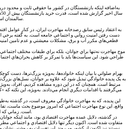
س
سالمندان است. به همين دليل، برخي تصميم گرفته‌اند اموال خود را بفروشند و به کشور‌هايي بروند که هزينه زندگي پايين‌تر و خدمات درماني بهتري دارند.
به اعتقاد رئيس سابق رصدخانه مهاجرت ايران، در کنار عوامل اقتص
دست رفتن امنيت رواني و اجتماعي جامعه است. به گفته برخي از 
قطعي‌هاي مکرر آب و برق، مشکلات معيشتي و عدم تامين امنيت او
موج مهاجرت نه‌تنها براي جوانان، بلکه براي طبقات مختلف اجتماعي 
طراحي شود. اين سياست‌ها بايد با تمرکز بر کاهش بحران‌هاي اجتم
بهرام صلواتي با بيان اينکه خانواده‌ها، به‌ويژه بزرگ‌ترها، دست
به يک پديده خانوادگي تبديل شود که علاوه بر جوانان، نسل‌هاي بزرگ‌ت
مرتبط است. همچنان که در اين دوره مشاهده کرديم، افراد، به‌وي
مي‌گرفتند يا اقدامات ديگري انجام مي‌دادند. به‌ويژه، اين نکته که
اين پديده، که به مهاجرت خانوادگي معروف است، در گذشته به‌طور 
واقع، اين نوع مهاجرت اجتماعي که امروز موضوع بحث ماست، تفاو
است. زماني که افراد با خانواده‌هاي خود مهاجرت مي‌کنند يا به منطقه‌اي جديد نقل‌مکان مي‌کنند، احتمال بازگشت به نقطه آغازين يا به کشور کمتر خواهد بود.
در گذشته، دلايل عمده مهاجرت اقتصادي بود، مانند اينکه جوانان
متفاوت شده است. اکنون ديگر تنها دلايل اقتصادي و اجتماعي مطر
نيستند نيز اکنون از کشور مي‌روند. اين تغييرات به روشني نشان م