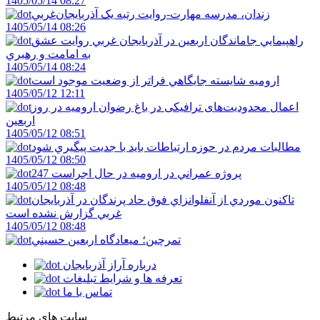
1405/05/14 08:27
زندان، مدرسه مهارت-روايت رتبه يک آذربايجان‌غربي
1405/05/14 08:26
راهپيمايي جاماندگان اربعين در آذربايجان غربي روايت عشق
به امامت و رهبري
1405/05/14 08:24
اروميه شايسته جايگاهي فراتر از وضعيت موجود است
1405/05/12 12:11
اعمال محدودیت‌های ترافیکی در باغ رضوان ارومیه در روز
اربعین
1405/05/12 08:51
مطالبات مردم در حوزه ارتباطات بايد با جديت پيگيري شود
1405/05/12 08:50
247 پروژه عمراني در اروميه در حال اجراست
1405/05/12 08:48
تاکنون موردي از آنفلوانزاي فوق حاد پرندگان در آذربايجان
غربي گزارش نشده است
1405/05/12 08:48
تمرچين؛ ميعادگاه اربعين حسيني
درباره آراز آذربایجان
تعرفه ها و شرایط تبلیغات
تماس با ما
سایت های مرتبط