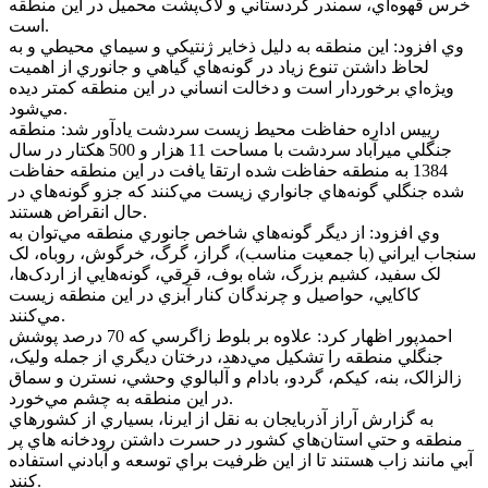
خرس قهوه‌اي، سمندر کردستاني و لاک‌پشت محميل در اين منطقه
است.
وي افزود: اين منطقه به دليل ذخاير ژنتيکي و سيماي محيطي و به
لحاظ داشتن تنوع زياد در گونه‌هاي گياهي و جانوري از اهميت
ويژه‌اي برخوردار است و دخالت انساني در اين منطقه کمتر ديده
مي‌شود.
رييس اداره حفاظت محيط زيست سردشت يادآور شد: منطقه
جنگلي ميرآباد سردشت با مساحت 11 هزار و 500 هکتار در سال
1384 به منطقه حفاظت شده ارتقا يافت در اين منطقه حفاظت
شده جنگلي گونه‌هاي جانواري زيست مي‌کنند که جزو گونه‌هاي در
حال انقراض هستند.
وي افزود: از ديگر گونه‌هاي شاخص جانوري منطقه مي‌توان به
سنجاب ايراني (با جمعيت مناسب)، گراز، گرگ، خرگوش، روباه، لک
لک سفيد، کشيم بزرگ، شاه بوف، قرقي، گونه‌هايي از اردک‌ها،
کاکايي، حواصيل و چرندگان کنار آبزي در اين منطقه زيست
مي‌کنند.
احمدپور اظهار کرد: علاوه بر بلوط زاگرسي که 70 درصد پوشش
جنگلي منطقه را تشکيل مي‌دهد، درختان ديگري از جمله وليک،
زالزالک، بنه، کيکم، گردو، بادام و آلبالوي وحشي، نسترن و سماق
در اين منطقه به چشم مي‌خورد.
به گزارش آراز آذربايجان به نقل از ايرنا، بسياري از کشورهاي
منطقه و حتي استان‌هاي کشور در حسرت داشتن رودخانه هاي پر
آبي مانند زاب هستند تا از اين ظرفيت براي توسعه و آبادني استفاده
کنند.