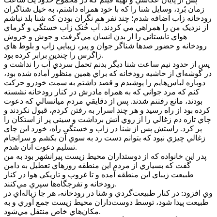
زمان بُرد، وسايل شنا را که با خود همراه داشتم، به خيل شناگران
رودخانه زاب اضافه شدم؛ چند نفر هم نگران بودن که شنا بلد نباشم
از نزديک من را همراهي مي کردند. آب خُنک زاب خستگي و گرماي
هواي تابستاني را از بدن انسان مي‌گرفت و جوش و خروش
رودخانه و حضور صدها شناگر جوان و پير، زيبايي زاب و بلوط هاي
زاگرس را چندين برابر کرده بود.
پس از حدود نيم ساعت شنا ديگر بدنم تحمل سردي آب را نداشت و
در گوشه‌اي از حاشيه رودخانه که براي همين منظور آماده شده بود،
دوباره لباس‌هايم را پوشيدم و قصد داشتم به سمت خودرو حرکت
کنم که مرد جواني که به همراه مادرش در کنار رودخانه نشسته
بودند، مانع رفتنم شدند. پس از دقايقي مردم ميانسالي که دعوت
کرده بود از راه رسيد و هر چند اسرار به رفتن کردم، قبول نکردند و
چاي تازه دم زغالي را از روي آتش برداشت و سيني پر از استکان را
پر کرد. راستش پس از شنا در زاب و خستگي راه، خورد اين چاي
زغالي چيزي نبود که بتوانم دست رد به سوي آن بکشم و سرانجام
تسليم دعوت آنان شدم.
پدر اين خانواده که از دوستداران محيط زيست پيرانشهر بود به من
گفت که بسياري از مردم اين منطقه روزهاي تعطيل به دامن
طبيعت زيباي اين منطقه آمده و تا غروب و تاريکي هوا در کنار
رودخانه و تفرجگاه‌ها سپري مي‌کنند.
وي افزود: در کنار طبيعت‌گردي و شنا در رودخانه، هر جا زباله‌اي در
طبيعت پيدا شود، توسط دوست‌داران محيط زيست جمع آوري و به
مکان‌هاي خاص منتقل مي‌شود.