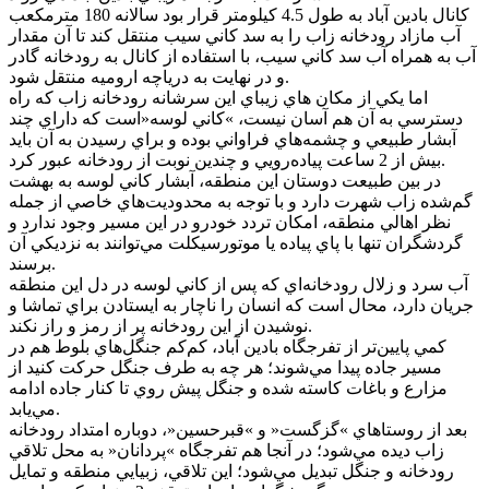
کانال بادين آباد به طول 4.5 کيلومتر قرار بود سالانه 180 مترمکعب
آب مازاد رودخانه زاب را به سد کاني سيب منتقل کند تا آن مقدار
آب به همراه آب سد کاني سيب، با استفاده از کانال به رودخانه گادر
و در نهايت به درياچه اروميه منتقل شود.
اما يکي از مکان هاي زيباي اين سرشانه رودخانه زاب که راه
دسترسي به آن هم آسان نيست، »کاني لوسه«است که داراي چند
آبشار طبيعي و چشمه‌هاي فراواني بوده و براي رسيدن به آن بايد
بيش از 2 ساعت پياده‌رويي و چندين نوبت از رودخانه عبور کرد.
در بين طبيعت دوستان اين منطقه، آبشار کاني لوسه به بهشت
گم‌شده زاب شهرت دارد و با توجه به محدوديت‌هاي خاصي از جمله
نظر اهالي منطقه، امکان تردد خودرو در اين مسير وجود ندارد و
گردشگران تنها با پاي پياده يا موتورسيکلت مي‌توانند به نزديکي آن
برسند.
آب سرد و زلال رودخانه‌اي که پس از کاني لوسه در دل اين منطقه
جريان دارد، محال است که انسان را ناچار به ايستادن براي تماشا و
نوشيدن از اين رودخانه پر از رمز و راز نکند.
کمي پايين‌تر از تفرجگاه بادين آباد، کم‌کم جنگل‌هاي بلوط هم در
مسير جاده پيدا مي‌شوند؛ هر چه به طرف جنگل حرکت کنيد از
مزارع و باغات کاسته شده و جنگل پيش روي تا کنار جاده ادامه
مي‌يابد.
بعد از روستاهاي »گزگست« و »قبرحسين«، دوباره امتداد رودخانه
زاب ديده مي‌شود؛ در آنجا هم تفرجگاه »پردانان« به محل تلاقي
رودخانه و جنگل تبديل مي‌شود؛ اين تلاقي، زبيايي منطقه و تمايل