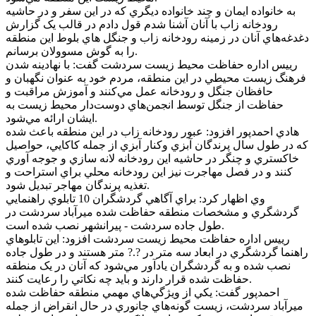
به خانواده ايمان و چند خانواده ديگري که در اين سفر و در حاشيه
رودخانه زاب با آنان آشنا شدم قول دادم در قالب يک گزارش
دغدغه‌هاي آنان در زمينه رودخانه زاب و جنگل هاي بلوط اين منطقه
را به گوش مسوولان برسانم.
رييس اداره حفاظت محيط زيست سردشت گفت: با نهادينه شدن
فرهنگ زيست محيطي در اين منطقه، مردم خود به عنوان نگهبان و
حافظان جنگل و رودخانه عمل مي‌کنند و آموزش مراقبت و
حفاظت از جنگل توسط انجمن‌هاي دوست‌دار محيط زيست به
ايشان ارائه مي‌شود.
هادي احمدپور افزود: عبور رودخانه زاب در اين منطقه باعث شده
که در طول سال پرندگان آبزي وکنار آبزي از جمله کاکايي، حواصيل
خاکستري و چنگر در حاشيه اين رودخانه لانه سازي و جوجه آوري
کنند و در فصل مهاجرت نيز اين رودخانه محلي براي استراحت و
تغذيه پرندگان مهاجر تبديل شود.
وي اظهار کرد: براي آگاهي گردشگران 10 تابلوي راهنمايي
گردشگري و مشخصات منطقه حفاظت شده ميرآباد سردشت در
طول جاده سردشت - پيرانشهر نصب شده است.
رييس اداره حفاظت محيط زيست سردشت افزود: اين تابلوهاي
راهنما گردشگري در ابعاد سه متر در ?.? متر هستند و در طول جاده
نصب شده و به گردشگران يادآور مي‌شود که آنان در يک منطقه
حفاظت شده قرار دارند و بايد چه نکاتي را رعايت کنند.
احمدپور گفت: يکي از ويژگي‌هاي مهمي منطقه حفاظت شده
ميرآباد سردشت، زيست گونه‌هاي جانوري در حال انقراض از جمله