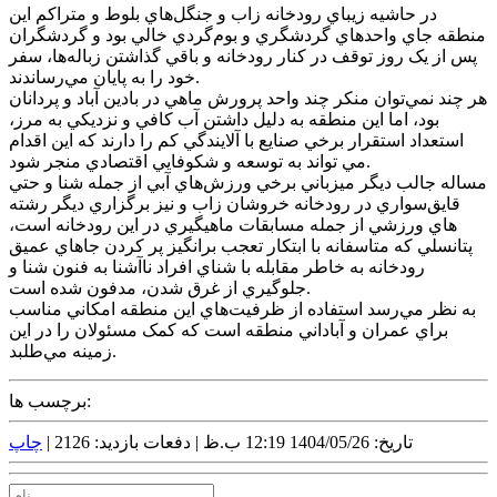
در حاشيه زيباي رودخانه زاب و جنگل‌هاي بلوط و متراکم اين
منطقه جاي واحدهاي گردشگري و بوم‌گردي خالي بود و گردشگران
پس از يک روز توقف در کنار رودخانه و باقي گذاشتن زباله‌ها، سفر
خود را به پايان مي‌رساندند.
هر چند نمي‌توان منکر چند واحد پرورش ماهي در بادين آباد و پردانان
بود، اما اين منطقه به دليل داشتن آب کافي و نزديکي به مرز،
استعداد استقرار برخي صنايع با آلايندگي کم را دارند که اين اقدام
مي تواند به توسعه و شکوفايي اقتصادي منجر شود.
مساله جالب ديگر ميزباني برخي ورزش‌هاي آبي از جمله شنا و حتي
قايق‌سواري در رودخانه‌ خروشان زاب و نيز برگزاري ديگر رشته
هاي ورزشي از جمله مسابقات ماهيگيري در اين رودخانه است،
پتانسلي که متاسفانه با ابتکار تعجب برانگيز پر کردن جاهاي عميق
رودخانه به خاطر مقابله با شناي افراد ناآشنا به فنون شنا و
جلوگيري از غرق شدن، مدفون شده است.
به نظر مي‌رسد استفاده از ظرفيت‌هاي اين منطقه امکاني مناسب
براي عمران و آباداني منطقه است که کمک مسئولان را در اين
زمينه مي‌طلبد.
برچسب ها:
تاریخ: 1404/05/26 12:19 ب.ظ |
دفعات بازدید: 2126 |
چاپ