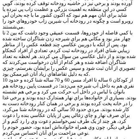
آورده بودند و برخي نيز در حاشيه رودخانه توقف کرده بودند، گويي
کسي در اين منطقه به اهميت بزرگي و عظمت زاب پي نبرده يا
شايد براي آنان مهم هم نبود که اکنون کشور ما با چه بحران آبي
روبرو است و چگونه در رودخانه آب شيرين زاب خودروهاي خود را
مي‌شستند.
با کمي فاصله از خودروها، قسمت عميقي وجود داشت که بين 2 تا
چهار متر بود و مکاني هم براي شيرجه زدن شناگران ساخته شده
بود. پس از آنکه با دوربين عکاسي چند قطعه عکس را از مناظر
زيبايي شناي افراد در رودخانه ثبت کردم، تعدادي از افراد کنجکاو
شده بودند و از دليل عکاسي من سوال مي کردند. هر لحظه به تعداد
شناگران اضافه شده و هر کدام از آنان درخواست مي‌کردند که
تصويري از آنان ثبت شود و سپس عکس را برايشان بفرستم، چيزي
که به دليل تقاضاهاي زياد آنان غيرممکن بود.
از کودکان 6 ساله تا افراد مسن 60 و 70 ساله شنا کرده و حدود 10
نفري هم به داخل آب شيرجه مي‌زدند؛ در قسمت پايين رودخانه هم
بانوان با لباس در داخل آب حرکت مي کرد و برخي هم نشسته
بودند. بسياري از خانواده‌ها براي نهار همتدارک ديده بودند و برخي غذا
را در خانه پخت کرده بودند و برخي در همان کنار رودخانه دست به
کار شده بودند. مردي حدود 50 سالي که در رودخانه شنا مي‌کرد،
براي صرف نهار و چاي زغالي پس از پايان عکاسي بنده را دعوت
کرد، هر چند از يک طرف نمي‌خواستم دعوت وي را رد کنم و از
طرفي ديگر، چون وي همراه خانواده‌اش آمده بود، حضور خودم را
نوعي مزاحمت براي آنان احساس مي‌کردم.
پس از پايان عکاسي و تهيه فيلم که در مجموع حدود يک ساعت