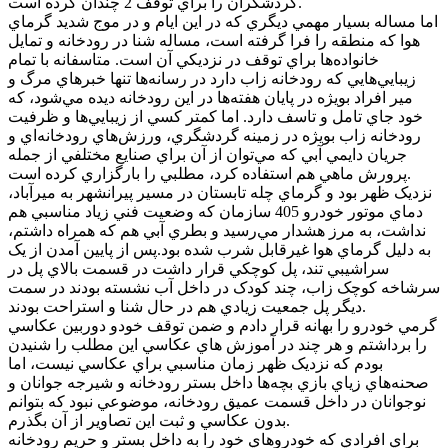
گردشگران را براي توقف 2 چندان کرده است.
اما مساله بسيار مهمي ديگري که در اين ايام و در موج شديد گرماي
هوا که منطقه را فرا گرفته است، مساله شنا در رودخانه و تمايل
خانواده‌ها براي توقف در نزديکي آن است. متاسفانه با تمام
زيبايي‌هايي که رودخانه زاب دارد در رسانه‌ها تنها خبرهاي مرگ و
مير افراد بويژه در پايان هفته‌ها در اين رودخانه ديده مي‌شود، که
خود جاي تامل و تاسف دارد. اما کمتر کسي از زيبايي‌ها و ظرفيت
رودخانه زاب بويژه در زمينه گردشگري، ورزش‌هاي رودخانه‌اي و
جريان دايمي آبي که مي‌توان از آن براي صنايع مختلفي از جمله
پرورش ماهي هم استفاده کرد، مطلبي را بارگزاري کرده است.
نزديک ظهر بود و گرماي چله تابستان در مسير پيرانشهر به ميرآباد،
دماي موتور خودرو 405 سازمان که وضعيت فني زياد مناسبي هم
نداشت، به مرز هشدار مي‌رسيد و بطري آبي هم که همراه داشتم،
به دليل گرماي هوا غيرقابل شرب شده بود.پس از پايين آمدن از يک
سراشيبي تند، پل کوچکي قرار داشت در قسمت بالاي پل در
سرشاخه‌ کوچک زاب، چند کودک در داخل آب نشسته بودند در سمت
ديگر پل جمعيت زيادي هم در حال شنا و استراحت بودند.
گرمي خودرو را بهانه قرار دادم و ضمن توقف خودو دوربين عکاسي
را برداشتم و هر چند در آموزش هاي عکاسي اين مطلب را شنيدن
بودم که نزديک ظهر زمان مناسبي براي عکاسي نيست، اما
صحنه‌هاي زياي بازي بچه‌ها داخل بستر رودخانه و شيرجه جوانان و
نوجوانان در داخل قسمت عميق رودخانه، موضوعي نبود که بتوانم
بدون عکاسي و ثبت اين تصاوير از آن بگذرم.
براي افرادي که خودروهاي خود را به داخل بستر و حريم رودخانه