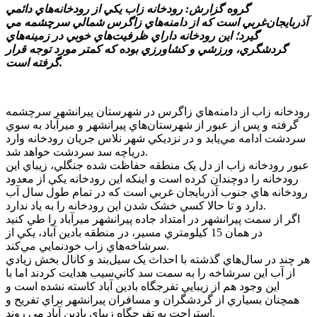
گروه گزارش: رودخانه زاب يکي از رودخانه‌هاي دائمي
آذربايجان‌غربي است که از دامنه‌هاي زاگرس شمالي سرچشمه مي
گيرد؛ اين رودخانه داراي ظرفيت‌هاي خوبي در زمينه‌هاي
گردشگري، ورزشي و کشاورزي بوده که کمتر مورد توجه قرار
گرفته است.
رودخانه زاب از دامنه‌هاي زاگرس در شهرستان پيرانشهر سرچشمه
گرفته و پس از عبور از شهرستان‌هاي پيرانشهر و ميرآباد به سوي
سردشت ادامه مي‌يابد و در نزديکي شهر نلاس جريان رودخانه وارد
درياچه سد سردشت خواهد شد.
عبور رودخانه زاب از دل يک منطقه حفاظت شده جنگلي، زيباي اين
رودخانه را دوچندان کرده است و اينکه اين رودخانه يکي از معدود
رودخانه هاي جنوب آذربايجان غربي است که در تمام طول سال آب
دارد و تا حالا کسي خشک شدن اين رودخانه را به ياد ندارد.
اگر از سمت پيرانشهر در امتداد جاده پيرانشهر ميرآباد را طي کنيد
در همان 15 کيلومتري مسير، در منطقه بادين آباد، يکي از
سرشاخه‌هاي زاب خودنمايي مي‌کند.
هر چند در سال‌هاي گذشته با احداث يک سيل‌بند و کانال بخش زيادي
از آب اين سرشاخه را به سمت سد کاني‌سيب هدايت کردند اما با
اين وجود هم از زيبايي تفرجگاه بادين آباد کاسته نشده است و
همچنان بسياري از گردشگران و مسافران پيرانشهر براي تفريح و
استراحت به تفرجگاه زيباي بادين آباد مي روند.