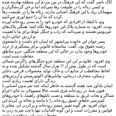
کاک ناصر گفت که اين فرهنگ در بين مردم اين منطقه نهادينه شده
و کسي زباله را در طبيعت رها نمي‌کند اما برخي گردشگران و
ميهمانان زياد با اين فرهنگ آشنايي ندارند، زباله ها را در طبيعت رها
کرده که ما آن را جمع آوري مي‌کنيم.
وي با انتقاد از افرادي که خودرو خود را به بستر رودخانه آورده
بودند، افزود: به شماره پلاک اين خودروها نگاه کنيد؛ همگي پلاک‌هاي
غيربومي هستند و نمي‌دانند که زاب و جنگل بلوط براي ما با اهميت
و ارزش حياتي دارند.
پسر جوان اين خانوده پيرانشهر که ايمان نام داشت و دانشجوي
رشته حقوق بود، گفت: متاسفانه قانوني براي پيشگيري از تردد
خودروها وجود ندارد در حالي که اين منطقه جنگلي، جزو مناطق
حفاظت شده است.
وي افزود: علاوه بر اين اين منطقه جزو جنگل‌هاي زاگرس شمالي
است که در طول بيش از ?? هزار سال گذشته تشکيل شده و به
لحاظ محافظت از منابع آب و خاک، توليد محصولات فرعي، ذخاير
ژنتيکي، مصارف درماني، توانايي‌هاي اکوتوريستي و ارزش‌هاي
زندگي داراي اهميت زيادي است.
ايمان يادآور شد: هفته گذشته به خاطر اينکه چند نفر بدون آشنايي با
فنون شنا، در رودخانه غرق شدند، حالا مسوولان به جاي اعزام
شناگر و نجات غريق به منطقه و نصب تابلوهاي راهنما، با خودروهاي
کمپرسي جاهاي عميق رودخانه را با ماسه و نخاله پر کردند.اين
جوان افزود: هر گونه تغيير مسير رودخانه و پرکردن آن، مغاير با
قوانين و مقررات است و اين گونه اقدامات تنها باعث ضربه زدن به
محيط زيست اين منطقه مي‌شود.