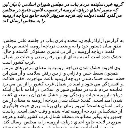
گروه خبر: نماينده مردم بناب در مجلس شوراي اسلامي با بيان اين
که مسير احياي درياچه اروميه از تصويب قانون جامع در مجلس
مي‌گذرد گفت: دولت بايد هرچه سريع‌تر لايحه جامع درياچه اروميه
را به مجلس ارسال کند.
به گزارش آرازآذربايجان، محمد باقري بناب در جلسه علني مجلس،
نطق ميان دستور خود را به وضعيت درياچه اروميه اختصاص داد و
گفت: درياچه اروميه در اثر بي تدبيري مسئولان گذشته و حال،
خشک شده است که به معناي از بين رفتن تمدن و حيات در شمال
غرب کشور است.
وي افزود: خشک شدن درياچه اروميه به معناي مرض هاي مزمن
همچون سقط جنين و نازايي و از بين رفتن سلامت و آرامش اين
خطه است. خشک شدن درياچه اروميه باعث مهاجرت، فقر، فلاکت
و افسردگي مي شود و اميد در شمال غرب کشور را از بين مي برد.
نماينده مردم بناب در مجلس شوراي اسلامي در ادامه با بيان اينکه
درياچه اروميه حيات و زندگي بود و خشک شدن آن به معناي کشته
شدن اميد است، گفت: خشک شدن درياچه اروميه به معناي از بين
رفتن انسان هاست؛ امروز زمان براي برنامه ريزي جهت جلوگيري
از خشکسالي درياچه اروميه تمام شده و وقت عمل است. رياست
جمهور بايد پيگير مطالبات منطقه شمال غرب کشور باشد و هرچه
سريع تر لايحه جامع احياي درياچه اروميه را به مجلس ارسال کند.
مردم از اقدامات شعاري و پوپوليستي و شعاري خسته هستند.