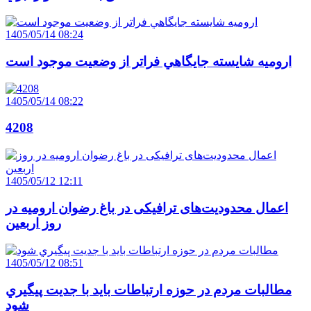
1405/05/14 08:24
اروميه شايسته جايگاهي فراتر از وضعيت موجود است
1405/05/14 08:22
4208
1405/05/12 12:11
اعمال محدودیت‌های ترافیکی در باغ رضوان ارومیه در
روز اربعین
1405/05/12 08:51
مطالبات مردم در حوزه ارتباطات بايد با جديت پيگيري
شود