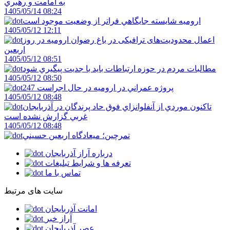
به امامت و رهبري
1405/05/14 08:24
اروميه شايسته جايگاهي فراتر از وضعيت موجود است
1405/05/12 12:11
اعمال محدودیت‌های ترافیکی در باغ رضوان ارومیه در روز
اربعین
1405/05/12 08:51
مطالبات مردم در حوزه ارتباطات بايد با جديت پيگيري شود
1405/05/12 08:50
247 پروژه عمراني در اروميه در حال اجراست
1405/05/12 08:48
تاکنون موردي از آنفلوانزاي فوق حاد پرندگان در آذربايجان
غربي گزارش نشده است
1405/05/12 08:48
تمرچين؛ ميعادگاه اربعين حسيني
درباره آراز آذربایجان
تعرفه ها و شرایط تبلیغات
تماس با ما
سایت های مرتبط
امانت آذربایجان
آراز خبر
عصر آذربایجان