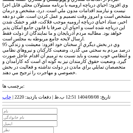
وي افزود: احياي درياچه اروميه با برنامه مسئولان محلي قابل اجرا
نيست و نيازمند اقدامات مدون ملي است. درد، مشخص و درمان
مشخص است و امروز وقت تصميم و عمل کردن است. طي دو دهه
اخير، ستاد احياي درياچه اروميه موجب فلاکت، فقر و خشک شدن
اين درياچه شده است و احياي آن صرفا با قانون جامع امکان پذير
خواهد بود. مطالبه مردم آذربايجان و ما نمايندگان از دولت فقط
ارسال لايحه جامع مربوطه به مجلس است.
وي در بخش ديگري از سخنان خود افزود: معيشت و زندگي 95
درصد مردم به سختي مي گذرد، وضعيت کارکنان و نيروهاي نظامي
و انتظامي خوب نيست و بايد نسبت به ترميم آن اقدام عاجل صورت
گيرد. وضعيت حقوق کارمندان نيز به گونه اي است که کارآمدان و
متخصصان تمايلي براي ماندن در دولت نداشته و فعاليت در بخش
خصوصي و مهاجرت را ترجيح مي دهند.
برچسب ها:
تاریخ: 1404/08/08 12:51 ب.ظ |
دفعات بازدید: 2220 |
چاپ