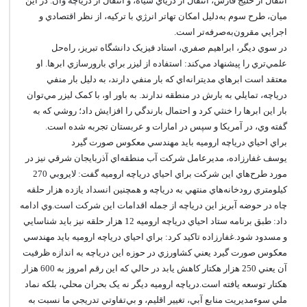
انتقال از خليج فارس، انتقال از درياي سياه، و انتقال از درياچه وان. در اين
ميان، طرح سوم به‌دليل امکان تهاتر انرژي با ترکيه، از نظر اقتصادي و
اجرايي مقرون‌به‌صرفه‌تر است.
در سوي ديگر، ابراهيم صفري، استاد فيزيک دانشگاه تبريز، راه‌حل
علمي‌تري را پيشنهاد مي‌کند: استفاده از ليزر براي بارورسازي ابرها. او
معتقد است ابرهاي مديترانه‌اي که بار منفي دارند، به دليل بار منفي
درياچه، تمايلي به بارش در منطقه ندارند. به باور او، با کمک ليزر مي‌توان
بار اين ابرها را خنثي کرد و احتمال بارندگي را افزايش داد؛ روشي که به
گفته وي، در آمريکا و سپس در امارات و عربستان تجربه شده است.
براي احياي درياچه اروميه بايد مهندسي معکوس صورت گيرد
يوسف غفارزاده، مديرعامل شرکت آب منطقه‌اي آذربايجان شرقي نيز در
مورد طرح‌هاي اين شرکت براي احياي درياچه اروميه گفت: لايروبي 270
کيلومتري رودخانه‌هاي منتهي به درياچه و همچنين انسداد يازده هزار حلقه
چاه در حوضه آبريز اين درياچه از جمله اقدامات اين شرکت است.وي ادامه
داد: طبق برنامه ستاد احياي درياچه اروميه 12 هزار حلقه نيز بايد شناسايي
و مسدود شود.غفارزاده تاکيد کرد: براي احياي درياچه اروميه بايد مهندسي
معکوس صورت گيرد يعني کشاورزي در حوزه اين درياچه به اندازه ظرفيت
آن يعني 250 هزار هکتار کاهش يابد در حالي که اين رقم امروز به 600 هزار
هکتار توسعه يافته است.درياچه اروميه ديگر نه يک بحران محلي، بلکه نماد
ملي سوء‌مديريت منابع آبي، تغيير اقليم، و بي‌تفاوتي تدريجي ما نسبت به