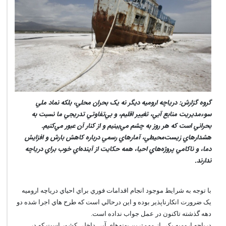
گروه گزارش: درياچه اروميه ديگر نه يک بحران محلي، بلکه نماد ملي
سوء‌مديريت منابع آبي، تغيير اقليم، و بي‌تفاوتي تدريجي ما نسبت به
بحراني است که هر روز به چشم مي‌بينيم و از کنار آن عبور مي‌کنيم.
هشدارهاي زيست‌محيطي، آمارهاي رسمي درباره کاهش بارش و افزايش
دما، و ناکامي پروژه‌هاي احيا، همه حکايت از آينده‌اي خوب براي درياچه
ندارند.
با توجه به شرايط موجود انجام اقدامات فوري براي احياي درياچه اروميه
يک ضرورت انکارناپذير بوده و اين درحالي است که طرح هاي اجرا شده دو
دهه گذشته تاکنون در عمل جواب نداده است.
درياچه اروميه يکي از مهم‌ترين پهنه‌هاي آبي داخلي کشور است که در