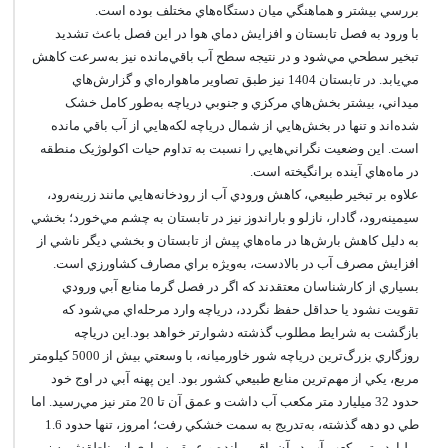
بررسي بيشتر و هماهنگي ميان دستگاه‌هاي مختلف بوده است.
با ورود به فصل تابستان و افزايش دماي هوا در اين فصل باعث تشديد
تبخير سطحي مي‌شود و در نتيجه سطح آب باقي‌مانده نيز به‌سرعت کاهش
مي‌يابد. در تابستان 1404 نيز طبق تصاوير ماهواره‌اي و گزارش‌هاي
ميداني، بيشتر بخش‌هاي مرکزي و جنوبي درياچه به‌طور کامل خشک
شده‌اند و تنها در بخش‌هايي از شمال درياچه لکه‌هايي از آب باقي مانده
است. اين وضعيت نگراني‌هايي را نسبت به تداوم حيات اکولوژيک منطقه
در ماه‌هاي آينده برانگيخته است.
علاوه بر تبخير طبيعي، کاهش ورودي آب از رودخانه‌هايي مانند زرينه‌رود،
سيمينه‌رود، گادار، نازلو و باراندوز نيز در تابستان به چشم مي‌خورد؛ بخشي
به دليل کاهش بارش‌ها در ماه‌هاي پيش از تابستان و بخشي ديگر ناشي از
افزايش مصرف آب در بالادست، به‌ويژه براي مصارف کشاورزي است.
بسياري از کارشناسان معتقدند که اگر در فصل گرما منابع آبي ورودي
تقويت نشود يا حداقل حفظ نگردد، درياچه وارد مرحله‌اي مي‌شود که
بازگشت به شرايط مطلوب گذشته دشوارتر خواهد بود.اين درياچه
روزگاري بزرگ‌ترين درياچه شور خاورميانه، با وسعتي بيش از 5000 کيلومتر
مربع، يکي از مهم‌ترين منابع طبيعي کشور بود. اين پهنه آبي در اوج خود
حدود 32 ميليارد متر مکعب آب داشت و عمق آن تا 20 متر نيز مي‌رسيد. اما
طي دو دهه گذشته، به‌تدريج به سمت خشکي رفت؛ امروز، تنها حدود 1.6
ميليارد متر مکعب آب در آن باقي مانده و عمق بسياري از مناطقش به زير