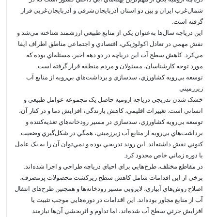
شمال‌غرب ايران و بين دو استان آذربايجان‌شرقي و آذربايجان‌غربي قرار
گرفته است.
اين درياچه سال‌ها به‌عنوان يکي از منابع طبيعي ارزشمند شناخته مي‌شد و
نقش مهمي در تعادل اکولوژيکي، اقتصادي و اجتماعي مناطق اطراف ايفا
مي‌کرد. کاهش سطح آب اين درياچه در دو دهه اخير، مسئله‌اي بوده که
مورد توجه کارشناسان، مسئولان و مردم منطقه قرار گرفته است.
توسعه بي‌رويه کشاورزي، سدسازي و برداشت‌هاي بي‌رويه از منابع آب
زيرزميني
خشک شدن تدريجي درياچه اروميه حاصل يک مجموعه عوامل طبيعي و
انساني است. تغييرات اقليمي، کاهش بارندگي، افزايش دما و در کنار آن،
توسعه بي‌رويه کشاورزي، سدسازي در مسير رودخانه‌هاي تغذيه‌کننده و
برداشت‌هاي بي‌رويه از منابع آب زيرزميني، همگي در شکل‌گيري وضعيت
کنوني نقش داشته‌اند. اين روند تدريجي بوده و نمي‌توان آن را به يک عامل
يا دوره زماني خاص محدود کرد.
در مقاطع مختلف، طرح‌هايي براي احياي درياچه طراحي و اجرا شده‌اند.
برخي از اين اقدامات شامل کاهش سطح زيرکشت محصولات پرمصرف،
اصلاح روش‌هاي آبياري، لايروبي مسير رودخانه‌ها و همچنين طرح‌هاي انتقال
آب از منابع مجاور بوده‌اند. اين اقدامات در دوره‌هايي موجب تثبيت يا
افزايش جزئي سطح آب شده‌اند، اما تداوم و اثربخشي آن‌ها نيازمند