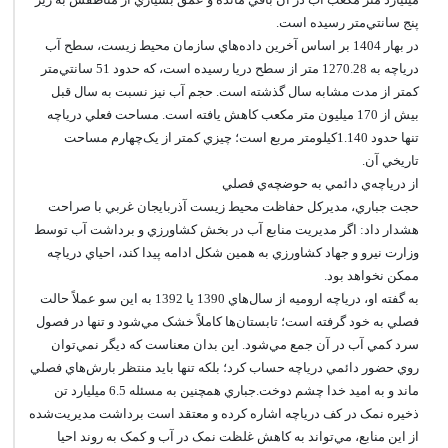
پنج سانتي‌متر رسيده است.
در بهار 1404 بر اساس آخرين داده‌هاي سازمان محيط زيست، سطح آب
درياچه به 1270.28 متر از سطح دريا رسيده است، که حدود 51 سانتي‌متر
کمتر از مدت مشابه سال گذشته است. حجم آب نيز نسبت به سال قبل
بيش از 170 ميليون متر مکعب کاهش يافته است. مساحت فعلي درياچه
تنها حدود 1.140کيلومتر مربع است؛ چيزي کمتر از يک‌چهارم مساحت
تاريخي آن.
از درياچه‌ي دائمي به حوضچه‌ي فصلي
حجت جباري، مديرکل حفاظت محيط زيست آذربايجان غربي با صراحت
هشدار داد: اگر مديريت منابع آب در بخش کشاورزي و برداشت آب توسط
وزارت نيرو و جهاد کشاورزي به همين شکل ادامه پيدا کند، احياي درياچه
ممکن نخواهد بود.
به گفته او، درياچه اروميه از سال‌هاي 1390 يا 1392 به اين سو عملاً حالت
فصلي به خود گرفته است؛ تابستان‌ها کاملاً خشک مي‌شود و تنها در فصول
سرد کمي آب در آن جمع مي‌شود. اين بدان معناست که ديگر نمي‌توان
روي حضور دائمي درياچه حساب کرد؛ بلکه تنها بايد منتظر بارش‌هاي فصلي
ماند و به اميد خدا چشم دوخت.جباري همچنين به مسئله 6.5 ميليارد تن
ذخيره نمک در کف درياچه اشاره کرده و معتقد است برداشت مديريت‌شده
از اين منابع، مي‌تواند به کاهش غلظت نمک در آب و کمک به روند احيا