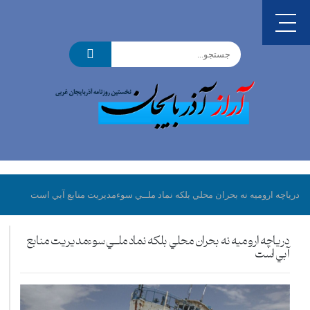
درياچه اروميه نه بحران محلي بلکه نماد ملــي سوءمديريت منابع آبي است
درياچه اروميه نه بحران محلي بلکه نماد ملــي سوءمديريت منابع
آبي است