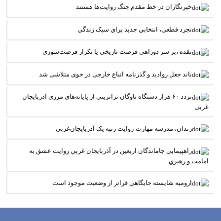
خبرنگاران در خط مقدم جنگ روايت‌ها هستند
تجرد قطعي، انتخابي جديد براي سبک زندگي
نقده ،بر سر دوراهي فرصت تاريخي يا تکرار فرصت‌سوزي
باند جعل روادید و گذرنامه اتباع خارجی در خوی متلاشی شد
تردد ۶۰ هزار دستگاه ناوگان ترانزیتی از پایانه‌های مرزی آذربایجان
‌غربی
زندان، مدرسه مهارت-روايت رتبه يک آذربايجان‌غربي
راهپيمايي جاماندگان اربعين در آذربايجان غربي روايت عشق به
امامت و رهبري
اروميه شايسته جايگاهي فراتر از وضعيت موجود است