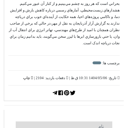
بحراني است که هر روز به چشم مي‌بينيم و از کنار آن عبور مي‌کنيم.
هشدارهاي زيست‌محيطي، آمارهاي رسمي درباره کاهش بارش و افزايش
دما، و ناکامي پروژه‌هاي احيا، همه حکايت از آينده‌اي خوب براي درياچه
ندارند.به گزارش آراز آذربايجان به نقل از مهر،در حالي که برخي از صاحب
نظران همچنان با اميد از طرح‌هاي مهندسي، تهاتر انرژي براي انتقال آب از
وان، يا حتي بارورسازي ابرها با ليزر سخن مي‌گويند، بايد بدانيم زمان براي
نجات درياچه اندک است.
برچسب ها:
تاریخ: 1404/05/06 10:31 ق.ظ |
دفعات بازدید: 2104 |
چاپ