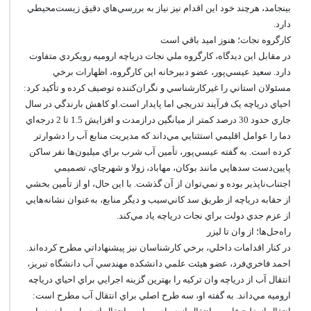
بينجامد، هرچند خود اين اقدام نيز نياز به بررسي‌هاي دقيق زيست‌محيطي
دارد.
کارگروه نجات؛ هنوز اميد باقي است
در مقابل اين ديدگاه، کارگروه ملي نجات درياچه اروميه رويکردي متفاوت
دارد. سعيد عيسي‌پور، عضو دبيرخانه اين کارگروه، اظهارات برخي
مسئولان استاني را غيرکارشناسي و نگران‌کننده توصيف کرده و تأکيد کرد:
احياي درياچه يک فرآيند تدريجي اما پايدار است.او کاهش بارندگي در سال
جاري حدود 30 درصد کمتر از ميانگين درازمدت و افزايش 1.5 تا 2 درجه‌اي
دما را عوامل اقليمي استثنايي مي‌داند که مديريت منابع آب را دشوارتر
کرده است. به گفته عيسي‌پور، تأمين آب شرب براي ميليون‌ها نفر ساکن
پايين‌دست سدهايي مانند بوکان، مهاباد، زولا و شهرچاي، تصميمي
اجتناب‌ناپذير بوده و نمي‌توان از آن گذشت. با اين حال، او از تأمين بخشي
از حقابه درياچه از طريق سد کاني‌سيب و ديگر منابع، به‌عنوان نشانه‌هايي
از عزم جدي دولت براي نجات درياچه ياد مي‌کند.
راه‌حل‌ها؛ از وان تا ليزر
در کنار اقدامات داخلي، برخي کارشناسان نيز پيشنهاداتي مطرح کرده‌اند.
احمد فاخري‌فرد، عضو هيئت علمي دانشکده مهندسي آب دانشگاه تبريز،
انتقال آب از درياچه وان ترکيه را بهترين گزينه اجرايي براي احياي درياچه
اروميه مي‌داند. به گفته او، سه طرح اصلي براي انتقال آب مطرح است: