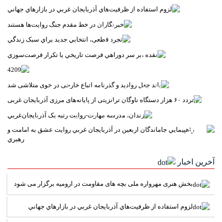
خبرنگاران در خط مقدم جنگ روايت‌ها هستند
تجرد قطعي، انتخابي جديد براي سبک زندگي
نقده ،بر سر دوراهي فرصت تاريخي يا تکرار فرصت‌سوزي
4209
باند جعل روادید و گذرنامه اتباع خارجی در خوی متلاشی شد
تردد ۶۰ هزار دستگاه ناوگان ترانزیتی از پایانه‌های مرزی آذربایجان ‌غربی
زندان، مدرسه مهارت-روايت رتبه يک آذربايجان‌غربي
راهپيمايي جاماندگان اربعين در آذربايجان غربي روايت عشق به امامت و
رهبري
آخرین اخبار
بخش هنری مهرواره ملی بچه های مقاومت در ارومیه برگزار می شود
لزوم استفاده از ظرفيت‌هاي آذربايجان غربي در بازارهاي جهاني