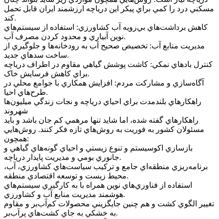
مسکني درد را کمي براي پيکر اين درياچه ارزشمند ايران قابل تحمل
کند.
کاهش برداشت‌هاي بي‌رويه آب کشاورزي: استفاده از سيستم‌هاي
نوين آبياري و محدود کردن مصرف آب.
مديريت منابع آب: تخصيص صحيح آب به رودخانه‌ها و جلوگيري از
ساخت سد‌هاي جديد.
کنترل باد‌هاي نمکي: کاشت پوشش گياهي مقاوم در اطراف درياچه
براي کاهش فرسايش خاک.
آگاه‌سازي و مشارکت مردم: افزايش همکاري با جوامع محلي در
طرح‌هاي احيا.
راهکار‌هاي بلندمدت براي احياي درياچه و نجات زندگي ميليون‌ها
شهروند
راهکار‌هاي گفته شده، اما شايد تنها مرهمي کم جان باشد و بايد
مسئولان کشور به فوريت به روش‌هاي تازه فکر کنند. روش‌هايي
همچون:
بازسازي اکوسيستم و تنوع زيستي و احياي گونه‌هاي گياهي و
جانوري بومي و مديريت پايدار درياچه.
برنامه‌ريزي منطقه‌اي جامع و ترکيب سياست‌هاي کشاورزي، آب،
محيط زيست و توسعه اقتصادي منطقه.
استفاده از فناوري‌هاي نوين همراه با به کارگيري سيستم‌هاي
هوشمند مديريت منابع آب و کشاورزي.
تغيير الگوي کشت و هم چنين جايگزيني محصولات کم‌آب‌بر و مقاوم
به خشکي به جاي کشت‌هاي پرآب‌بر.