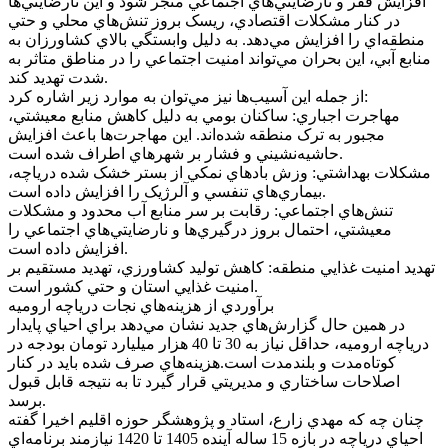
افزايش فقر و نارضايتي‌هاي اجتماعي منجر شود و اين نارضايتي‌ها
در کنار مشکلات اقتصادي، ريسک بروز تنش‌هاي محلي و حتي
منطقه‌اي را افزايش مي‌دهد. به دليل وابستگي بالاي کشاورزان به
منابع آبي، اين بحران مي‌تواند امنيت اجتماعي را در مناطق متاثر به
شدت تهديد کند.
از جمله اين آسيب‌ها نيز مي‌توان به موارد زير اشاره کرد:
مهاجرت اجباري: ساکنان بومي به دليل کاهش منابع معيشتي،
مجبور به ترک منطقه شده‌اند. اين مهاجرت‌ها باعث افزايش
حاشيه‌نشيني و فشار بر شهر‌هاي اطراف شده است.
مشکلات بهداشتي: وزش باد‌هاي نمکي از بستر خشک شده درياچه،
بيماري‌هاي تنفسي و آلرژيک را افزايش داده است.
تنش‌هاي اجتماعي: رقابت بر سر منابع آب محدود و مشکلات
معيشتي، احتمال بروز درگيري‌ها و نارضايتي‌هاي اجتماعي را
افزايش داده است.
تهديد امنيت غذايي منطقه: کاهش توليد کشاورزي، تهديد مستقيم بر
امنيت غذايي استان و حتي کشور است.
برآوردي از هزينه‌هاي نجات درياچه اروميه
در همين حال گزارش‌هاي جديد نشان مي‌دهد براي احياي پايدار
درياچه اروميه، حداقل نياز به 30 تا 40 هزار ميليارد تومان بودجه در
کوتاه‌مدت و بلندمدت است.هزينه‌هاي صرف شده بايد در کنار
اصلاحات ساختاري و مديريتي قرار گيرد تا به نتيجه قابل قبول
برسد.
چنان چه که مهدي زارع، استاد و پژوهشگر حوزه اقليم اخيرا گفته
احياي درياچه در بازه 15 ساله آينده 1405 تا 1420 نيازمند برنامه‌اي