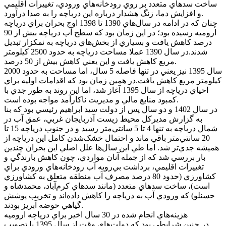
ساخت سد‌هاي متعدد بر روي رودخانه‌هاي ورودي، تغييرات اقليمي
و افزايش دما، زنگ هشدار درباره اين درياچه را به صدا درآورد.
چنان که در ادامه در سال‌هاي 1390 تا 1398 اوج بحران براي درياچه
اروميه رسيده بود؛ در اين زمان بود که سطح آب درياچه بيش از 90
درصد کاهش يافت و بسياري از بخش‌هاي درياچه به نمکزار تبديل
شدند.در سال 1390 عملا مساحت درياچه به حدود 2500 کيلومتر
مربع کاهش يافت و اين يعني کاهش بيش از 50 درصد.
سال 1395 نيز يعني در تنها فاصله 5 سال، اما مساحت به حدود 2000
کيلومتر مربع کاهش يافت.در همين زمان بود که اقدامات اوليه براي
احياي درياچه از سال 1395 آغاز شد، اما اين روند به طور جدي با
کمبود منابع مالي و مديريت ناکارآمد مواجه بوده است.
در سال 1402 و دو سال پس از دولت سيد ابراهيم رئيسي بود که بنا
به گزارش مديرکل محيط زيست آذربايجان غربي، عمق آب در
شمال درياچه به تنها 4 تا 5 سانتي‌متر رسيد و در جنوب درياچه 15 تا
20 سانتي‌متر باقي ماند و احتمال خشک‌شدن کامل اين درياچه از
هميشه جدي‌تر شد. اما طي اين سال‌ها علل اصلي اين بحران چندين
بار بررسي شد که از جمله آنان مواردي، چون کاهش بارندگي و
تغييرات اقليمي، برداشت بي‌رويه آب رودخانه‌هاي ورودي براي
کشاورزي (حدود 80 درصد مصرف آب منطقه متعلق به کشاورزي
است)، ساخت سد‌هاي متعدد (مانند سد‌هاي کرم‌آباد، محمدشاه و
حسنلو) که ورودي آب به درياچه را کاهش داده‌اند و تخريب پوشش
گياهي حوضه آبريز بودند.
هزينه‌هاي انجام شده در 30 سال اخير براي درياچه اروميه
در چنين شرايطي بود که دولت‌هاي وقت از سال 1395 با تصويب