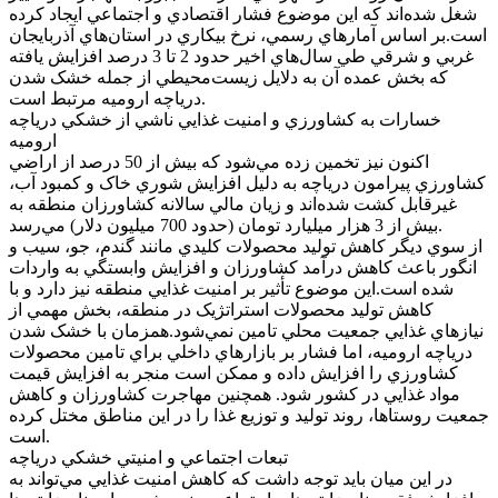
شغل شده‌اند که اين موضوع فشار اقتصادي و اجتماعي ايجاد کرده
است.بر اساس آمار‌هاي رسمي، نرخ بيکاري در استان‌هاي آذربايجان
غربي و شرقي طي سال‌هاي اخير حدود 2 تا 3 درصد افزايش يافته
که بخش عمده آن به دلايل زيست‌محيطي از جمله خشک شدن
درياچه اروميه مرتبط است.
خسارات به کشاورزي و امنيت غذايي ناشي از خشکي درياچه
اروميه
اکنون نيز تخمين زده مي‌شود که بيش از 50 درصد از اراضي
کشاورزي پيرامون درياچه به دليل افزايش شوري خاک و کمبود آب،
غيرقابل کشت شده‌اند و زيان مالي سالانه کشاورزان منطقه به
بيش از 3 هزار ميليارد تومان (حدود 700 ميليون دلار) مي‌رسد.
از سوي ديگر کاهش توليد محصولات کليدي مانند گندم، جو، سيب و
انگور باعث کاهش درآمد کشاورزان و افزايش وابستگي به واردات
شده است.اين موضوع تأثير بر امنيت غذايي منطقه نيز دارد و با
کاهش توليد محصولات استراتژيک در منطقه، بخش مهمي از
نياز‌هاي غذايي جمعيت محلي تامين نمي‌شود.همزمان با خشک شدن
درياچه اروميه، اما فشار بر بازار‌هاي داخلي براي تامين محصولات
کشاورزي را افزايش داده و ممکن است منجر به افزايش قيمت
مواد غذايي در کشور شود. همچنين مهاجرت کشاورزان و کاهش
جمعيت روستاها، روند توليد و توزيع غذا را در اين مناطق مختل کرده
است.
تبعات اجتماعي و امنيتي خشکي درياچه
در اين ميان بايد توجه داشت که کاهش امنيت غذايي مي‌تواند به