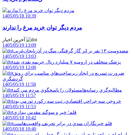
1405/05/18 10:39
مردم ديگر توان خريد مرغ را ندارند
آخرین اخبار
1405/05/19 13:09
مصدومیت ۱۳ نفر بر اثر گاز گرفتگی سگ در آذربایجان‌غربی
1405/05/19 13:03
پزشک متخلف در ارومیه ۷ میلیارد ریال جریمه نقدی شد
1405/05/19 12:00
ضرورت تسريع در ايجاد زيرساخت‌هاي مناسب براي رونق
گردشگري
1405/05/19 11:58
مطالبه‌گري رسانه‌هامسئولان را پاسخگوي مردم مي کند
1405/05/19 11:57
خروجي سه جراحي اقتصادي، ثبت سه رکورد تورمي بود
1405/05/19 11:53
قلم؛ خبر و سوگند مقدس بيداري
1405/05/18 10:42
قلم خبرنگاران سدي در برابر تحريف واقعيت‌هاست
1405/05/18 10:40
از احياي درياچه تا بحران پسماند؛ زنگ خطر براي زيست‌بوم