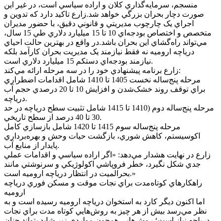
منسجم، سرمايه‌گذاري کلان و اراده سياسي است، در غير اين
صورت دچار بحران بزرگي خواهد شد.زارع تاکيد دارد که تدوين و
اجراي يک چارچوب مديريتي و قانوني دقيق، با حضور مديران
متخصص و اختصاص بودجه‌اي 10 تا 15 ميليارد دلاري طي 15 سال،
مي‌تواند راه‌گشاي اين بحران باشد.در واقع در بهترين حالت احياي
درياچه اروميه نه فقط نيازمند يک مديريت بحران کارآمد بلکه
نيازمند بودجه‌اي دستکم 15 ميليارد دلاري است.
زارع برنامه پيشنهادي خود را در سه مرحله ارائه مي‌کند:
مرحله پنج‌ساله نخست 1405 تا 1410 شامل اقدامات اضطراري
براي توقف روند خشک‌شدن و افزايش 10 تا 20 درصدي حجم آب
درياچه.
مرحله پنج‌ساله دوم (1410 تا 1415 شامل تثبيت سطح درياچه در حد
30 تا 40 درصد از سطح تاريخي.
مرحله پنج‌ساله سوم 1415 تا 1420 شامل بازسازي کامل
اکوسيستم، کاهش شوري، بازگشت حيات وحش و بهره‌برداري
پايدار از منابع آب.
زارع در نهايت هشدار مي‌دهد: «اگر اراده سياسي و اقدامات عملي
جدي شکل نگيرد، خطر فروپاشي اکولوژيکي و سرنوشتي مانند
بحرالميت در انتظار درياچه اروميه است.»
راهکار‌هاي کوتاه‌مدت براي نجات موقت و مسکن فوري درياچه
اروميه
اما اکنون ديگر کارد به استخوان درياچه اروميه رسيده است و به
نظر مي‌رسد بيش از هر چيز به روش‌هايي کوتاه مدت براي نجات
درياچه نياز است؛ روش‌هايي همچون مواردي زير شايد بتواند چنان