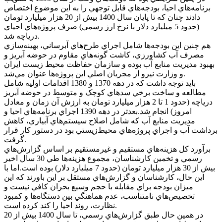
برنامه‌هاي احيا، بودجه‌هاي قابل توجهي را به اين موضوع اختصاص
دادند چنان که تا پايان سال 1400 بيش از 20 هزار ميليارد تومان
(حدود 5 ميليارد دلار با نرخ ارز رسمي) صرف پروژه‌هاي احياي
درياچه شد.
هم چنين اين بودجه‌ها شامل اجراي طرح‌هاي آبرساني، بهينه‌سازي
مصرف آب کشاورزي، کاشت گونه‌هاي مقاوم در حوضه آبريز و
بهبود مديريت منابع آب بوده و سازمان حفاظت محيط زيست ايران
و وزارت نيرو از مجريان اصلي اين پروژه‌ها عنوان مي‌شد.
بايد توجه داشت که در دهه 1370 و 1380 اقدامات اوليه شامل
مطالعه و ساخت برخي سد‌هاي کوچک و متوسط در حوضه آبريز
درياچه (حدود 1 تا 2 هزار ميليارد تومان به ارزش آن زمان و معادل
امروز) انجام شد.بعد‌تر در دهه 1390 اجراي برنامه‌هاي احيا و
مديريت منابع آب که شامل اصلاح سيستم‌هاي آبياري، کاهش
برداشت آب و اجراي پروژه‌هاي محيط‌زيستي بود در دستور کار قرار
گرفت.
برآورد کل هزينه‌هاي مستقيم و غيرمستقيم بر اساس گزارش‌هاي
رسمي و تخمين کارشناسان، مجموع هزينه‌ها طي 30 سال اخير
بيش از 30 هزار ميليارد تومان (حدود 7 ميليارد دلار) بوده است.اما با
اين حال، کارشناسان و گزارش‌هاي مستقل بر اين باورند که اين
ميزان بودجه براي مقابله با حجم وسيع بحران کافي نيست و
تخصيص‌هاي نامتناسب، عدم هماهنگي بين دستگاه‌ها و کمبود
نظارت، روند احيا را کند کرده است.
در همين حال طبق گزارش‌هاي رسمي، تا سال 1400 بيش از 20