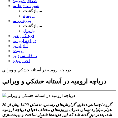
صدای شهروند
→ شهرستان ها
بازگشت ←
ارومیه
→ ورزشی
بازگشت ←
والیبال
فرهنگ و هنر
دریاچه ارومیه
آنادیلیمیز
پرونده
به قلم سردبیر
اخبار ویژه
درياچه اروميه در آستانه خشکي و ويراني
درياچه اروميه در آستانه خشکي و ويراني
گروه اجتماعي: طبق گزارش‌هاي رسمي، تا سال 1400 بيش از 20
هزار ميليارد تومان صرف پروژه‌هاي مختلف احياي درياچه اروميه
شد. بعدتر نيز گفته شد که اين هزينه‌ها شامل ساخت و بهينه‌سازي