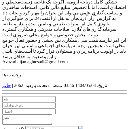
خشکي کامل درياچه اروميه، اگرچه يک فاجعه زيست‌محيطي و
اقتصادي است، اما با تخصيص منابع مالي کافي، اصلاحات ساختاري
و سياست‌گذاري علمي مي‌توان اين بحران را مهار کرد و نجات داد.
به گزارش آراز آذربايجان به نقل از اقتصاد24،براي جلوگيري از
نابودي کامل اين ميراث طبيعي و تامين آينده پايدار منطقه،
سرمايه‌گذاري‌هاي کلان، اصلاحات مديريتي و همکاري گسترده
دولت، بخش خصوصي و جوامع محلي ضروري است.
اين امر نيازمند همت ملي، همکاري بين بخشي و حضور فعال جوامع
محلي است. همچنين توجه به پيامد‌هاي اجتماعي و امنيتي اين بحران
بايد در اولويت برنامه‌ريزان و مسئولان قرار گيرد تا آسيب‌هاي ناشي
از اين وضعيت به حداقل برسد.
Azazarbaijan.aghtesadi@gmail.com
برچسب ها:
تاریخ: 1404/05/04 03:46 ب.ظ |
دفعات بازدید: 2062 |
چاپ
کد تصویری: