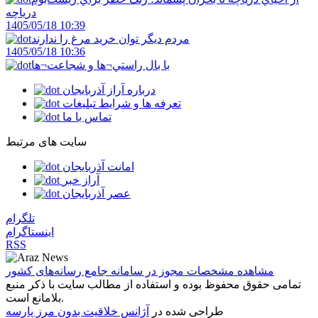
درياچه
1405/05/18 10:39
مردم ديگر توان خريد مرغ را ندارند
1405/05/18 10:36
با بال راستي¬ها و شجاعت¬ها
درباره آراز آذربایجان
تعرفه ها و شرایط تبلیغات
تماس با ما
سایت های مرتبط
امانت آذربایجان
آراز خبر
عصر آذربایجان
تلگرام
اینستاگرام
RSS
مشاهده مشخصات مجوز در سامانه جامع رسانه‌های کشور
تمامی حقوق محفوظ بوده و استفاده از مطالب سایت با ذکر منبع
بلامانع است.
طراحی شده در
آژانس خلاقیت بدون مرز پارسه