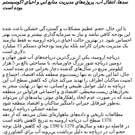
سدها، انتقال آب، پروژه‌هاي مديريت منابع آبي و احياي اکوسيستم
بوده است.
با اين حال، حجم عظيم مشکلات و گستردگي خشکي باعث شده
اين بودجه کافي نباشد و نياز به سرمايه‌گذاري بيشتر و مديريت بهتر
احساس شود. در بهترين حالت احياي درياچه اروميه نه فقط نيازمند
يک مديريت بحران کارآمد بلکه نيازمند بودجه‌اي دستکم 15 ميليارد
دلاري است.
درياچه اروميه، يکي از بزرگ‌ترين درياچه‌هاي آب شور جهان و
دومين درياچه شور بزرگ خاورميانه، با مساحتي بالغ بر 5 هزار
کيلومتر مربع در سال‌هاي گذشته دچار بحراني جدي شده است.
حال، اما اين بحران نه تنها زيست‌بوم منطقه بلکه اقتصاد، اجتماع و
امنيت ساکنان اطراف را تهديد مي‌کند.چنان که کاهش سطح آب اين
درياچه به دليل عوامل طبيعي و انساني، نه تنها در نهايت منجر به
بحران‌هاي زيست‌محيطي، اقتصادي و اجتماعي فراواني در منطقه
شده که در صورت عدم اتخاذ راهکار‌هاي موثر، پيامد‌هاي آن مي‌تواند
به‌طور غيرقابل جبراني دامنگير ساکنان و اقتصاد منطقه شود.
سابقه خشکي درياچه اروميه
مطالعات تاريخي و داده‌هاي ماهواره‌اي نشان مي‌دهد که از دهه
1370 سطح آب درياچه اروميه به تدريج کاهش يافته است.
در فاصله دو دهه و سال‌هاي 1370 تا 1390 بود که کاهش قابل توجه
حجم آب در درياچه به دليل برداشت بي‌رويه آب براي کشاورزي،