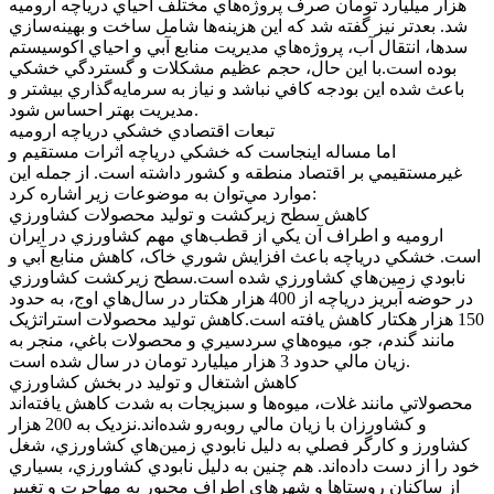
هزار ميليارد تومان صرف پروژه‌هاي مختلف احياي درياچه اروميه
شد. بعدتر نيز گفته شد که اين هزينه‌ها شامل ساخت و بهينه‌سازي
سدها، انتقال آب، پروژه‌هاي مديريت منابع آبي و احياي اکوسيستم
بوده است.با اين حال، حجم عظيم مشکلات و گستردگي خشکي
باعث شده اين بودجه کافي نباشد و نياز به سرمايه‌گذاري بيشتر و
مديريت بهتر احساس شود.
تبعات اقتصادي خشکي درياچه اروميه
اما مساله اينجاست که خشکي درياچه اثرات مستقيم و
غيرمستقيمي بر اقتصاد منطقه و کشور داشته است. از جمله اين
موارد مي‌توان به موضوعات زير اشاره کرد:
کاهش سطح زيرکشت و توليد محصولات کشاورزي
اروميه و اطراف آن يکي از قطب‌هاي مهم کشاورزي در ايران
است. خشکي درياچه باعث افزايش شوري خاک، کاهش منابع آبي و
نابودي زمين‌هاي کشاورزي شده است.سطح زيرکشت کشاورزي
در حوضه آبريز درياچه از 400 هزار هکتار در سال‌هاي اوج، به حدود
150 هزار هکتار کاهش يافته است.کاهش توليد محصولات استراتژيک
مانند گندم، جو، ميوه‌هاي سردسيري و محصولات باغي، منجر به
زيان مالي حدود 3 هزار ميليارد تومان در سال شده است.
کاهش اشتغال و توليد در بخش کشاورزي
محصولاتي مانند غلات، ميوه‌ها و سبزيجات به شدت کاهش يافته‌اند
و کشاورزان با زيان مالي رو‌به‌رو شده‌اند.نزديک به 200 هزار
کشاورز و کارگر فصلي به دليل نابودي زمين‌هاي کشاورزي، شغل
خود را از دست داده‌اند. هم چنين به دليل نابودي کشاورزي، بسياري
از ساکنان روستا‌ها و شهر‌هاي اطراف مجبور به مهاجرت و تغيير