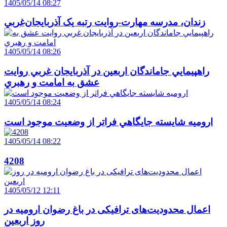
1405/05/14 08:27
زندان، مدرسه مهارت-روايت رتبه يک آذربايجان‌غربي
1405/05/14 08:26
راهپيمايي جاماندگان اربعين در آذربايجان غربي روايت
عشق به امامت و رهبري
1405/05/14 08:24
اروميه شايسته جايگاهي فراتر از وضعيت موجود است
1405/05/14 08:22
4208
1405/05/12 12:11
اعمال محدودیت‌های ترافیکی در باغ رضوان ارومیه در
روز اربعین