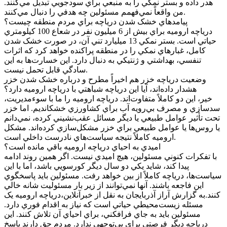
هدر داده و بستر نمکي را به منبعي براي سودجويي تبديل مي‌کنند.
من واقعاً نمي‌فهمم مسئولين چه هدفي را دنبال مي‌کنند.
پيامدهاي خشک شدن درياچه براي مردم منطقه چيست؟
درياچه اروميه براي بيش از 6 ميليون نفر در شعاع 100 کيلومتري
حياتي است. بستر نمکي 13 ميليارد تني آن، در صورت خشک شدن
کامل، غبارهاي نمکي را در منطقه پراکنده خواهد کرد که اثرات
تنفسي، بهداشتي و ژنتيکي به دنبال دارد. اين خسارت‌ها به اين
سادگي قابل تحمل نيست.
وضعيت درياچه خزر هم اخيراً مطرح و درباره خشک شدن خزر
هشدار داده‌اند، آيا اين درياچه شباهتي با درياچه اروميه دارد؟
خير، اين دو کاملاً متفاوت‌اند. درياچه اروميه را ما با سوءمديريت،
سدسازي و مصرف بي‌رويه آب براي کشاورزي خشکانديم. اما خزر
تحت تأثير عوامل طبيعي يا ديگر مسائل عقب‌نشيني کرده، نمي‌دانم
يا روس‌ها يا عوامل طبيعي براي خزر مشکل‌سازي کرده‌اند. مشکل
اروميه کاملاً نتيجه سياست‌هاي نادرست داخلي است.
اميدي به احياي درياچه اروميه باقي مانده است؟
با تفکرات کنوني مسئولين، هيچ اميدي نيست. اگر همين روند ادامه
پيدا کند، شايد يکي دو سال ديگر کورسويي باشد، اما با اين
سياست‌ها، درياچه کاملاً از بين خواهد رفت. مسئولين بايد پاسخگوي
اين فاجعه باشند. آنها نمي‌توانند از زير بار مسئوليت شانه خالي
کنند.به گزارش آراز آذربايجان به نقل از خبرآنلاين،درياچه اروميه يک
مسئله زيست‌محيطي حياتي است که نياز به اقدام فوري دارد.
مسئولين بايد به جاي فرافکني، براي احياي آن تلاش کنند. اين
درياچه ديگر فرصتي براي بي‌توجهي ندارد. مردم حق دارند پاسخ