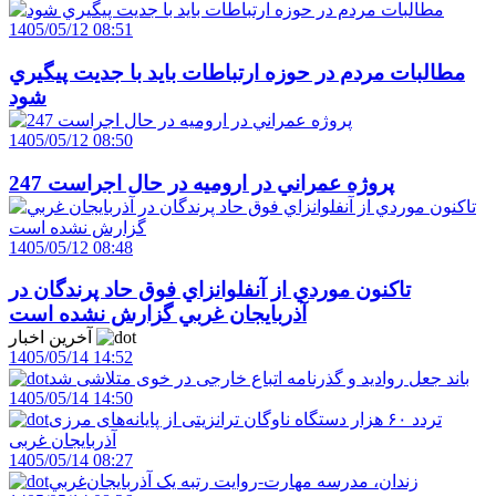
1405/05/12 08:51
مطالبات مردم در حوزه ارتباطات بايد با جديت پيگيري
شود
1405/05/12 08:50
247 پروژه عمراني در اروميه در حال اجراست
1405/05/12 08:48
تاکنون موردي از آنفلوانزاي فوق حاد پرندگان در
آذربايجان غربي گزارش نشده است
آخرین اخبار
1405/05/14 14:52
باند جعل روادید و گذرنامه اتباع خارجی در خوی متلاشی شد
1405/05/14 14:50
تردد ۶۰ هزار دستگاه ناوگان ترانزیتی از پایانه‌های مرزی
آذربایجان ‌غربی
1405/05/14 08:27
زندان، مدرسه مهارت-روايت رتبه يک آذربايجان‌غربي