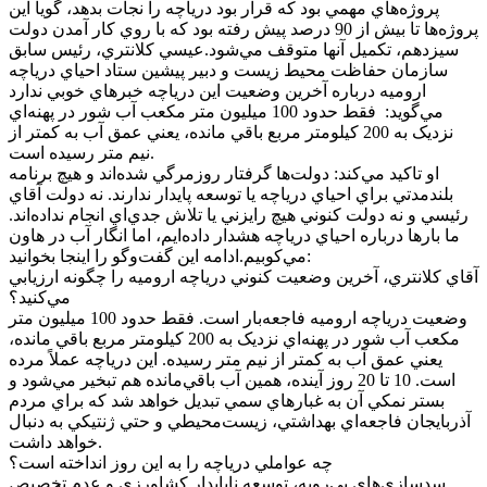
پروژه‌هاي مهمي بود که قرار بود درياچه را نجات بدهد،‌ گويا اين
پروژه‌ها تا بيش از 90 درصد پيش رفته بود که با روي‌ کار آمدن دولت
سيزدهم، تکميل آنها متوقف مي‌شود.عيسي کلانتري، رئيس سابق
سازمان حفاظت محيط زيست و دبير پيشين ستاد احياي درياچه
اروميه درباره آخرين وضعيت اين درياچه خبرهاي خوبي ندارد
مي‌گويد: فقط حدود 100 ميليون متر مکعب آب شور در پهنه‌اي
نزديک به 200 کيلومتر مربع باقي مانده، يعني عمق آب به کمتر از
نيم متر رسيده است.
او تاکيد مي‌کند: دولت‌ها گرفتار روزمرگي شده‌اند و هيچ برنامه
بلندمدتي براي احياي درياچه يا توسعه پايدار ندارند. نه دولت آقاي
رئيسي و نه دولت کنوني هيچ رايزني يا تلاش جدي‌اي انجام نداده‌اند.
ما بارها درباره احياي درياچه هشدار داده‌ايم، اما انگار آب در هاون
مي‌کوبيم.ادامه اين گفت‌وگو را اينجا بخوانيد:
آقاي کلانتري، آخرين وضعيت کنوني درياچه اروميه را چگونه ارزيابي
مي‌کنيد؟
وضعيت درياچه اروميه فاجعه‌بار است. فقط حدود 100 ميليون متر
مکعب آب شور در پهنه‌اي نزديک به 200 کيلومتر مربع باقي مانده،
يعني عمق آب به کمتر از نيم متر رسيده. اين درياچه عملاً مرده
است. 10 تا 20 روز آينده، همين آب باقي‌مانده هم تبخير مي‌شود و
بستر نمکي آن به غبارهاي سمي تبديل خواهد شد که براي مردم
آذربايجان فاجعه‌اي بهداشتي، زيست‌محيطي و حتي ژنتيکي به دنبال
خواهد داشت.
چه عواملي درياچه را به اين روز انداخته است؟
سدسازي‌هاي بي‌رويه، توسعه ناپايدار کشاورزي و عدم تخصيص