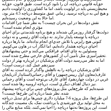
حق‌آبه قانوني درياچه، آن را نابود کرده است. طبق قانون، حق‌آبه
محيط‌زيستي بايد در اولويت باشد، اما ما کشاورزي را اولويت داديم
و هيچ آبي به درياچه نرسيد. زماني عمق متوسط درياچه 4.5 متر بود،
اما حالا به اين وضعيت رسيده‌ايم.
نقش دولت‌ها در اين بحران چيست؟ به نظر شما چرا اقدامات
مؤثري انجام نشده است؟
دولت‌ها گرفتار روزمرگي شده‌اند و هيچ برنامه بلندمدتي براي احياي
درياچه يا توسعه پايدار ندارند. نه دولت آقاي رئيسي و نه دولت
کنوني هيچ رايزني يا تلاش جدي‌اي انجام نداده‌اند. ما بارها درباره
احياي درياچه هشدار داده‌ايم، اما انگار آب در هاون مي‌کوبيم.
مسئولين به جاي اقدام، فرافکني مي‌کنند و حتي پيشنهادهاي
تحقيرآميزي مثل تأمين آب از کشورهاي خارجي مطرح شده است.
اما به نظر مي‌رسيد دولت آقاي پزشکيان در اين‌باره بهتر از دولت
سيزدهم عمل کند، درست است؟
آقاي پزشکيان درياچه را به نااهلش واگذار کرده است، به آقاي
عارف(معاون اول رييس‌جمهور) و آقاي رحماني(استاندار آذربايجان
غربي در دولت چهاردهم)،‌ آقاي عارف بي‌توجه است و آقاي رحماني
نيز دنبال اهداف ديگري است، درياچه اروميه رها شده است.
شنيده‌ايم که طرح‌هايي مثل پروژه‌هاي چيني براي درياچه پيشنهاد
شده. نظر شما درباره اين طرح‌ها چيست؟
اين طرح‌ها، مثل پروژه 6-7 ميليارد دلاري چيني‌ها براي تبديل درياچه
به محل توليد برق خورشيدي يا برداشت نمک، يک مصيبت چندگانه
است. اين پروژه‌ها نه‌تنها درياچه را احيا نمي‌کنند، بلکه منابع مالي را