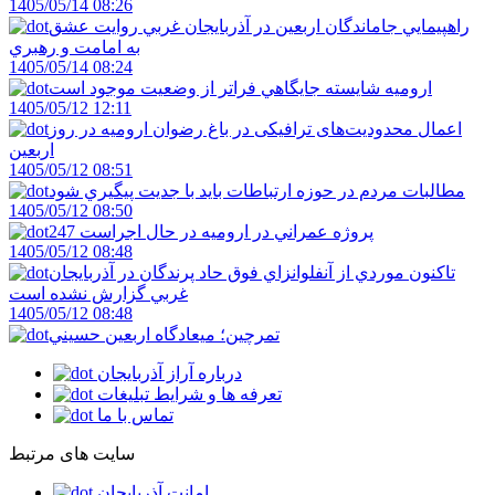
1405/05/14 08:26
راهپيمايي جاماندگان اربعين در آذربايجان غربي روايت عشق
به امامت و رهبري
1405/05/14 08:24
اروميه شايسته جايگاهي فراتر از وضعيت موجود است
1405/05/12 12:11
اعمال محدودیت‌های ترافیکی در باغ رضوان ارومیه در روز
اربعین
1405/05/12 08:51
مطالبات مردم در حوزه ارتباطات بايد با جديت پيگيري شود
1405/05/12 08:50
247 پروژه عمراني در اروميه در حال اجراست
1405/05/12 08:48
تاکنون موردي از آنفلوانزاي فوق حاد پرندگان در آذربايجان
غربي گزارش نشده است
1405/05/12 08:48
تمرچين؛ ميعادگاه اربعين حسيني
درباره آراز آذربایجان
تعرفه ها و شرایط تبلیغات
تماس با ما
سایت های مرتبط
امانت آذربایجان