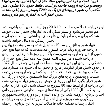
گروه گفت و گو: دبير پيشين ستاد احياي درياچه اروميه مي‌گويد:
وضعيت درياچه اروميه فاجعه‌بار است. فقط حدود 100 ميليون متر
مکعب آب شور در پهنه‌اي نزديک به 200 کيلومتر مربع باقي مانده،
يعني عمق آب به کمتر از نيم متر رسيده.
اين درياچه عملاً مرده است. 10 تا 20 روز آينده، همين آب باقي‌مانده
هم تبخير مي‌شود و بستر نمکي آن به غبارهاي سمي تبديل خواهد
شد که براي مردم آذربايجان فاجعه‌اي بهداشتي، زيست‌محيطي و
حتي ژنتيکي به دنبال خواهد داشت.
تنها، شور و تلخ، اين سه کلمه تبديل شده به سرنوشت زيباترين
درياچه فيروزه رنگ غرب کشور،‌ مدت‌هاست که نه تنها هيچ خبر
خوبي از درياچه اروميه نمي‌رسد، بلکه اين روزها خبرهايي از نابودي
درياچه شنيده مي‌شود. البته همين سه دهه پيش هيچ خبري از
خشکي و نابودي اين درياچه نبود. مساحت اين درياچه در سال 1377
در حدود شش هزار کيلومتر مربع و حجم آب آن حدود 32 ميليارد متر
مکعب بود، همين عدد باعث شده بود که درياچه اروميه در رديف
بيست و پنجمين درياچه‌هاي بزرگ دنيا ششمين درياچه? بزرگ آب
شور قرار بگيرد.اما اين روزهاي خوش و پررونق زياد طولاني نشد،‌
اين درياچه از اواسط دهه 80 شروع به خشک شدن کرد، کار به جايي
رسيد که سال 1392 يکي از وعده‌هاي مهم انتخاباتي حسن روحاني
احياي درياچه اروميه شد. اين وعده البته در دو دوره رياست‌جمهوري
او پيگيري شد، پروژه تونل انتقال آب رودخانه زاب به درياچه و
انتقال پساب تصفيه خانه فاضلاب تبريز به اين درياچه از جمله