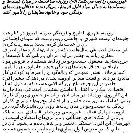
غيررسمي را ايفا مي‌کنند؛ آنان روزانه ساعت‌ها در ميان کيسه‌ها و
پسماندها به دنبال مواد قابل فروش مي‌گردند تا حداقل هزينه‌هاي
زندگي خود و خانواده‌هايشان را تأمين کنند.
اروميه، شهري با تاريخ و فرهنگي ديرينه، امروز در کنار همه
جلوه‌هاي توسعه شهري، با چالشي روبه‌روست که سيماي اجتماعي
آن را خدشه‌دار کرده است؛ پديده زباله‌گردي.
اين معضل اجتماعي سال‌هاست که در خيابان‌ها، کوچه‌ها و اطراف
مخازن زباله به چشم مي‌آيد؛ مردان و زناني که با کيسه‌ها و
چرخ‌دستي‌ها مشغول جست‌وجو در زباله‌ها هستند تا با فروش مواد
بازيافتي، حداقل هزينه‌هاي زندگي خود و خانواده‌شان را تأمين
کنند.برخلاف تصور عمومي که زباله‌گردي را صرفاً به کودکان کار
محدود مي‌داند، واقعيت ميداني اروميه نشان مي‌دهد که بيشتر افراد
حاضر در اين چرخه تلخ، بزرگسالاني هستند که به دليل فشار
اقتصادي، بيکاري، اعتياد يا نداشتن پشتيباني اجتماعي، به ناچار به
اين کار روي آورده‌اند. در ميان آنان، زنان نيز حضوري پررنگ دارند؛
زناني که اغلب سرپرست خانوار يا از اقشار محروم‌اند و براي گذران
زندگي به جست‌وجو در ميان زباله‌ها روي آورده‌اند.زباله‌گردي در
اروميه تنها يک فعاليت غيررسمي و پرخطر اقتصادي نيست، بلکه
بازتابي از شکاف‌هاي اجتماعي و نابرابري‌هاي اقتصادي است. در
چهره‌هاي اين افراد، خستگي، تحقير و بي‌پناهي ديده مي‌شود. آنان در
حالي که در معرض انواع بيماري‌ها و مخاطرات جسمي هستند،