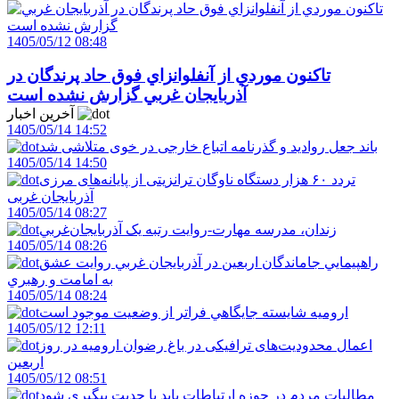
1405/05/12 08:48
تاکنون موردي از آنفلوانزاي فوق حاد پرندگان در
آذربايجان غربي گزارش نشده است
آخرین اخبار
1405/05/14 14:52
باند جعل روادید و گذرنامه اتباع خارجی در خوی متلاشی شد
1405/05/14 14:50
تردد ۶۰ هزار دستگاه ناوگان ترانزیتی از پایانه‌های مرزی
آذربایجان ‌غربی
1405/05/14 08:27
زندان، مدرسه مهارت-روايت رتبه يک آذربايجان‌غربي
1405/05/14 08:26
راهپيمايي جاماندگان اربعين در آذربايجان غربي روايت عشق
به امامت و رهبري
1405/05/14 08:24
اروميه شايسته جايگاهي فراتر از وضعيت موجود است
1405/05/12 12:11
اعمال محدودیت‌های ترافیکی در باغ رضوان ارومیه در روز
اربعین
1405/05/12 08:51
مطالبات مردم در حوزه ارتباطات بايد با جديت پيگيري شود