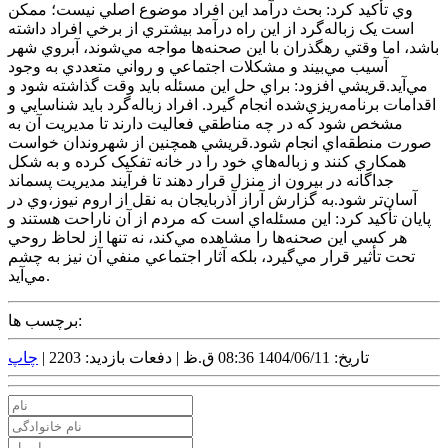
وي تأکيد کرد: بحث درآمد اين افراد موضوع اصلي نيست؛ ممکن
است يک زباله‌گرد از اين راه درآمد بيشتري از برخي افراد داشته
باشد، اما وقتي رهگذران با اين صحنه‌ها مواجه مي‌شوند، آبروي شهر
آسيب مي‌بيند و مشکلات اجتماعي و رواني متعددي به وجود
مي‌آيد.قريشي افزود: براي حل اين مسئله بايد وقت گذاشته شود و
اقدامات برنامه‌ريزي‌شده انجام گيرد. افراد زباله‌گرد بايد شناسايي و
مشخص شود که در چه مناطقي فعاليت دارند تا مديريت آن به
صورت منطقه‌اي انجام شود.قريشي همچنين از شهروندان خواست
همکاري کنند و زباله‌هاي خود را در خانه تفکيک کرده و به شکل
جداگانه در بيرون از منزل قرار دهند تا فرآيند مديريت پسماند
آسان‌تر شود.به گزارش آراز آذربايجان به نقل از اروم نيوز،وي در
پايان تأکيد کرد: اين مسئله‌اي است که مردم از آن ناراحت هستند و
هر کسي اين صحنه‌ها را مشاهده مي‌کند، نه تنها از لحاظ روحي
تحت تأثير قرار مي‌گيرد، بلکه آثار اجتماعي منفي آن نيز به چشم
مي‌آيد.
برچسب ها:
تاریخ: 1404/06/11 08:36 ق.ظ |
دفعات بازدید: 2203 |
چاپ