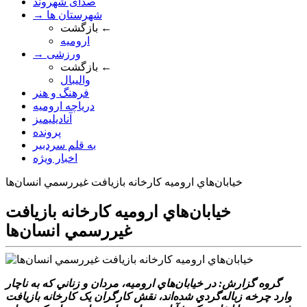
صدای شهروند
→ شهرستان ها
بازگشت ←
ارومیه
→ ورزشی
بازگشت ←
والیبال
فرهنگ و هنر
دریاچه ارومیه
آنادیلیمیز
پرونده
به قلم سردبیر
اخبار ویژه
خيابان‌هاي اروميه کارخانه بازيافت غيررسمي انسان‌ها
خيابان‌هاي اروميه کارخانه بازيافت
غيررسمي انسان‌ها
گروه گزارش: در خيابان‌هاي اروميه، مردان و زناني که به ناچار
وارد چرخه زباله‌گردي شده‌اند، نقش کارگران يک کارخانه بازيافت