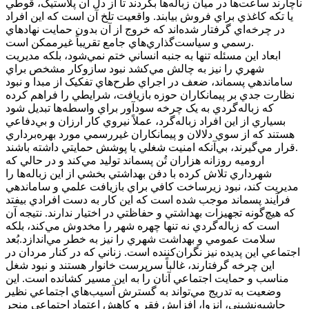
ناچارند ساعت‌ها در ميان زباله‌ها بگردند تا از دل آن پلاستيک، قوطي
يا تکه کاغذي براي فروش بيابند. واقعيت تلخ آن است که اين افراد
در چرخه‌اي گرفتار شده‌اند که خروج از آن بدون حمايت نهادهاي
رسمي و سياست‌گذاري‌هاي جامع تقريباً غيرممکن است.
ابعاد اين مسئله تنها به جنبه انساني ختم نمي‌شود، بلکه مديريت
شهري را نيز به چالش مي‌کشد نبود سازوکار مشخص براي
ساماندهي پسماند، ضعف در اجراي طرح‌هاي تفکيک از مبدا و نبود
نظارت جدي بر پيمانکاران حوزه بازيافت، شرايطي را فراهم کرده
که زباله‌گردي به يک چرخه سودآور براي واسطه‌ها تبديل شود
بسياري از اين افراد زباله‌گرد، عملاً نيروي کار ارزان و بي‌دفاعي
هستند که از سوي دلالان و پيمانکاران غيررسمي مورد بهره‌برداري
قرار مي‌گيرند، بي‌آنکه امنيت شغلي يا پوشش حمايتي داشته باشند.
اروميه روزانه هزاران تُن پسماند توليد مي‌کند و در حالي که
شهرداري تلاش کرده با دفن بهداشتي بخشي از اين زباله‌ها را
مديريت کند، نبود زيرساخت کافي براي بازيافت علمي و ساماندهي
فرآيند پسماند موجب شده است که اين کار به دست افرادي بيفتد
که هيچ‌گونه تجهيزات بهداشتي و حفاظتي در اختيار ندارند. نتيجه آن
است که زباله‌گردي نه تنها چهره شهر را مخدوش مي‌کند، بلکه
سلامت عمومي و بهداشت شهري را نيز به خطر مي‌اندازد.بُعد
اجتماعي اين پديده نيز نگران‌کننده است. زناني که در کنار مردان در
اين چرخه گرفتارند، غالباً سرپرست خانوار هستند و نبود شغل
مناسب و حمايت اجتماعي آنان را به اين مسير کشانده است. اين
وضعيت به تدريج مي‌تواند به گسترش آسيب‌هاي اجتماعي نظير
حاشيه‌نشيني، انزوا، افزايش فقر و کاهش اعتماد اجتماعي منجر