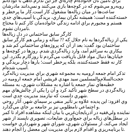
براي تأمين نان خانواده‌ام چاره‌اي جز اين ندارم.گاهي با کودکانم
روبه‌رو مي‌شوم که در کوچه‌ها بازي مي‌کنند و نمي‌دانند مادرشان
ساعت‌ها در ميان زباله‌ها مشغول کار است.کار ما پرخطر و
خسته‌کننده است؛ هميشه نگران بيماري، بريدگي يا آسيب‌هاي جدي
هستم و مجبورم براي ادامه زندگي خانواده‌مان کار کنم تا محتاج
نامردان نشوم.
کارگر سابق ساختماني در دل زباله‌ها
يکي از زباله‌گردها به نام جلال که ?? ساله و زماني هم کارگر سابق
ساختمان بود گفت: بعد از آن که پروژه‌هاي ساختماني کم شد و
بيکاري به سراغم آمد، وارد زباله‌گردي شدم. روزها در کوچه‌ها و
خيابان‌ها دنبال مواد قابل بازيافت مي‌گردم تا روزگارم بگذرد. اين
کار نه فقط خسته‌کننده، بلکه پرخطر است؛ بارها دچار بريدگي و
آسيب شده‌ام.
تذکر امام جمعه اروميه به مجموعه شهري براي مديريت زباله‌گرد
حجت‌السلام‌والمسلمين سيد مهدي قريشي امام جمعه اروميه در
خطبه‌هاي نماز جمعه با اشاره به مشکلات شهري، به مسئله
زباله‌گردي در سطح شهر تأکيد کرد و آن را يکي از چالش‌هاي مهم
شهري دانست که نيازمند مديريت جدي است.
وي افزود: اين پديده علاوه بر تأثير منفي بر سيماي شهر، آثار روحي
و اجتماعي نامطلوبي نيز بر جامعه بر جاي مي‌گذارد.
نماينده ولي‌فقيه در آذربايجان‌غربي با بيان اينکه مشاهده افراد تا کمر
در سطل‌هاي زباله براي جمع‌آوري ضايعات، تصويري ناپسند از شهر
ايجاد مي‌کند، از مسئولان شهري، شوراي شهر و شهرداري خواست
تا برنامه‌ريزي و اقدام لازم براي مديريت اين معضل را انجام دهند.