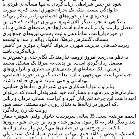
شود. در چنين شرايطي، زباله‌گردي نه تنها مسأله‌اي فردي يا
خانوادگي نيست، بلکه يک بحران شهري است که به صورت
زنجيره‌اي ساير حوزه‌هاي اجتماعي را نيز متأثر مي‌کند.
با نگاهي به تجربه ديگر کلان‌شهرها مي‌توان دريافت که حل اين
معضل نيازمند يک برنامه جامع است ايجاد فرصت‌هاي شغلي سالم
در حوزه بازيافت، ساماندهي و ثبت رسمي نيروهاي جمع‌آوري
پسماند، گسترش فرهنگ تفکيک زباله از مبدا و توسعه
زيرساخت‌هاي مديريت شهري مي‌تواند گام‌هاي مؤثري در کاهش
زباله‌گردي باشد.
به نظر مي‌رسد امروز اروميه نيازمند يک نگاه جدي و عميق‌تر به
معضل زباله‌گردي است. اين پديده نه صرفاً يک مشکل محيط
زيستي، بلکه نشانه‌اي از ضعف‌هاي ساختاري و نابرابري‌هاي
اجتماعي است. بي‌توجهي به آن، تبعات سنگيني در حوزه اجتماعي،
بهداشتي و حتي امنيت شهري خواهد داشت.
بنابراين، تنها با همکاري ميان شهرداري، نهادهاي حمايتي،
سازمان‌هاي مردم‌نهاد و مشارکت خود شهروندان است که مي‌توان
اميد داشت اين چرخه تلخ پايان گيرد و کرامت انساني مردان و زناني
که امروز در زباله‌ها به دنبال روزي خود هستند، حفظ شود.
روايت يک زن زباله‌گرد
اسمم مرضيه است، 35 ساله، سرپرست خانوار. وقتي شوهرم بيمار
شد و ديگر قادر به کار نبود، مجبور شدم وارد اين چرخه شوم. روزها
با کيسه و چرخ‌دستي در خيابان‌ها مي‌گردم و از ميان زباله‌ها
پلاستيک، قوطي و کاغذ جمع مي‌کنم. درآمدم بسيار اندک است، ولي