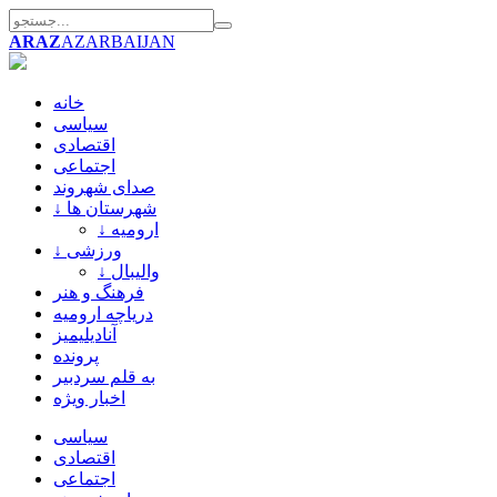
ARAZ
AZARBAIJAN
خانه
سیاسی
اقتصادی
اجتماعی
صدای شهروند
↓ شهرستان ها
↓ ارومیه
↓ ورزشی
↓ والیبال
فرهنگ و هنر
دریاچه ارومیه
آنادیلیمیز
پرونده
به قلم سردبیر
اخبار ویژه
سیاسی
اقتصادی
اجتماعی