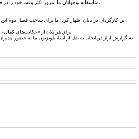
متاسفانه نوجوانان ما امروز اکثر وقت خود را در فضاي مجازي مي‌گذرانند و اميدوارم ساعاتي هم مشغول ديدن اين سريال شوند و نسبت به گذشته کشورشان کنجکاوي بيشتري داشته باشند.
اين کارگردان در پايان اظهار کرد: ما براي ساخت فصل دوم اين
براي هر پلان از »حکايت‌هاي کمال« 50 تا 60 نفر زحمت کشيدند. اميدوارم تلويزيون به داشتن مسئولان باتجربه که قدر زحمات توليد فيلم‌ها و سريال‌ها را مي‌دانند بيشتر توجه کند.
به گزارش آرازآذربايجان به نقل از ايلنا، تلويزيون ما به حضور مدير