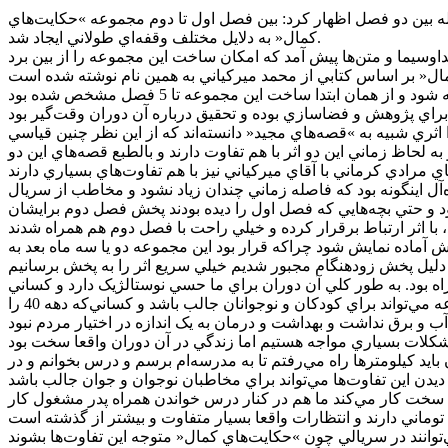
و سيما در حال پخش است درباره فاصله بين دو فصل اظهار کرد: بين فصل اول تا دوم مجموعه »حکايت‌هاي
کمال« به دلايل مختلف وقفه‌اي طولاني ايجاد شد.
ري شبيه به »قصه‌هاي مجيد« دانسته‌اند که از اين نظر چنين قياسي
د« قصه‌هايش در زمان حال خود قصه روايت مي‌شود و ما قصه‌مان را در دهه 40روايت مي‌کنيم و به لحاظ زماني اين دو اثر با هم تفاوت دارند و بالطبع قصه‌هاي اين دو
آل اينگونه بود که فاصله زماني چندان زياد نشود و مخاطب از سريال
 و حتي بچه‌هايي که فصل اول را ديده بودند پخش فصل دوم برايشان
ماده نمايش شود چراکه قرار بود اين مجموعه دو يا سه ماه بعد به
 بسياري همراه بود. به طور کلي آن دوران براي ما حسي نوستالژيک دارد و کساني
که دهه 40 را ديده باشند مي‌توانند با اين سريال ارتباط حسي خوبي برقرار کنند. از طرفي پرداختن به يک سري مسائل تاريخي در اين مجموعه مي‌تواند براي کودکان و نوجوانان جالب باشد و کساني‌که دهه 40 را
بايد کيلومترها راه مي‌رفتم تا به مدرسه‌ام برسم و درس بخوانم و در
مان سخت کار مي‌کند ما هم در کنار درس خواندن همراه پدر مشغول کار