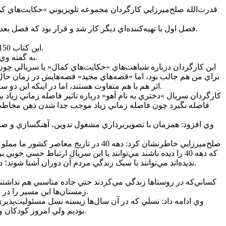
فصل اول با تهيه‌کننده‌اي ديگر کار شد و قرار بود که فصل بعد هم پس از آن ساخته شود اما با چند سال وقفه، تغييراتي در مديران صداوسيما و متن‌ها پيش آمد که امکان ساخت اين مجموعه را از بين برد.
اين کتاب 150 قصه دارد که قرار بود در 150 قسمت هم مجموعه تلويزيوني آن ساخته شود و از همان ابتدا ساخت اين مجموعه تا 5 فصل مشخص شده بود.
به گفته وي، براي ساخت اين مجموعه که در دهه 40 روايت مي‌شود نياز به زماني براي پژوهش و فضاسازي بوده و تحقيق درباره آن دوران وقت‌گير بود.
اين کارگردان درباره شباهت‌هاي »حکايت‌هاي کمال« با سريالي چون
اثر هم با هم متفاوت هستند، اما در اينکه اين دو سريال از آثاري ادبي اقتباس شده‌اند اشتراک وجود دارد هر چند که قلم آقاي مرادي کرماني با آقاي ميرکياني نيز با هم تفاوت‌هاي بسياري دارند.
کارگردان سريال »دختري به نام آهو« درباره تاثير فاصله زماني زياد
فاصله نگيرد چون فاصله زماني زياد موجب جدا شدن ذهن مخاطب از
وي افزود: همزمان با تصويربرداري مشغول تدوين، آهنگسازي و صدا
صلح‌ميرزايي خاطرنشان کرد: دهه 40 د
نديده‌اند مي‌توانند با سبک زندگي مردم آن دوران آشنا شوند؛ دوراني که تنوع فرهنگي تا اين حد زياد نبود، بسياري از نقاط تهران حتي آب و برق نداشت و بهداشت و درمان به يک اندازه در اختيار مردم نبود.
کساني‌که در روستاها زندگي مي‌کردند حتي جاده مناسبي هم نداشتند ک
زمستان‌ها اين مسير را در برف طي مي‌کردم. امروز شکل زندگي بسيار متفاوت از ديروز است و ديدن اين تفاوت‌ها مي‌تواند براي مخاطبان نوجوان و جوان جالب باشد.
وي ادامه داد: نسلي که در آن سال‌ها زيسته نسل مسئوليت‌پذيري 
بوديم ولي امروز کودکان و نوجوانان از خانواده‌شان انتظار خريد گوشي‌هاي موبايل چند ده ميليون توماني دارند و انتظارات واقعا بسيار متفاوت و بيشتر از گذشته است.