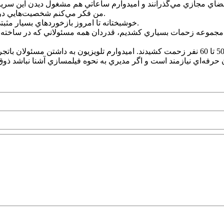
من فکر مي‌کنم شخصيت‌هايي در اين سريال هستند که حتي مي‌توانند براي مخاطبان امروز الگو باشند.
خوشبختانه تا امروز بازخوردهاي بسيار مثبتي از سريال شاهد بوديم و مردم »حکايت‌هاي کمال 2« را دوست دارند.
 مجموعه زحمات بسياري کشديم، قدردان همه مسئولاني که در ساخته و 
ان حرفه‌اي نيازمند است و اگر مديري به نحوه فيلمسازي آشنا نباشد ذوق 