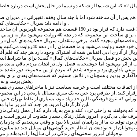
قدرت‌الله صلح‌ميرزايي کارگردان مجموعه تلويزيوني »حکايت‌هاي کمال 2« که اين شب‌ها از شبکه د
او ادامه داد: سريال »حکايت‌هاي کمال« بر اساس کتابي از محمد ميرکياني به همين نام نوشته شده است.
 »قصه‌هاي مجيد« گفت: برخي منتقدان، سريال »حکايت‌هاي کمال« را اث
براي من هم جالب بود، اما »قصه‌هاي مجي
 بين پخش دو فصل سريال »حکايت‌هاي کمال« گفت: براي ما شرايط ايده‌
 اثر مي‌شود اما خوشبختانه فصل اول در اذهان مردم باقي مانده بود
نوعي يادآوري بود و متوجه شدم که مردم از اين مجموعه دور نشده‌اند، با اثر ارتباط برقرار کرده و خيلي راحت با فصل دوم هم همراه شدند.
گذاري بوديم و همچنان در تلاش هستيم که قسمت‌هاي بعدي براي پخش آ
پخش برسد و به دليل پخش زودهنگام مجبور شديم خيلي سريع اثر را به پخش برسانيم.
ر تاريخ معاصر کشور ما مملو از اتفاقات مختلف است و عرصه سياست نيز با ماجراهاي
اين کارگردان افزود: هر چند که امروز ما با مشکلات بسياري مواجه هستيم اما زندگي در آن دوران واقعا سخت بود.
ه بخواهند به راحتي تردد کنند و من به ياد دارم که از محل زندگي‌مان 
بود، توقعات ما از پدرانمان آنقدر بالا نبود و وقتي مي‌ديديم که پدر
نوجوانان امروز سختي‌هاي زندگي در آن سال‌ها را نديده‌اند و مي‌توانند در سريالي چون »حکايت‌هاي کمال« متوجه اين تفاوت‌ها بشوند.