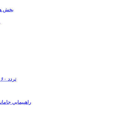
بخش هن
ل
تردد ۶۰ هزار دستگاه ناوگان ترانزیتی از پایانه‌های مرزی آذربایجان ‌غربی
راهپيمايي جامان