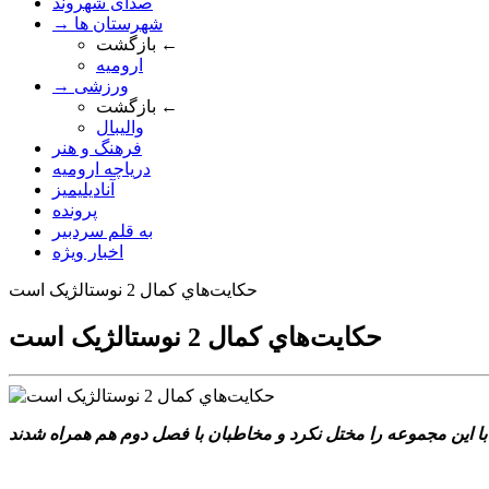
صدای شهروند
→ شهرستان ها
بازگشت ←
ارومیه
→ ورزشی
بازگشت ←
والیبال
فرهنگ و هنر
دریاچه ارومیه
آنادیلیمیز
پرونده
به قلم سردبیر
اخبار ویژه
حکايت‌هاي کمال 2 نوستالژيک است
حکايت‌هاي کمال 2 نوستالژيک است