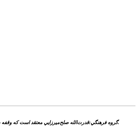
گروه فرهنگي:قدرت‌الله صلح‌ميرزايي معتقد است که وقفه طولاني بين پخش فصل اول و دوم »حکايت‌هاي کمال« ارتباط مخاطب با اين مجموعه را مختل نکرد و مخاطبان با فصل دوم هم همراه شدند.