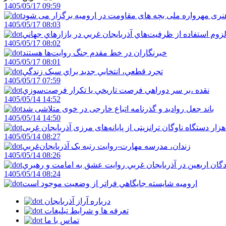
1405/05/17 09:59
ری مهرواره ملی بچه های مقاومت در ارومیه برگزار می شود
1405/05/17 08:03
زوم استفاده از ظرفيت‌هاي آذربايجان غربي در بازارهاي جهاني
1405/05/17 08:02
خبرنگاران در خط مقدم جنگ روايت‌ها هستند
1405/05/17 08:01
تجرد قطعي، انتخابي جديد براي سبک زندگي
1405/05/17 07:59
نقده ،بر سر دوراهي فرصت تاريخي يا تکرار فرصت‌سوزي
1405/05/14 14:52
باند جعل روادید و گذرنامه اتباع خارجی در خوی متلاشی شد
1405/05/14 14:50
1405/05/14 08:27
زندان، مدرسه مهارت-روايت رتبه يک آذربايجان‌غربي
1405/05/14 08:26
دگان اربعين در آذربايجان غربي روايت عشق به امامت و رهبري
1405/05/14 08:24
اروميه شايسته جايگاهي فراتر از وضعيت موجود است
درباره آراز آذربایجان
تعرفه ها و شرایط تبلیغات
تماس با ما