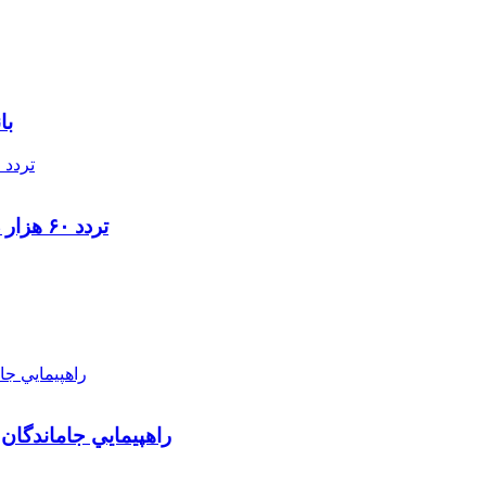
با
تردد ۶۰ هزار دستگاه ناوگان ترانزیتی از پایانه‌های مرزی آذربایجان ‌غربی
راهپيمايي جاماندگان