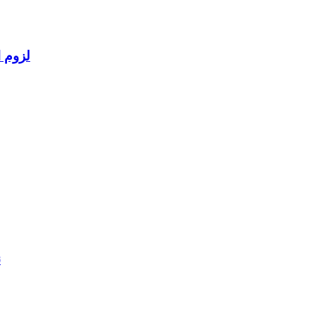
لزوم ا
ن