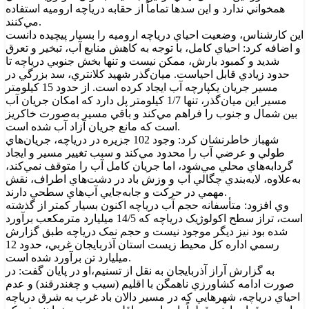
همخواني ندارد و اين سدها تماماً از حقابه درياچه اروميه استفاده
مي‌کنند.
اين کارشناس، وضعيت احياي درياچه اروميه را بسيار پيچيده دانست
و اضافه کرد: احياي کامل، با توجه به کاهش منابع آب، تبخير و تعرق
شديد و کمبود بارش، ممکن نيست و تنها بخش جنوبي درياچه تا
حدود زيادي قابل احياست. ميان‌گذر شهيد کلانتري، سد بزرگي در
مسير جريان يکپارچه آب ايجاد کرده است. از حدود 15 کيلومتر
مسير اين ميان‌گذر، تنها 1/7 کيلومتر پل دارد که امکان جريان آب
بين شمال و جنوب را فراهم مي‌کند و باقي مسير به‌صورت خاکريز
است که مانع جريان آزاد آب شده است.
شهباز خاطرنشان کرد: وجود 102 جزيره در درياچه، جريان‌هاي
طولي و عرضي آب را محدود مي‌کند و سبب تغيير مسير و ايجاد
گردابه‌هاي محلي مي‌شود، اما جريان کامل آب را متوقف نمي‌کند،
به‌علاوه، لايه‌بندي چگالي آب و وزش باد در دشت‌هاي اطراف، نقش
مهمي در حرکت و جابه‌جايي آب‌هاي سطحي دارند.
وي افزود: متأسفانه حجم آب درياچه اکنون بسيار کمتر از گذشته
است، تراز سطح اکولوژيک درياچه که 14/5 ميليارد مترمکعب برآورد
شده بود نيز ديگر موجود نيست و حجم نمک درياچه طبق گزارش
رسمي اداره کل محيط زيست استان آذربايجان غربي، حدود 12
ميليارد تن برآورد شده است.
به گزارش آراز آذربايجان به نقل از تسنيم،او در پايان گفت: در
صورت ادامه کشاورزي ناهمگن با اقليم (سيب و چغندرقند) و عدم
احياي درياچه، شهرهايي که در مسير دالان باد غرب به شرق درياچه