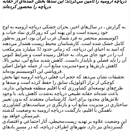
درياچه اروميه را تأمين مي‌کردند؛ اين سدها بخش عمده‌اي از حقابه
درياچه را محصور کرده‌اند.
به گزارش ، در سال‌هاي اخير، بحران خشکي درياچه اروميه به اوج
خود رسيده است و اين پهنه آبي که روزگاري نماد حيات و
اکوسيستم منحصر به فرد شمال غرب ايران بود، امروز به‌طور
کامل خشک شده است. کارشناسان محيط زيست هشدار مي‌دهند
که اميد به احياي اين درياچه، که زماني حدود 32 ميليارد مترمکعب
آب را در خود جاي مي‌داد، به حداقل رسيده است و شرايط کنوني
آن را بايد فصلي و ناپايدار دانست. کاهش شديد منابع آبي، تبخير بالا،
کاهش بارش‌ها و سوءمديريت منابع آب، از جمله عوامل اصلي
فروپاشي اين اکوسيستم بوده‌اند.
تحقيقات نشان مي‌دهد که حجم آب فعلي درياچه اروميه تنها بخش
کوچکي از تراز اکولوژيک سابق را حفظ کرده است و سدها و
طرح‌هاي توسعه‌اي کشاورزي که با اقليم منطقه همخواني ندارند،
باعث شده‌اند حقابه طبيعي درياچه به‌شدت کاهش يابد. با وجود
تلاش‌هاي محدود براي احيا، کارشناسان معتقدند که بدون تغيير
ساختاري در مديريت منابع آب و بازنگري در سياست‌هاي کشاورزي
ناهمگن با اقليم، بازگشت درياچه اروميه به وضعيت گذشته
غيرممکن خواهد بود.
اين وضعيت علاوه بر تهديد زيست‌محيطي، آثار اجتماعي و اقتصادي
گسترده‌اي نيز دارد. شهرهاي اطراف درياچه، که در مسير بادهاي