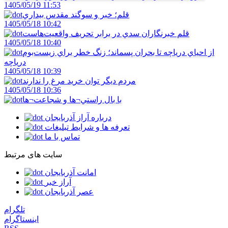
1405/05/19 11:53
قلم؛ خبر و سوگند مقدس بيداري
1405/05/18 10:42
قلم خبرنگاران سدي در برابر تحريف واقعيت‌هاست
1405/05/18 10:40
از احياي درياچه تا بحران پسماند؛ زنگ خطر براي زيست‌بوم
درياچه
1405/05/18 10:39
مردم ديگر توان خريد مرغ را ندارند
1405/05/18 10:36
با بال راستي¬ها و شجاعت¬ها
درباره آراز آذربایجان
تعرفه ها و شرایط تبلیغات
تماس با ما
سایت های مرتبط
امانت آذربایجان
آراز خبر
عصر آذربایجان
تلگرام
اینستاگرام