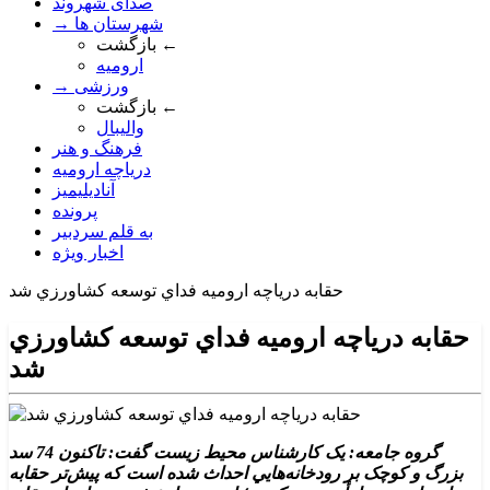
صدای شهروند
→ شهرستان ها
بازگشت ←
ارومیه
→ ورزشی
بازگشت ←
والیبال
فرهنگ و هنر
دریاچه ارومیه
آنادیلیمیز
پرونده
به قلم سردبیر
اخبار ویژه
حقابه درياچه اروميه فداي توسعه کشاورزي شد
حقابه درياچه اروميه فداي توسعه کشاورزي
شد
گروه جامعه: يک کارشناس محيط زيست گفت: تاکنون 74 سد
بزرگ و کوچک بر رودخانه‌هايي احداث شده است که پيش‌تر حقابه