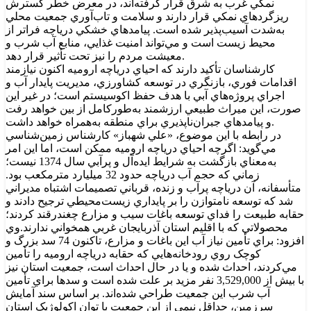
نمکي غرب به شرق قرار گرفته‌اند، در معرض خطر گسترش
ريزگردهاي نمکي قرار دارند و سلامت و تاب‌آوري جمعيت محلي
به‌شدت آسيب‌پذير شده است. پيامدهاي خشکي درياچه فراتر از
محيط زيست است و مي‌تواند امنيت غذايي، منابع آب شرب و
معيشت مردم را نيز تحت تأثير قرار دهد.
کارشناسان تأکيد دارند که احياي درياچه اروميه اکنون نيازمند
اقدامات فوري، بازنگري در توسعه کشاورزي، مديريت پايدار آب و
اجراي پروژه‌هاي آبي با هدف حفظ اکوسيستم است؛ در غير اين
صورت، اين ميراث طبيعي ارزشمند به‌طورکامل از بين خواهد رفت
و پيامدهاي جبران‌ناپذيري براي منطقه به‌همراه خواهد داشت.
در رابطه با اين موضوع، «علي شهباز» کارشناس زمين‌شناسي
مي‌گويد: اگرچه احياي درياچه اروميه ممکن است، اما اين امر
به‌معناي بازگشت به شرايط ايده‌آل و پرآبي سال 1374 نيست؛
زماني که حجم آب درياچه حدود 32 ميليارد مترمکعب بود.
متأسفانه، آن درياچه پرآب و زنده، قرباني تصميمات اشتباه مديراني
شد که توسعه نامتوازن را بر پايداري زيست‌محيطي ترجيح دادند و
حقابه طبيعت را فداي توسعه باغات سيب و مزارع چغندرقند کردند؛
محصولاتي که با اقليم استان آذربايجان غربي همخواني ندارند.وي
افزود: براي تأمين نياز آب اين باغات و مزارع، تاکنون 74 سد بزرگ و
کوچک روي رودخانه‌هايي که حقابه درياچه اروميه را تأمين
مي‌کردند، احداث شده و يا در حال احداث است، جمعيت استان نيز
با بيش از 3,529,000 نفر مزيد بر علت شده است و سدها براي تأمين
آب شرب اين جمعيت طراحي شده‌اند. بر اساس سند آمايش
سرزمين، حداقل نيمي از اين جمعيت با توان اکولوژيک استان