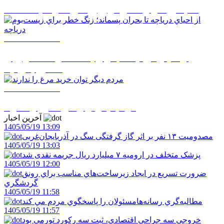
قلم خبرنگاران سدي در برابر تحريف واقعيت‌هاست
1405/05/18 10:40
از احياي درياچه تا بحران پسماند؛ زنگ خطر براي
زيست‌بوم درياچه
1405/05/18 10:39
مردم ديگر توان خريد مرغ را ندارند
آخرین اخبار
1405/05/19 13:09
مصدومیت ۱۳ نفر بر اثر گاز گرفتگی سگ در آذربایجان‌غربی
1405/05/19 13:03
پزشک متخلف در ارومیه ۷ میلیارد ریال جریمه نقدی شد
1405/05/19 12:00
ضرورت تسريع در ايجاد زيرساخت‌هاي مناسب براي رونق
گردشگري
1405/05/19 11:58
مطالبه‌گري رسانه‌هامسئولان را پاسخگوي مردم مي کند
1405/05/19 11:57
خروجي سه جراحي اقتصادي، ثبت سه رکورد تورمي بود