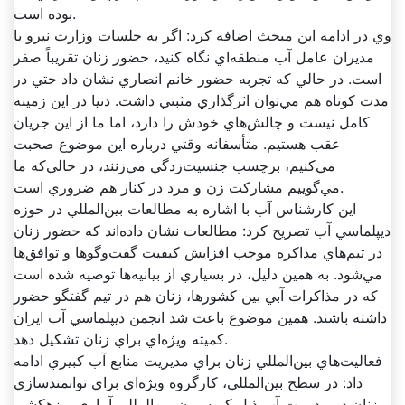
بوده است.
وي در ادامه اين مبحث اضافه کرد: اگر به جلسات وزارت نيرو يا
مديران عامل آب منطقه‌اي نگاه کنيد، حضور زنان تقريباً صفر
است. در حالي که تجربه حضور خانم انصاري نشان داد حتي در
مدت کوتاه هم مي‌توان اثرگذاري مثبتي داشت. دنيا در اين زمينه
کامل نيست و چالش‌هاي خودش را دارد، اما ما از اين جريان
عقب هستيم. متأسفانه وقتي درباره اين موضوع صحبت
مي‌کنيم، برچسب جنسيت‌زدگي مي‌زنند، در حالي‌که ما
مي‌گوييم مشارکت زن و مرد در کنار هم ضروري است.
اين کارشناس آب با اشاره به مطالعات بين‌المللي در حوزه
ديپلماسي آب تصريح کرد: مطالعات نشان داده‌اند که حضور زنان
در تيم‌هاي مذاکره موجب افزايش کيفيت گفت‌وگوها و توافق‌ها
مي‌شود. به همين دليل، در بسياري از بيانيه‌ها توصيه شده است
که در مذاکرات آبي بين کشورها، زنان هم در تيم گفتگو حضور
داشته باشند. همين موضوع باعث شد انجمن ديپلماسي آب ايران
کميته ويژه‌اي براي زنان تشکيل دهد.
فعاليت‌هاي بين‌المللي زنان براي مديريت منابع آب کبيري ادامه
داد: در سطح بين‌المللي، کارگروه ويژه‌اي براي توانمندسازي
زنان در مديريت آب ذيل کميسيون بين‌المللي آبياري و زهکشي