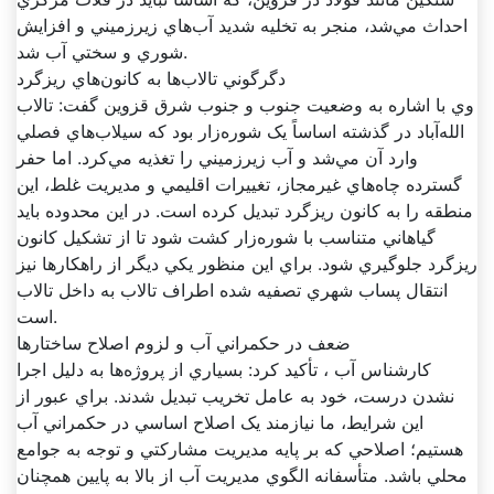
احداث مي‌شد، منجر به تخليه شديد آب‌هاي زيرزميني و افزايش
شوري و سختي آب شد.
دگرگوني تالاب‌ها به کانون‌هاي ريزگرد
وي با اشاره به وضعيت جنوب و جنوب شرق قزوين گفت: تالاب
الله‌آباد در گذشته اساساً يک شوره‌زار بود که سيلاب‌هاي فصلي
وارد آن مي‌شد و آب زيرزميني را تغذيه مي‌کرد. اما حفر
گسترده چاه‌هاي غيرمجاز، تغييرات اقليمي و مديريت غلط، اين
منطقه را به کانون ريزگرد تبديل کرده است. در اين محدوده بايد
گياهاني متناسب با شوره‌زار کشت شود تا از تشکيل کانون
ريزگرد جلوگيري شود. براي اين منظور يکي ديگر از راهکارها نيز
انتقال پساب شهري تصفيه شده اطراف تالاب به داخل تالاب
است.
ضعف در حکمراني آب و لزوم اصلاح ساختارها
کارشناس آب ، تأکيد کرد: بسياري از پروژه‌ها به دليل اجرا
نشدن درست، خود به عامل تخريب تبديل شدند. براي عبور از
اين شرايط، ما نيازمند يک اصلاح اساسي در حکمراني آب
هستيم؛ اصلاحي که بر پايه مديريت مشارکتي و توجه به جوامع
محلي باشد. متأسفانه الگوي مديريت آب از بالا به پايين همچنان