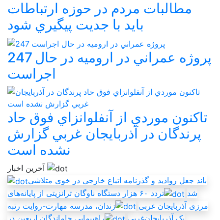
مطالبات مردم در حوزه ارتباطات
بايد با جديت پيگيري شود
247 پروژه عمراني در اروميه در حال
اجراست
تاکنون موردي از آنفلوانزاي فوق حاد
پرندگان در آذربايجان غربي گزارش
نشده است
آخرین اخبار
باند جعل روادید و گذرنامه اتباع خارجی در خوی متلاشی
شد
تردد ۶۰ هزار دستگاه ناوگان ترانزیتی از پایانه‌های
مرزی آذربایجان ‌غربی
زندان، مدرسه مهارت-روايت رتبه
يک آذربايجان‌غربي
راهپيمايي جاماندگان اربعين در