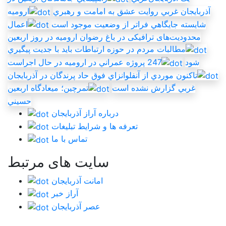
آذربايجان غربي روايت عشق به امامت و رهبري
اروميه
شايسته جايگاهي فراتر از وضعيت موجود است
اعمال
محدودیت‌های ترافیکی در باغ رضوان ارومیه در روز اربعین
مطالبات مردم در حوزه ارتباطات بايد با جديت پيگيري
شود
247 پروژه عمراني در اروميه در حال اجراست
تاکنون موردي از آنفلوانزاي فوق حاد پرندگان در آذربايجان
غربي گزارش نشده است
تمرچين؛ ميعادگاه اربعين
حسيني
درباره آراز آذربایجان
تعرفه ها و شرایط تبلیغات
تماس با ما
سایت های مرتبط
امانت آذربایجان
آراز خبر
عصر آذربایجان