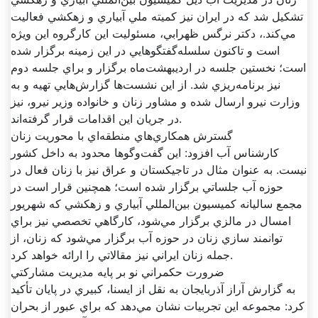
تشکيل شد که در ايران نيز کميته ملي آبياري و زهکشي فعاليت
مي‌کند.، دکتر نرگس ظهرابي، مسئوليت اين کارگروه اين ويژه
است و تاکنون سلسله‌گفتگوهايي در اين زمينه برگزار شده
است؛ نخستين جلسه در ارديبهشت‌ماه برگزار و براي جلسه دوم
نيز برنامه‌ريزي شد. از اين نشست‌ها گزارش‌هايي تهيه و به
وزارت نيرو ارسال شده و مشاور زنان و خانواده وزير نيرو، نيز
در جريان اين اقدامات قرار گرفته‌اند.
گسترش همکاري‌هاي منطقه‌اي با محوريت زنان
کارشناس آب افزود: اين گفت‌وگوها محدود به داخل کشور
نيست. به عنوان مثال در تاجيکستان و عراق نيز با زنان فعال در
حوزه آب جلساتي برگزار شده است؛ همچنين قرار است در
مجمع ساليانه کميسيون بين‌المللي آبياري و زهکشي که شهريور
امسال در مالزي برگزار مي‌شود، کارگاهي تخصصي نيز براي
توانمند سازي زنان در حوزه آب برگزار مي‌شود که زنان، از
جمله زنان ايراني نيز مقالاتي را ارائه خواهد کرد.
ضرورت حکمراني نو بر پايه مديريت مشارکتي
به گزارش آراز آذربايجان به نقل از ايسنا، کبيري در پايان تأکيد
کرد: مجموعه اين تجربيات نشان مي‌دهد که براي عبور از بحران