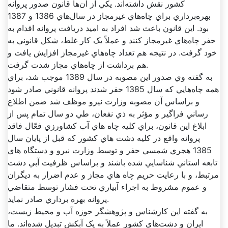
کشور نقش داشته‌اند. يکي از آن‌ها قانون صدور پروانه
بهره‌برداري براي چاه‌هاي غيرمجاز در سال‌هاي 1386 و 1387
بود. اين قانون باعث شد افراد به اميد دريافت پروانه اقدام به
حفر چاه‌هاي غيرمجاز کنند و عملاً يک کار غلط، شکل قانوني به
خود گرفت. در نتيجه هم تعداد چاه‌هاي غيرمجاز افزايش يافت و
هم برداشت از چاه‌هاي مجاز شدت گرفت.
به گفته وي صدور اين مصوبه در سال 1389 موجب شد، براي
همه چاه‌هايي که سال 1385 حفر شدند پروانه قانوني صادر شود
و براساس آن مصوبه وزارت نيرو موظف شد ضمن اطلاع
رساني فراگير و مؤثر به ذي نفعان، طي دو سال تمام پس از
ابلاغ اين قانون، براي کليه چاه هاي آب کشاورزي فعّال فاقد
پروانه واقع در کليه دشت هاي کشور که قبل از پايان سال
1385 هجري شمسي حفر و توسط وزارت نيرو و دستگاه هاي
تابعه استاني شناسايي شده باشند و براساس ظرفيت آبي دشت
مرتبط، و با رعايت حريم چاه هاي مجاز و عدم اضرار به ديگران
و عموم مشروط به اجراء آبياري تحت فشار توسط متقاضي
پروانه بهره برداري صادر نمايد.
به گفته اين کارشناس و پژوهشگر حوزه آب و محيط زيست،
ايران و دشت‌هاي کشور عملاً به يک آبکش تبديل شده‌اند. ما