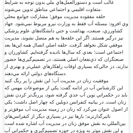
غالب است و دستورالعمل‌هاي ملي بدون توجه به شرايط
متفاوت اقليمي و اجتماعي مناطق تدوين مي‌شوند.
حلقه مفقوده مديريت موفق؛ مشارکت جوامع محلي
وي افزود: مسئله آب فقط به وزارت نيرو مربوط نمي‌شود. جهاد
کشاورزي، صنعت، بهداشت و حتي دانشگاه‌هاي علوم پزشکي
نيز درگير هستند. اگر اين حلقه‌ها به هم متصل نشوند، مديريت
موفقي شکل نخواهد گرفت. حلقه اصلي اتصال همه اين‌ها بعد
اجتماعي است؛ بعدي که سال‌ها ناديده گرفته‌ايم. کشاورزان و
صنعتگران که ذي‌نفعان اصلي هستند، در تصميم‌گيري‌ها حضور
ندارند، در حالي‌که بسياري اوقات راهکارهاي عملي‌تر و بهتري از
دستگاه‌هاي دولتي ارائه مي‌دهند.
موفقيت زنان در مديريت آب؛ اين نقش را پر رنگ کنيد
اين کارشناس آب در ادامه گفت: يکي از موضوعات مهمي که
بايد در حکمراني نوين آب جدي گرفته شود، پررنگ‌تر کردن نقش
زنان است. در بيانيه کنفرانس دوبلين که چهار اصل داشت؛ يکي
از اصول عنوان مي‌کرد که زنان در زمينه مديريت آب موفق‌تر و
تاثيرگذارترند؛ بارها نيز در بسياري ديگر از کنفرانس‌هاي
بين‌المللي به نقش موفق زنان در مديريت آب اشاره شده است
و اين نقش موثر به ويژه در حوزه تصميم‌گيري و حکمراني آب