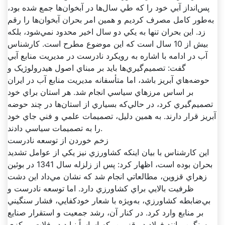
پس‌انداز آبي خود را که طي سال‌ها در آبخوان‌ها جمع شده بود،
به‌طور کامل مصرف کرديم و همين امر بحران آبخوان‌ها را رقم
زد. اين بحران تنها به يکي دو سال اخير محدود نمي‌شود، بلکه
بيش از 10 سال است که اين موضوع مطرح است. کارشناس
آب در ادامه با اشاره به رويکرد نادرست در مديريت منابع آبي
گفت: تصميم‌گيري‌ها بايد بر مبناي اصول هيدرولوژيک و
حوضه‌هاي آبريز باشد، اما متأسفانه مديريت منابع آب در ايران
بر اساس مرزهاي سياسي انجام شد. هر استان براي خود
تصميم‌گيري کرد، در حالي‌که بسياري از استان‌ها در چند حوضه
آبريز قرار دارند. به همين دليل، تصميمات علمي و فني جاي خود
را به تصميمات سياسي دادند.
زخم خوردن از توسعه نادرست
اين کارشناس با بيان اينکه کشاورزي نيز يکي از عوامل تشديد
بحران بوده است، اظهار کرد: پس از زلزله سال 1341 در بوئين
زهراي قزوين، مطالعاتي انجام شد که نشان مي‌داد اين دشت
ظرفيت بالايي براي کشاورزي دارد. اما توسعه نادرست و
بي‌ضابطه کشاورزي، به‌ويژه با شعار خودکفايي، فشار سنگيني
بر منابع وارد کرد. در کنار آن، رشد جمعيت و استقرار صنايع
سنگين مانند فولاد در قزوين، که اساساً نبايد در فلات مرکزي