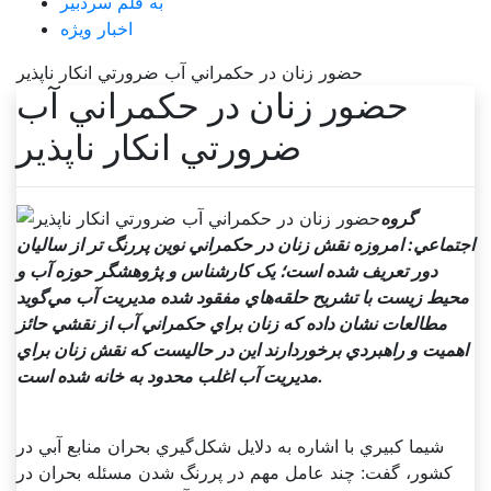
به قلم سردبیر
اخبار ویژه
حضور زنان در حکمراني آب ضرورتي انکار ناپذير
حضور زنان در حکمراني آب
ضرورتي انکار ناپذير
گروه
اجتماعي: امروزه نقش زنان در حکمراني نوين پررنگ تر از ساليان
دور تعريف شده است؛ يک کارشناس و پژوهشگر حوزه آب و
محيط زيست با تشريح حلقه‌هاي مفقود شده مديريت آب مي‌گويد
مطالعات نشان داده که زنان براي حکمراني آب از نقشي حائز
اهميت و راهبردي برخوردارند اين در حاليست که نقش زنان براي
مديريت آب اغلب محدود به خانه شده است.
شيما کبيري با اشاره به دلايل شکل‌گيري بحران منابع آبي در
کشور، گفت: چند عامل مهم در پررنگ شدن مسئله بحران در