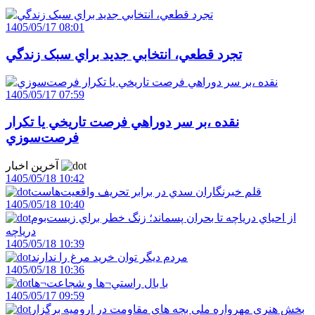
1405/05/17 08:01
تجرد قطعي، انتخابي جديد براي سبک زندگي
1405/05/17 07:59
نقده ،بر سر دوراهي فرصت تاريخي يا تکرار
فرصت‌سوزي
آخرین اخبار
1405/05/18 10:42
قلم خبرنگاران سدي در برابر تحريف واقعيت‌هاست
1405/05/18 10:40
از احياي درياچه تا بحران پسماند؛ زنگ خطر براي زيست‌بوم
درياچه
1405/05/18 10:39
مردم ديگر توان خريد مرغ را ندارند
1405/05/18 10:36
با بال راستي¬ها و شجاعت¬ها
1405/05/17 09:59
بخش هنری مهرواره ملی بچه های مقاومت در ارومیه برگزار