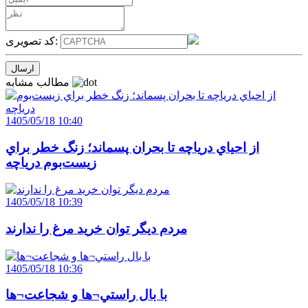
کد تصویری:
مطالب مشابه
1405/05/18 10:40
از احياي درياچه تا بحران پسماند؛ زنگ خطر براي
زيست‌بوم درياچه
1405/05/18 10:39
مردم ديگر توان خريد مرغ را ندارند
1405/05/18 10:36
با بال راستي¬ها و شجاعت¬ها