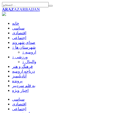
ARAZ
AZARBAIJAN
خانه
سیاسی
اقتصادی
اجتماعی
صدای شهروند
↓ شهرستان ها
↓ ارومیه
↓ ورزشی
↓ والیبال
فرهنگ و هنر
دریاچه ارومیه
آنادیلیمیز
پرونده
به قلم سردبیر
اخبار ویژه
سیاسی
اقتصادی
اجتماعی