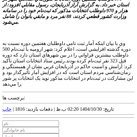
استان خبر داد. به گزارش آراز آذربايجان، رسول مقابلي افزود: از
هزار و 970 داوطلب انتخابات مذکور که ثبت‌نام خود را در سامانه
وزارت کشور قطعي کردند، 88 نفر مرد و مابقي بانوان را شامل
مي‌شود.
وي با بيان اينکه آمار ثبت نامي داوطلبان هفتمين دوره نسبت به
دوره گذشته افزايشي است، اعلام کرد: شهر اروميه با ثبت‌نام 500
داوطلب بيشترين فراواني را در بين شهرهاي استان دارد که دوره
قبل 323 نفر ثبت‌نام کرده بودند.رئيس ستاد انتخابات استان تأکيد
کرد: آرامش و امنيت حاکم در آذربايجان غربي نشان از همبستگي و
زمان‌شناسي مردم استان است که در افزايش آمار تأثيرگذار بود و
اين مشارکت در ثبت‌نام در انتخابات مذکور نويد يک انتخابات پر شور
را مي‌دهد.
برچسب ها:
تاریخ: 1404/10/30 02:20 ب.ظ |
دفعات بازدید: 1816 |
چاپ