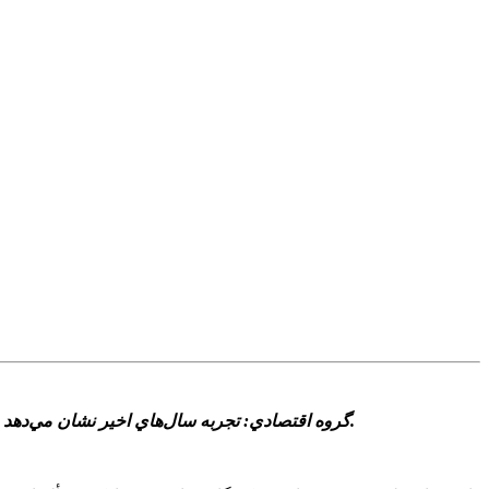
گروه اقتصادي: تجربه سال‌هاي اخير نشان مي‌دهد هر بار که توليد و مصرف گاز ايران دچار نوسان مي‌شود، فشار آن به سرعت در تورم، هزينه‌هاي توليد و قيمت کالاهاي اساسي ديده مي‌شود.