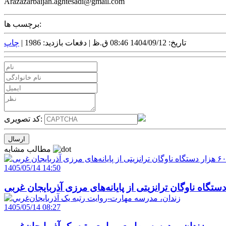
Arazazarbaijan.aghtesadi@gmail.com
برچسب ها:
تاریخ: 1404/09/12 08:46 ق.ظ |
دفعات بازدید: 1986 |
چاپ
کد تصویری:
مطالب مشابه
1405/05/14 14:50
1405/05/14 08:27