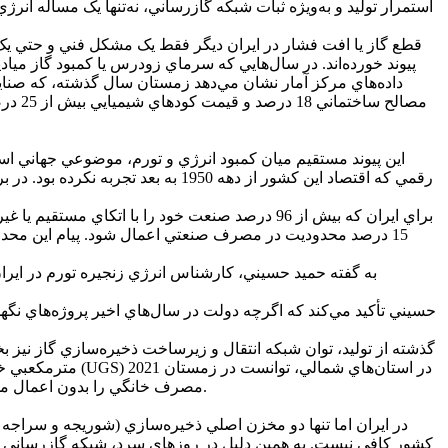
استمرار توليد و به‌ويژه ثبات شبکه گازرساني، نه‌تنها يک مسأله انر
قطع گاز يا افت فشار در ايران ديگر فقط يک مشکل فني و حتي يک چا
داده‌هاي مرکز آمار نشان مي‌دهد زمستان سال گذشته، که صنا
مصالح
براي ايران که بيش از 96 درصد صنعت خود را با ات
15 درصد محدوديت در مصرف صنعتي اعمال شود. پيام اين محدو
به گفته حميد حسيني، کارشناس انرژي زنجيره تورم در ايران
حسيني تأکيد مي‌کند که اگرچه دولت در سال‌هاي اخير پروژه‌هاي نگ
مصرف خانگي را بدون اعمال محدوديت گسترده مديريت کند؛ موضوعي که در گزارش سالانه اداره انرژي اين کشور، به‌عنوان يکي از عوامل مهار جهش تورمي معرفي شد.
کشور کافي نيست. به همين دليل در روزهاي سرد، شبکه گازرساني مج