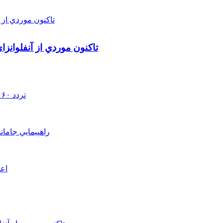
تاکنون موردي از آنفلوانز
تردد ۶۰ هزار دستگاه ناوگان ترانزیتی از پایانه‌های مرزی آذربایجان ‌غربی
راهپيمايي جامان
اعم