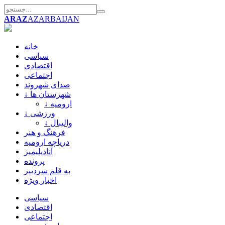
ARAZ
AZARBAIJAN
خانه
سیاسی
اقتصادی
اجتماعی
صدای شهروند
↓ شهرستان ها
↓ ارومیه
↓ ورزشی
↓ والیبال
فرهنگ و هنر
دریاچه ارومیه
آنادیلیمیز
پرونده
به قلم سردبیر
اخبار ویژه
سیاسی
اقتصادی
اجتماعی