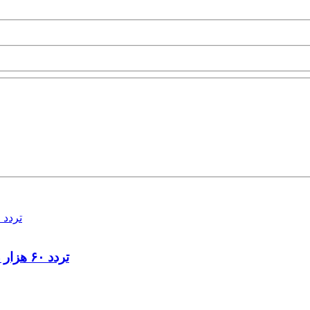
تردد ۶۰ هزار دستگاه ناوگان ترانزیتی از پایانه‌های مرزی آذربایجان ‌غربی