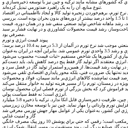
‌اي که کشورهاي مشابه مانند ترکيه و چين نيز با توسعه ذخيره‌سازي و
تنوع منابع، آن را به يک راهبرد ضدتورمي تبديل کرده‌اند.
تورم، برهم‌خوردن زنجيره توليد کالا و ايجاد نااطميناني در اقتصاد
پيوند خورده‌اند. در سال‌هايي که سرماي زودرس يا کمبود گاز ميادين فشار بيشتري وارد کرده، تورم ماهانه در فصل زمستان معمولاً بين 1 تا 1.5 واحد درصد بيشتر از دوره‌هاي بدون بحران بوده است. بررسي
د، رشد ماهانه شاخص توليد صنعتي منفي شد و در همان دوره، قيمت
وارها به معناي افزايش هزينه ساخت‌وساز، رشد قيمت محصولات کشاورزي و در نهايت فشار بر سبد
مصرفي بود.
پيوند قيمت انرژي و تورم
اين پيوند مستقيم ميان کمبود انرژي و تورم، موضوعي جهاني است. براي نمونه، در بحران انرژي اروپا در سال 2022 جهش قيمت گاز صنعتي موجب شد نرخ تورم در آلمان از 5.3 درصد به 10.4 درصد برسد؛
رقمي که اقتصاد اين کشور از دهه 1950 به بعد تجربه نکرده بود. در بريتانيا نيز قطع جريان گاز روسيه باعث افزايش 500 درصدي قيمت انرژي و رشد 3.5 واحدي تورم عمومي شد. بنابراين آنچه در ايران به‌عنوان
ارشناسان انرژي معتقدند اگر توليد گاز فقط پنج درصد کاهش يابد، بايد دست‌کم
هايت رشد قيمت‌ها. از همين‌رو استمرار توليد گاز در فصل سرد و
صد قيمت تمام‌شده کالاهاي انرژي‌بر مانند سيمان، فولاد و محصولات
«نبايد فراموش کرد که بخش بزرگي از تورم فصلي ايران محصول نوسان
انرژي است؛ نه فقط سياست پولي.
گذشته از توليد، توان شبکه انتقال و زيرساخت ذخيره‌سازي گاز نيز بخش مهمي از ماجراست. ايران برخلاف کشورهايي مانند ترکيه، آلمان و چين، ظرفيت ذخيره‌سازي قابل اتکا ندارد. ترکيه با ذخيره 5.8 ميليارد
افزايش تورم وارداتي را مهار نمايد. چين نيز با توسعه مخازن زيرزميني (UGS) در استان‌هاي شمالي، توانست در زمستان 2021
گاز و امنيت غذايي
در ايران اما تنها دو مخزن اصلي ذخيره‌سازي (شوريجه و سراجه قم) وجود دارد که ظرفيت عملياتي آنها مجموعاً کمتر از 3.5 ميليارد مترمکعب است؛ رقمي که حتي براي پوشش 10 روز پيک مصرف خانگي
ت گاز صنايع بزرگ. اين روند مستقيم‌ترين مسير انتقال شوک انرژي