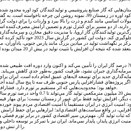
زمستان‌هايي که گاز صنايع پتروشيمي و توليدکنندگان کود اوره محدود ش
محصولات کشاورزي اثر گذاشته است. افزايش 64 درصدي قيمت کود اوره در زمستان 9
دارند، از دو مسير براي کنترل تورم و تضمين آرامش مصرف‌کننده است
رگ‌ترين توليدکنندگان گاز اروپا، با مديريت دقيق مخازن و سرمايه‌گذا
با اين حال، چالش اصلي در پارس جنوبي است ميداني که بيش از 70 درصد گاز ايران را تأمين مي‌کند و
گر پروژه‌هاي فشارافزايي پارس جنوبي ظرف سه تا پنج سال آينده اجرا
خواهد بود؛ محدوديت‌هايي که اثر مستقيم بر تورم دارد. فشارافزايي ميدان در واقع يک پروژه ضدتورمي است، نه فقط يک پروژه فني.
پيش‌بيني مرکز پژوهش‌هاي مجلس نيز نشان مي‌ده
ود: امنيت انرژي در ايران مستقيماً با امنيت اقتصادي مردم پيوند خورد
 که ثبات توليد گاز، مهم‌ترين سپر اقتصادي کشور در برابر تورم فصلي
انرژي پايدار، پايدار نمي‌ماند. ايران نيز با تمرکز بر توسعه داخلي و
را از تنش دور کند، بلکه بخش مهمي از التهاب‌هاي تورمي را نيز از ريشه مهار نمايد.