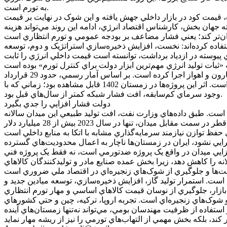
به تورم است.
ده، قيمت کود در بازار داخلي جهش يافته و اين شوک در نهايت بر قيمت
9، نمونه روشن اين چرخه ناخواسته است. به گفته جهان بخش، کارشناس اقتصاد انرژي، ادامه اين روند مي‌تواند هزينه
فاده کرده‌اند: نخست، افزايش ذخيره‌سازي استراتژيک و دوم، توسعه
ري پيوسته در ازدياد برداشت، توانسته است قيمت داخلي انرژي را ثابت
در ايران نيز شرکت ملي نفت طي سه سال گذشته برنامه‌اي با تمرکز بر نگهداشت توليد در ميادين بزرگ مانند پارس جنوبي، يادآوران، مارون و اهواز اجرا کرده است. بر اساس آمار رسمي، حدود 29 قرارداد
نگهداشت توليد به ارزش بيش از 6 ميليارد دلار با پيمانکاران داخلي منعقد شده که نتيجه آن افزايش يا تثبيت توليد در بيش از 20 ميدان بوده است. اثر اين پروژه‌ها در زمستان 1402 قابل مشاهده بود؛ زماني که با
وجود سرماي کم‌سابقه، افت فشار شبکه کمتر از سال‌هاي قبل بود.
دولت فشار افزايي را جدي بگيرد
 اکنون وارد دوره افت طبيعي شده است. طبق داده‌هاي وزارت نفت، افت توليد طبيعي اين ميدان سالانه
حدود 10 تا 12 ميليون مترمکعب در روز است؛ رقمي که اگر با سرمايه‌گذاري جبران نشود، ظرفيت کشور به‌طور جدي کاهش مي‌يابد. قطر در سمت مقابل ميدان، تنها در سال 2023 بيش از 28 ميليارد دلار
يي نشود، ايران در زمستان‌ها ناچار به اعمال محدوديت‌هاي گسترده
د که افزايش 20 ميليون مترمکعبي توليد گاز مي‌تواند تا 0.7 واحد درصد تورم سالانه را کاهش دهد، زيرا بخش عمده صنايع مادر و توليدکنندگان کالاهاي
ه است. استمرار توليد گاز، افزايش ذخيره‌سازي، توسعه ميادين جديد و
 و شوک‌هاي زنجيره‌اي است. تجربه اروپا، ترکيه، چين و حتي کشورهاي
 استفاده از ظرفيت مهندسان بومي، مي‌تواند نه‌تنها زمستان‌هاي آينده