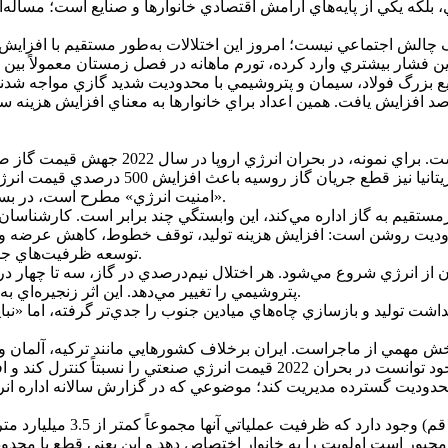
ژي، بلکه يکي از پايه‌هاي آرامش اقتصادي خانوارها و صنايع است؛ مسأله
لش اجتماعي نيست؛ امروز اين اختلالات به‌طور مستقيم با افزايش نرخ 
يع بزرگ فولاد، سيمان و پتروشيمي با محدوديت شديد گازي مواجه شدن
 ساختماني 18 درصد و قيمت کودهاي شيميايي بيش از 25 درصد افزايش يافت. همين اعداد براي خان
«امنيت انرژي» مطرح است، در بسياري از کشورها يک شاخص مستقيم «ثبات قيمت» محسوب مي‌شود.
کاي مستقيم يا غيرمستقيم به گاز اداره مي‌کند، اين وابستگي چند برابر است. ک
ديت روشن است: افزايش هزينه توليد، توقف خطوط، کاهش عرضه و در ن
توسعه ظرفيت‌هاي جديد نه‌تنها يک ضرورت فني، بلکه محور پايداري اقتصادي تلقي مي‌شود.
 از انرژي شروع مي‌شود. هر اختلال نيم‌درصدي در گاز، سه تا چهار در
پتروشيمي را تغيير مي‌دهد. اين اثر زنجيره‌اي به‌ويژه در زمستان، تورم را از مسير هزينه توليد به خانوار منتقل مي‌کند.
هداشت توليد و بازسازي چاه‌هاي ميادين جنوب را جدي‌تر گرفته، اما 
مترمکعبي خود توانست در بحران 2022 قيمت انرژي صنعتي را نسبتاً کنترل کند و 
بور است اولويت را به خانوار اختصاص دهد و اين يعني قطع يا محدودي