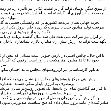
از سوي ديگر، نوسان توليد گاز بر امنيت غذايي نيز تأثير دارد. در 
توليد محصولات اساسي مانند گندم و ذرت را بالا ببرد و واردات را براي دولت گران‌تر کند؛ يعني فشار مضاعف بر بودجه عمومي و تورم انتظاري است.
تجربه جهاني نشان مي‌دهد کشورهايي که وابستگي فصلي به گاز 
ظرفيت توليد ميادين جديد با سرمايه‌گذاري داخلي. نروژ، يکي از بز
نگه دارد و از جهش‌هاي تورمي جلوگيري کند. دولت اين کشور در گزارش سال 2023 خود تأکيد کرده که «ثبات توليد انرژي مهم‌ترين ابزار دولت براي کنترل تورم» بوده است.
سرمايه‌گذاري جديد براي توسعه لايه‌هاي عميق انجام داده است. ايران براي حفظ توازن نيازمند سرمايه‌گذاري مشابه با اتکا به منابع داخلي است.
به باور کارشناساني مرکزپژوهشهاي مجلس مانند احسان نيکو، ا
پرمصرف به انرژي پايدار متکي هستند. به‌عبارت ديگر، افزايش توليد فقط براي عبور از زمستان نيست؛ براي مهار قيمت‌ها و جلوگيري از شوک‌هاي زنجيره‌اي در اقتصاد ملي ضروري است.
با کنار هم گذاشتن تمام اين داده‌ها، يک تصوير روشن‌تر نمايان مي‌ش
سرعت‌بخشي به پروژه‌هاي نگهداشت و فشارافزايي، در واقع سياست‌هاي اقتصادي‌اند؛ ابزارهايي براي حفظ آرامش بازار، جلوگيري از نوسان قيمت کالاهاي اساسي و مهار تورم انتظاري.
به گزارش آرازآذربايجان به نقل از مهر، در نهايت مي‌توان گفت
صادرکننده‌اي مانند نروژ نشان داده که هيچ سياست ضدتورمي بدون امنيت 