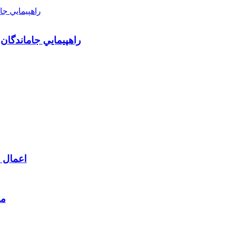
راهپيمايي جاماندگان
اعمال م
مط