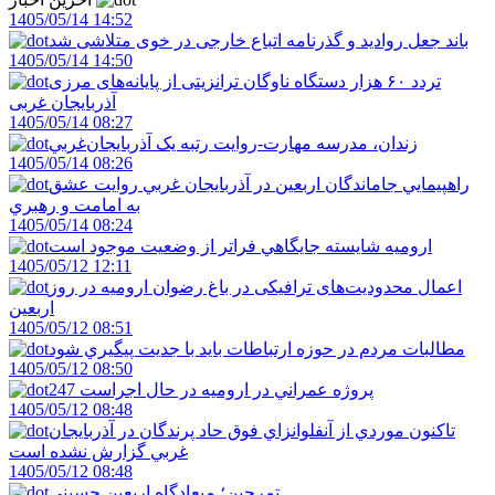
1405/05/14 14:52
باند جعل روادید و گذرنامه اتباع خارجی در خوی متلاشی شد
1405/05/14 14:50
تردد ۶۰ هزار دستگاه ناوگان ترانزیتی از پایانه‌های مرزی
آذربایجان ‌غربی
1405/05/14 08:27
زندان، مدرسه مهارت-روايت رتبه يک آذربايجان‌غربي
1405/05/14 08:26
راهپيمايي جاماندگان اربعين در آذربايجان غربي روايت عشق
به امامت و رهبري
1405/05/14 08:24
اروميه شايسته جايگاهي فراتر از وضعيت موجود است
1405/05/12 12:11
اعمال محدودیت‌های ترافیکی در باغ رضوان ارومیه در روز
اربعین
1405/05/12 08:51
مطالبات مردم در حوزه ارتباطات بايد با جديت پيگيري شود
1405/05/12 08:50
247 پروژه عمراني در اروميه در حال اجراست
1405/05/12 08:48
تاکنون موردي از آنفلوانزاي فوق حاد پرندگان در آذربايجان
غربي گزارش نشده است
1405/05/12 08:48
تمرچين؛ ميعادگاه اربعين حسيني