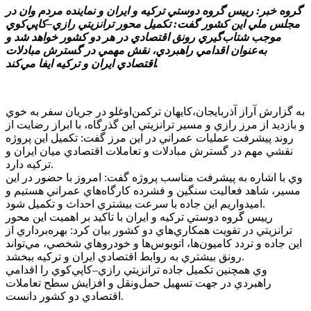
گروه خبر: رييس گروه دوستي ترکيه و ايران و نماينده مردم وان در
مجلس ملي اين کشور گفت: تکميل محور ترانزيتي رازي–کاپي‌کوي
موجب شتاب‌گيري رونق اقتصادي در هر دو کشور خواهد شد و
به‌عنوان اقدامي راهبردي، نقش مهمي در گسترش مبادلات
اقتصادي ايران و ترکيه ايفا مي‌کند.
به گزارش آراز آذربايجان،کايهان ترکمن‌اوغلو در جريان سفر به خوي
و بازديد از مرز رازي و مسير ترانزيتي اين گذرگاه، با ابراز رضايت از
روند پيشرفت عمليات عمراني در اين مرز گفت: تکميل اين پروژه
نقشي مهم در گسترش مبادلات و تعاملات اقتصادي ميان ايران و
ترکيه دارد.
وي با اشاره به پيشرفت مناسب پروژه گفت: امروز با حضور در اين
مسير، شاهد فعاليت سنگين و فشرده کارگاه‌هاي عمراني هستيم و
اميدواريم اين جاده با سرعت بيشتري احداث و تکميل شود.
رييس گروه دوستي ترکيه و ايران با تاکيد بر اهميت اين محور
ترانزيتي در تقويت همکاري‌هاي دو کشور بيان کرد: بهره‌برداري از
اين جاده و تردد کاميون‌ها، اتوبوس‌ها و خودروهاي شخصي، مي‌تواند
رونق بيشتري به روابط اقتصادي ايران و ترکيه ببخشد.
وي همچنين تکميل جاده ترانزيتي رازي–کاپي‌کوي را اقدامي
راهبردي در جهت تسهيل حمل‌ونقل و افزايش سطح تعاملات
اقتصادي دو کشور دانست.