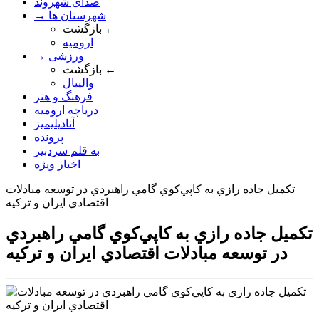
صدای شهروند
→ شهرستان ها
بازگشت ←
ارومیه
→ ورزشی
بازگشت ←
والیبال
فرهنگ و هنر
دریاچه ارومیه
آنادیلیمیز
پرونده
به قلم سردبیر
اخبار ویژه
تکميل جاده رازي به کاپي‌کوي گامي راهبردي در توسعه مبادلات
اقتصادي ايران و ترکيه
تکميل جاده رازي به کاپي‌کوي گامي راهبردي
در توسعه مبادلات اقتصادي ايران و ترکيه